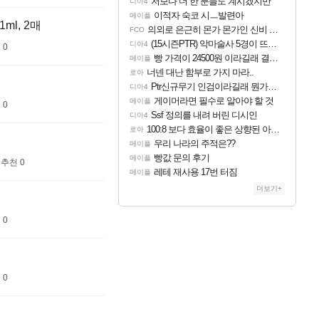
저보다 더 한 분들도 계시겠지만
디아4
이적자 숙코 시ㅡ발련아
메이플
ml, 2매
의외로 은근히 몬가 몬가인 신비 치어리더
FCO
(15시즌PTR) 악마술사 5경이 뜨네요
디아4
 0
빵 가격이 24500원 이라길래 결제 취소하고 나왔다
메이플
너넨 대난 함부로 가지 마라..
로아
Ptr신규무기 인검이라길래 뭔가했는데
디아4
게이머라면 필수로 알아야 할 것
메이플
 0
Ssf 정의를 내려 버린 디시인
디아4
100:8 보다 효율이 좋은 상향된 아제나 ㄷㄷ
로아
우리 나라의 주적은??
메이플
빵값 문의 후기
메이플
추천 0
레테 재사용 17번 터짐
메이플
더보기+
 0
 0