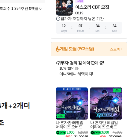
모집
아스오라 CBT 모집
조회수 1,394
추천 0
댓글 0
08.19
참가자 모집까지 남은 기간
12
07
34
33
Days
Hours
Min
Sec
게임 핫딜 (PC/스팀)
스토어+
귀무자: 검의 길 예약 판매 중!
10% 할인과
이니&베니 혜택까지!
인벤게임즈 8월 특별 할인!
드래곤소드: 어웨이크닝 입점!
문명 7 특별 할인!
비스트 오브 리인카네이션 정식 출시!
커세어 코브 출시 기념 할인!
더 렐릭 퍼스트 가디언 정식 출시
베데스다 40주년 기념 할인 중!
마블 투혼 파이팅 소울즈 예약 판매 중!
캡콤 프렌차이즈 할인 진행 중!
캡콤 일부 상품 상시 할인
스타워즈 은하계 레이서
로블록스 기프트 카드 공식 입점
인기 퍼블리셔 모음!
스팀으로 만나는 드래곤소드!
조선&고려 DLC 출시 예정
게임프릭 신작 IP
해적'섬'을 발전시키자!
설화x하드코어 액션!
베데스다의 명작들을
마블 히어로 총 출동&화려한 격투!
몬헌, 바하 등 인기 IP를
몬헌 와일즈 & 드래곤즈 도그마2
인벤게임즈에서 10% 추가 적립
Robux를 가장 안전하고
최대 90% 할인가를 만나보세요!
네이버혜택과 함께 만나보세요!
50%할인&추가 적립까지!
네이버 혜택가와 함께 예약하세요!
할인&네이버혜택으로 만나보세요!
네이버페이 혜택과 만나보세요!
40주년 프로모션으로 만나보세요!
네이버 포인트 혜택까지!
할인가에 만나보세요!
일부 에디션 상시 할인!
혜택으로 예약 판매 중
편안하게 충전하세요
나 혼자만 레벨업
나 혼자만 레벨업
어라이즈 오버드라
어라이즈 오버드라
이브 디럭스 에디션
이브 Solo Leveling A
3,000
52,000
3,000
46,000
Solo Leveling Arise
rise