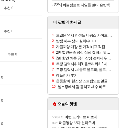
[82%] 쉬블링로브 나일론 멀티 슬링백 BLZ0206, 블랙, FREE
추천 0
이 팟벤의 화제글
추천 0
1
모델은 역시 리센느 나랑스 사이드 1.25L 1박스
2
밤샘 피부 상태 실화냐ㅋㅋ
3
자급제랑 매장 폰 가격 비교 직접 안가도 되네요
4
2만 할인해줌 공식 삼성 갤럭시 워치9 크림, 40mm, 블루투스
추천 0
5
2만 할인 해줌 공식 삼성 갤럭시 워치9 실버, 44mm, 블루투스
6
쿠팡 갤럭시워치9, 울트라워치2 사전구매 혜택 받아보세요
7
쿠팡 갤럭시 z8 폴드 울트라, 폴드, 플립 사전예약
8
레플리카 후기
 0
9
운동할 때 헬스장 스트랩으로 얼굴 만졌다가 볼 뒤집어짐
10
헬스장에서 땀 흘리고 세수 바로 안 하면 트러블 나냐?
 0
오늘의 핫벤
이번 드라이브 이쁘네
오버워치
퍼클영상 보다 현타오네
로아
 0