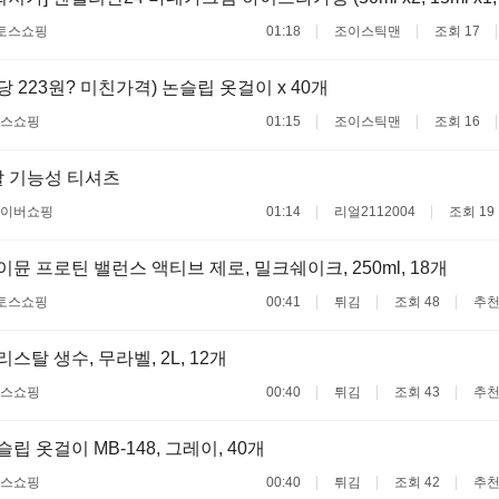
토스쇼핑
01:18
조이스틱맨
조회 17
당 223원? 미친가격) 논슬립 옷걸이 x 40개
스쇼핑
01:15
조이스틱맨
조회 16
 기능성 티셔츠
이버쇼핑
01:14
리얼2112004
조회 19
하이뮨 프로틴 밸런스 액티브 제로, 밀크쉐이크, 250ml, 18개
토스쇼핑
00:41
튀김
조회 48
추천
크리스탈 생수, 무라벨, 2L, 12개
스쇼핑
00:40
튀김
조회 43
추천
논슬립 옷걸이 MB-148, 그레이, 40개
스쇼핑
00:40
튀김
조회 42
추천