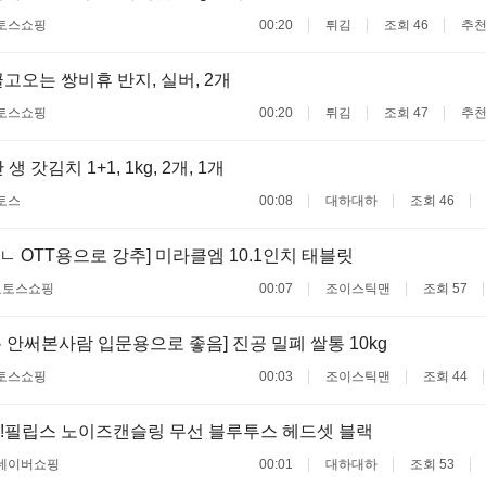
토스쇼핑
00:20
튀김
조회 46
추천
고오는 쌍비휴 반지, 실버, 2개
토스쇼핑
00:20
튀김
조회 47
추천
생 갓김치 1+1, 1kg, 2개, 1개
토스
00:08
대하대하
조회 46
ㄴ OTT용으로 강추] 미라클엠 10.1인치 태블릿
료
토스쇼핑
00:07
조이스틱맨
조회 57
 안써본사람 입문용으로 좋음] 진공 밀폐 쌀통 10kg
토스쇼핑
00:03
조이스틱맨
조회 44
!필립스 노이즈캔슬링 무선 블루투스 헤드셋 블랙
네이버쇼핑
00:01
대하대하
조회 53