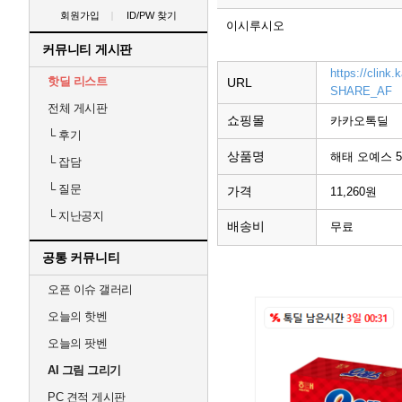
회원가입
ID/PW 찾기
이시루시오
커뮤니티 게시판
https://clin
핫딜 리스트
URL
SHARE_AF
전체 게시판
쇼핑몰
카카오톡딜
└
후기
상품명
해태 오예스 54
└
잡담
└
질문
가격
11,260원
└
지난공지
배송비
무료
공통 커뮤니티
오픈 이슈 갤러리
오늘의 핫벤
오늘의 팟벤
AI 그림 그리기
PC 견적 게시판