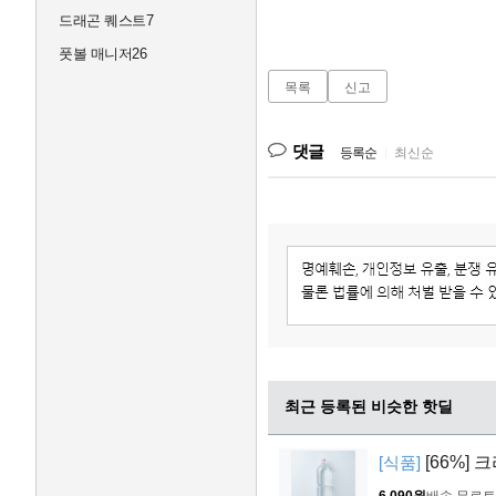
드래곤 퀘스트7
풋볼 매니저26
목록
신고
댓글
등록순
|
최신순
최근 등록된 비슷한 핫딜
[식품]
[66%] 
6,090원
배송 무료
토