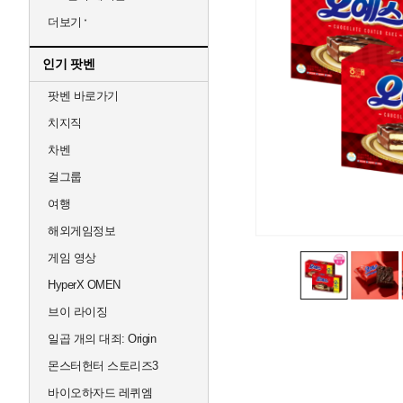
더보기
인기 팟벤
팟벤 바로가기
치지직
차벤
걸그룹
여행
해외게임정보
게임 영상
HyperX OMEN
브이 라이징
일곱 개의 대죄: Origin
몬스터헌터 스토리즈3
바이오하자드 레퀴엠