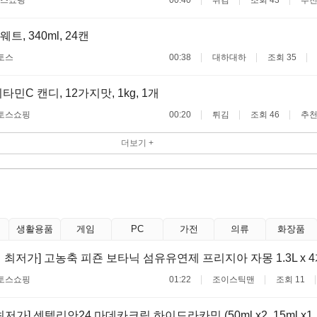
, 340ml, 24캔
토스
00:38
대하대하
조회 35
민C 캔디, 12가지맛, 1kg, 1개
토스쇼핑
00:20
튀김
조회 46
추천
더보기 +
생활용품
게임
PC
가전
의류
화장품
 최저가] 고농축 피죤 보타닉 섬유유연제 프리지아 자몽 1.3L x 
토스쇼핑
01:22
조이스틱맨
조회 11
저가] 센텔리안24 마데카크림 하이드라카밍 (50ml x2, 15ml x1, 1