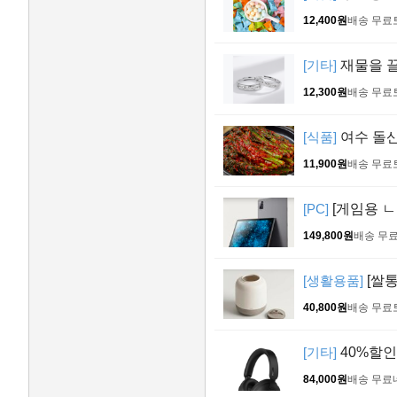
12,400원
배송 무료
[기타]
재물을 끌
12,300원
배송 무료
[식품]
여수 돌산 
11,900원
배송 무료
[PC]
[게임용 ㄴ
149,800원
배송 무
[생활용품]
[쌀통
40,800원
배송 무료
[기타]
40%할인
84,000원
배송 무료