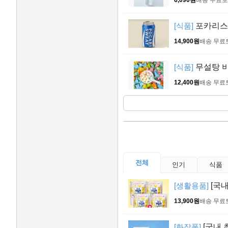
[식품]
포카리스웨트
14,900원
배송 무료
[식품]
무설탕 비타
12,400원
배송 무료
전체
인기
식품
[생활용품]
[국내
13,900원
배송 무료
[화장품]
[국내 최