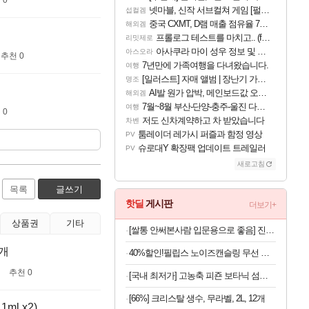
넷마블, 신작 서브컬쳐 게임 [펄 인 블루] 티저 사이트 오픈
섭컬겜
중국 CXMT, D램 매출 점유율 7%…글로벌 4위로 부상
해외겜
프롤로그 테스트를 마치고.. (feat. 리아)
리밋제로
아사쿠라 마이 성우 정보 및 주요 필모
아스오라
추천 0
7년만에 가족여행을 다녀왔습니다.
여행
[일러스트] 자매 앨범 | 장난기 가득한 오후의 공원 (리메이크판)
명조
AI발 원가 압박, 메인보드값 오르나
해외겜
7월~8월 부산-단양-충주-울진 다녀왔어요~
여행
 0
저도 신차계약하고 차 받았습니다
차벤
툼레이더 레가시 퍼즐과 함정 영상
PV
슈로대Y 확장팩 업데이트 트레일러
PV
새로고침
목록
글쓰기
핫딜
게시판
더보기+
상품권
기타
[쌀통 안써본사람 입문용으로 좋음] 진공 밀폐 쌀통 10kg
4개
40%할인!필립스 노이즈캔슬링 무선 블루투스 헤드셋 블랙
추천 0
[국내 최저가] 고농축 피죤 보타닉 섬유유연제 프리지아 자몽 1.3L x 4개
[66%] 크리스탈 생수, 무라벨, 2L, 12개
ml x2)