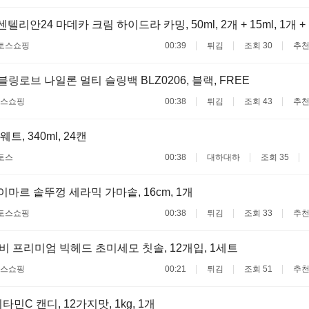
 센텔리안24 마데카 크림 하이드라 카밍, 50ml, 2개 + 15ml, 1개 + 1
토스쇼핑
00:39
튀김
조회 30
추천
쉬블링로브 나일론 멀티 슬링백 BLZ0206, 블랙, FREE
스쇼핑
00:38
튀김
조회 43
추천
, 340ml, 24캔
토스
00:38
대하대하
조회 35
바이마르 솥뚜껑 세라믹 가마솥, 16cm, 1개
토스쇼핑
00:38
튀김
조회 33
추천
 프리미엄 빅헤드 초미세모 칫솔, 12개입, 1세트
스쇼핑
00:21
튀김
조회 51
추천
민C 캔디, 12가지맛, 1kg, 1개