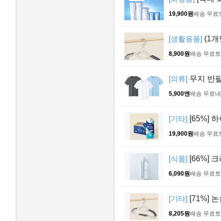
19,900원
배송 무료
[생활용품]
(1개
8,900원
배송 무료
토
[의류]
무지 반팔
5,900엔
배송 무료
네
[기타]
[65%] 
19,900원
배송 무료
[식품]
[66%] 
6,090원
배송 무료
토
[기타]
[71%] 
8,205원
배송 무료
토