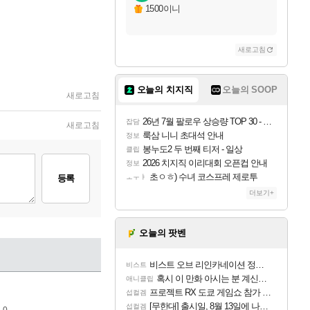
1500이니
새로고침
오늘의 치지직
오늘의 SOOP
새로고침
26년 7월 팔로우 상승량 TOP 30 - 월간 치지직
잡담
새로고침
룩삼 니니 초대석 안내
정보
봉누도2 두 번째 티저 - 일상
클립
2026 치지직 이리대회 오픈컵 안내
정보
초ㅇㅎ) 수녀 코스프레 제로투
등록
ㅗㅜㅑ
더보기+
오늘의 팟벤
비스트 오브 리인카네이션 정보/공략글 모음
비스트
혹시 이 만화 아시는 분 계신가요
애니클립
프로젝트 RX 도쿄 게임쇼 참가 결정
섭컬겜
[무한대] 출시일, 8월 13일에 나오나
섭컬겜
 0