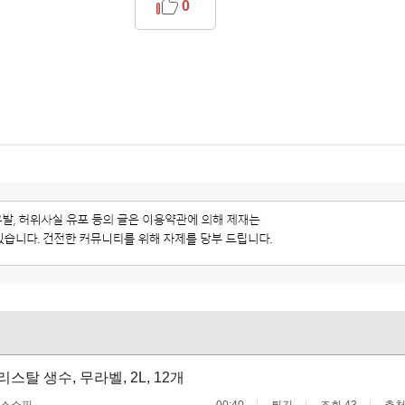
0
크리스탈 생수, 무라벨, 2L, 12개
스쇼핑
00:40
튀김
조회 43
추천