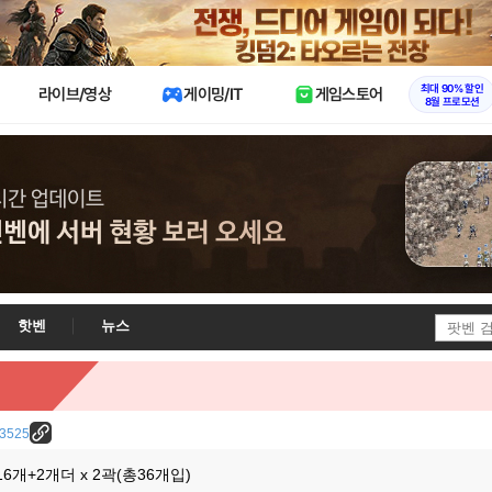
X
최대 90% 할인
라이브/영상
게이밍/IT
게임스토어
8월 프로모션
핫벤
뉴스
/23525
16개+2개더 x 2곽(총36개입)