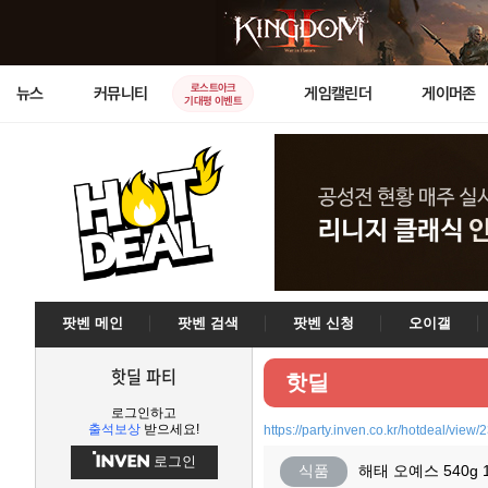
로스트아크
뉴스
커뮤니티
게임캘린더
게이머존
기대평 이벤트
팟벤 메인
팟벤 검색
팟벤 신청
오이갤
핫딜 파티
핫딜
로그인하고
출석보상
받으세요!
https://party.inven.co.kr/hotdeal/view
로그인
식품
해태 오예스 540g 