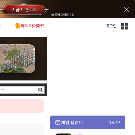
혜택.아이마트
로그인
인
벤
전
체
사
이
트
맵
검
색
게임 캘린더
더보기+