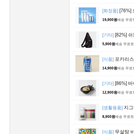
[화장품]
[76%]
19,900원
배송 무료
[기타]
[82%] 
5,900원
배송 무료
토
[식품]
포카리스웨트
14,900원
배송 무료
[기타]
[86%] 
12,900원
배송 무료
[생활용품]
지그비
8,900원
배송 무료
토
[식품]
무설탕 비타