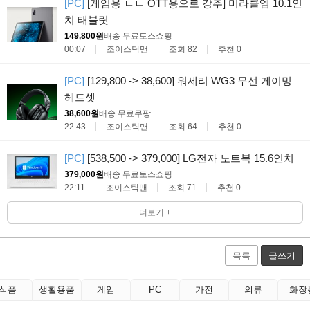
[PC]
[게임용 ㄴㄴ OTT용으로 강추] 미라클엠 10.1인
치 태블릿
149,800원
배송 무료
토스쇼핑
00:07
조이스틱맨
조회 82
추천 0
[PC]
[129,800 -> 38,600] 워세리 WG3 무선 게이밍
헤드셋
38,600원
배송 무료
쿠팡
22:43
조이스틱맨
조회 64
추천 0
[PC]
[538,500 -> 379,000] LG전자 노트북 15.6인치
379,000원
배송 무료
토스쇼핑
22:11
조이스틱맨
조회 71
추천 0
더보기 +
목록
글쓰기
식품
생활용품
게임
PC
가전
의류
화장