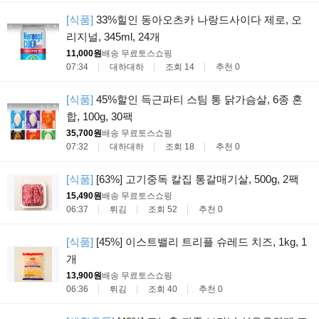
[식품]
33%힐인 동아오츠카 나랑드사이다 제로, 오
리지널, 345ml, 24개
11,000원
배송 무료
토스쇼핑
07:34
대하대하
조회 14
추천 0
[식품]
45%할인 득근파티 스팀 통 닭가슴살, 6종 혼
합, 100g, 30팩
35,700원
배송 무료
토스쇼핑
07:32
대하대하
조회 18
추천 0
[식품]
[63%] 고기중독 칼집 통갈매기살, 500g, 2팩
15,490원
배송 무료
토스쇼핑
06:37
튀김
조회 52
추천 0
[식품]
[45%] 이스트밸리 트리플 슈레드 치즈, 1kg, 1
개
13,900원
배송 무료
토스쇼핑
06:36
튀김
조회 40
추천 0