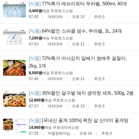
[식품]
77%특가 에브리워터 무라벨, 500ml, 40개
4,400원
배송 무료
토스쇼핑
07:45
대하대하
조회 10
추천 0
[식품]
64%할인 스파클 생수, 무라벨, 2L, 24개
7,200원
배송 무료
토스쇼핑
07:42
대하대하
조회 11
추천 0
[식품]
72%특가 어사김치 알배기 쌈배추 겉절이,
2kg, 1개
8,500원
배송 무료
토스쇼핑
07:40
대하대하
조회 11
추천 0
[식품]
35%할인 달구벌 돼지 생막창 세트, 500g, 2봉
12,900원
배송 무료
토스쇼핑
07:37
대하대하
조회 15
추천 0
[식품]
[국내산 꽃게 100%] 꽉찬 살 산더미 꽃게탕
14,900원
배송 무료
네이버쇼핑
07:35
까칠한희야님
조회 16
추천 0