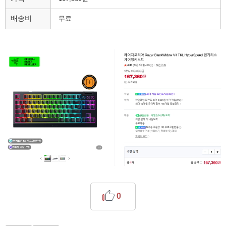
배송비
무료
0