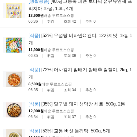
[생활용품]
[48%] 고농축 피죤 보타닉 섬유유연제 프
리지아 자몽, 1.3L, 4개
13,900원
배송 무료
토스쇼핑
06:36
튀김
조회 42
추천 0
[식품]
[52%] 무설탕 비타민C 캔디, 12가지맛, 1kg, 1
개
11,900원
배송 무료
토스쇼핑
06:35
튀김
조회 39
추천 0
[식품]
[72%] 어사김치 알배기 쌈배추 겉절이, 2kg, 1
개
8,500원
배송 무료
토스쇼핑
06:35
튀김
조회 34
추천 0
[식품]
[35%] 달구벌 돼지 생막창 세트, 500g, 2봉
12,900원
배송 무료
토스쇼핑
06:34
튀김
조회 37
추천 0
[식품]
[53%] 교동 버섯 들깨탕, 500g, 5개