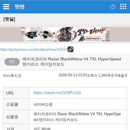
팟벤
[핫딜]
https://party.inven.co.kr/hotdeal/view/23522
레이저코리아 Razer BlackWidow V4 TKL HyperSpeed
PC
텐키리스 게이밍키보드
2026-05-13 23:25
이시루시오
조회수 1,305
추천 0
댓글 0
URL
https://naver.me/GO6PcU3z
쇼핑몰
네이버쇼핑
레이저코리아 Razer BlackWidow V4 TKL HyperSpe
상품명
ed 텐키리스 게이밍키보드
가격
167,360원