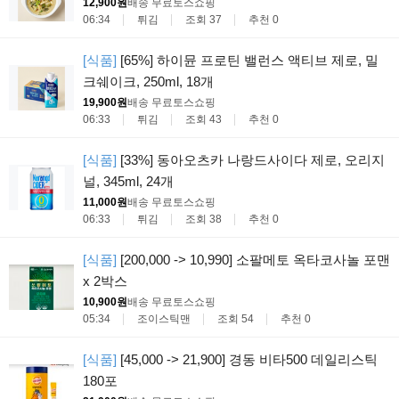
12,900원
배송 무료
토스쇼핑
06:34
튀김
조회 37
추천 0
[식품]
[65%] 하이뮨 프로틴 밸런스 액티브 제로, 밀
크쉐이크, 250ml, 18개
19,900원
배송 무료
토스쇼핑
06:33
튀김
조회 43
추천 0
[식품]
[33%] 동아오츠카 나랑드사이다 제로, 오리지
널, 345ml, 24개
11,000원
배송 무료
토스쇼핑
06:33
튀김
조회 38
추천 0
[식품]
[200,000 -> 10,990] 소팔메토 옥타코사놀 포맨
x 2박스
10,900원
배송 무료
토스쇼핑
05:34
조이스틱맨
조회 54
추천 0
[식품]
[45,000 -> 21,900] 경동 비타500 데일리스틱
180포