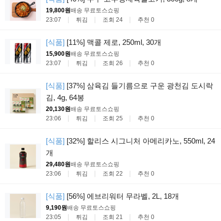
19,800원
배송 무료
토스쇼핑
23:07
튀김
조회 24
추천 0
[식품]
[11%] 맥콜 제로, 250ml, 30개
15,900원
배송 무료
토스쇼핑
23:07
튀김
조회 26
추천 0
[식품]
[37%] 삼육김 들기름으로 구운 광천김 도시락
김, 4g, 64봉
20,130원
배송 무료
토스쇼핑
23:06
튀김
조회 25
추천 0
[식품]
[32%] 할리스 시그니처 아메리카노, 550ml, 24
개
29,480원
배송 무료
토스쇼핑
23:06
튀김
조회 22
추천 0
[식품]
[56%] 에브리워터 무라벨, 2L, 18개
9,190원
배송 무료
토스쇼핑
23:05
튀김
조회 21
추천 0