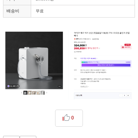
배송비
무료
0