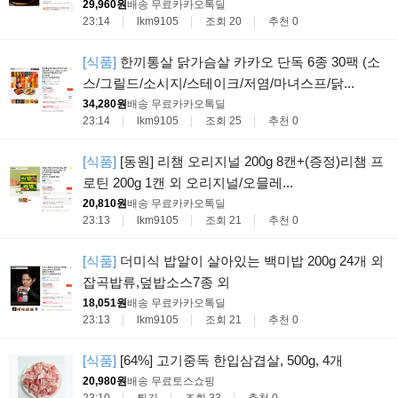
29,960원
배송 무료
카카오톡딜
23:14
lkm9105
조회 20
추천 0
[식품]
한끼통살 닭가슴살 카카오 단독 6종 30팩 (소
스/그릴드/소시지/스테이크/저염/마녀스프/닭...
34,280원
배송 무료
카카오톡딜
23:14
lkm9105
조회 25
추천 0
[식품]
[동원] 리챔 오리지널 200g 8캔+(증정)리챔 프
로틴 200g 1캔 외 오리지널/오믈레...
20,810원
배송 무료
카카오톡딜
23:13
lkm9105
조회 21
추천 0
[식품]
더미식 밥알이 살아있는 백미밥 200g 24개 외
잡곡밥류,덮밥소스7종 외
18,051원
배송 무료
카카오톡딜
23:13
lkm9105
조회 21
추천 0
[식품]
[64%] 고기중독 한입삼겹살, 500g, 4개
20,980원
배송 무료
토스쇼핑
23:10
튀김
조회 33
추천 0