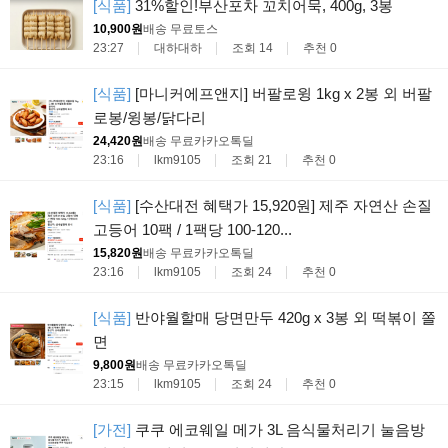
[식품]
31%할인!부산포차 꼬치어묵, 400g, 3봉
10,900원
배송 무료
토스
23:27
대하대하
조회 14
추천 0
[식품]
[마니커에프앤지] 버팔로윙 1kg x 2봉 외 버팔
로봉/윙봉/닭다리
24,420원
배송 무료
카카오톡딜
23:16
lkm9105
조회 21
추천 0
[식품]
[수산대전 혜택가 15,920원] 제주 자연산 손질
고등어 10팩 / 1팩당 100-120...
15,820원
배송 무료
카카오톡딜
23:16
lkm9105
조회 24
추천 0
[식품]
반야월할매 당면만두 420g x 3봉 외 떡볶이 쫄
면
9,800원
배송 무료
카카오톡딜
23:15
lkm9105
조회 24
추천 0
[가전]
쿠쿠 에코웨일 메가 3L 음식물처리기 눌음방