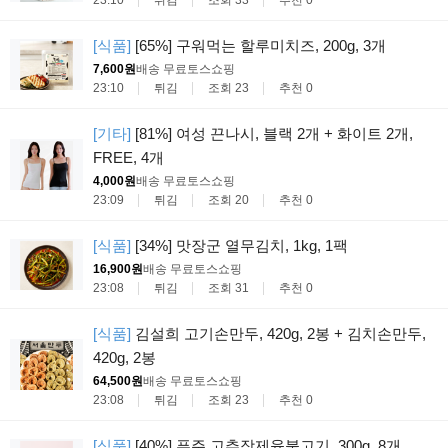
[식품]
[65%] 구워먹는 할루미치즈, 200g, 3개
7,600원
배송 무료
토스쇼핑
23:10
튀김
조회 23
추천 0
[기타]
[81%] 여성 끈나시, 블랙 2개 + 화이트 2개,
FREE, 4개
4,000원
배송 무료
토스쇼핑
23:09
튀김
조회 20
추천 0
[식품]
[34%] 맛장군 열무김치, 1kg, 1팩
16,900원
배송 무료
토스쇼핑
23:08
튀김
조회 31
추천 0
[식품]
김설희 고기손만두, 420g, 2봉 + 김치손만두,
420g, 2봉
64,500원
배송 무료
토스쇼핑
23:08
튀김
조회 23
추천 0
[식품]
[40%] 푸주 고추장제육불고기, 300g, 8개