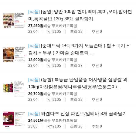
[식품]
[동원] 양반 100밥 현미,백미,흑미,오미,발아현
미,통곡물밥 130g 36개 골라담기
27,460원
배송 무료
카카오톡딜
23:04
lkm9105
조회 22
추천 0
[식품]
[순대트럭 1+1] 4가지 모듬순대 ( 찰 + 고기 +
김치 + 두부 ) 가마솥 순대트럭 ...
12,900원
배송 무료
카카오톡딜
23:04
lkm9105
조회 27
추천 0
[식품]
(농할) 특등급 단일품종 어사명품 삼광쌀 외
10kg(아산맑은쌀/해나루쌀/새청무/오분도미/...
29,700원
배송 무료
카카오톡딜
23:04
lkm9105
조회 22
추천 0
[식품]
하겐다즈 신상 파인트/멀티바 3개 골라담기
24,561원
배송 무료
카카오톡딜
23:03
lkm9105
조회 28
추천 0