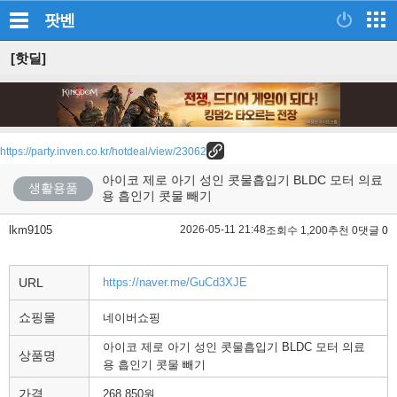
팟벤
[핫딜]
https://party.inven.co.kr/hotdeal/view/23062
아이코 제로 아기 성인 콧물흡입기 BLDC 모터 의료
생활용품
용 흡인기 콧물 빼기
lkm9105
2026-05-11 21:48
조회수 1,200
추천 0
댓글 0
URL
https://naver.me/GuCd3XJE
쇼핑몰
네이버쇼핑
아이코 제로 아기 성인 콧물흡입기 BLDC 모터 의료
상품명
용 흡인기 콧물 빼기
가격
268,850원