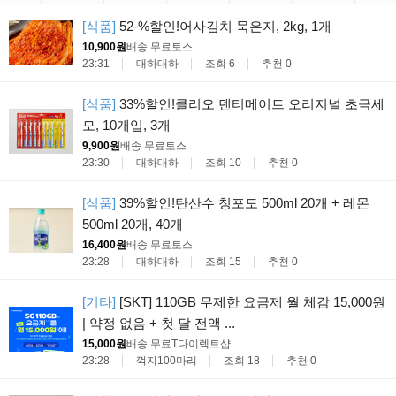
[식품]
52-%할인!어사김치 묵은지, 2kg, 1개
10,900원
배송 무료
토스
23:31
대하대하
조회 6
추천 0
[식품]
33%할인!클리오 덴티메이트 오리지널 초극세
모, 10개입, 3개
9,900원
배송 무료
토스
23:30
대하대하
조회 10
추천 0
[식품]
39%할인!탄산수 청포도 500ml 20개 + 레몬
500ml 20개, 40개
16,400원
배송 무료
토스
23:28
대하대하
조회 15
추천 0
[기타]
[SKT] 110GB 무제한 요금제 월 체감 15,000원
| 약정 없음 + 첫 달 전액 ...
15,000원
배송 무료
T다이렉트샵
23:28
꺽지100마리
조회 18
추천 0