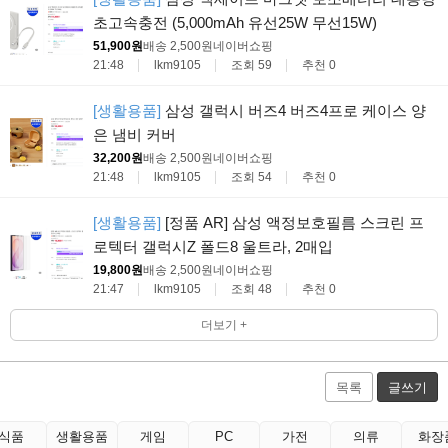
초고속충전 (5,000mAh 유선25W 무선15W)
51,900원
배송 2,500원
네이버쇼핑
21:48
lkm9105
조회 59
추천 0
[생활용품]
삼성 갤럭시 버즈4 버즈4프로 케이스 양
은 냄비 커버
32,200원
배송 2,500원
네이버쇼핑
21:48
lkm9105
조회 54
추천 0
[생활용품]
[정품 AR] 삼성 액정보호필름 스크린 프
로텍터 갤럭시Z 폴드8 울트라, 2매입
19,800원
배송 2,500원
네이버쇼핑
21:47
lkm9105
조회 48
추천 0
더보기 +
목록
글쓰기
식품
생활용품
게임
PC
가전
의류
화장