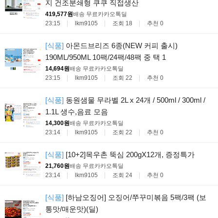
지 건조분쇄형 쿠쿠 직접생산
419,577원
배송 무료
카카오톡딜
23:15
lkm9105
조회 18
추천 0
[식품]
아몬드브리즈 6종(NEW 커피 출시)
190ML/950ML 10팩/24팩/48팩 중 택 1
14,694원
배송 무료
카카오톡딜
23:15
lkm9105
조회 22
추천 0
[식품]
동원샘물 무라벨 2L x 24개 / 500ml / 300ml /
1.1L 생수,음료 모음
14,300원
배송 무료
카카오톡딜
23:14
lkm9105
조회 22
추천 0
[식품]
[10+2]목우촌 뚝심 200gX12개, 증정특가
21,760원
배송 무료
카카오톡딜
23:14
lkm9105
조회 24
추천 0
[식품]
[하남오징어] 오징어/쭈꾸미볶음 5팩/3팩 (보
통맛/매운맛)(딜)