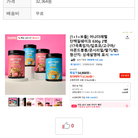
가격
32,364원
배송비
무료
0