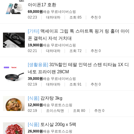
아이폰17 호환
69,000원
배송 무료
네이버쇼핑
02:23
대하대하
조회 85
추천 0
[기타]
맥세이프 그립 톡 스마트톡 핑거 링 홀더 아이
폰 갤럭시 자석 거치대
19,900원
배송 무료
네이버쇼핑
02:21
대하대하
조회 72
추천 0
[생활용품]
31%할인 테팔 인덕션 스텐 티타늄 1X 디
네토 프라이팬 28CM
39,000원
배송 무료
네이버쇼핑
02:19
대하대하
조회 91
추천 0
[식품]
감자탕 3kg
12,900원
배송 무료
토스쇼핑
02:19
조이스틱맨
조회 80
추천 0
[식품]
토시살 200g x 5팩
26,900원
배송 무료
토스쇼핑