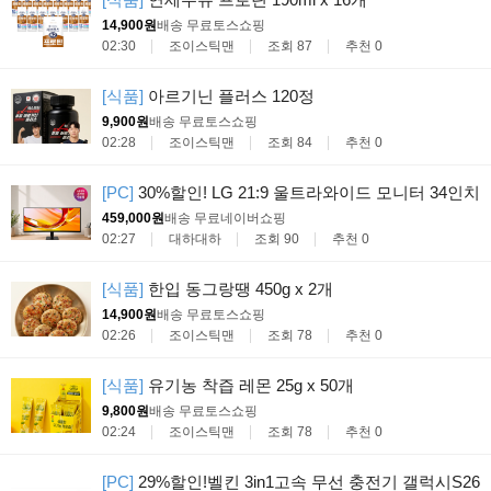
14,900원
배송 무료
토스쇼핑
02:30
조이스틱맨
조회 87
추천 0
[식품]
아르기닌 플러스 120정
9,900원
배송 무료
토스쇼핑
02:28
조이스틱맨
조회 84
추천 0
[PC]
30%할인! LG 21:9 울트라와이드 모니터 34인치
459,000원
배송 무료
네이버쇼핑
02:27
대하대하
조회 90
추천 0
[식품]
한입 동그랑땡 450g x 2개
14,900원
배송 무료
토스쇼핑
02:26
조이스틱맨
조회 78
추천 0
[식품]
유기농 착즙 레몬 25g x 50개
9,800원
배송 무료
토스쇼핑
02:24
조이스틱맨
조회 78
추천 0
[PC]
29%할인!벨킨 3in1고속 무선 충전기 갤럭시S26