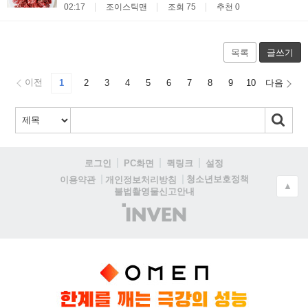
02:17
조이스틱맨
조회 75
추천 0
목록
글쓰기
이전
1
2
3
4
5
6
7
8
9
10
다음
로그인
PC화면
퀵링크
설정
청소년보호정책
이용약관
개인정보처리방침
▲
불법촬영물신고안내
(주)
인
벤