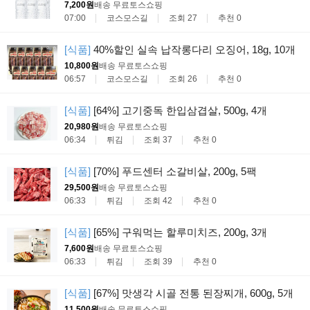
7,200원
배송 무료
토스쇼핑
07:00
코스모스길
조회 27
추천 0
[식품]
40%할인 실속 납작롱다리 오징어, 18g, 10개
10,800원
배송 무료
토스쇼핑
06:57
코스모스길
조회 26
추천 0
[식품]
[64%] 고기중독 한입삼겹살, 500g, 4개
20,980원
배송 무료
토스쇼핑
06:34
튀김
조회 37
추천 0
[식품]
[70%] 푸드센터 소갈비살, 200g, 5팩
29,500원
배송 무료
토스쇼핑
06:33
튀김
조회 42
추천 0
[식품]
[65%] 구워먹는 할루미치즈, 200g, 3개
7,600원
배송 무료
토스쇼핑
06:33
튀김
조회 39
추천 0
[식품]
[67%] 맛생각 시골 전통 된장찌개, 600g, 5개
11,500원
배송 무료
토스쇼핑