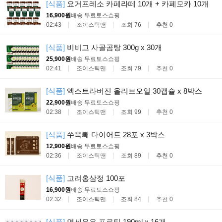
[식품]
요거프레소 카페라떼 10개 + 카페모카 10개
16,900원
배송 무료
토스쇼핑
02:43
조이스틱맨
조회 76
추천 0
[식품]
비비고 사골곰탕 300g x 30개
25,900원
배송 무료
토스쇼핑
02:41
조이스틱맨
조회 79
추천 0
[식품]
엑스트라버진 올리브오일 30캡슐 x 8박스
22,900원
배송 무료
토스쇼핑
02:38
조이스틱맨
조회 99
추천 0
[식품]
쑤욱빼 다이어트 28포 x 3박스
12,900원
배송 무료
토스쇼핑
02:36
조이스틱맨
조회 89
추천 0
[식품]
고려홍삼정 100포
16,900원
배송 무료
토스쇼핑
02:32
조이스틱맨
조회 84
추천 0
[식품]
연세우유 프로틴 190ml x 16개