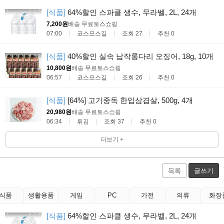
[식품]
64%할인 스파클 생수, 무라벨, 2L, 24개
7,200원
배송 무료
토스쇼핑
07:00
코스모스길
조회 27
추천 0
[식품]
40%할인 실속 납작롱다리 오징어, 18g, 10개
10,800원
배송 무료
토스쇼핑
06:57
코스모스길
조회 26
추천 0
[식품]
[64%] 고기중독 한입삼겹살, 500g, 4개
20,980원
배송 무료
토스쇼핑
06:34
튀김
조회 37
추천 0
더보기 +
목록
글쓰기
식품
생활용품
게임
PC
가전
의류
화장
[식품]
64%할인 스파클 생수, 무라벨, 2L, 24개