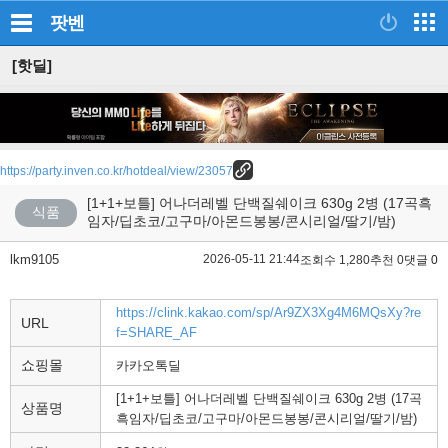
팟벤
[핫딜]
https://party.inven.co.kr/hotdeal/view/23057
[1+1+보틀] 어나더레벨 단백질쉐이크 630g 2병 (17곡흑
식품
임자/딥초코/고구마/아몬드봉봉/콘시리얼/딸기/밤)
lkm9105
2026-05-11 21:44
조회수 1,280
추천 0
댓글 0
https://clink.kakao.com/sp/Ar9ZX3Xg4M6MQsXy?re
URL
f=SHARE_AF
쇼핑몰
카카오톡딜
[1+1+보틀] 어나더레벨 단백질쉐이크 630g 2병 (17곡
상품명
흑임자/딥초코/고구마/아몬드봉봉/콘시리얼/딸기/밤)