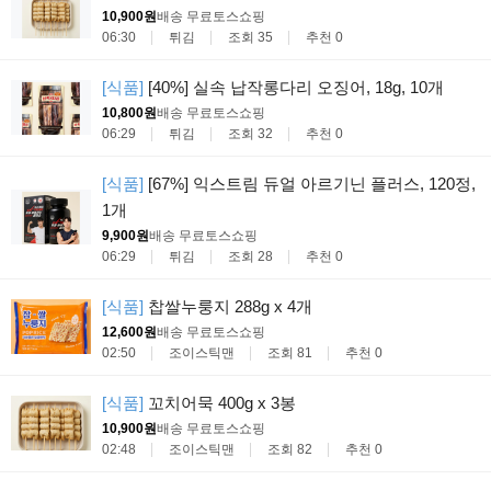
10,900원
배송 무료
토스쇼핑
06:30
튀김
조회 35
추천 0
[식품]
[40%] 실속 납작롱다리 오징어, 18g, 10개
10,800원
배송 무료
토스쇼핑
06:29
튀김
조회 32
추천 0
[식품]
[67%] 익스트림 듀얼 아르기닌 플러스, 120정,
1개
9,900원
배송 무료
토스쇼핑
06:29
튀김
조회 28
추천 0
[식품]
찹쌀누룽지 288g x 4개
12,600원
배송 무료
토스쇼핑
02:50
조이스틱맨
조회 81
추천 0
[식품]
꼬치어묵 400g x 3봉
10,900원
배송 무료
토스쇼핑
02:48
조이스틱맨
조회 82
추천 0