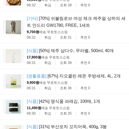
06:32
튀김
조회 39
추천 0
[기타]
[70%] 쉬블림로브 여성 체크 캐주얼 상하의 세
트 안드리 GW1780, FREE, 1세트
9,700원
배송 무료
토스쇼핑
06:32
튀김
조회 31
추천 0
[식품]
[50%] 제주 삼다수, 무라벨, 500ml, 40개
17,900원
배송 무료
토스쇼핑
06:31
튀김
조회 39
추천 0
[생활용품]
[67%] 지오클린 레몬 주방세제, 4L, 2개
9,900원
배송 무료
토스쇼핑
06:31
튀김
조회 36
추천 0
[식품]
[42%] 명식품 파래김, 100매, 1개
11,490원
배송 무료
토스쇼핑
06:30
튀김
조회 35
추천 0
[식품]
[31%] 부산포차 꼬치어묵, 400g, 3봉