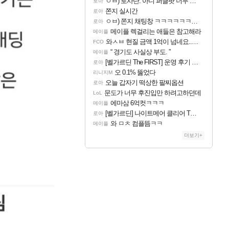
ㅇㅂ) 로사단: 아니 퍼클팟 너무 심하네 예의가 없어(?)
로아
쫀지 실시간
로아
ㅇㅂ) 쫀지 채팅창 ㅋㅋㅋㅋㅋㅋㅋㅋㅋㅋㅋ
로아
메이플 렉걸리는 애들은 참고해라
메이플
와ㅅㅂ 현질 금액 1억이 넘네요..다들 꼭 해보십셔ㅁㅊ
FCO
“ 경기도 사실상 부도. ”
메이플
[벨가르딘 The FIRST] 운영 후기 + 1~3위 공대 축하 Ai짤
로아
오 0.1% 뚫었다
리니지M
오늘 갑자기 떡상한 팔찌옵션
로아
문도가 너무 후진입만 하려고하던데
LoL
에마삼 6억컷ㅋㅋㅋ
메이플
[벨가르딘] 나이트메어 클리어 TOP10 알려드립니다.
로아
와 ㅁㅊ 컴플뜸ㅋㅋ
메이플
더보기+