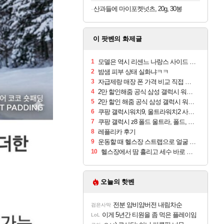
산과들에 마이포켓넛츠, 20g, 30봉
이 팟벤의 화제글
1
모델은 역시 리센느 나랑스 사이드 1.25L 1박스
2
밤샘 피부 상태 실화냐ㅋㅋ
3
자급제랑 매장 폰 가격 비교 직접 안가도 되네요
4
2만 할인해줌 공식 삼성 갤럭시 워치9 크림, 40mm, 블루투스
5
2만 할인 해줌 공식 삼성 갤럭시 워치9 실버, 44mm, 블루투스
6
쿠팡 갤럭시워치9, 울트라워치2 사전구매 혜택 받아보세요
7
쿠팡 갤럭시 z8 폴드 울트라, 폴드, 플립 사전예약
8
레플리카 후기
9
운동할 때 헬스장 스트랩으로 얼굴 만졌다가 볼 뒤집어짐
10
헬스장에서 땀 흘리고 세수 바로 안 하면 트러블 나냐?
오늘의 핫벤
전분 얌비얌버전 내림차순
검은사막
이게 5년간 티원을 좀 먹은 플레이임
LoL