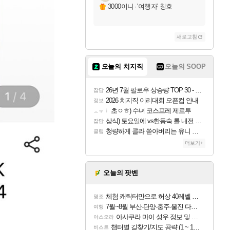
3000이니
·
'여행자' 칭호
새로고침
오늘의 치지직
오늘의 SOOP
26년 7월 팔로우 상승량 TOP 30 - 월간 치지직
잡담
2026 치지직 이리대회 오픈컵 안내
정보
초ㅇㅎ) 수녀 코스프레 제로투
ㅗㅜㅑ
삼식) 토요일에 vs한동숙 롤 내전 예정
잡담
청량하게 콜라 쏟아버리는 유니 ㅋㅋㅋ
클립
더보기+
오늘의 팟벤
체험 캐릭터만으로 허상 40레벨 하이와티아 5분 컷!｜에이메스·린네·모니에 명함
명조
7월~8월 부산-단양-충주-울진 다녀왔어요~
여행
아사쿠라 마이 성우 정보 및 주요 필모
아스오라
챕터별 길찾기/지도 공략 (1 ~ 12장)
비스트