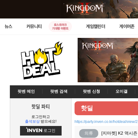
로스트아크
뉴스
커뮤니티
게임캘린더
게이머존
기대평 이벤트
팟벤 메인
팟벤 검색
팟벤 신청
오이갤
핫딜 파티
핫딜
로그인하고
출석보상
받으세요!
https://party.inven.co.kr/hotdeal/view
로그인
의류
[지마켓] K2 역시