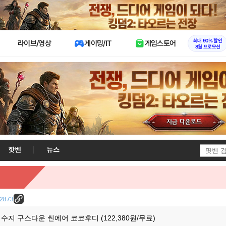
X
최대 90% 할인
라이브/영상
게이밍/IT
게임스토어
8월 프로모션
핫벤
뉴스
/22873
즌 수지 구스다운 씬에어 코코후디 (122,380원/무료)