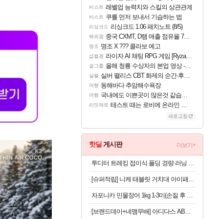
레벨업 능력치와 스킬의 상관관계
비스트
쿠를 먼저 보내서 기습하는 법
비스트
리싱크드 1.06 패치노트 (8/5)
리싱크드
중국 CXMT, D램 매출 점유율 7%…글로벌 4위로 부상
해외겜
명조 X ??? 콜라보 예고
명조
라이자 AI 채팅 RPG 게임 [RyzaChat: AI] 공개
섭컬겜
올해 청룡 수상자의 본업 영상 - 스테이씨 윤
걸그룹
실버 팰리스 CBT 화제의 순간·후기 모음
실팰
동해바다 추암해수욕장
여행
국내에도 이쁜곳이 많은것 같습니다
여행
테스트 때는 로비에 온라인 기능이 있는데
리밋제로
새로고침
핫딜
게시판
더보기+
투디터 트레킹 접이식 폴딩 경량 러닝 편광 선글라스 마라톤 가벼운 운전 자외선차단
[슈퍼적립] 니케 태블릿 거치대 아이패드 거치대 침대 갤럭시탭 패드 The Comfy
자포니카 민물장어 1kg 1-3미(손질 후 600g)
[브랜드데이+네맴무배] 아디다스 AB슬라이드 코어 복근 운동 기구 뱃살 롤아웃 허리 전신 홈트 슬라이더 퍼펙트