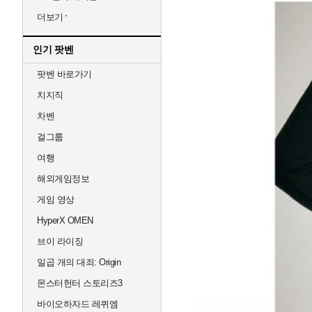
더보기
인기 팟벤
팟벤 바로가기
치지직
차벤
걸그룹
여행
해외게임정보
게임 영상
HyperX OMEN
브이 라이징
일곱 개의 대죄: Origin
몬스터헌터 스토리즈3
바이오하자드 레퀴엠