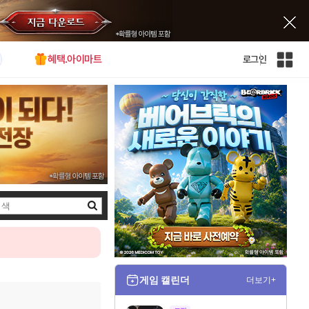
혜택.아이마트
로그인
인
벤
전
체
사
이
트
맵
검
색
게임 캘린더
더보기+