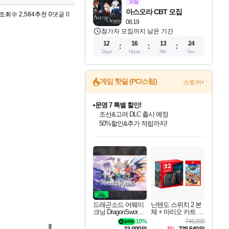
모집
아스오라 CBT 모집
조회수 2,584
추천 0
댓글 0
08.19
참가자 모집까지 남은 기간
12
16
13
22
Days
Hours
Min
Sec
게임 핫딜 (PC/스팀)
스토어+
문명 7 특별 할인!
조선&고려 DLC 출시 예정
50%할인&추가 적립까지!
인벤게임즈 8월 특별 할인!
드래곤소드: 어웨이크닝 입점!
귀무자: 검의 길 예약 판매 중!
비스트 오브 리인카네이션 정식 출시!
커세어 코브 출시 기념 할인!
더 렐릭 퍼스트 가디언 정식 출시
베데스다 40주년 기념 할인 중!
마블 투혼 파이팅 소울즈 예약 판매 중!
캡콤 프렌차이즈 할인 진행 중!
캡콤 일부 상품 상시 할인
스타워즈 은하계 레이서
로블록스 기프트 카드 공식 입점
인기 퍼블리셔 모음!
스팀으로 만나는 드래곤소드!
10% 할인과
게임프릭 신작 IP
해적'섬'을 발전시키자!
설화x하드코어 액션!
베데스다의 명작들을
마블 히어로 총 출동&화려한 격투!
몬헌, 바하 등 인기 IP를
몬헌 와일즈 & 드래곤즈 도그마2
인벤게임즈에서 10% 추가 적립
Robux를 가장 안전하고
최대 90% 할인가를 만나보세요!
네이버혜택과 함께 만나보세요!
이니&베니 혜택까지!
네이버 혜택가와 함께 예약하세요!
할인&네이버혜택으로 만나보세요!
네이버페이 혜택과 만나보세요!
40주년 프로모션으로 만나보세요!
네이버 포인트 혜택까지!
할인가에 만나보세요!
일부 에디션 상시 할인!
혜택으로 예약 판매 중
편안하게 충전하세요
드래곤소드 어웨이
닌텐도 스위치 2 본
크닝 DragonSword A
체 + 마리오 카트 월
wakening
드
10%
746,000