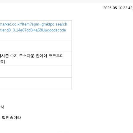
2026-05-10 22:42
.gmarket.co.kr/Item?spm=gmktpc.search
nictier.d0_0.14e67dd3i4a58U&goodscode
2 역시즌 수지 구스다운 씬에어 코코후디
무료)
아서
이 할인중이라