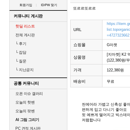
회원가입
ID/PW 찾기
또르르또르르
커뮤니티 게시판
https://item
핫딜 리스트
URL
list.toporga
전체 게시판
=4727323662
└
후기
쇼핑몰
G마켓
└
잡담
[지마켓] K
상품명
(122,380원/
└
질문
가격
└
지난공지
122,380원
배송비
무료
공통 커뮤니티
오픈 이슈 갤러리
오늘의 핫벤
씬에어라 가볍고 신축성 좋
편하게 입고 다니기 좋아요
오늘의 팟벤
핏 예쁘게 떨어지고 빅스데
AI 그림 그리기
저렴합니다
PC 견적 게시판