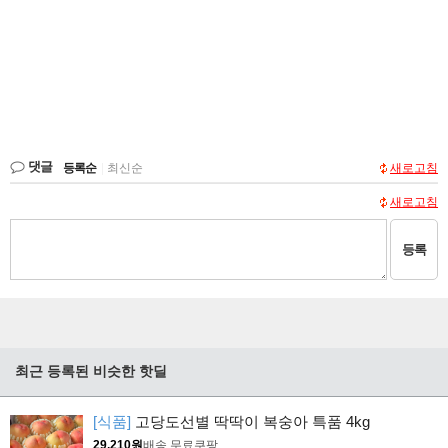
댓글
등록순
|
최신순
새로고침
새로고침
등록
최근 등록된 비슷한 핫딜
[식품]
고당도선별 딱딱이 복숭아 특품 4kg
29,210원
배송 무료
쿠팡