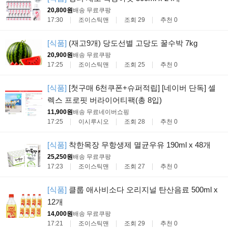
20,800원
배송 무료
쿠팡
17:30
조이스틱맨
조회 29
추천 0
[식품]
(재고9개) 당도선별 고당도 꿀수박 7kg
20,900원
배송 무료
쿠팡
17:25
조이스틱맨
조회 25
추천 0
[식품]
[첫구매 6천쿠폰+슈퍼적립] [네이버 단독] 셀
렉스 프로핏 버라이어티팩(총 8입)
11,900원
배송 무료
네이버쇼핑
17:25
이시루시오
조회 28
추천 0
[식품]
착한목장 무항생제 멸균우유 190ml x 48개
25,250원
배송 무료
쿠팡
17:23
조이스틱맨
조회 27
추천 0
[식품]
클룹 애사비소다 오리지널 탄산음료 500ml x
12개
14,000원
배송 무료
쿠팡
17:21
조이스틱맨
조회 29
추천 0