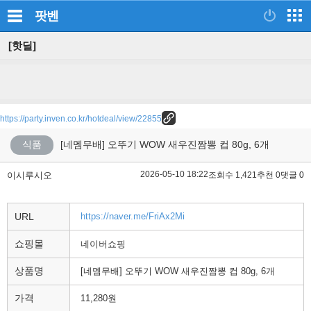
팟벤
[핫딜]
https://party.inven.co.kr/hotdeal/view/22855
식품
[네멤무배] 오뚜기 WOW 새우진짬뽕 컵 80g, 6개
2026-05-10 18:22
이시루시오
조회수 1,421
추천 0
댓글 0
URL
https://naver.me/FriAx2Mi
쇼핑몰
네이버쇼핑
상품명
[네멤무배] 오뚜기 WOW 새우진짬뽕 컵 80g, 6개
가격
11,280원