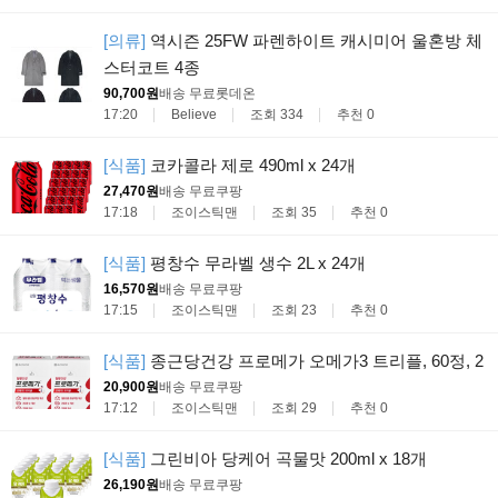
[의류]
역시즌 25FW 파렌하이트 캐시미어 울혼방 체
스터코트 4종
90,700원
배송 무료
롯데온
17:20
Believe
조회 334
추천 0
[식품]
코카콜라 제로 490ml x 24개
27,470원
배송 무료
쿠팡
17:18
조이스틱맨
조회 35
추천 0
[식품]
평창수 무라벨 생수 2L x 24개
16,570원
배송 무료
쿠팡
17:15
조이스틱맨
조회 23
추천 0
[식품]
종근당건강 프로메가 오메가3 트리플, 60정, 2
20,900원
배송 무료
쿠팡
17:12
조이스틱맨
조회 29
추천 0
[식품]
그린비아 당케어 곡물맛 200ml x 18개
26,190원
배송 무료
쿠팡