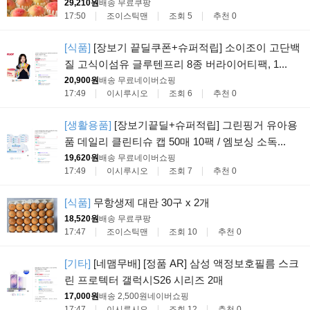
29,210원
배송 무료
쿠팡
17:50
조이스틱맨
조회 5
추천 0
[식품]
[장보기 끝딜쿠폰+슈퍼적립] 소이조이 고단백
질 고식이섬유 글루텐프리 8종 버라이어티팩, 1...
20,900원
배송 무료
네이버쇼핑
17:49
이시루시오
조회 6
추천 0
[생활용품]
[장보기끝딜+슈퍼적립] 그린핑거 유아용
품 데일리 클린티슈 캡 50매 10팩 / 엠보싱 소독...
19,620원
배송 무료
네이버쇼핑
17:49
이시루시오
조회 7
추천 0
[식품]
무항생제 대란 30구 x 2개
18,520원
배송 무료
쿠팡
17:47
조이스틱맨
조회 10
추천 0
[기타]
[네맴무배] [정품 AR] 삼성 액정보호필름 스크
린 프로텍터 갤럭시S26 시리즈 2매
17,000원
배송 2,500원
네이버쇼핑
17:47
이시루시오
조회 12
추천 0