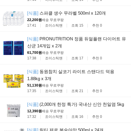
[식품]
스파클 생수 무라벨 500ml x 120개
22,200원
배송 무료
쿠팡
17:41
조이스틱맨
조회 15
추천 0
[식품]
PRONUTRITION 정품 듀얼플랜 다이어트 유
산균 14개입 x 2개
61,700원
배송 무료
쿠팡
17:38
조이스틱맨
조회 17
추천 0
[식품]
동원참치 살코기 라이트 스탠다드 덕용
1.88kg x 3개
51,130원
배송 무료
쿠팡
17:35
조이스틱맨
조회 21
추천 0
[식품]
(2,000개 한정 특가) 국내산 신안 천일염 5kg
12,390원
배송 무료
쿠팡
17:32
조이스틱맨
조회 16
추천 0
[식품]
링티 제로 복숭아맛 500ml x 24개