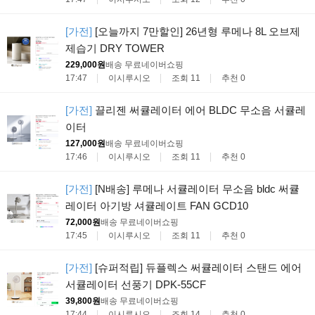
[가전]
[오늘까지 7만할인] 26년형 루메나 8L 오브제
제습기 DRY TOWER
229,000원
배송 무료
네이버쇼핑
17:47
이시루시오
조회 11
추천 0
[가전]
끌리젠 써큘레이터 에어 BLDC 무소음 서큘레
이터
127,000원
배송 무료
네이버쇼핑
17:46
이시루시오
조회 11
추천 0
[가전]
[N배송] 루메나 서큘레이터 무소음 bldc 써큘
레이터 아기방 셔큘레이트 FAN GCD10
72,000원
배송 무료
네이버쇼핑
17:45
이시루시오
조회 11
추천 0
[가전]
[슈퍼적립] 듀플렉스 써큘레이터 스탠드 에어
서큘레이터 선풍기 DPK-55CF
39,800원
배송 무료
네이버쇼핑
17:44
이시루시오
조회 14
추천 0