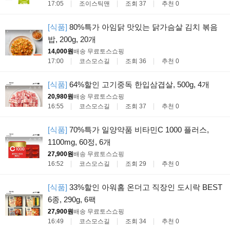
17:05
조이스틱맨
조회 37
추천 0
[식품]
80%특가 아임닭 맛있는 닭가슴살 김치 볶음
밥, 200g, 20개
14,000원
배송 무료
토스쇼핑
17:00
코스모스길
조회 36
추천 0
[식품]
64%할인 고기중독 한입삼겹살, 500g, 4개
20,980원
배송 무료
토스쇼핑
16:55
코스모스길
조회 37
추천 0
[식품]
70%특가 일양약품 비타민C 1000 플러스,
1100mg, 60정, 6개
27,900원
배송 무료
토스쇼핑
16:52
코스모스길
조회 29
추천 0
[식품]
33%할인 아워홈 온더고 직장인 도시락 BEST
6종, 290g, 6팩
27,900원
배송 무료
토스쇼핑
16:49
코스모스길
조회 34
추천 0