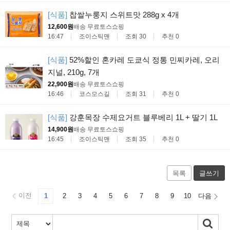
[식품]
찹쌀누룽지 스위트맛 288g x 4개
12,600원
배송 무료
토스쇼핑
16:47
조이스틱맨
조회 30
추천 0
[식품]
52%할인 혼카레 도쿄식 정통 민찌카레, 오리
지널, 210g, 7개
22,900원
배송 무료
토스쇼핑
16:46
코스모스길
조회 31
추천 0
[식품]
강훈목장 수제요거트 블루베리 1L + 딸기 1L
14,900원
배송 무료
토스쇼핑
16:45
조이스틱맨
조회 35
추천 0
목록
글쓰기
이전
1
2
3
4
5
6
7
8
9
10
다음