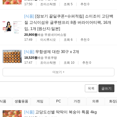
17:50
조이스틱맨
조회 5
추천 0
[식품]
[장보기 끝딜쿠폰+슈퍼적립] 소이조이 고단백
질 고식이섬유 글루텐프리 8종 버라이어티팩, 16개
입, 1개 [원산지:일본]
20,900원
배송 무료
네이버쇼핑
17:49
이시루시오
조회 6
추천 0
[식품]
무항생제 대란 30구 x 2개
18,520원
배송 무료
쿠팡
17:47
조이스틱맨
조회 10
추천 0
더보기 +
목록
글쓰기
식품
생활용품
게임
PC
가전
의류
화장
[식품]
고당도선별 딱딱이 복숭아 특품 4kg