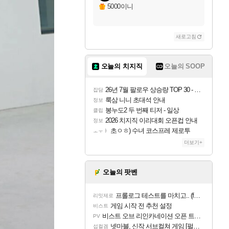
5000이니
새로고침
오늘의 치지직
오늘의 SOOP
26년 7월 팔로우 상승량 TOP 30 - 월간 치지직
잡담
룩삼 니니 초대석 안내
정보
봉누도2 두 번째 티저 - 일상
클립
2026 치지직 이리대회 오픈컵 안내
정보
초ㅇㅎ) 수녀 코스프레 제로투
ㅗㅜㅑ
더보기+
오늘의 팟벤
프롤로그 테스트를 마치고.. (feat. 리아)
리밋제로
게임 시작 전 추천 설정
비스트
비스트 오브 리인카네이션 오픈 트레일러
PV
넷마블, 신작 서브컬쳐 게임 [펄 인 블루] 티저 사이트 오픈
섭컬겜