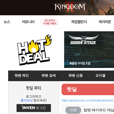
로스트아크
뉴스
커뮤니티
게임캘린더
게이머존
기대평 이벤트
팟벤 메인
팟벤 검색
팟벤 신청
오이갤
핫딜 파티
핫딜
로그인하고
출석보상
받으세요!
https://party.inven.co.kr/hotdeal/view/
로그인
의류
탑텐 테이퍼드 데님