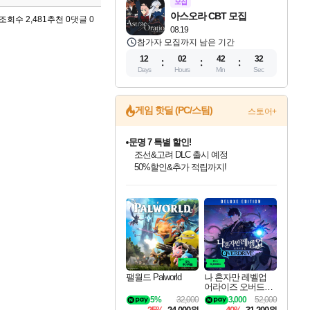
모집
아스오라 CBT 모집
조회수 2,481
추천 0
댓글 0
08.19
참가자 모집까지 남은 기간
12
02
42
31
Days
Hours
Min
Sec
게임 핫딜 (PC/스팀)
스토어+
문명 7 특별 할인!
조선&고려 DLC 출시 예정
50%할인&추가 적립까지!
귀무자: 검의 길 예약 판매 중!
인벤게임즈 8월 특별 할인!
드래곤소드: 어웨이크닝 입점!
비스트 오브 리인카네이션 정식 출시!
커세어 코브 출시 기념 할인!
더 렐릭 퍼스트 가디언 정식 출시
베데스다 40주년 기념 할인 중!
마블 투혼 파이팅 소울즈 예약 판매 중!
캡콤 프렌차이즈 할인 진행 중!
캡콤 일부 상품 상시 할인
스타워즈 은하계 레이서
로블록스 기프트 카드 공식 입점
10% 할인과
인기 퍼블리셔 모음!
스팀으로 만나는 드래곤소드!
게임프릭 신작 IP
해적'섬'을 발전시키자!
설화x하드코어 액션!
베데스다의 명작들을
마블 히어로 총 출동&화려한 격투!
몬헌, 바하 등 인기 IP를
몬헌 와일즈 & 드래곤즈 도그마2
인벤게임즈에서 10% 추가 적립
Robux를 가장 안전하고
이니&베니 혜택까지!
최대 90% 할인가를 만나보세요!
네이버혜택과 함께 만나보세요!
네이버 혜택가와 함께 예약하세요!
할인&네이버혜택으로 만나보세요!
네이버페이 혜택과 만나보세요!
40주년 프로모션으로 만나보세요!
네이버 포인트 혜택까지!
할인가에 만나보세요!
일부 에디션 상시 할인!
혜택으로 예약 판매 중
편안하게 충전하세요
팰월드 Palworld
나 혼자만 레벨업
어라이즈 오버드라
이브 디럭스 에디션
5%
32,000
3,000
52,000
Solo Leveling Arise