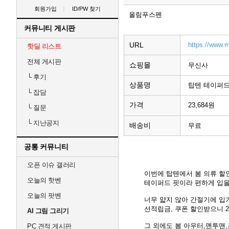
회원가입
ID/PW 찾기
올림푸스펜
커뮤니티 게시판
URL
https://www.
핫딜 리스트
전체 게시판
쇼핑몰
무신사
└
후기
상품명
탑텐 테이퍼드
└
잡담
가격
23,684원
└
질문
└
지난공지
배송비
무료
공통 커뮤니티
오픈 이슈 갤러리
이번에 탑텐에서 봄 의류 할
오늘의 핫벤
테이퍼드 핏이라 편하게 입을
오늘의 팟벤
너무 얇지 않아 간절기에 입기
선적립금, 쿠폰 할인받으니 2
AI 그림 그리기
그 외에도 봄 아우터,맨투맨
PC 견적 게시판