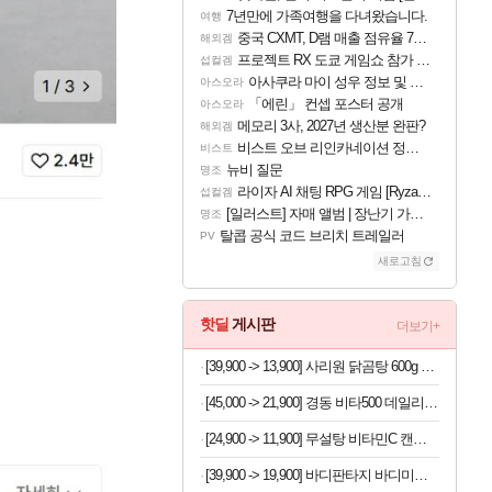
7년만에 가족여행을 다녀왔습니다.
여행
중국 CXMT, D램 매출 점유율 7%…글로벌 4위로 부상
해외겜
프로젝트 RX 도쿄 게임쇼 참가 결정
섭컬겜
아사쿠라 마이 성우 정보 및 주요 필모
아스오라
「에린」 컨셉 포스터 공개
아스오라
메모리 3사, 2027년 생산분 완판?
해외겜
비스트 오브 리인카네이션 정보/공략글 모음
비스트
뉴비 질문
명조
라이자 AI 채팅 RPG 게임 [RyzaChat: AI] 공개
섭컬겜
[일러스트] 자매 앨범 | 장난기 가득한 오후의 공원 (리메이크판)
명조
탈콥 공식 코드 브리치 트레일러
PV
새로고침
핫딜
게시판
더보기+
[39,900 -> 13,900] 사리원 닭곰탕 600g x 4팩
[45,000 -> 21,900] 경동 비타500 데일리스틱 180포
[24,900 -> 11,900] 무설탕 비타민C 캔디 12가지맛 1kg
[39,900 -> 19,900] 바디판타지 바디미스트 4개