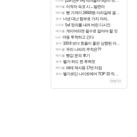
(15시즌PTR) 악마술사 5경이 뜨네요
디아4
이적자 숙코 시ㅡ발련아
메이플
빵 가격이 24500원 이라길래 결제 취소하고 나왔다
메이플
너넨 대난 함부로 가지 마라..
로아
Ssf 정의를 내려 버린 디시인
디아4
게이머라면 필수로 알아야 할 것
메이플
야동 투척하고 간다
LoL
100:8 보다 효율이 좋은 상향된 아제나 ㄷㄷ
로아
우리 나라의 주적은??
메이플
빵값 문의 후기
메이플
벨가 하드 찐 투력컷
로아
레테 재사용 17번 터짐
메이플
벨가르딘 나이트메어 TOP 10 직업별 분포
로아
더보기+