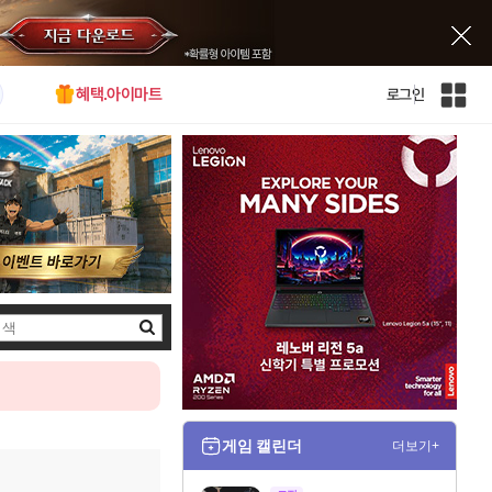
혜택.아이마트
로그인
인
벤
전
체
사
이
트
맵
검
색
게임 캘린더
더보기+