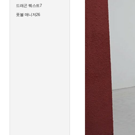
드래곤 퀘스트7
풋볼 매니저26