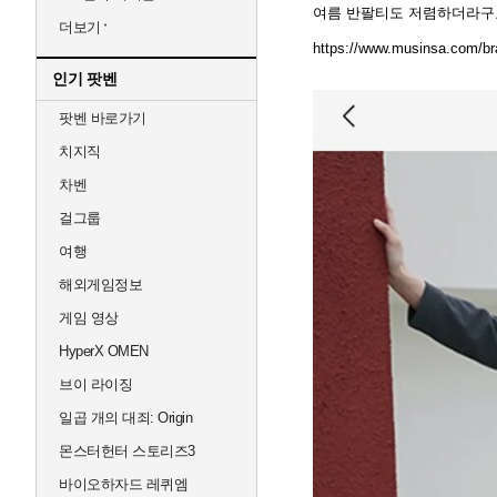
여름 반팔티도 저렴하더라구
더보기
https://www.musinsa.com/br
인기 팟벤
팟벤 바로가기
치지직
차벤
걸그룹
여행
해외게임정보
게임 영상
HyperX OMEN
브이 라이징
일곱 개의 대죄: Origin
몬스터헌터 스토리즈3
바이오하자드 레퀴엠