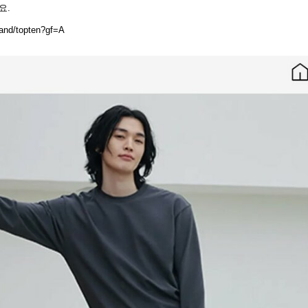
요.
and/topten?gf=A