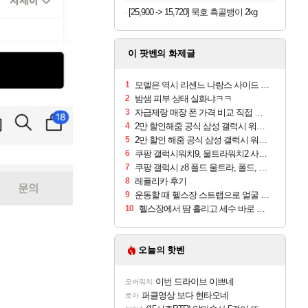
[25,900 -> 15,720] 묵호 흑골뱅이 2kg
이 팟벤의 화제글
1
모델은 역시 리센느 나랑스 사이드 1.25L 1박스
2
밤샘 피부 상태 실화냐ㅋㅋ
3
자급제랑 매장 폰 가격 비교 직접 안가도 되네요
4
2만 할인해줌 공식 삼성 갤럭시 워치9 크림, 40mm, 블루투스
5
2만 할인 해줌 공식 삼성 갤럭시 워치9 실버, 44mm, 블루투스
6
쿠팡 갤럭시워치9, 울트라워치2 사전구매 혜택 받아보세요
7
쿠팡 갤럭시 z8 폴드 울트라, 폴드, 플립 사전예약
8
레플리카 후기
9
운동할 때 헬스장 스트랩으로 얼굴 만졌다가 볼 뒤집어짐
10
헬스장에서 땀 흘리고 세수 바로 안 하면 트러블 나냐?
오늘의 핫벤
이번 드라이브 이쁘네
오버워치
퍼클영상 보다 현타오네
로아