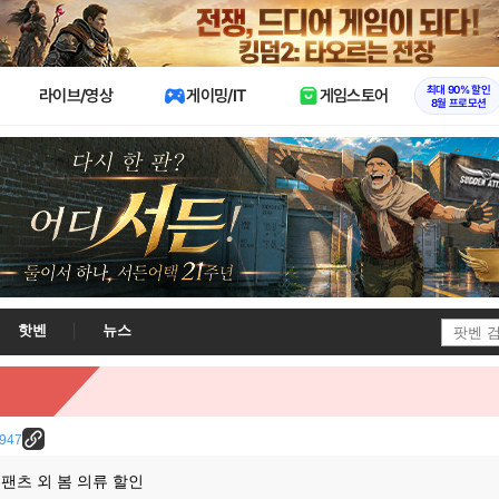
X
최대 90% 할인
라이브/영상
게이밍/IT
게임스토어
8월 프로모션
핫벤
뉴스
1947
팬츠 외 봄 의류 할인