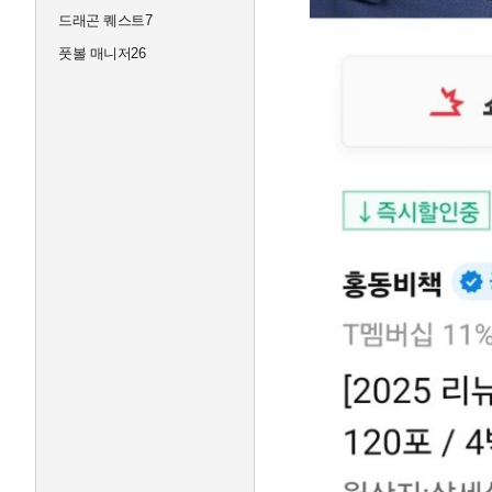
드래곤 퀘스트7
풋볼 매니저26