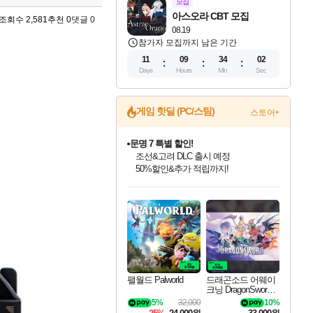
모집
아스오라 CBT 모집
조회수 2,581
추천 0
댓글 0
08.19
참가자 모집까지 남은 기간
11
09
34
01
Days
Hours
Min
Sec
게임 핫딜 (PC/스팀)
스토어+
문명 7 특별 할인!
조선&고려 DLC 출시 예정
50%할인&추가 적립까지!
마블 투혼 파이팅 소울즈 정식출시!
인벤게임즈 8월 특별 할인!
드래곤소드: 어웨이크닝 입점!
귀무자: 검의 길 예약 판매 중!
비스트 오브 리인카네이션 정식 출시!
커세어 코브 출시 기념 할인!
더 렐릭 퍼스트 가디언 정식 출시
베데스다 40주년 기념 할인 중!
캡콤 프렌차이즈 할인 진행 중!
캡콤 일부 상품 상시 할인
스타워즈 은하계 레이서
로블록스 기프트 카드 공식 입점
마블 히어로 총 출동&화려한 격투!
인기 퍼블리셔 모음!
스팀으로 만나는 드래곤소드!
10% 할인과
게임프릭 신작 IP
해적'섬'을 발전시키자!
설화x하드코어 액션!
베데스다의 명작들을
몬헌, 바하 등 인기 IP를
몬헌 와일즈 & 드래곤즈 도그마2
인벤게임즈에서 10% 추가 적립
Robux를 가장 안전하고
네이버 포인트 혜택까지!
최대 90% 할인가를 만나보세요!
네이버혜택과 함께 만나보세요!
이니&베니 혜택까지!
네이버 혜택가와 함께 예약하세요!
할인&네이버혜택으로 만나보세요!
네이버페이 혜택과 만나보세요!
40주년 프로모션으로 만나보세요!
할인가에 만나보세요!
일부 에디션 상시 할인!
혜택으로 예약 판매 중
편안하게 충전하세요
팰월드 Palworld
드래곤소드 어웨이
크닝 DragonSword A
wakening
5%
32,000
10%