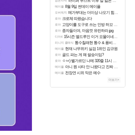
하이퍼 부스트 이후 길 잃은 뉴비분들!
검은사막
8월 9일 썬데이 메이플
메이플
메가부대는 더이상 나오기 힘들것 같다는 생각임
오버워치
크로체 따왔습니다
로아
고양이를 도구로 쓰는 인방 하꼬 스트리머 박제합니다.
로아
종자들이여, 마음껏 유린하라.jpg
로아
15시즌 엘드루인 이거 요물이네요ㅋㅋㅋㅋㅋㅋ
디아4
통수칠래현 통수 & 푱비서 제 3의 물결
리니지 클래식
현재 나무위키 실검 1위인 김규원
메이플
골드 파는 게 왜 쌀숭이임?
로아
ㅇㅂ) 벨가르딘 나메 320줄 11시 유기 택틱 소개
로아
아니 뭔 샤타 안 나왔다고 진짜 화내는 사람도 있네
메이플
전장연 시위 막은 예수
메이플
더보기+