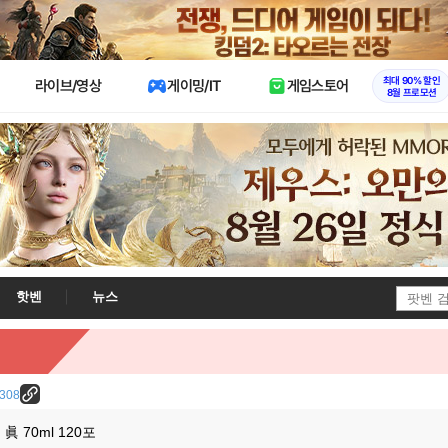
X
최대 90% 할인
라이브/영상
게이밍/IT
게임스토어
8월 프로모션
핫벤
뉴스
1308
 70ml 120포