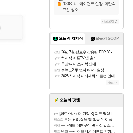
4000이니
·
에이전트 인장, 마탄의
주인 칭호
새로고침
오늘의 치지직
오늘의 SOOP
26년 7월 팔로우 상승량 TOP 30 - 월간 치지직
잡담
치지직 애플TV 앱 출시
정보
룩삼 니니 초대석 안내
정보
봉누도2 두 번째 티저 - 일상
클립
2026 치지직 이리대회 오픈컵 안내
정보
더보기+
오늘의 팟벤
[페르소나5: 더 팬텀 X] 괴도 영상 l 타카마키 안·댄싱 스타
PV
모든 요리/작물 책 획득 위치 공략 (36개) - 미식가 도전과제
비스트
국내에도 이쁜곳이 많은것 같습니다
여행
명조 공식 이모티콘 이벤트 진행해봤습니다! 참여부터 추첨까지????
명조