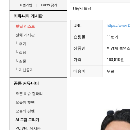
회원가입
ID/PW 찾기
Hey세드남
커뮤니티 게시판
URL
https://www.1
핫딜 리스트
전체 게시판
쇼핑몰
11번가
└
후기
상품명
이경제 흑염소 
└
잡담
가격
160,810원
└
질문
└
지난공지
배송비
무료
공통 커뮤니티
오픈 이슈 갤러리
오늘의 핫벤
오늘의 팟벤
AI 그림 그리기
PC 견적 게시판