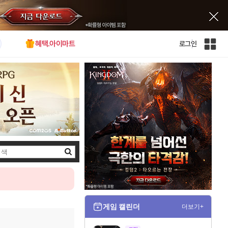
혜택.아이마트
로그인
인
벤
전
체
사
이
트
맵
검
색
게임 캘린더
더보기+