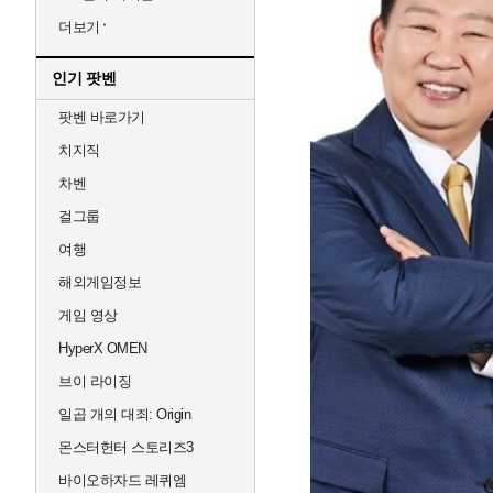
더보기
인기 팟벤
팟벤 바로가기
치지직
차벤
걸그룹
여행
해외게임정보
게임 영상
HyperX OMEN
브이 라이징
일곱 개의 대죄: Origin
몬스터헌터 스토리즈3
바이오하자드 레퀴엠