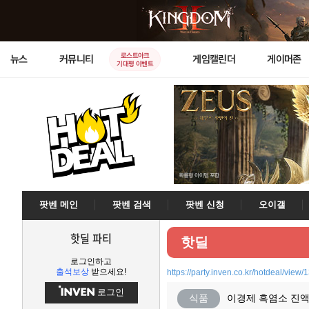
로스트아크
뉴스
커뮤니티
게임캘린더
게이머존
기대평 이벤트
팟벤 메인
팟벤 검색
팟벤 신청
오이갤
핫딜 파티
핫딜
로그인하고
출석보상
받으세요!
https://party.inven.co.kr/hotdeal/view/
로그인
식품
이경제 흑염소 진액 眞