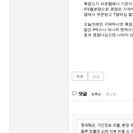
흑염소가 피로할때나 기운이
4개월분량으로 괜찮은 가격
앱에서 쿠폰받고 T멤버십 할
오늘안에만 구매하시면 흑염
일단 4박스나 되니까 한박스
효과 괜찮다싶으면 나머지 
목록
신고
댓글
등록순
|
최신순