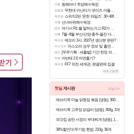
동해바다 추암해수욕장
여행
무한대 아난타가 넷이즈 어플 달력에 일정 등록
섭컬겜
스위치2판 ‘몬헌 와일즈’, 30~40fps 목표 추정
해외겜
선녀바위해수욕장
여행
여기서 R1 뭘 말하는거고 R2가 뭘말하는걸까요?
명조
7월~8월 부산-단양-충주-울진 다녀왔어요~
여행
메모리 3사, 2027년 생산분 완판?
해외겜
아스오라 성우 정보 및 출연작 모음
아스오라
[무무기획 · 새출발] 기간 한정 의뢰 이벤트
명조
아반테 2.0 자연흡기?
차벤
FF7 외전 세계관, 완결편에 집결
해외겜
새로고침
핫딜
게시판
더보기+
에브리쿡 마늘 닭똥집 볶음 (냉동), 300g, 1개
에브리쿡 고추장 닭갈비 (냉동), 300g, 3개
외갓집 송탄 서정리 부대찌개 (냉동), 1kg, 2개
39%할인!오뚜기밥 흰밥, 210g, 36개