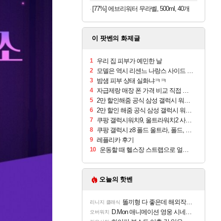
[77%] 에브리워터 무라벨, 500ml, 40개
이 팟벤의 화제글
1
우리 집 피부가 예민한 날
2
모델은 역시 리센느 나랑스 사이드 1.25L 1박스
3
밤샘 피부 상태 실화냐ㅋㅋ
4
자급제랑 매장 폰 가격 비교 직접 안가도 되네요
5
2만 할인해줌 공식 삼성 갤럭시 워치9 크림, 40mm, 블루투스
6
2만 할인 해줌 공식 삼성 갤럭시 워치9 실버, 44mm, 블루투스
7
쿠팡 갤럭시워치9, 울트라워치2 사전구매 혜택 받아보세요
8
쿠팡 갤럭시 z8 폴드 울트라, 폴드, 플립 사전예약
9
레플리카 후기
10
운동할 때 헬스장 스트랩으로 얼굴 만졌다가 볼 뒤집어짐
오늘의 핫벤
똘끼형 다 좋은데 해외작업장 도와주는 짓은 좀 아니지않냐?
리니지 클래식
D.Mon 애니메이션 영웅 시네마틱
오버워치