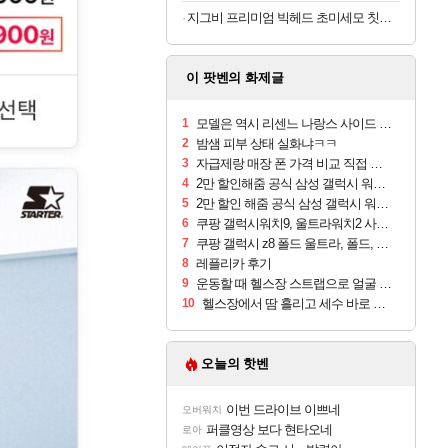
지그비 프리미엄 빅헤드 초미세모 칫솔, 12개입, 1세트
이 팟벤의 화제글
1
모델은 역시 리센느 나랑스 사이드 1.25L 1박스
2
밤샘 피부 상태 실화냐ㅋㅋ
3
자급제랑 매장 폰 가격 비교 직접 안가도 되네요
4
2만 할인해줌 공식 삼성 갤럭시 워치9 크림, 40mm, 블루투스
5
2만 할인 해줌 공식 삼성 갤럭시 워치9 실버, 44mm, 블루투스
6
쿠팡 갤럭시워치9, 울트라워치2 사전구매 혜택 받아보세요
7
쿠팡 갤럭시 z8 폴드 울트라, 폴드, 플립 사전예약
8
레플리카 후기
9
운동할 때 헬스장 스트랩으로 얼굴 만졌다가 볼 뒤집어짐
10
헬스장에서 땀 흘리고 세수 바로 안 하면 트러블 나냐?
오늘의 핫벤
이번 드라이브 이쁘네
오버워치
퍼클영상 보다 현타오네
로아