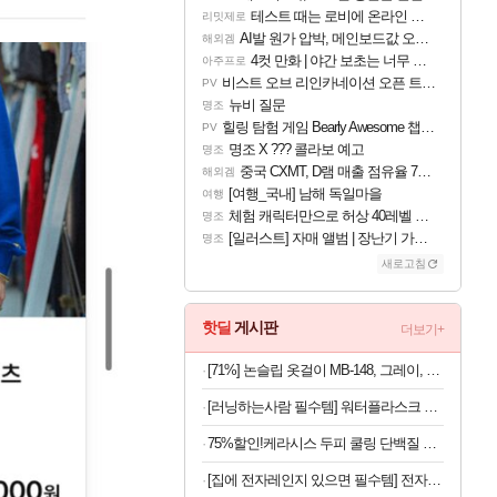
테스트 때는 로비에 온라인 기능이 있는데
리밋제로
AI발 원가 압박, 메인보드값 오르나
해외겜
4컷 만화 | 야간 보초는 너무 힘들어
아주프로
비스트 오브 리인카네이션 오픈 트레일러
PV
뉴비 질문
명조
힐링 탐험 게임 Bearly Awesome 챕터 1 트레일러
PV
명조 X ??? 콜라보 예고
명조
중국 CXMT, D램 매출 점유율 7%…글로벌 4위로 부상
해외겜
[여행_국내] 남해 독일마을
여행
체험 캐릭터만으로 허상 40레벨 하이와티아 5분 컷!｜에이메스·린네·모니에 명함
명조
[일러스트] 자매 앨범 | 장난기 가득한 오후의 공원 (리메이크판)
명조
새로고침
핫딜
게시판
더보기+
[71%] 논슬립 옷걸이 MB-148, 그레이, 40개
[러닝하는사람 필수템] 워터플라스크 500ml x 2개
75%할인!케라시스 두피 쿨링 단백질 샴푸, 980ml, 3개
[집에 전자레인지 있으면 필수템] 전자레인지 스팀 청소인형 x 2개