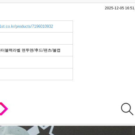
2025-12-05 16:51
1st.co.kr/products/7196010932
타터블랙라벨 맨투맨/후드/팬츠/볼캡