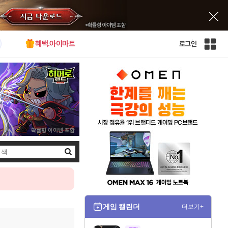
혜택.아이마트
로그인
인
벤
전
체
사
이
트
맵
검
색
게임 캘린더
더보기+