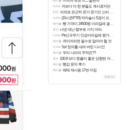
이적자 숙코 시ㅡ발련아
메이플
저보다 더 한 분들도 계시겠지만
디아4
의외로 은근히 몬가 몬가인 신비 치어리더
FCO
(15시즌PTR) 악마술사 5경이 뜨네요
디아4
빵 가격이 24500원 이라길래 결제 취소하고 나왔다
메이플
너넨 대난 함부로 가지 마라..
로아
Ptr신규무기 인검이라길래 뭔가했는데
디아4
게이머라면 필수로 알아야 할 것
메이플
Ssf 정의를 내려 버린 디시인
디아4
우리 나라의 주적은??
메이플
100:8 보다 효율이 좋은 상향된 아제나 ㄷㄷ
로아
빵값 문의 후기
메이플
레테 재사용 17번 터짐
메이플
더보기+