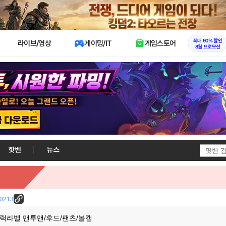
X
최대 90% 할인
라이브/영상
게이밍/IT
게임스토어
8월 프로모션
핫벤
뉴스
/10213
랙라벨 맨투맨/후드/팬츠/볼캡