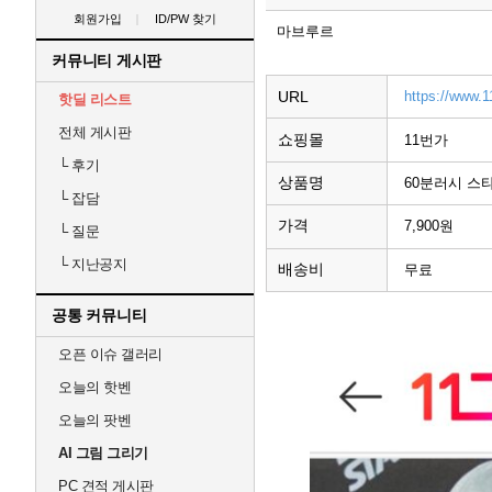
회원가입
ID/PW 찾기
마브루르
커뮤니티 게시판
URL
https://www.1
핫딜 리스트
전체 게시판
쇼핑몰
11번가
└
후기
상품명
60분러시 스
└
잡담
가격
7,900원
└
질문
└
지난공지
배송비
무료
공통 커뮤니티
오픈 이슈 갤러리
오늘의 핫벤
오늘의 팟벤
AI 그림 그리기
PC 견적 게시판