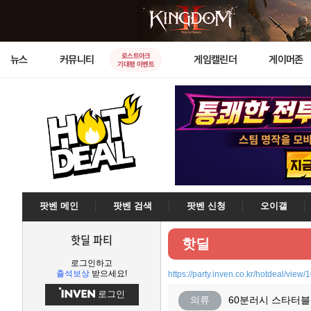
로스트아크
뉴스
커뮤니티
게임캘린더
게이머존
기대평 이벤트
팟벤 메인
팟벤 검색
팟벤 신청
오이갤
핫딜 파티
핫딜
로그인하고
출석보상
받으세요!
https://party.inven.co.kr/hotdeal/view
로그인
의류
60분러시 스타터블