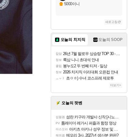
5000이니
새로고침
오늘의 치지직
오늘의 SOOP
26년 7월 팔로우 상승량 TOP 30 - 월간 치지직
잡담
룩삼 니니 초대석 안내
정보
봉누도2 두 번째 티저 - 일상
클립
2026 치지직 이리대회 오픈컵 안내
정보
초ㅇㅎ) 수녀 코스프레 제로투
ㅗㅜㅑ
더보기+
오늘의 팟벤
섬란 카구라 개발사 신작 [시노비 넥서스] 연내 출시 예정
섭컬겜
툼레이더 레가시 퍼즐과 함정 영상
PV
아키츠 아키나 성우 정보 및 주요 필모
아스오라
메모리 3사, 2027년 생산분 완판?
해외겜