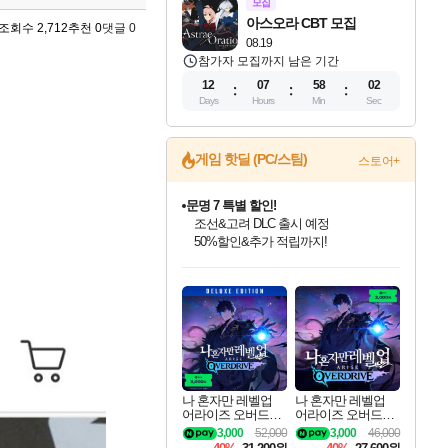
모집
아스오라 CBT 모집
조회수 2,712
추천 0
댓글 0
08.19
참가자 모집까지 남은 기간
12
07
58
00
Days
Hours
Min
Sec
게임 핫딜 (PC/스팀)
스토어+
귀무자: 검의 길 예약 판매 중!
10% 할인과
이니&베니 혜택까지!
인벤게임즈 8월 특별 할인!
드래곤소드: 어웨이크닝 입점!
문명 7 특별 할인!
비스트 오브 리인카네이션 정식 출시!
커세어 코브 출시 기념 할인!
더 렐릭 퍼스트 가디언 정식 출시
베데스다 40주년 기념 할인 중!
마블 투혼 파이팅 소울즈 예약 판매 중!
캡콤 프렌차이즈 할인 진행 중!
캡콤 일부 상품 상시 할인
스타워즈 은하계 레이서
로블록스 기프트 카드 공식 입점
인기 퍼블리셔 모음!
스팀으로 만나는 드래곤소드!
조선&고려 DLC 출시 예정
게임프릭 신작 IP
해적'섬'을 발전시키자!
설화x하드코어 액션!
베데스다의 명작들을
마블 히어로 총 출동&화려한 격투!
몬헌, 바하 등 인기 IP를
몬헌 와일즈 & 드래곤즈 도그마2
인벤게임즈에서 10% 추가 적립
Robux를 가장 안전하고
최대 90% 할인가를 만나보세요!
네이버혜택과 함께 만나보세요!
50%할인&추가 적립까지!
네이버 혜택가와 함께 예약하세요!
할인&네이버혜택으로 만나보세요!
네이버페이 혜택과 만나보세요!
40주년 프로모션으로 만나보세요!
네이버 포인트 혜택까지!
할인가에 만나보세요!
일부 에디션 상시 할인!
혜택으로 예약 판매 중
편안하게 충전하세요
나 혼자만 레벨업
나 혼자만 레벨업
어라이즈 오버드라
어라이즈 오버드라
이브 디럭스 에디션
이브 Solo Leveling A
3,000
52,000
3,000
46,000
Solo Leveling Arise
rise