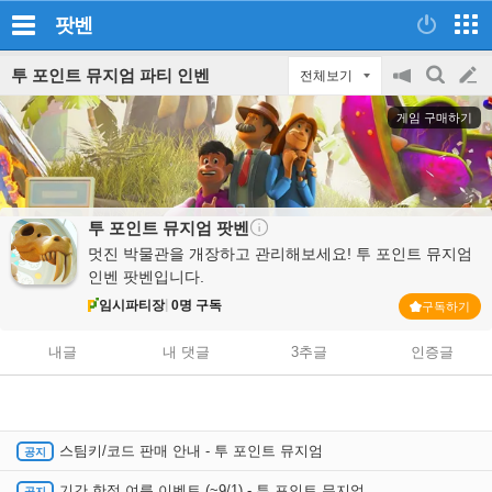
팟벤
투 포인트 뮤지엄 파티 인벤
전체보기
공
검
글
지
색
게임 구매하기
on/off
쓰
기
투 포인트 뮤지엄
팟벤
멋진 박물관을 개장하고 관리해보세요! 투 포인트 뮤지엄
인벤 팟벤입니다.
임시파티장
0명 구독
구독하기
내글
내 댓글
3추글
인증글
스팀키/코드 판매 안내 - 투 포인트 뮤지엄
기간 한정 여름 이벤트 (~9/1) - 투 포인트 뮤지엄