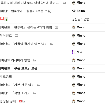
8개 지역 게임 다운로드 랭킹 1위에 올랐습니다!
Minno
버랜드 팁&가이드 총정리 (쿠폰 포함)
Edinn
[1]
징집된소년병
버랜드 「전투력」 올리는 4가지 방법
Minno
증 이벤트
Minno
네버랜드 「키틀링 뽑기권 얻는 법」
Minno
세극
네버랜드 리세마라 방법
Minno
네버랜드 「쿠폰 코드」 모음
Minno
텍 모음집
Minno
네버랜드 「기본 전투 팁」
Minno
네버랜드 「직업 소개」
Minno
 영상을 공개
Minno