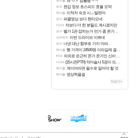
와 ㅁㅊ 컴플뜸ㅋㅋ
메이플
완갑 정보 초스피드 효율 요약
로아
이적자 숙코 시ㅡ발련아
메이플
퍼클영상 보다 현타오네
로아
저보다 더 한 분들도 계시겠지만
디아4
벨가 1관 잡히는거 먼가 좀 몬가몬가네..
로아
이번 드라이브 이쁘네
오버워치
너넨 대난 함부로 가지 마라..
로아
빵 가격이 24500원 이라길래 결제 취소하고 나왔다
메이플
의외로 은근히 몬가 몬가인 신비 치어리더
FCO
(15시즌PTR) 악마술사 5경이 뜨네요
디아4
게이머라면 필수로 알아야 할 것
메이플
영상찍을걸
메이플
더보기+