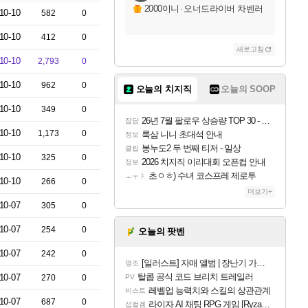
2000이니
·
오너드라이버 차벤러
10-10
582
0
10-10
412
0
새로고침
10-10
2,793
0
10-10
962
0
오늘의 치지직
오늘의 SOOP
10-10
349
0
26년 7월 팔로우 상승량 TOP 30 - 월간 치지직
잡담
10-10
1,173
0
룩삼 니니 초대석 안내
정보
봉누도2 두 번째 티저 - 일상
클립
10-10
325
0
2026 치지직 이리대회 오픈컵 안내
정보
초ㅇㅎ) 수녀 코스프레 제로투
ㅗㅜㅑ
10-10
266
0
더보기+
10-07
305
0
10-07
254
0
오늘의 팟벤
10-07
242
0
[일러스트] 자매 앨범 | 장난기 가득한 오후의 공원 (리메이크판)
명조
탈콥 공식 코드 브리치 트레일러
10-07
270
0
PV
레벨업 능력치와 스킬의 상관관계
비스트
10-07
687
0
라이자 AI 채팅 RPG 게임 [RyzaChat: AI] 공개
섭컬겜