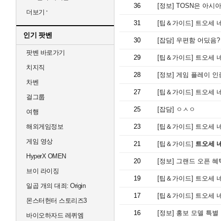
36
[정보]
TOSN은 아시아 
더보기
31
[팁＆가이드]
트오세 네
인기 팟벤
30
[잡담]
우편함 어딨음?
팟벤 바로가기
29
[팁＆가이드]
트오세 네
치지직
28
[정보]
게임 플레이 인
차벤
27
[팁＆가이드]
트오세 
걸그룹
25
[잡담]
ㅇㅅㅇ
여행
해외게임정보
23
[팁＆가이드]
트오세 
게임 영상
21
[팁＆가이드]
트오세 
HyperX OMEN
20
[정보]
그랜드 오픈 혜
브이 라이징
19
[팁＆가이드]
트오세 
일곱 개의 대죄: Origin
17
[팁＆가이드]
트오세 
몬스터헌터 스토리즈3
16
[정보]
홍보 모델 특별
바이오하자드 레퀴엠