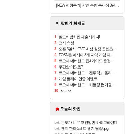
[NEW 런칭특가] 샤인 주방 틈새장 3단 이동식 선반
이 팟벤의 화제글
1
팔도비빔치킨 재출시라니!
2
전사 속성
3
오픈 3일차- GVG & 섬 원정 콘텐츠 출시!
4
TOSN은 아시아 8개 지역 게임 다운로드 랭킹 1위에 올랐습니다!
5
트오세 네버랜드 팁&가이드 총정리 (쿠폰 포함)
6
우편함 어딨음?
7
트오세 네버랜드 「전투력」 올리는 4가지 방법
8
게임 플레이 인증 이벤트
9
트오세 네버랜드 「키틀링 뽑기권 얻는 법」
10
ㅇㅅㅇ
오늘의 핫벤
문도가 너무 후진입만 하려고하던데
LoL
젠지 한화 3세트 경기 딜량..jpg
LoL