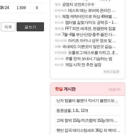
공명자 모먼트 | 수수
명조
08-24
1,509
0
테스트 때는 로비에 온라인 기능이 있는데
리밋제로
체험 캐릭터만으로 허상 40레벨 하이와티아 5분 컷!｜에이메스·린네·모니에 명함
명조
챕터별 길찾기/지도 공략 (1 ~ 12장)
비스트
목록
글쓰기
FF7 외전 세계관, 완결편에 집결
해외겜
7월~8월 부산-단양-충주-울진 다녀왔어요~
여행
아키츠 아키나 성우 정보 및 주요 필모
아스오라
국내에도 이쁜곳이 많은것 같습니다
여행
프롤로그 테스트를 마치고.. (feat. 리아)
리밋제로
쿠를 먼저 보내서 기습하는 법
비스트
게임 시작 전 추천 설정
비스트
새로고침
핫딜
게시판
더보기+
닌자 텀블러 블렌더 믹서기 블렌드보스 휴대용 DB351KR
동원샘물, 1.1L, 12개
고메 함박 152g /치즈함박 152g /토마토미트볼 147G X 12봉
햇반 잡곡 테이스팅세트 36입 외 백미/잡곡 36개,24개 실속구성