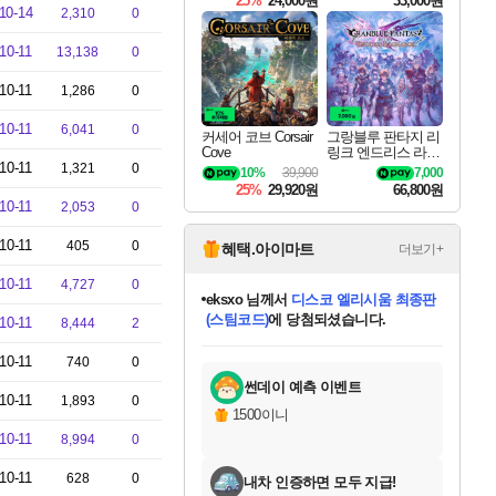
25%
24,000원
33,000원
10-14
2,310
0
10-11
13,138
0
10-11
1,286
0
10-11
6,041
0
커세어 코브 Corsair
그랑블루 판타지 리
Cove
링크 엔드리스 라그
10-11
나로크 Granblue Fa
1,321
0
10%
39,900
7,000
ntasy Relink Endless
25%
29,920원
66,800원
Ragnarok
10-11
2,053
0
10-11
405
0
혜택.아이마트
더보기+
10-11
4,727
0
eksxo
님께서
디스코 엘리시움 최종판
(스팀코드)
에 당첨되셨습니다.
10-11
8,444
2
미오몬도
아기쿠키
칠부
설레임v
어느덧
동작그만
영웅97
우는무
유리별
나무아래쉼터
달빛아이
밍끼
해무
스태지
안드레아
어느날
꺽다리아조씨
농업코코
꾸링내
님께서
님께서
님께서
님께서
님께서
님께서
님께서
님께서
님께서
님께서
님께서
님께서
님께서
님께서
님께서
님께서
님께서
네이버페이 1만원
로블록스 기프트카드
엘든 링 밤의 통치자
님께서
님께서
엘든 링 밤의 통치자
네이버페이 1만원
로블록스 기프트카드
(본편포함) 데이브 더
네이버페이 1만원
로블록스 기프트카드
인투 더 브리치
로블록스 기프트카드
엘든 링 밤의 통치자
(본편포함) 데이브 더
(본편포함) 데이브 더
드래곤 퀘스트 XI S
파이어걸 핵 앤
몬스터 헌터 라이즈 +
로블록스
로블록스
디럭스 에디션 (스팀코드)
다이버 인 더 정글 번들 (스팀코드)
교환권
1만원권
디럭스 에디션 (스팀코드)
다이버 인 더 정글 번들 (스팀코드)
(스팀코드)
교환권
1만원권
기프트카드 1만 5천원권
지나간 시간을 찾아서 데피니티브
2만원권
디럭스 에디션 (스팀코드)
다이버 인 더 정글 번들 (스팀코드)
스플래시 레스큐 DX (스팀코드)
교환권
기프트카드 1만원권
선브레이크 (스팀코드)
8천원권
에 당첨되셨습니다.
에 당첨되셨습니다.
에 당첨되셨습니다.
에 당첨되셨습니다.
에 당첨되셨습니다.
를 교환.
를 교환.
에 당첨되셨습니다.
에
를 교환.
를 교환.
에
에
에
에
에
에
에
10-11
740
0
당첨되셨습니다.
당첨되셨습니다.
당첨되셨습니다.
당첨되셨습니다.
에디션 (스팀코드)
당첨되셨습니다.
당첨되셨습니다.
당첨되셨습니다.
당첨되셨습니다.
를 교환.
썬데이 예측 이벤트
10-11
1,893
0
1500이니
10-11
8,994
0
10-11
628
0
내차 인증하면 모두 지급!