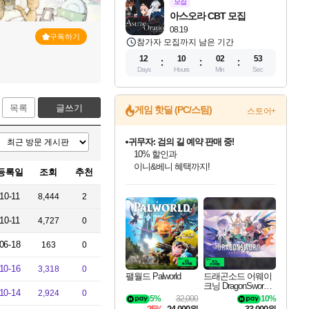
모집
아스오라 CBT 모집
08.19
구독하기
참가자 모집까지 남은 기간
12
10
02
52
Days
Hours
Min
Sec
목록
글쓰기
게임 핫딜 (PC/스팀)
스토어+
귀무자: 검의 길 예약 판매 중!
10% 할인과
이니&베니 혜택까지!
등록일
조회
추천
인벤게임즈 8월 특별 할인!
드래곤소드: 어웨이크닝 입점!
문명 7 특별 할인!
비스트 오브 리인카네이션 정식 출시!
커세어 코브 출시 기념 할인!
더 렐릭 퍼스트 가디언 정식 출시
베데스다 40주년 기념 할인 중!
마블 투혼 파이팅 소울즈 예약 판매 중!
캡콤 프렌차이즈 할인 진행 중!
캡콤 일부 상품 상시 할인
스타워즈 은하계 레이서
로블록스 기프트 카드 공식 입점
인기 퍼블리셔 모음!
스팀으로 만나는 드래곤소드!
조선&고려 DLC 출시 예정
게임프릭 신작 IP
해적'섬'을 발전시키자!
설화x하드코어 액션!
베데스다의 명작들을
마블 히어로 총 출동&화려한 격투!
몬헌, 바하 등 인기 IP를
몬헌 와일즈 & 드래곤즈 도그마2
인벤게임즈에서 10% 추가 적립
Robux를 가장 안전하고
10-11
8,444
2
최대 90% 할인가를 만나보세요!
네이버혜택과 함께 만나보세요!
50%할인&추가 적립까지!
네이버 혜택가와 함께 예약하세요!
할인&네이버혜택으로 만나보세요!
네이버페이 혜택과 만나보세요!
40주년 프로모션으로 만나보세요!
네이버 포인트 혜택까지!
할인가에 만나보세요!
일부 에디션 상시 할인!
혜택으로 예약 판매 중
편안하게 충전하세요
10-11
4,727
0
06-18
163
0
10-16
3,318
0
팰월드 Palworld
드래곤소드 어웨이
크닝 DragonSword A
10-14
2,924
0
wakening
5%
32,000
10%