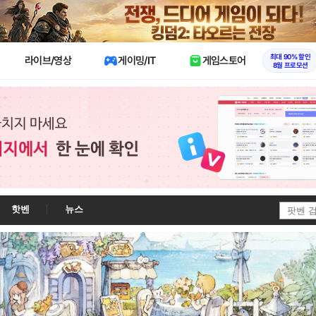
X
최대 90% 할인
라이브/영상
게이밍/IT
게임스토어
8월 프로모션
핫벤
뉴스