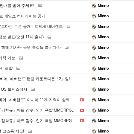
안내를 받아 주세요!
Minno
도쿄 게임쇼 하이라이트 공개!
Minno
트다운 쿠폰 공개 - 트오세 네버랜드
Minno
보 발표(오전 11시 출시)
Minno
함께 기사단 응원 특집을 봅시다!✨
Minno
제작 가능
Minno
: 로얄
Minno
이비어: 네버랜드]런칭 카운트다운「2」일!
Minno
TOS 볼텍스에서
Minno
랜드" 아시아 11개 지역이 함께 하는 이세계로의 타임슬립 플랜!"
Minno
발 MMORPG '트리 오브 세이비어: 네버랜드', 알딸딸한 분위기 속에서 털어놓는 비하인드 스토리! [하편]
Minno
발 MMORPG '트리 오브 세이비어: 네버랜드', 알딸딸한 분위기 속에서 공개되는 아트 콘셉트! [상편]
Minno
 코스튬 지급!
Minno