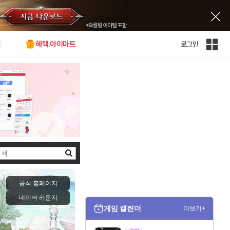
혜택.아이마트
로그인
인
벤
전
체
사
이
트
맵
검
색
공식 홈페이지
네이버 라운지
게임 캘린더
더보기+