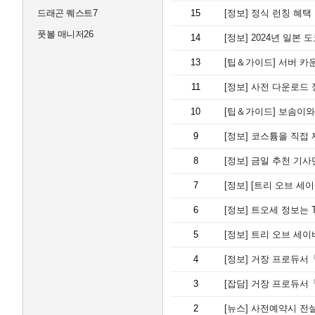
드래곤 퀘스트7
15
[정보]
정식 런칭 혜택 
풋볼 매니저26
14
[정보]
2024년 일본 
13
[팁＆가이드]
서버 카운
11
[정보]
사전 다운로드 정
10
[팁＆가이드]
보솜이와 
9
[정보]
코스튬을 직접 
8
[정보]
금일 추천 기사단
7
[정보]
[트리 오브 세
6
[정보]
트오세 정보는 
5
[정보]
트리 오브 세이비어: 네버
4
[정보]
거장 프로듀서「김학규」아트 감수, 인기 폭
3
[잡담]
거장 프로듀서「김학규」아트 감수, 인기 폭
2
[뉴스]
사전예약시 전설