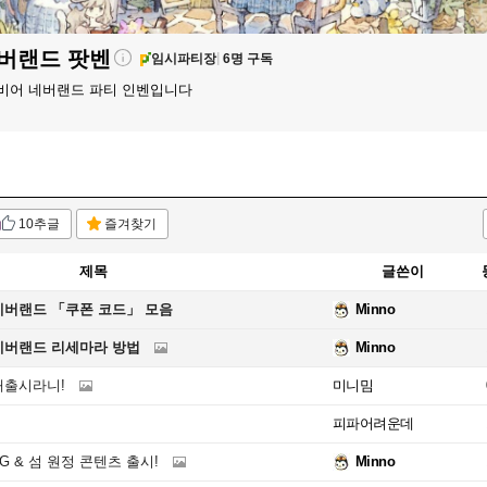
네버랜드
팟벤
임시파티장
6명 구독
비어 네버랜드 파티 인벤입니다
10추글
즐겨찾기
제목
글쓴이
네버랜드 「쿠폰 코드」 모음
Minno
네버랜드 리세마라 방법
Minno
재출시라니!
미니밈
피파어려운데
G & 섬 원정 콘텐츠 출시!
Minno