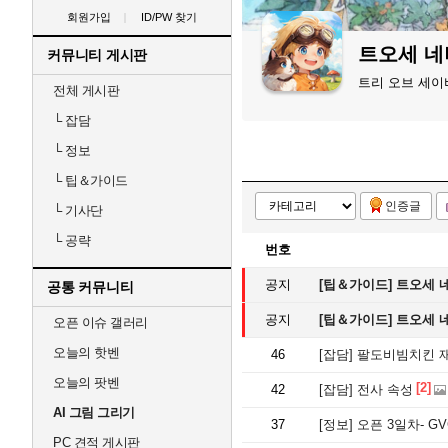
회원가입
ID/PW 찾기
트오세 
커뮤니티 게시판
트리 오브 세이
전체 게시판
└
잡담
└
정보
└
팁＆가이드
인증글
└
기사단
└
공략
번호
공지
[팁＆가이드]
트오세 
공통 커뮤니티
공지
[팁＆가이드]
트오세 
오픈 이슈 갤러리
오늘의 핫벤
46
[잡담]
팔도비빔치킨 
오늘의 팟벤
[2]
42
[잡담]
전사 속성
AI 그림 그리기
37
[정보]
오픈 3일차- GV
PC 견적 게시판