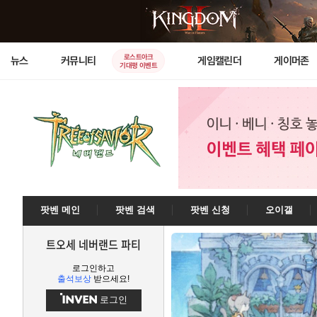
로스트아크
뉴스
커뮤니티
게임캘린더
게이머존
기대평 이벤트
팟벤 메인
팟벤 검색
팟벤 신청
오이갤
트오세 네버랜드 파티
로그인하고
출석보상
받으세요!
로그인