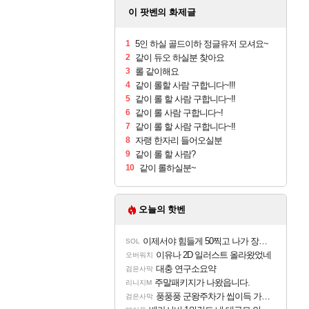
이 팟벤의 화제글
1
5인 하실 골드이하 정글유저 모셔요~
2
같이 듀오 하실분 찾아요
3
롤 같이해요
4
같이 롤할 사람 구합니다~!!!
5
같이 롤 할 사람 구합니다~!!
6
같이 롤 사람 구합니다~!
7
같이 롤 할 사람 구합니다~!!
8
자랭 한자리 들어오실분
9
같이 롤 할 사람?
10
같이 롤하실분~
오늘의 핫벤
이제서야 힘들게 50찍고 나가 장궁 받았는데...
SOL
이유나 2D 일러스트 올라왔었네
오버워치
대충 연구소요약
검은사막
주말패키지가 나왔읍니다.
리니지M
풍풍풍 군왕주차가 씹이득 가성비라고 ????
검은사막