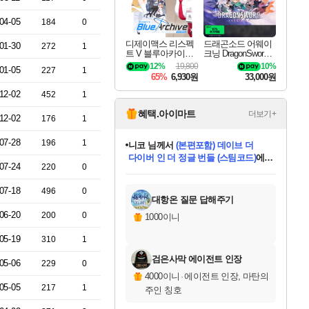
04-05
184
0
디제이맥스 리스펙
드래곤소드 어웨이
01-30
272
1
트 V 블루아카이브
크닝 DragonSword A
팩 DJMAX RESPE
wakening
12%
19,800
10%
01-05
227
1
CT V Blue Archive P
65%
6,930원
33,000원
ack DLC
12-02
452
1
혜택.아이마트
더보기+
12-02
176
1
07-28
196
1
니코
님께서
(본편포함) 데이브 더
다이버 인 더 정글 번들 (스팀코드)
에
07-24
220
0
미스골든위크
별땡
당첨되셨습니다.
한건했습니다
프로틴스101
별빛희망
미오몬도
아기쿠키
eksxo
칠부
설레임v
어느덧
동작그만
영웅97
우는무
유리별
나무아래쉼터
달빛아이
밍끼
해무
님께서
님께서
님께서
님께서
님께서
님께서
님께서
님께서
님께서
님께서
님께서
님께서
님께서
님께서
님께서
엘든 링 밤의 통치자
님께서
네이버페이 1만원
로블록스 기프트카드
엘든 링 밤의 통치자
님께서
님께서
님께서
디스코 엘리시움 최종판
엘든 링 밤의 통치자
네이버페이 1만원
로블록스 기프트카드
인투 더 브리치
로블록스 기프트카드
로블록스 기프트카드
엘든 링 밤의 통치자
(본편포함) 데이브 더
(본편포함) 데이브 더
드래곤 퀘스트 XI S
네이버페이 1만원
몬스터 헌터 월드
마피아
로블록스
아이스본 마스터 에디션 (스팀코드)
디럭스 에디션 (스팀코드)
데피니티브 에디션 (스팀코드)
교환권
1만원권
디럭스 에디션 (스팀코드)
다이버 인 더 정글 번들 (스팀코드)
(스팀코드)
교환권
1만원권
디럭스 에디션 (스팀코드)
다이버 인 더 정글 번들 (스팀코드)
(스팀코드)
교환권
1만원권
기프트카드 1만 5천원권
지나간 시간을 찾아서 데피니티브
2만원권
디럭스 에디션 (스팀코드)
에 당첨되셨습니다.
에 당첨되셨습니다.
에 당첨되셨습니다.
에 당첨되셨습니다.
에 당첨되셨습니다.
에 당첨되셨습니다.
를 교환.
에 당첨되셨습니다.
에 당첨되셨습니다.
를 교환.
에
에
에
에
에
에
에
를
07-18
496
0
교환.
당첨되셨습니다.
당첨되셨습니다.
당첨되셨습니다.
당첨되셨습니다.
당첨되셨습니다.
당첨되셨습니다.
에디션 (스팀코드)
당첨되셨습니다.
를 교환.
대항온 질문 답해주기
06-20
200
0
1000이니
05-19
310
1
검은사막 에이전트 인장
05-06
229
0
4000이니
·
에이전트 인장, 마탄의
05-05
217
1
주인 칭호