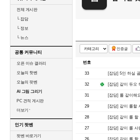
전체 게시판
└
잡담
└
정보
└
뉴스
인증글
공통 커뮤니티
번호
오픈 이슈 갤러리
오늘의 핫벤
33
[잡담]
5인 하실 
오늘의 팟벤
32
[잡담]
같이 듀오 
AI 그림 그리기
31
[잡담]
롤 같이해
PC 견적 게시판
29
[잡담]
같이 롤할 사
더보기
28
[잡담]
같이 롤 할 
인기 팟벤
27
[잡담]
같이 롤 사
팟벤 바로가기
26
[잡담]
같이 롤 할 