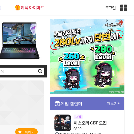
혜택.아이마트
로그인
인
벤
전
체
사
이
트
맵
검
색
게임 캘린더
더보기+
모집
아스오라 CBT 모집
08.19
구독하기