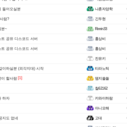
리 들어오실분
나혼자양학
 사람?
긴두현
실분~
Rinrin33
트 공유 디스코드 서버
홍상비
트 공유 디스코드 서버
홍상비
진유키
같이하실분 (외각지대) 시작
티라노틱
[1]
같이 할사람
뎀지쏠쏠
칠62162
 하자
카와이하람
아니모해
공지도 없네
고대