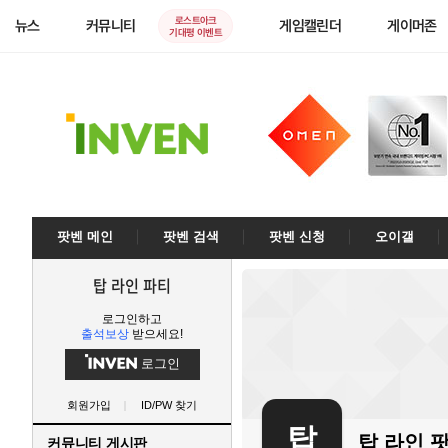
로스트아크
뉴스
커뮤니티
게임캘린더
게이머존
기대평 이벤트
팟벤 메인
팟벤 검색
팟벤 신청
오이갤
탑 라인 파티
로그인하고
출석보상
받으세요!
로그인
회원가입
ID/PW 찾기
탑
탑 라인
커뮤니티 게시판