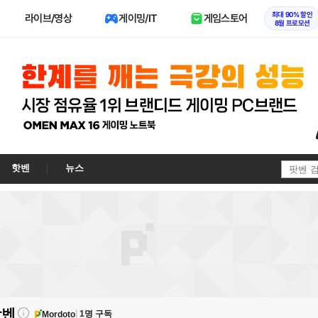
최대 90% 할인
라이브/영상
게이밍/IT
게임스토어
8월 프로모션
핫벤
뉴스
팟벤
1명 구독
Mordoto