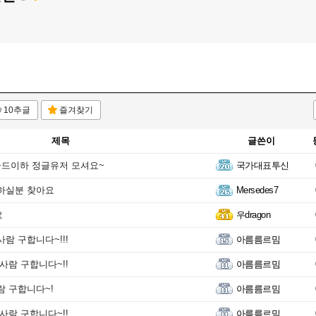
10추글
즐겨찾기
제목
글쓴이
골드이하 정글유저 모셔요~
국가대표투신
하실분 찾아요
Mersedes7
요
우dragon
람 구합니다~!!!
아름름르밈
사람 구합니다~!!
아름름르밈
람 구합니다~!
아름름르밈
사람 구합니다~!!
아름름르밈