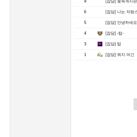
9
[잡담]
좆목게시판
6
[잡담]
나는 자랑
5
[잡담]
안녕하세요
4
[잡담]
-탑-
3
[잡담]
탑
1
[잡담]
뭐지 여긴