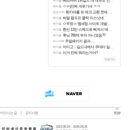
베라서버 1위길드 내 대규모 인원이탈종용 추정사건
메이플
ㅇㅂ)진짜 개웃기네 ㅋㅋ
메이플
환카라를 유 에크 교환 쪼매 서운함..
검은사막
씨발 컬프프 클릭 미스낫네
메이플
☆무료☆ 템세팅 사이트 개발자입니다
메이플
환산 13만 스펙으로 삐져서 매주 수로 10만점 치고있으면 ㅋㅋ
메이플
후닝 780억 부자 아니였음??
메이플
주말패키지 결과.....
리니지M
아이고... 길드내에서 쿠데타 일어났네
메이플
이거 진짜 뭐라는거야?
메이플
더보기+
아오시는 길
공지사항
2023.08.26 ~ 2026.08.25