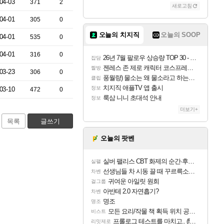
04-03
371
2
새로고침
04-01
305
0
오늘의 치지직
오늘의 SOOP
04-01
535
0
04-01
316
0
26년 7월 팔로우 상승량 TOP 30 - 월간 치지직
잡담
젠레스 존 제로 캐릭터 코스프레한 꽁주
짤방
03-23
306
0
풍월량) 물소는 왜 물소라고 하는거야? 아! 그만 ㅋㅋ
클립
치지직 애플TV 앱 출시
정보
03-10
472
0
룩삼 니니 초대석 안내
정보
더보기+
목록
글쓰기
오늘의 팟벤
실버 팰리스 CBT 화제의 순간·후기 모음
실팰
선생님들 차 시동 끌 때 꾸르륵소리나는데
차벤
귀여운 아일릿 원희
걸그룹
아반테 2.0 자연흡기?
차벤
명조
명조
모든 요리/작물 책 획득 위치 공략 (36개) - 미식가 도전과제
비스트
프롤로그 테스트를 마치고.. (feat. 리아)
리밋제로