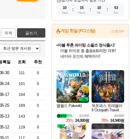
참가자 모집까지 남은 기간
10
15
10
52
Days
Hours
Min
Sec
게임 핫딜 (PC/스팀)
스토어+
목록
글쓰기
마블 투혼 파이팅 소울즈 정식출시!
마블 히어로 총 출동&화려한 격투!
네이버 포인트 혜택까지!
등록일
조회
추천
인벤게임즈 8월 특별 할인!
드래곤소드: 어웨이크닝 입점!
문명 7 특별 할인!
귀무자: 검의 길 예약 판매 중!
비스트 오브 리인카네이션 정식 출시!
커세어 코브 출시 기념 할인!
더 렐릭 퍼스트 가디언 정식 출시
베데스다 40주년 기념 할인 중!
캡콤 프렌차이즈 할인 진행 중!
캡콤 일부 상품 상시 할인
스타워즈 은하계 레이서
로블록스 기프트 카드 공식 입점
인기 퍼블리셔 모음!
스팀으로 만나는 드래곤소드!
조선&고려 DLC 출시 예정
10% 할인과
게임프릭 신작 IP
해적'섬'을 발전시키자!
설화x하드코어 액션!
베데스다의 명작들을
몬헌, 바하 등 인기 IP를
몬헌 와일즈 & 드래곤즈 도그마2
인벤게임즈에서 10% 추가 적립
Robux를 가장 안전하고
06-30
111
0
최대 90% 할인가를 만나보세요!
네이버혜택과 함께 만나보세요!
50%할인&추가 적립까지!
이니&베니 혜택까지!
네이버 혜택가와 함께 예약하세요!
할인&네이버혜택으로 만나보세요!
네이버페이 혜택과 만나보세요!
40주년 프로모션으로 만나보세요!
할인가에 만나보세요!
일부 에디션 상시 할인!
혜택으로 예약 판매 중
편안하게 충전하세요
06-24
101
0
06-17
104
0
05-25
팰월드 Palworld
옥토패스 트래블러
169
0
II Octopath Traveler I
I
5%
32,000
49,800
05-13
143
0
25%
24,000원
70%
14,940원
05-12
129
0
05-11
117
0