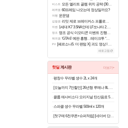
모든 엘리트 골렘 위치 공략 (30개) - 방랑 결투가
비스트
60프레임 나오는데 정상일까요?
레퀴엠
운문댐
여행
리밋 제로 브레이커스 프롤로그 테스트 후기 영상 업로드
섭컬겜
1세대 K7 3.5NA인데 LF쏘나타 2.0NA 기변하면 유류비 절약이 얼마나 될까요..?
차벤
명조 공식 이모티콘 이벤트 진행해봤습니다! 참여부터 추첨까지????
명조
‘GTA 6’ 예판 흥행…테이크투 “내부 예상 크게 넘어”
해외겜
[페르소나5: 더 팬텀 X] 괴도 영상 l 타카마키 안·댄싱 스타
PV
새로고침
핫딜
게시판
더보기+
평창수 무라벨 생수 2L x 24개
[오늘까지 7만할인] 26년형 루메나 8L 오브제 제습기 DRY TOWER
클룹 애사비소다 오리지널 탄산음료 500ml x 12개
스파클 생수 무라벨 500ml x 120개
[첫구매 6천쿠폰+슈퍼적립] [네이버 단독] 셀렉스 프로핏 버라이어티팩(총 8입)