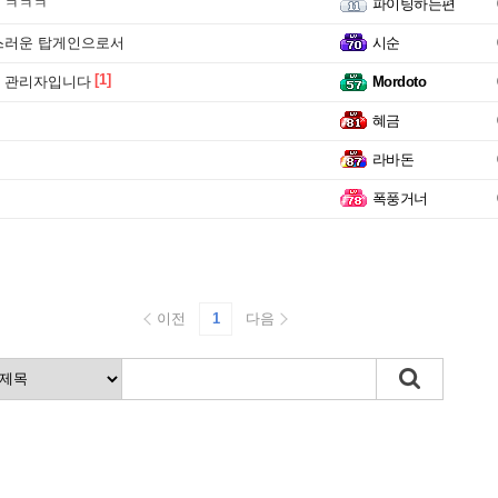
 ㅋㅋㅋ
파이팅하는편
스러운 탑게인으로서
시순
[1]
 관리자입니다
Mordoto
혜금
라바돈
폭풍거너
이전
1
다음