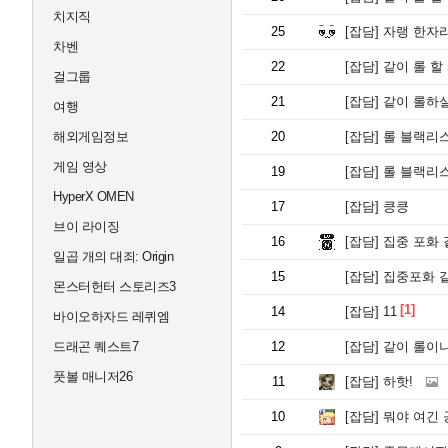
치지직
25
[잡담]
자랭 한자
차벤
22
[잡담]
같이 롤 할
걸그룹
21
[잡담]
같이 롤하
여행
해외게임정보
20
[잡담]
롤 블랙리스
게임 영상
19
[잡담]
롤 블랙리스
HyperX OMEN
17
[잡담]
킁킁
브이 라이징
16
[잡담]
집중 포화 
일곱 개의 대죄: Origin
15
[잡담]
집중포화 
몬스터헌터 스토리즈3
[1]
14
[잡담]
11
바이오하자드 레퀴엠
드래곤 퀘스트7
12
[잡담]
같이 롤이나
풋볼 매니저26
11
[잡담]
하핫!
10
[잡담]
뭐야 여긴 