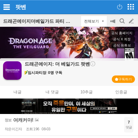
팟벤
드래곤에이지더베일가드 파티 인벤
전체보기
공
검
글
지
색
공식 홈페이지
on/off
쓰
공식 X 계정
공식 유튜브
기
드래곤에이지: 더 베일가드
팟벤
임시파티장
0명 구독
구독하기
내글
내 댓글
10추글
인증글
여캐커마!
정보
7
댓글
작은이긴자
조회 196
08-03