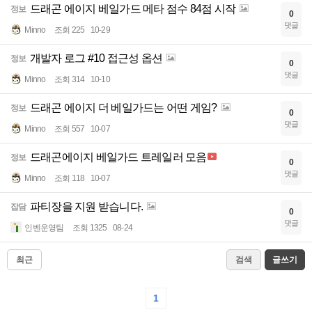
드래곤 에이지 베일가드 메타 점수 84점 시작
정보
0
댓글
Minno
조회 225
10-29
개발자 로그 #10 접근성 옵션
정보
0
댓글
Minno
조회 314
10-10
드래곤 에이지 더 베일가드는 어떤 게임?
정보
0
댓글
Minno
조회 557
10-07
드래곤에이지 베일가드 트레일러 모음
정보
0
댓글
Minno
조회 118
10-07
파티장을 지원 받습니다.
잡담
0
댓글
인벤운영팀
조회 1325
08-24
최근
검색
글쓰기
1