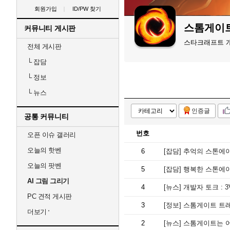
회원가입
ID/PW 찾기
스톰게이
커뮤니티 게시판
스타크래프트 개
전체 게시판
└
잡담
└
정보
└
뉴스
인증글
공통 커뮤니티
번호
오픈 이슈 갤러리
오늘의 핫벤
6
[잡담]
추억의 스톤에이
오늘의 팟벤
5
[잡담]
행복한 스톤에이
AI 그림 그리기
4
[뉴스]
개발자 토크 : 
PC 견적 게시판
3
[정보]
스톰게이트 트
더보기
2
[뉴스]
스톰게이트는 어