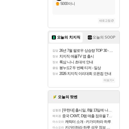
5000이니
새로고침
오늘의 치지직
오늘의 SOOP
26년 7월 팔로우 상승량 TOP 30 - 월간 치지직
잡담
치지직 애플TV 앱 출시
정보
룩삼 니니 초대석 안내
정보
봉누도2 두 번째 티저 - 일상
클립
2026 치지직 이리대회 오픈컵 안내
정보
더보기+
오늘의 팟벤
[무한대] 출시일, 8월 13일에 나오나
섭컬겜
중국 CXMT, D램 매출 점유율 7%…글로벌 4위로 부상
해외겜
캐릭터 소개 - 카가미하라 하루
아스오라
카가미하라 하루 성우 정보 및 주요 필모
아스오라