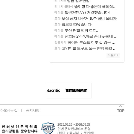
방금 일어난일
리니지M
똘끼형 다 좋은데 해외작업장 도와주는 짓은 좀 아니지않냐?
리니지 클래식
챌린저#77777 저격했습니다!
메이플
보상 공지 나온거 10추 하니 올리자
로아
크로체 따왔습니다
로아
부산 헌혈 먹튀 ㄷㄷ..
메이플
신호등 2인 40%글 존나 긁히네 씨발
메이플
하이퍼 부스트 이후 길 잃은 뉴비분들!
검은사막
고양이를 도구로 쓰는 인방 하꼬 스트리머 박제합니다.
로아
더보기+
아오시는 길
공지사항
2023.08.26 ~ 2026.08.25
인벤 온라인서비스 운영
(웹진, 커뮤니티, 마켓인벤)