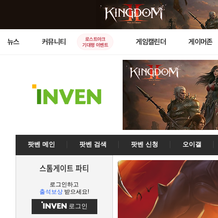
로스트아크
뉴스
커뮤니티
게임캘린더
게이머존
기대평 이벤트
팟벤 메인
팟벤 검색
팟벤 신청
오이갤
스톰게이트 파티
로그인하고
출석보상
받으세요!
로그인