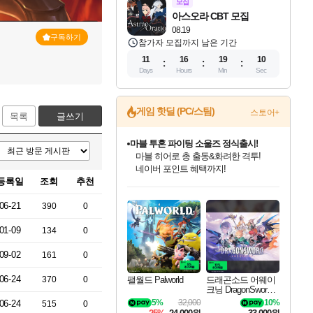
모집
아스오라 CBT 모집
08.19
구독하기
참가자 모집까지 남은 기간
11
16
19
09
Days
Hours
Min
Sec
게임 핫딜 (PC/스팀)
스토어+
목록
글쓰기
마블 투혼 파이팅 소울즈 정식출시!
마블 히어로 총 출동&화려한 격투!
네이버 포인트 혜택까지!
등록일
조회
추천
인벤게임즈 8월 특별 할인!
드래곤소드: 어웨이크닝 입점!
문명 7 특별 할인!
귀무자: 검의 길 예약 판매 중!
비스트 오브 리인카네이션 정식 출시!
커세어 코브 출시 기념 할인!
더 렐릭 퍼스트 가디언 정식 출시
베데스다 40주년 기념 할인 중!
캡콤 프렌차이즈 할인 진행 중!
캡콤 일부 상품 상시 할인
스타워즈 은하계 레이서
로블록스 기프트 카드 공식 입점
인기 퍼블리셔 모음!
스팀으로 만나는 드래곤소드!
조선&고려 DLC 출시 예정
10% 할인과
게임프릭 신작 IP
해적'섬'을 발전시키자!
설화x하드코어 액션!
베데스다의 명작들을
몬헌, 바하 등 인기 IP를
몬헌 와일즈 & 드래곤즈 도그마2
인벤게임즈에서 10% 추가 적립
Robux를 가장 안전하고
06-21
390
0
최대 90% 할인가를 만나보세요!
네이버혜택과 함께 만나보세요!
50%할인&추가 적립까지!
이니&베니 혜택까지!
네이버 혜택가와 함께 예약하세요!
할인&네이버혜택으로 만나보세요!
네이버페이 혜택과 만나보세요!
40주년 프로모션으로 만나보세요!
할인가에 만나보세요!
일부 에디션 상시 할인!
혜택으로 예약 판매 중
편안하게 충전하세요
01-09
134
0
09-02
161
0
06-24
팰월드 Palworld
드래곤소드 어웨이
370
0
크닝 DragonSword A
wakening
5%
32,000
10%
06-24
515
0