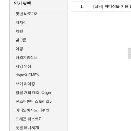
인기 팟벤
1
[잡담]
파티장을 지원 
팟벤 바로가기
치지직
차벤
걸그룹
여행
해외게임정보
게임 영상
HyperX OMEN
브이 라이징
일곱 개의 대죄: Origin
몬스터헌터 스토리즈3
바이오하자드 레퀴엠
드래곤 퀘스트7
풋볼 매니저26