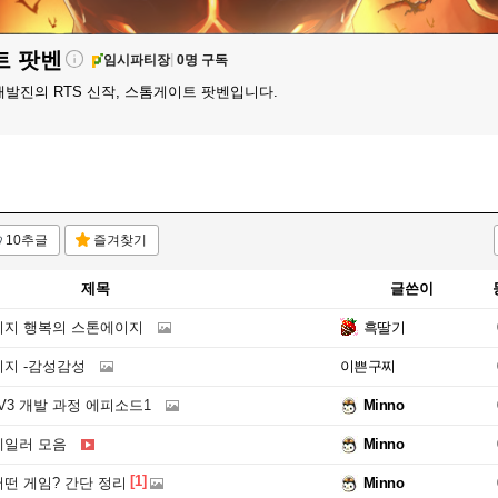
트
팟벤
임시파티장
0명 구독
발진의 RTS 신작, 스톰게이트 팟벤입니다.
10추글
즐겨찾기
제목
글쓴이
지 행복의 스톤에이지
흑딸기
지 -감성감성
이쁜구찌
3V3 개발 과정 에피소드1
Minno
레일러 모음
Minno
[1]
떤 게임? 간단 정리
Minno