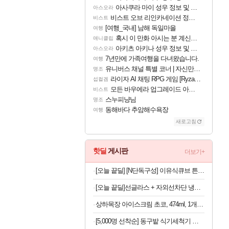
아사쿠라 마이 성우 정보 및 주요 필모
아스오라
비스트 오브 리인카네이션 정보/공략글 모음
비스트
[여행_국내] 남해 독일마을
여행
혹시 이 만화 아시는 분 계신가요
애니클립
아키츠 아키나 성우 정보 및 주요 필모
아스오라
7년만에 가족여행을 다녀왔습니다.
여행
유니버스 채널 특별 코너 | 자신만의 스타일
명조
라이자 AI 채팅 RPG 게임 [RyzaChat: AI] 공개
섭컬겜
모든 바우에라 업그레이드 아이템 획득 위치 공략 (89개)
비스트
스누피냥님
명조
동해바다 추암해수욕장
여행
새로고침
핫딜
게시판
더보기+
[오늘 끝딜] [N단독구성] 이유식큐브 튼튼이 웨이브킵 나눔용기 1700ml 3칸 4P + 290ml 4P
[오늘 끝딜]선글라스 + 자외선차단 냉감원단 스포츠 쿨 마스크 화이트 1매입
상하목장 아이스크림 초코, 474ml, 1개 + 프로즌 그릭요거트, 350ml, 3종 + 바이오 요거트 파르페, 220ml, 4개
[5,000명 선착순] 동구밭 식기세척기 세제 240g x 2개