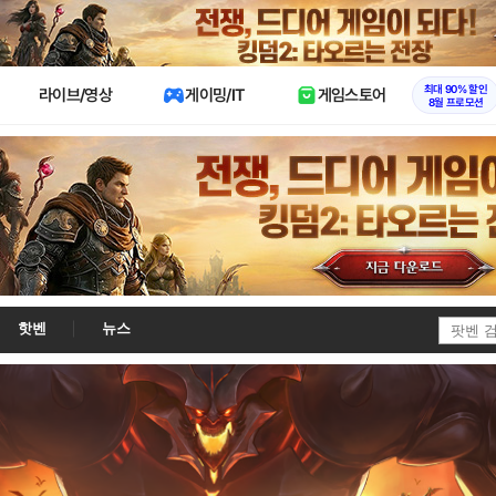
X
최대 90% 할인
라이브/영상
게이밍/IT
게임스토어
8월 프로모션
핫벤
뉴스