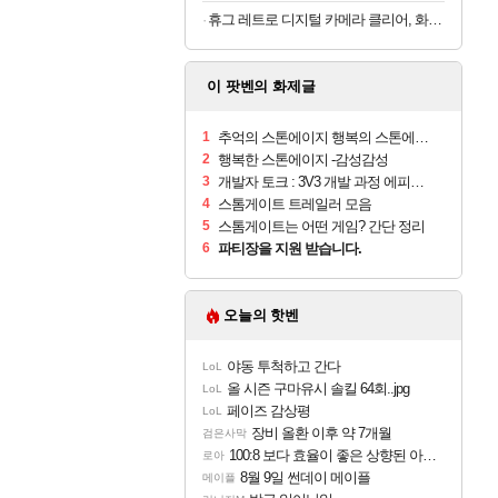
휴그 레트로 디지털 카메라 클리어, 화이트
이 팟벤의 화제글
1
추억의 스톤에이지 행복의 스톤에이지
2
행복한 스톤에이지 -감성감성
3
개발자 토크 : 3V3 개발 과정 에피소드1
4
스톰게이트 트레일러 모음
5
스톰게이트는 어떤 게임? 간단 정리
6
파티장을 지원 받습니다.
오늘의 핫벤
야동 투척하고 간다
LoL
올 시즌 구마유시 솔킬 64회..jpg
LoL
페이즈 감상평
LoL
장비 올환 이후 약 7개월
검은사막
100:8 보다 효율이 좋은 상향된 아제나 ㄷㄷ
로아
8월 9일 썬데이 메이플
메이플