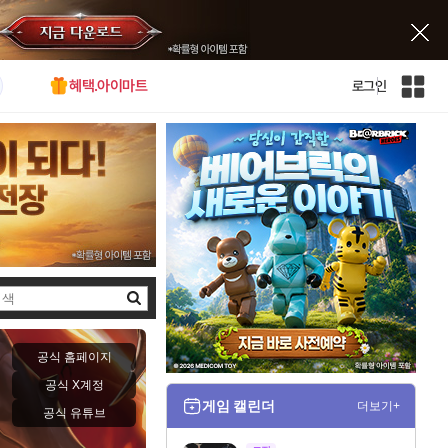
혜택.아이마트
로그인
인
벤
전
체
사
이
트
맵
검
색
공식 홈페이지
공식 X계정
게임 캘린더
더보기+
공식 유튜브