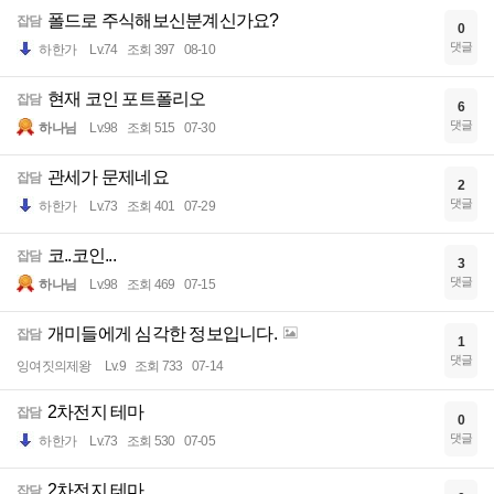
폴드로 주식해보신분계신가요?
잡담
0
댓글
하한가
Lv.74
조회 397
08-10
현재 코인 포트폴리오
잡담
6
댓글
하나님
Lv.98
조회 515
07-30
관세가 문제네요
잡담
2
댓글
하한가
Lv.73
조회 401
07-29
코..코인...
잡담
3
댓글
하나님
Lv.98
조회 469
07-15
개미들에게 심각한 정보입니다.
잡담
1
댓글
잉여짓의제왕
Lv.9
조회 733
07-14
2차전지 테마
잡담
0
댓글
하한가
Lv.73
조회 530
07-05
2차전지 테마
잡담