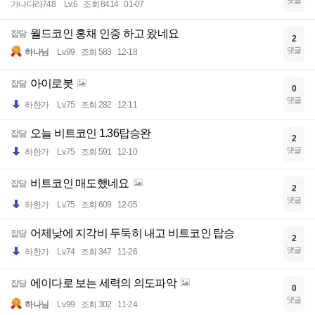
댓글
가나다라748
Lv.6
조회 8414
01-07
월드코인 홍채 인증 하고 왔네요
잡담
2
댓글
하나님
Lv.99
조회 583
12-18
아이로봇
잡담
0
댓글
하한가
Lv.75
조회 282
12-11
오늘 비트코인 1.36탑승완
잡담
2
댓글
하한가
Lv.75
조회 591
12-10
비트코인 매도했네요
잡담
2
댓글
하한가
Lv.75
조회 609
12-05
어제낮에 지각비 두둑히 내고 비트코인 탑승
잡담
2
댓글
하한가
Lv.74
조회 347
11-26
에이다로 보는 세력의 의도파악
잡담
0
댓글
하나님
Lv.99
조회 302
11-24