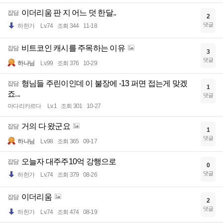
이더리움 판 지 어느 덧 한달..
잡담
2
댓글
하한가
Lv.74
조회 344
11-18
비트코인 캐시를 주목하는 이유
잡담
3
댓글
하나님
Lv.99
조회 376
10-29
형님들 주린이인데 이 불장에 -13 퍼면 접는게 맞겠
잡담
1
죠...
댓글
아다리카르다
Lv.1
조회 301
10-27
거의 다 왔군요
잡담
1
댓글
하나님
Lv.98
조회 365
09-17
오늘자 대주주10억 강행으로
잡담
0
댓글
하한가
Lv.74
조회 379
08-26
이더리움
잡담
2
댓글
하한가
Lv.74
조회 474
08-19