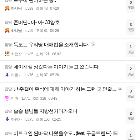
보수적 단타하는 중..
잡담
0
댓글
하나님
Lv.99
조회 48
07-20
존버단.. 아- 아- 33양호
잡담
3
댓글
하나님
Lv.99
조회 81
06-26
독도는 우리땅 매매법을 소개합니다.
잡담
1
댓글
최팀장
Lv.85
조회 121
06-02
네이처셀 상갔다는 이야기 듣고 왔습니다
잡담
2
댓글
하한가
Lv.76
조회 87
05-26
난 주갤이 주식에 대해 이야기 하는 그런 곳 인줄....
잡담
3
댓글
이마
Lv.71
조회 328
03-19
슬슬 행님들 지방선거다가오니
잡담
2
댓글
하한가
Lv.75
조회 160
02-25
비트코인 찐바닥 나왔을수도.. (feat. 구글트렌드)
잡담
1