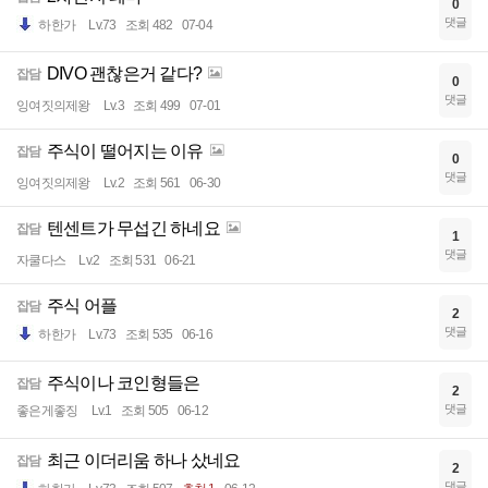
0
댓글
하한가
Lv.73
조회 482
07-04
DIVO 괜찮은거 같다?
잡담
0
댓글
잉여짓의제왕
Lv.3
조회 499
07-01
주식이 떨어지는 이유
잡담
0
댓글
잉여짓의제왕
Lv.2
조회 561
06-30
텐센트가 무섭긴 하네요
잡담
1
댓글
자쿨다스
Lv.2
조회 531
06-21
주식 어플
잡담
2
댓글
하한가
Lv.73
조회 535
06-16
주식이나 코인형들은
잡담
2
댓글
좋은게좋징
Lv.1
조회 505
06-12
최근 이더리움 하나 샀네요
잡담
2
댓글