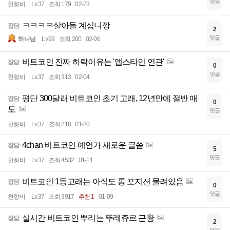
댓글
천향비
Lv.37
조회 179
02-23
ㅋㅋㅋㅋ살아들 계십니깡
잡담
2
댓글
하나님
Lv.99
조회 200
02-06
비트코인 진짜 하락이유는 '앱스타인 연관'
잡담
0
댓글
천향비
Lv.37
조회 313
02-04
평단 300달러 비트코인 초기 고래, 12년만에 절반 매
잡담
0
도
댓글
천향비
Lv.37
조회 218
01-20
4chan 비트코인 예언가 새로운 글씀
잡담
5
댓글
천향비
Lv.37
조회 4532
01-11
비트코인 1등고래는 아직도 롱 포지션 물려있음
잡담
0
댓글
천향비
Lv.37
조회 3917
추천 1
01-09
실시간 비트코인 뿌리는 뚜레쥬르 근황
잡담
2