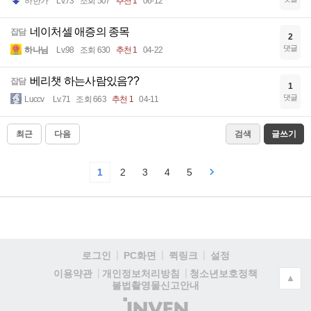
하한가
Lv.73
조회 507
추천 1
06-12
네이처셀 애증의 종목
잡담
2
댓글
하나님
Lv.98
조회 630
추천 1
04-22
베리챗 하는사람있음??
잡담
1
댓글
Luccv
Lv.71
조회 663
추천 1
04-11
최근
다음
검색
글쓰기
1
2
3
4
5
로그인
PC화면
퀵링크
설정
청소년보호정책
이용약관
개인정보처리방침
▲
불법촬영물신고안내
(주)