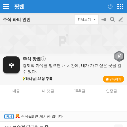
팟벤
주식 파티 인벤
전체보기
공
검
글
지
색
on/off
쓰
기
주식
팟벤
주
경제적 자유를 얻으면 내 시간에, 내가 가고 싶은 곳을 갈
수 있다.
하나님
48명 구독
구독하기
내글
내 댓글
10추글
인증글
주식&코인 게시판 입니다