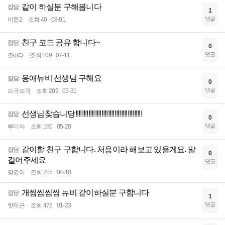
같이 하실분 구해봅니다
잡담
1
댓글
이뮨2
조회 40
08-01
친구 코드 공유 합니다~
잡담
0
댓글
조or라
조회 109
07-11
응애뉴비 선생님 구해요
잡담
0
댓글
뜨극뜨극
조회 209
05-31
선생님찾습니당!!!!!!!!!!!!!!!!!!!!!!!!!!!!!!!!!!!!!!!!!
잡담
0
댓글
뿌미야
조회 160
05-20
같이할 친구 구합니다. 처음이라 해보고 있을게요. 말
잡담
0
걸어주세요
댓글
장권이
조회 205
04-18
개씹씹씹씹 뉴비 같이하실분 구합니다
잡담
1
댓글
핫제근
조회 472
01-23