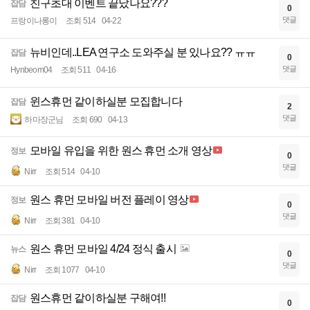
친구초대 이벤트 끝났나요???
잡담
0
댓글
프랑이나롱이
조회 514
04-22
뉴비인데..LEA 연구소 도와주실 분 있나요?? ㅠㅠ
잡담
0
댓글
Hynbeom04
조회 511
04-16
윈스휴먼 같이하실분 모집합니다
잡담
2
댓글
하마장군님
조회 690
04-13
모바일 유입을 위한 원스 휴먼 소개 영상
정보
0
댓글
Nirr
조회 514
04-10
원스 휴먼 모바일 버전 플레이 영상
정보
0
댓글
Nirr
조회 381
04-10
원스 휴먼 모바일 4/24 정식 출시
뉴스
0
댓글
Nirr
조회 1077
04-10
원스휴먼 같이하실분 구해여!!
잡담
0