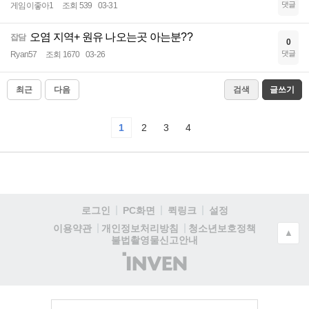
댓글
게임이좋아1
조회 539
03-31
오염 지역+ 원유 나오는곳 아는분??
잡담
0
댓글
Ryan57
조회 1670
03-26
최근
다음
검색
글쓰기
1
2
3
4
로그인
PC화면
퀵링크
설정
청소년보호정책
이용약관
개인정보처리방침
▲
불법촬영물신고안내
(주)
인
벤