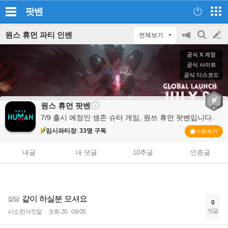
팟벤
원스 휴먼 파티 인벤
전체보기
공
검
글
지
색
공식 X 계정
on/off
쓰
공식 사이트
공식 디스코드
기
원스 휴먼
팟벤
7/9 출시 예정인 생존 슈터 게임, 원쓰 휴먼 팟벤입니다.
임시파티장
33명 구독
구독하기
내글
내 댓글
10추글
인증글
같이 하실분 모셔요
잡담
0
댓글
사소한거짓말
조회 20
08-05