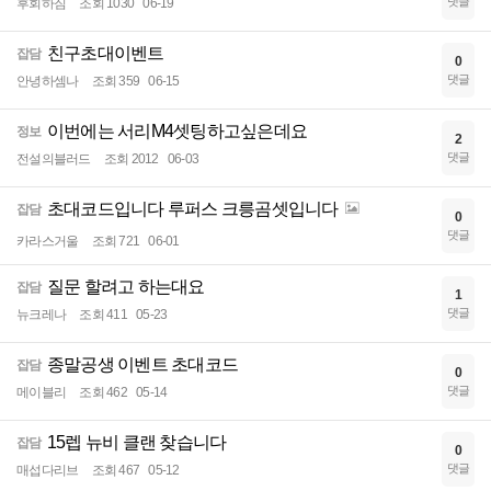
댓글
후회하짐
조회 1030
06-19
친구초대이벤트
잡담
0
댓글
안녕하셈나
조회 359
06-15
이번에는 서리M4셋팅하고싶은데요
정보
2
댓글
전설의블러드
조회 2012
06-03
초대코드입니다 루퍼스 크릉곰셋입니다
잡담
0
댓글
카라스거울
조회 721
06-01
질문 할려고 하는대요
잡담
1
댓글
뉴크레나
조회 411
05-23
종말공생 이벤트 초대코드
잡담
0
댓글
메이블리
조회 462
05-14
15렙 뉴비 클랜 찾습니다
잡담
0
댓글
매섭다리브
조회 467
05-12