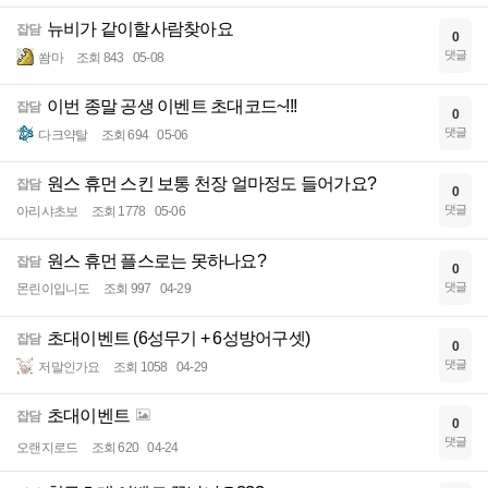
뉴비가 같이할사람찾아요
잡담
0
댓글
쐄마
조회 843
05-08
이번 종말 공생 이벤트 초대코드~!!!
잡담
0
댓글
다크약탈
조회 694
05-06
원스 휴먼 스킨 보통 천장 얼마정도 들어가요?
잡담
0
댓글
아리샤초보
조회 1778
05-06
원스 휴먼 플스로는 못하나요?
잡담
0
댓글
몬린이입니도
조회 997
04-29
초대이벤트 (6성무기 + 6성방어구셋)
잡담
0
댓글
저말인가요
조회 1058
04-29
초대이벤트
잡담
0
댓글
오랜지로드
조회 620
04-24