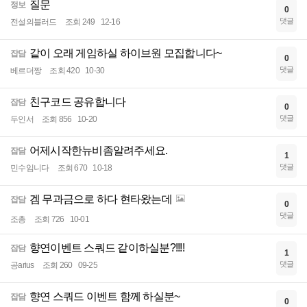
질문
정보
0
댓글
전설의블러드
조회 249
12-16
같이 오래 게임하실 하이브원 모집합니다~
잡담
0
댓글
베르더짱
조회 420
10-30
친구코드 공유합니다
잡담
0
댓글
두인서
조회 856
10-20
어제시작한뉴비좀알려주세요.
잡담
1
댓글
민수임니다
조회 670
10-18
겜 무과금으로 하다 현타왔는데
잡담
0
댓글
조총
조회 726
10-01
향연이벤트 스쿼드 같이하실분?!!!!
잡담
1
댓글
공arius
조회 260
09-25
향연 스쿼드 이벤트 함께 하실분~
잡담
0