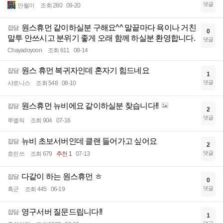
댓글
안될이
조회 280
09-20
원스휴먼 같이하실분 구해요^^ 말끝마다 욕이나 거친
잡담
0
말투 안쓰시고 분위기 좋게 오래 함께 하실분 환영합니다.
댓글
Chayadoyoon
조회 611
08-14
원스 휴먼 복귀자인데 혼자기 힘드네요
잡담
1
댓글
샤로니스
조회 548
08-10
원스휴먼 뉴비에요 같이하실분 찾습니다!!
잡담
2
댓글
루엘릭
조회 904
07-16
뉴비 초보서버인데 클랜 들어가고 싶어요
잡담
2
댓글
효린쓰
조회 679
추천 1
07-13
다같이 하는 원스휴먼 ㅎ
잡담
0
댓글
흑군
조회 445
06-19
영구서버 질문드립니다!!
잡담
1