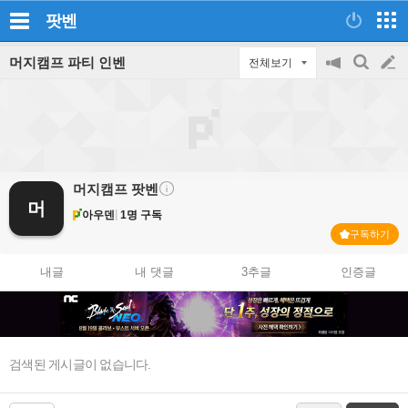
팟벤
머지캠프 파티 인벤
전체보기
공
검
글
지
색
on/off
쓰
기
머지캠프
팟벤
머
아우덴
1명 구독
구독하기
내글
내 댓글
3추글
인증글
검색된 게시글이 없습니다.