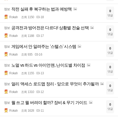
작전 실패 후 복구하는 법과 예방책
정보
0
댓글
Rokah
조회 1150
03-18
공격전과 방어전은 다르다! 상황별 전술 선택
정보
0
댓글
Rokah
조회 1188
03-17
게임에서 안 알려주는 '스텔스' 시스템
정보
0
댓글
Rokah
조회 935
03-16
노멀 vs 하드 vs 아이언맨, 난이도별 차이점
정보
0
댓글
Rokah
조회 1155
03-13
얼리 액세스 로드맵 정리 - 앞으로 무엇이 추가될까
정보
0
댓글
Rokah
조회 1310
03-12
뭘 쓰고 뭘 버려야 할까? 장비 & 무기 가이드
정보
0
댓글
Rokah
조회 1628
03-11