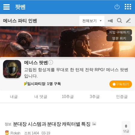
팟벤
메너스 파티 인벤
전체보기
공
검
글
지
색
게임 구매하기
on/off
쓰
영문 위키
기
메너스
팟벤
고립된 항성계를 무대로 한 턴제 전략 RPG! 메너스 팟벤
입니다.
임시파티장
1명 구독
구독하기
내글
내 댓글
10추글
3추글
인증글
분대장 시스템과 분대장 캐릭터별 특징
정보
0
댓글
Rokah
조회 1404
03-19