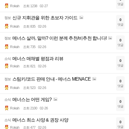
댓글
Rokah
조회 1238
02-27
신규 지휘관을 위한 초보자 가이드
정보
0
댓글
Rokah
조회 835
02-26
메너스 살까, 말까? 이런 분께 추천/비추천 합니다!
정보
0
댓글
Rokah
조회 735
02-26
메너스 매채별 평점과 리뷰
소식
0
댓글
Rokah
조회 821
02-26
스팀키/코드 판매 안내 - 메너스 MENACE
정보
0
댓글
Rokah
조회 523
02-26
메너스는 어떤 게임?
소식
0
댓글
Rokah
조회 2100
02-26
메너스 최소 사양 & 권장 사양
소식
0
댓글
Rokah
조회 477
02-26