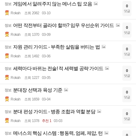
게임에서 알려주지 않는 메너스 팁 모음
정보
0
댓글
Rokah
조회 2082
03-10
어떤 작전부터 골라야 할까? 임무 우선순위 가이드
정보
0
댓글
Rokah
조회 1370
03-09
자원 관리 가이드 - 부족한 살림을 버티는 법
정보
0
댓글
Rokah
조회 1492
03-06
세력마다 바뀌는 전술! 적 세력별 공략 가이드
정보
0
댓글
Rokah
조회 1227
03-05
분대장 선택과 육성 기준
정보
0
댓글
Rokah
조회 1659
03-04
분대 편성 가이드 - 병종 조합과 역할 분담
정보
0
댓글
Rokah
조회 1378
추천 1
03-03
메너스의 핵심 시스템 : 행동력, 엄폐, 제압, 턴
정보
0