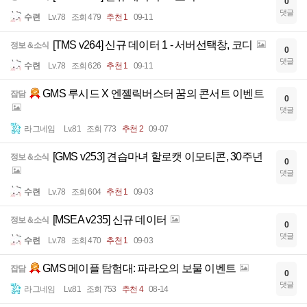
0
댓글
수련
Lv.78
조회 479
추천 1
09-11
[TMS v264] 신규 데이터 1 - 서버선택창, 코디
정보＆소식
0
댓글
수련
Lv.78
조회 626
추천 1
09-11
GMS 루시드 X 엔젤릭버스터 꿈의 콘서트 이벤트
잡담
0
댓글
라그네임
Lv.81
조회 773
추천 2
09-07
[GMS v253] 견습마녀 할로캣 이모티콘, 30주년
정보＆소식
0
댓글
수련
Lv.78
조회 604
추천 1
09-03
[MSEA v235] 신규 데이터
정보＆소식
0
댓글
수련
Lv.78
조회 470
추천 1
09-03
GMS 메이플 탐험대: 파라오의 보물 이벤트
잡담
0
댓글
라그네임
Lv.81
조회 753
추천 4
08-14