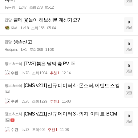
댓글
뇸뇸잉
Lv.47
조회 278
05-12
글메 윷놀이 해보신분 계신가요?
잡담
0
댓글
Kiwi
Lv.18
조회 156
05-04
생존신고
잡담
0
댓글
Redprint
Lv.1
조회 368
11-20
[TMS] 붉은 달의 숲 PV
정보＆소식
0
댓글
수련
Lv.78
조회 1904
추천 1
12-14
[CMS v211] 신규 데이터 4 - 몬스터, 이벤트 스킬
정보＆소식
0
댓글
수련
Lv.78
조회 1229
추천 1
11-08
[CMS v211] 신규 데이터 3 - 의자, 이펙트, BGM
정보＆소식
0
댓글
수련
Lv.78
조회 606
추천 1
11-08