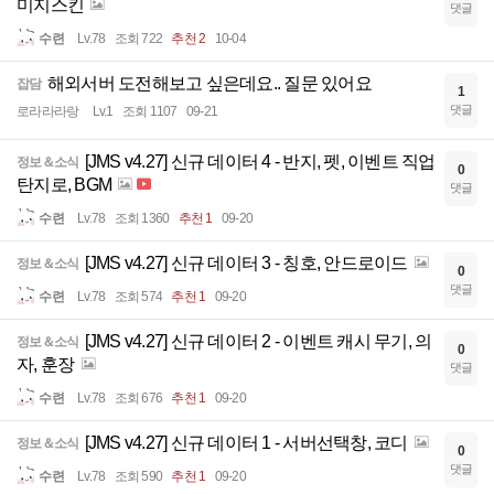
미지스킨
댓글
수련
Lv.78
조회 722
추천 2
10-04
해외서버 도전해보고 싶은데요.. 질문 있어요
잡담
1
댓글
로라라라랑
Lv.1
조회 1107
09-21
[JMS v4.27] 신규 데이터 4 - 반지, 펫, 이벤트 직업
정보＆소식
0
탄지로, BGM
댓글
수련
Lv.78
조회 1360
추천 1
09-20
[JMS v4.27] 신규 데이터 3 - 칭호, 안드로이드
정보＆소식
0
댓글
수련
Lv.78
조회 574
추천 1
09-20
[JMS v4.27] 신규 데이터 2 - 이벤트 캐시 무기, 의
정보＆소식
0
자, 훈장
댓글
수련
Lv.78
조회 676
추천 1
09-20
[JMS v4.27] 신규 데이터 1 - 서버선택창, 코디
정보＆소식
0
댓글
수련
Lv.78
조회 590
추천 1
09-20