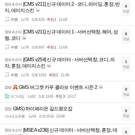
[CMS v211] 신규 데이터 2 - 코디, 라이딩, 훈장, 반
정보＆소식
0
지, 데미지스킨
댓글
수련
Lv.78
조회 633
추천 1
11-08
[CMS v211] 신규 데이터 1 - 서버선택창, 헤어, 성
정보＆소식
0
형, 코디
댓글
수련
Lv.78
조회 697
추천 1
11-08
[GMS v254] 신규 데이터 - 서버선택창, 코디, 의
정보＆소식
1
자, 훈장, 데미지스킨
댓글
수련
Lv.78
조회 1014
추천 1
11-08
GMS 버그캣 카푸 콜라보 이벤트 시즌 2
잡담
0
댓글
라그네임
Lv.82
조회 1149
추천 3
10-17
GMS) 하이페리온 길드원모집
잡담
0
댓글
너내도도독룡
Lv.54
조회 1016
10-08
[MSEA v236] 신규 데이터 - 서버선택창, 훈장, 데
정보＆소식
0