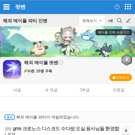
팟벤
해외 메이플 파티 인벤
전체보기
공
검
글
지
색
메이플 인벤 바로가기
on/off
쓰
기
해외 메이플
팟벤
수련
15명 구독
구독하기
내글
내 댓글
3추글
인증글
해외 메이플 파티가 개설되었습니다.
gms 크로노스 디스코드 수다방 오실 용사님들 환영합
잡담
0
니다!