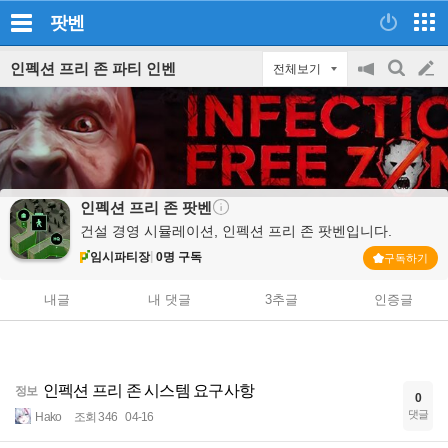
팟벤
인펙션 프리 존 파티 인벤
전체보기
공
검
글
지
색
on/off
쓰
기
인펙션 프리 존
팟벤
건설 경영 시뮬레이션, 인펙션 프리 존 팟벤입니다.
임시파티장
0명 구독
구독하기
내글
내 댓글
3추글
인증글
인펙션 프리 존 시스템 요구사항
정보
0
댓글
Hako
조회 346
04-16