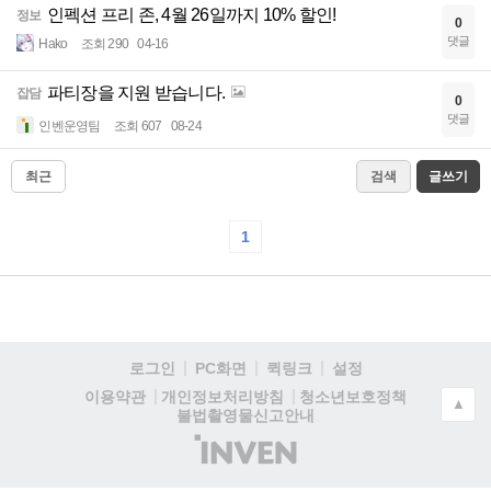
인펙션 프리 존, 4월 26일까지 10% 할인!
정보
0
댓글
Hako
조회 290
04-16
파티장을 지원 받습니다.
잡담
0
댓글
인벤운영팀
조회 607
08-24
최근
검색
글쓰기
1
로그인
PC화면
퀵링크
설정
청소년보호정책
이용약관
개인정보처리방침
▲
불법촬영물신고안내
(주)
인
벤