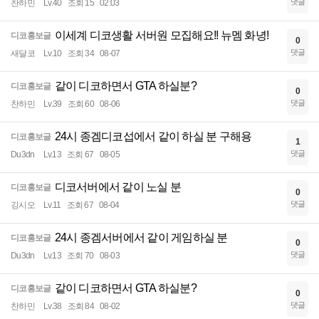
댓글
찬하민
Lv.40
조회 15
02:03
이세계 디코생활 서버원 모집해요!! 뉴멤 화녕!
디코홍보글
0
댓글
새달코
Lv.10
조회 34
08-07
같이 디코하면서 GTA 하실분?
디코홍보글
0
댓글
찬하민
Lv.39
조회 60
08-06
24시 종겜디코섭에서 같이 하실 분 구해용
디코홍보글
1
댓글
Du3dn
Lv.13
조회 67
08-05
디코서버에서 같이 노실 분
디코홍보글
0
댓글
깅시오
Lv.11
조회 67
08-04
24시 종겜서버에서 같이 게임하실 분
디코홍보글
0
댓글
Du3dn
Lv.13
조회 70
08-03
같이 디코하면서 GTA 하실분?
디코홍보글
0
댓글
찬하민
Lv.38
조회 84
08-02