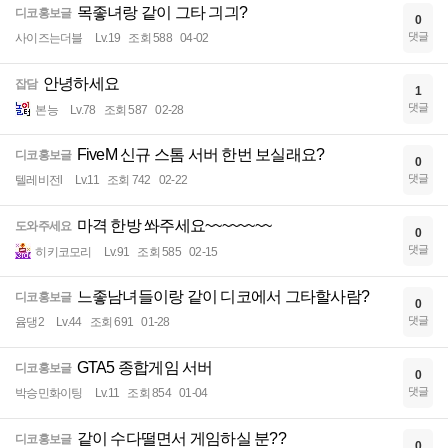
목좋녀랑 같이 그타 긔긔?
디코홍보글
0
댓글
사이즈는더블
Lv.19
조회 588
04-02
안녕하세요
잡담
1
댓글
본능
Lv.78
조회 587
02-28
FiveM 신규 스톰 서버 한번 보실래요?
디코홍보글
0
댓글
텔레비전l
Lv.11
조회 742
02-22
마격 한방 쏴주세요~~~~~~~~
도와주세요
0
댓글
히키코모리
Lv.91
조회 585
02-15
느좋남녀들이랑 같이 디코에서 그타할사람?
디코홍보글
0
댓글
윰댕2
Lv.44
조회 691
01-28
GTA5 종합게임 서버
디코홍보글
0
댓글
박승민화이팅
Lv.11
조회 854
01-04
같이 수다떨면서 게임하실 분??
디코홍보글
0