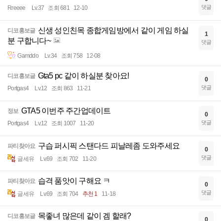
댓글
Rreeee
Lv.37
조회 681
12-10
신생 성인친목 종합게임방에서 같이 게임 하실
디코홍보글
1
분 구합니다~
댓글
Gamddo
Lv.34
조회 758
12-08
Gta5 pc 같이 하실분 찾아요!
디코홍보글
0
댓글
Portgas4
Lv.12
조회 863
11-21
GTA5 이번주 주간업데이트
정보
0
댓글
Portgas4
Lv.12
조회 1007
11-20
구습 퍼시픽 스탠다드 피날레좀 도와주세요
파티찾아요
0
댓글
글세유
Lv.69
조회 702
11-20
습격 품앗이 구해요 ㅋ
파티찾아요
0
댓글
글세유
Lv.69
조회 704
추천 1
11-18
목좋녀 많은데 같이 겜 할래?
디코홍보글
0