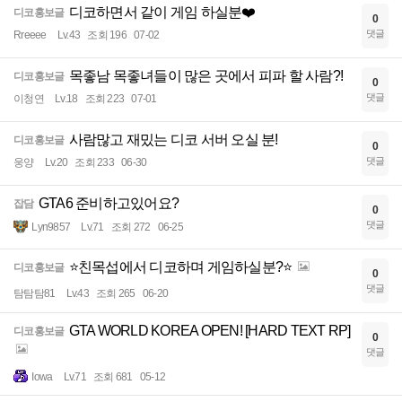
디코하면서 같이 게임 하실분❤️
디코홍보글
0
댓글
Rreeee
Lv.43
조회 196
07-02
목좋남 목좋녀들이 많은 곳에서 피파 할 사람?!
디코홍보글
0
댓글
이청연
Lv.18
조회 223
07-01
사람많고 재밌는 디코 서버 오실 분!
디코홍보글
0
댓글
웅양
Lv.20
조회 233
06-30
GTA6 준비하고있어요?
잡담
0
댓글
Lyn9857
Lv.71
조회 272
06-25
⭐️친목섭에서 디코하며 게임하실분?⭐️
디코홍보글
0
댓글
탐탐탐81
Lv.43
조회 265
06-20
GTA WORLD KOREA OPEN! [HARD TEXT RP]
디코홍보글
0
댓글
Iowa
Lv.71
조회 681
05-12