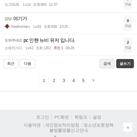
댓글
도그0126
Lv.14
조회 800
11-07
여기가
잡담
0
댓글
Sesshomaru
Lv.83
조회 850
10-25
pc 인핸 뉴비 유저 입니다.
도와주세요
2
댓글
소매치기다
Lv.42
조회 1202
추천 1
08-29
최근
다음
검색
글쓰기
1
2
3
4
5
로그인
PC화면
퀵링크
설정
청소년보호정책
이용약관
개인정보처리방침
▲
불법촬영물신고안내