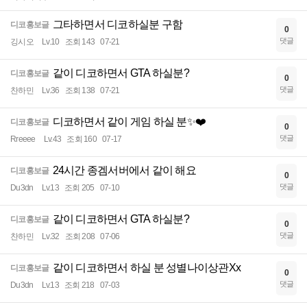
그타하면서 디코하실분 구함
디코홍보글
0
댓글
깅시오
Lv.10
조회 143
07-21
같이 디코하면서 GTA 하실분?
디코홍보글
0
댓글
찬하민
Lv.36
조회 138
07-21
디코하면서 같이 게임 하실 분✨️❤️
디코홍보글
0
댓글
Rreeee
Lv.43
조회 160
07-17
24시간 종겜서버에서 같이 해요
디코홍보글
0
댓글
Du3dn
Lv.13
조회 205
07-10
같이 디코하면서 GTA 하실분?
디코홍보글
0
댓글
찬하민
Lv.32
조회 208
07-06
같이 디코하면서 하실 분 성별나이상관Xx
디코홍보글
0
댓글
Du3dn
Lv.13
조회 218
07-03