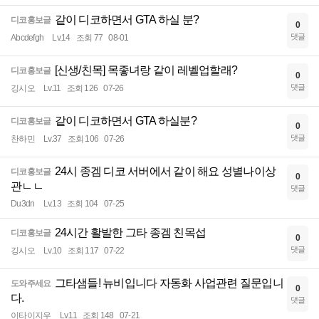
같이 디코하면서 GTA 하실 분?
디코홍보글
0
댓글
Abcdefgh
Lv.14
조회 77
08-01
[신생/친목] 목좋녀랑 같이 레벨업할래?
디코홍보글
0
댓글
깅시오
Lv.11
조회 126
07-26
같이 디코하면서 GTA 하실분?
디코홍보글
0
댓글
찬하민
Lv.37
조회 106
07-26
24시 종겜 디코 서버에서 같이 해요 성별나이상
디코홍보글
0
관ㄴㄴ
댓글
Du3dn
Lv.13
조회 104
07-25
24시간 활발한 그타 종겜 친목섭
디코홍보글
0
댓글
깅시오
Lv.10
조회 117
07-22
그타샘들! 뉴비입니다 자동화 사업관련 질문입니
도와주세요
0
다.
댓글
이타이지우
Lv.11
조회 148
07-21