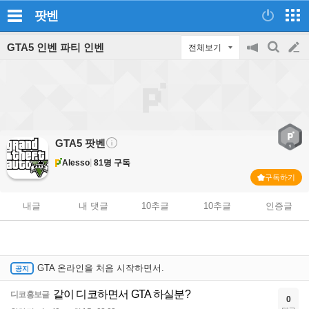
팟벤
GTA5 인벤 파티 인벤
전체보기
공
검
글
지
색
on/off
쓰
기
GTA5
팟벤
Alesso
81명 구독
구독하기
내글
내 댓글
10추글
10추글
인증글
GTA 온라인을 처음 시작하면서.
같이 디코하면서 GTA 하실분?
디코홍보글
0