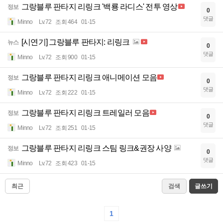
그랑블루 판타지 리링크 '백룡 라디스' 전투 영상
정보
0
댓글
Minno
Lv.72
조회 464
01-15
[시연기] 그랑블루 판타지: 리링크
뉴스
0
댓글
Minno
Lv.72
조회 900
01-15
그랑블루 판타지 리링크 애니메이션 모음
정보
0
댓글
Minno
Lv.72
조회 222
01-15
그랑블루 판타지 리링크 트레일러 모음
정보
0
댓글
Minno
Lv.72
조회 251
01-15
그랑블루 판타지 리링크 스팀 링크&권장 사양
정보
0
댓글
Minno
Lv.72
조회 423
01-15
최근
검색
글쓰기
1