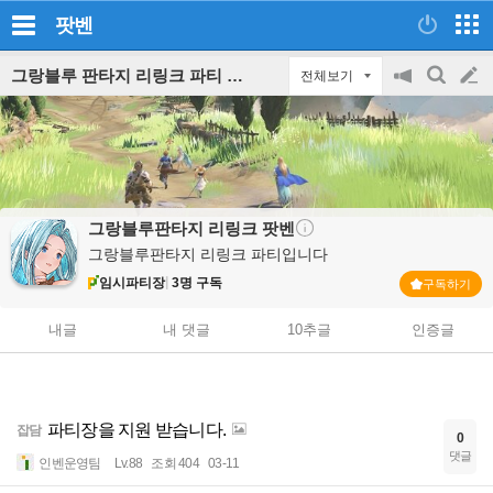
팟벤
그랑블루 판타지 리링크 파티 인벤
전체보기
공
검
글
지
색
on/off
쓰
기
그랑블루판타지 리링크
팟벤
그랑블루판타지 리링크 파티입니다
임시파티장
3명 구독
구독하기
내글
내 댓글
10추글
인증글
파티장을 지원 받습니다.
잡담
0
댓글
인벤운영팀
Lv.88
조회 404
03-11