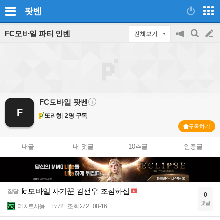
팟벤
FC모바일 파티 인벤
전체보기
공
검
글
지
색
on/off
쓰
기
FC모바일
팟벤
F
또리형
2명 구독
구독하기
내글
내 댓글
10추글
인증글
fc 모바일 사기꾼 김선우 조심하십
잡담
0
댓글
더치트사용
Lv.72
조회 272
08-16