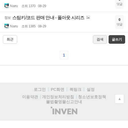
댓글
Narru
조회 1370
08-29
스팀키/코드 판매 안내 - 폴아웃 시리즈
정보
0
댓글
Narru
조회 1385
08-29
최근
검색
글쓰기
1
로그인
PC화면
퀵링크
설정
청소년보호정책
이용약관
개인정보처리방침
▲
불법촬영물신고안내
(주)
인
벤