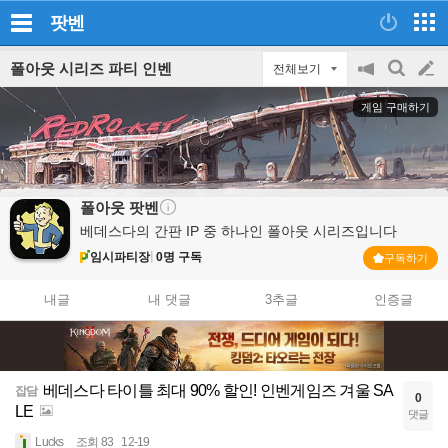
팟벤
폴아웃 시리즈 파티 인벤
전체보기
공
검
글
지
색
게임 구매하기
on/off
쓰
기
폴아웃
팟벤
베데스다의 간판 IP 중 하나인 폴아웃 시리즈입니다
임시파티장
0명 구독
구독하기
내글
내 댓글
3추글
인증글
베데스다 타이틀 최대 90% 할인! 인벤게임즈 겨울 SA
잡담
0
LE
댓글
Lucks
조회 83
12-19