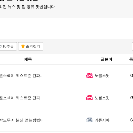
리진 뉴스 및 팁 공유 팟벤입니다.
10추글
즐겨찾기
제목
글쓴이
등
원소쉑이 퀘스트준 간파...
노블스윗
0
원소쉑이 퀘스트준 간파...
노블스윗
0
박도무예 분신 얻는방법이
카튜시아
0