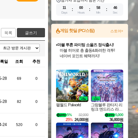
참가자 모집까지 남은 기간
11
00
58
45
Days
Hours
Min
Sec
게임 핫딜 (PC/스팀)
스토어+
목록
글쓰기
마블 투혼 파이팅 소울즈 정식출시!
마블 히어로 총 출동&화려한 격투!
네이버 포인트 혜택까지!
록일
조회
추천
인벤게임즈 8월 특별 할인!
드래곤소드: 어웨이크닝 입점!
문명 7 특별 할인!
귀무자: 검의 길 예약 판매 중!
비스트 오브 리인카네이션 정식 출시!
커세어 코브 출시 기념 할인!
더 렐릭 퍼스트 가디언 정식 출시
베데스다 40주년 기념 할인 중!
캡콤 프렌차이즈 할인 진행 중!
캡콤 일부 상품 상시 할인
스타워즈 은하계 레이서
로블록스 기프트 카드 공식 입점
인기 퍼블리셔 모음!
스팀으로 만나는 드래곤소드!
조선&고려 DLC 출시 예정
10% 할인과
게임프릭 신작 IP
해적'섬'을 발전시키자!
설화x하드코어 액션!
베데스다의 명작들을
몬헌, 바하 등 인기 IP를
몬헌 와일즈 & 드래곤즈 도그마2
인벤게임즈에서 10% 추가 적립
Robux를 가장 안전하고
최대 90% 할인가를 만나보세요!
네이버혜택과 함께 만나보세요!
50%할인&추가 적립까지!
이니&베니 혜택까지!
네이버 혜택가와 함께 예약하세요!
할인&네이버혜택으로 만나보세요!
네이버페이 혜택과 만나보세요!
40주년 프로모션으로 만나보세요!
할인가에 만나보세요!
일부 에디션 상시 할인!
혜택으로 예약 판매 중
편안하게 충전하세요
5-28
69
0
5-28
82
0
팰월드 Palworld
그랑블루 판타지 리
링크 엔드리스 라그
나로크 업그레이드
5%
32,000
5,000
킷 Granblue Fantasy
25%
24,000원
36,800원
Relink Endless Ragn
4-24
520
0
arok Upgrade Kit DL
C