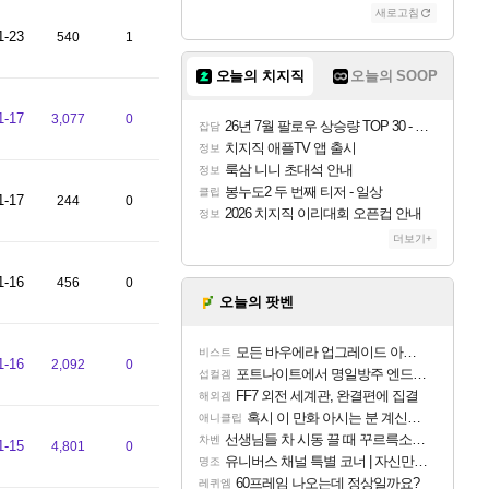
새로고침
1-23
540
1
오늘의 치지직
오늘의 SOOP
1-17
3,077
0
26년 7월 팔로우 상승량 TOP 30 - 월간 치지직
잡담
치지직 애플TV 앱 출시
정보
룩삼 니니 초대석 안내
정보
봉누도2 두 번째 티저 - 일상
클립
1-17
244
0
2026 치지직 이리대회 오픈컵 안내
정보
더보기+
1-16
456
0
오늘의 팟벤
모든 바우에라 업그레이드 아이템 획득 위치 공략 (89개)
비스트
1-16
2,092
0
포트나이트에서 명일방주 엔드필드 [펠리카] 판매 예정
섭컬겜
FF7 외전 세계관, 완결편에 집결
해외겜
혹시 이 만화 아시는 분 계신가요
애니클립
선생님들 차 시동 끌 때 꾸르륵소리나는데
차벤
1-15
4,801
0
유니버스 채널 특별 코너 | 자신만의 스타일
명조
60프레임 나오는데 정상일까요?
레퀴엠