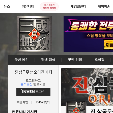
로스트아크
뉴스
커뮤니티
게임캘린더
게이머존
기대평 이벤트
팟벤 메인
팟벤 검색
팟벤 신청
오이갤
진 삼국무쌍 오리진 파티
로그인하고
출석보상
받으세요!
로그인
회원가입
ID/PW 찾기
진 삼국무
커뮤니티 게시판