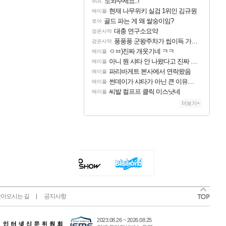
도와주세요..!
SOL
현재 나무위키 실검 1위인 김규원
메이플
골드 파는 게 왜 쌀숭이임?
로아
대충 연구소요약
검은사막
풍풍풍 군왕주차가 씹이득 가성비라고 ????
검은사막
ㅇㅂ)진짜 개웃기네 ㅋㅋ
메이플
아니 뭔 샤타 안 나왔다고 진짜 화내는 사람도 있네
메이플
파리바게트 본사에서 연락왔음
메이플
썬데이가 샤타가 아닌 큰 이유는 경매장 불안정때문일듯
메이플
씨발 컬프프 클릭 미스낫네
메이플
더보기+
아오시는 길
공지사항
2023.08.26 ~ 2026.08.25