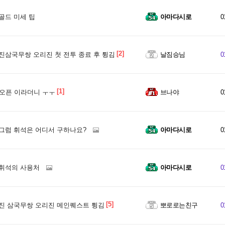
골드 미세 팁
아마다시로
0
[2]
진삼국무쌍 오리진 첫 전투 종료 후 튕김
날짐승님
0
[1]
 오픈 이라더니 ㅜㅜ
브나야
0
그럼 휘석은 어디서 구하나요?
아마다시로
0
휘석의 사용처
아마다시로
0
[5]
진 삼국무쌍 오리진 메인퀘스트 튕김
뽀로로는친구
0