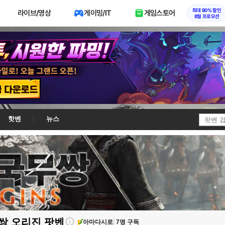
최대 90% 할인
라이브/영상
게이밍/IT
게임스토어
8월 프로모션
핫벤
뉴스
쌍 오리진
팟벤
아마다시로
7명 구독