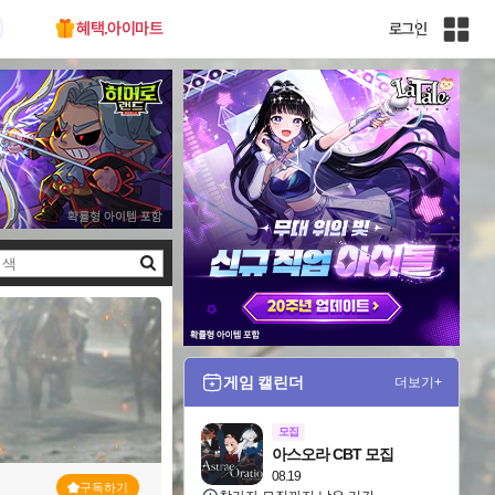
혜택.아이마트
로그인
인
벤
전
체
사
이
트
맵
검
색
게임 캘린더
더보기+
모집
아스오라 CBT 모집
08.19
구독하기