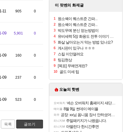
이 팟벤의 화제글
1-11
905
0
1
원소쉑이 퀘스트준 간파...
2
원소쉑이 퀘스트준 간파...
3
박도무예 분신 얻는방법이
1-09
5,901
0
4
유비세력 5장 화용도 전투 이야기 막간 질문좀
5
화살 날아오는거 막는 방법 있나요?
6
게시판이 있구나 ㅎㅎㅎ
7
스킬 이안열려요
1-09
160
0
8
팅김현상
9
[목표] 무예연계란?
10
골드 미세 팁
1-09
237
0
오늘의 핫벤
1-09
523
0
넥슨 오버워치 홈페이지 새단장!!
오버워치
8월 9일 썬데이 메이플
메이플
공장: xx님 옴니움 장서 안하셨어요?
와우
주말패키지가 나왔읍니다.
리니지M
목록
글쓰기
아떨린다 한시간후면
리니지M