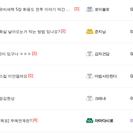
[1]
유비세력 5장 화용도 전투 이야기 막간 질문좀
로아블로
0
[2]
화살 날아오는거 막는 방법 있나요?
준치님
0
[1]
이 있구나 ㅎㅎㅎ
감자건담
0
[1]
스킬 이안열려요
마법사만한다
0
팅김현상
크래내
0
[4]
[목표] 무예연계란?
아마다시로
0