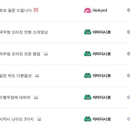
[2]
초보 질문 드립니다.
Hankyeol
0
국무쌍 오리진 인벤 소개영상
아마다시로
0
국무쌍 오리진 오픈 평점
아마다시로
0
같은 박도 다른옵션
아마다시로
0
수행무장에 대하여
아마다시로
0
시작시 난이도 3가지
아마다시로
0