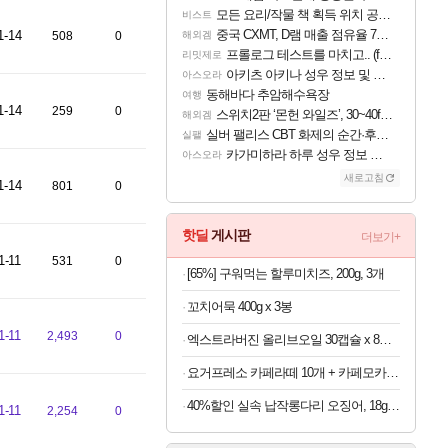
모든 요리/작물 책 획득 위치 공략 (36개) - 미식가 도전과제
비스트
중국 CXMT, D램 매출 점유율 7%…글로벌 4위로 부상
1-14
508
0
해외겜
프롤로그 테스트를 마치고.. (feat. 리아)
리밋제로
아키츠 아키나 성우 정보 및 주요 필모
아스오라
동해바다 추암해수욕장
여행
1-14
259
0
스위치2판 ‘몬헌 와일즈’, 30~40fps 목표 추정
해외겜
실버 팰리스 CBT 화제의 순간·후기 모음
실팰
카가미하라 하루 성우 정보 및 주요 필모
아스오라
새로고침
1-14
801
0
핫딜
게시판
더보기+
1-11
531
0
[65%] 구워먹는 할루미치즈, 200g, 3개
꼬치어묵 400g x 3봉
1-11
2,493
0
엑스트라버진 올리브오일 30캡슐 x 8박스
요거프레소 카페라떼 10개 + 카페모카 10개
40%할인 실속 납작롱다리 오징어, 18g, 10개
1-11
2,254
0