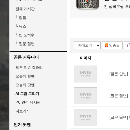
진 삼국무쌍 오
전체 게시판
└
잡담
└
뉴스
└
팁 노하우
└
질문 답변
인증글
공통 커뮤니티
이미지
오픈 이슈 갤러리
[질문 답변]
오늘의 핫벤
오늘의 팟벤
AI 그림 그리기
[질문 답변]
PC 견적 게시판
더보기
[질문 답변]
인기 팟벤