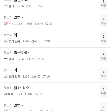
2
댓글
벌레
Lv.96
조회 66
07-21
일하~
헛소리
1
댓글
부자나그네
Lv.86
조회 46
07-20
야
헛소리
2
댓글
코레일톡
Lv.89
조회 58
07-20
출근하라
헛소리
2
댓글
벌레
Lv.96
조회 53
07-20
야
헛소리
1
댓글
코레일톡
Lv.89
조회 57
07-16
일하 ㅎㅇ
헛소리
0
댓글
Wlsdu89
Lv.1
조회 58
07-16
일하~
헛소리
0