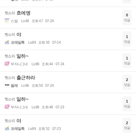
흐에엥
헛소리
0
댓글
스발
Lv.48
조회 47
07-24
야
헛소리
1
댓글
코레일톡
Lv.89
조회 55
07-24
일하~
헛소리
1
댓글
부자나그네
Lv.86
조회 44
07-24
출근하라
헛소리
2
댓글
벌레
Lv.96
조회 50
07-24
일하~
헛소리
1
댓글
부자나그네
Lv.86
조회 48
07-23
야
헛소리
2
댓글
코레일톡
Lv.89
조회 52
07-23