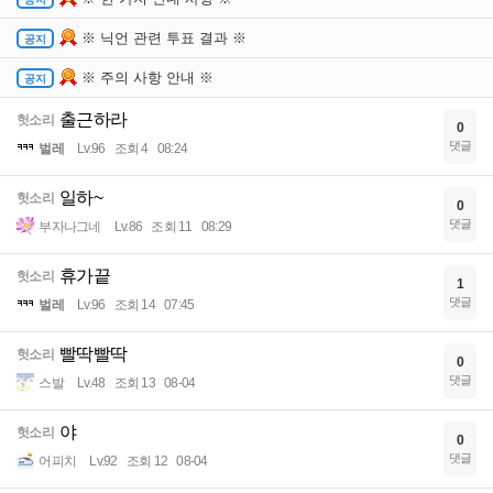
※ 닉언 관련 투표 결과 ※
※ 주의 사항 안내 ※
출근하라
헛소리
0
댓글
벌레
Lv.96
조회 4
08:24
일하~
헛소리
0
댓글
부자나그네
Lv.86
조회 11
08:29
휴가끝
헛소리
1
댓글
벌레
Lv.96
조회 14
07:45
빨딱빨딱
헛소리
0
댓글
스발
Lv.48
조회 13
08-04
야
헛소리
0
댓글
어피치
Lv.92
조회 12
08-04