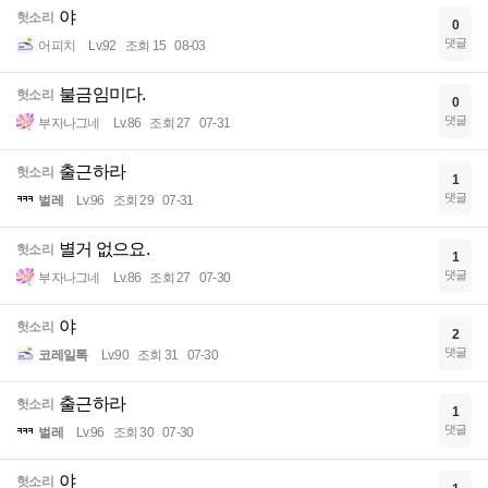
야
헛소리
0
댓글
어피치
Lv.92
조회 15
08-03
불금임미다.
헛소리
0
댓글
부자나그네
Lv.86
조회 27
07-31
출근하라
헛소리
1
댓글
벌레
Lv.96
조회 29
07-31
별거 없으요.
헛소리
1
댓글
부자나그네
Lv.86
조회 27
07-30
야
헛소리
2
댓글
코레일톡
Lv.90
조회 31
07-30
출근하라
헛소리
1
댓글
벌레
Lv.96
조회 30
07-30
야
헛소리