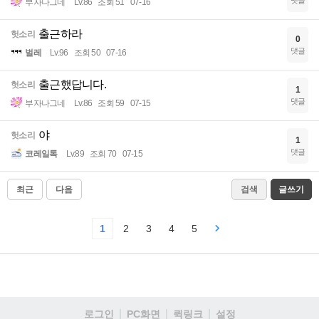
댓글
부자나그네
Lv.86
조회 51
07-16
출근하라
헛소리
0
댓글
벌레
Lv.96
조회 50
07-16
출근했답니다.
헛소리
1
댓글
부자나그네
Lv.86
조회 59
07-15
야
헛소리
1
댓글
코레일톡
Lv.89
조회 70
07-15
최근
다음
검색
글쓰기
1
2
3
4
5
로그인
PC화면
퀵링크
설정