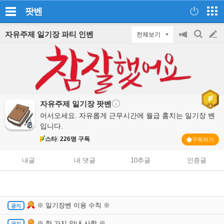
팟벤
자유주제 일기장 파티 인벤
전체보기
공
검
글
지
색
on/off
쓰
기
자유주제 일기장
팟벤
어서오세요. 자유롭게 근무시간에 월급 훔치는 일기장 벤
입니다.
스타
226명 구독
구독하기
내글
내 댓글
10추글
인증글
※ 일기장벤 이용 수칙 ※
※ 한 가지 안내 사항 ※