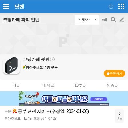
팟벤
코딩카페 파티 인벤
전체보기
공
검
글
지
색
on/off
쓰
기
코딩카페
팟벤
참아주세요
4명 구독
구독하기
내글
내 댓글
10추글
인증글
공부 관련 사이트(수정일: 2024-01-06)
공유
0
댓글
참아주세요
Lv.43
조회 567
07-23