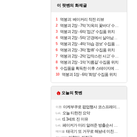
이 팟벤의 화제글
1
역붕괴: 베이커리 작전 리뷰
2
역붕괴 2장 - 7막 '지옥의 꽃바다' 수집품 위치
3
역붕괴 2장 - 6막 '접근' 수집품 위치
4
역붕괴 2장 - 5막 '곤경에서 살아남다' 수집품 위치
5
역붕괴 2장 - 4막 '야습 경보' 수집품 위치
6
역붕괴 2장 - 3막 '합류' 수집품 위치
7
역붕괴 2장 - 2막 '갑작스런 사고' 수집품 위치
8
역붕괴 2장 - 1막 '지름길' 수집품 위치
9
수집품을 획득한 이후 스테이지에 실패해도 괜찮습니다.
10
역붕괴 1장 - 6막 '희망' 수집품 위치
오늘의 핫벤
이케부쿠로 팝업행사 코스프레이어들!!
이환
오늘 티한전 요약
LoL
t1 3세트 진 이유
LoL
페이커가 미리 알려준 방출순서 ㄷㄷㄷㄷ
LoL
태극기 또 거꾸로 해놨네 미친것들 ㅋㅋㅋ
메이플