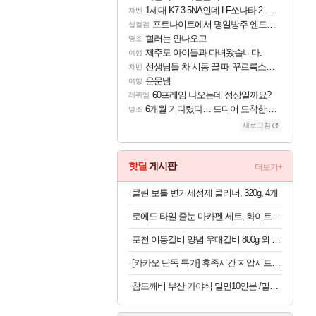
1세대 K7 3.5NA인데 LF쏘나타 2.0NA 기변하면 유류비 절약이 얼마나 될까요..?
차벤
포트나이트에서 명일방주 엔드필드 [펠리카] 판매 예정
섭컬겜
힐러는 안나오고
명조
제주도 아이들과 다녀왔습니다.
여행
선생님들 차 시동 끌 때 꾸르륵소리나는데
차벤
운문댐
여행
60프레임 나오는데 정상일까요?
레퀴엠
6개월 기다렸다… 드디어 도착한 치사 메신저백! 실물 후기
명조
새로고침
핫딜
게시판
더보기+
클린 보틀 변기세정제 클리너, 320g, 4개
로에드 타일 줄눈 마카펜 세트, 화이트, 5P, 1세트
포천 이동갈비 양념 우대갈비 800g 외 양념목살 돼지갈비 소갈비 모음전
[카카오 단독 특가] 휴족시간 지압시트 4매입 x 5개
참도깨비 부산 가야식 밀면10인분 /밀면2kg+육수10봉 외 비빔,반반밀면