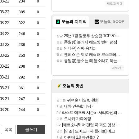
03-22
234
0
새로고침
03-22
385
0
오늘의 치지직
오늘의 SOOP
03-22
322
0
03-22
246
0
26년 7월 팔로우 상승량 TOP 30 - 월간 치지직
잡담
풍월량) 놀래서 헤드셋 벗어 던짐
클립
03-22
236
0
임나은) 진짜 음지;;
클립
젠레스 존 제로 캐릭터 코스프레한 꽁주
짤방
03-22
253
0
풍월량) 물소는 왜 물소라고 하는거야? 아! 그만 ㅋㅋ 알았어 ㅋㅋ
클립
03-22
208
0
더보기+
03-21
292
0
오늘의 팟벤
03-21
361
0
03-21
247
0
귀여운 아일릿 원희
걸그룹
내차 인증합니당~
차벤
03-20
244
0
라스트 에포크 시즌5 - 서리화신의 분노 티저
PV
오사카 가족여행
여행
[페르소나5: 더 팬텀 X] 괴도 영상 l 타카마키 안·댄싱 스타
PV
목록
글쓰기
[명조 | 도미노피자 콜라보] 예고
명조
아반테 2.0 자연흡기?
차벤