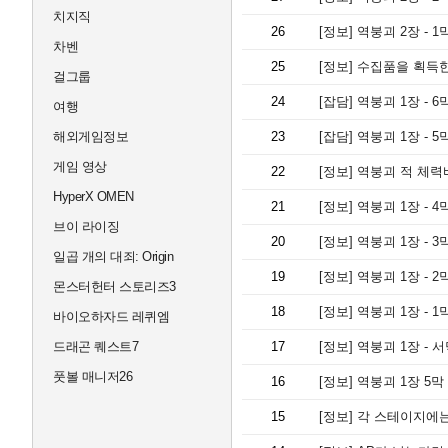
치지직
26
[정보]
역붕괴 2장 - 1
차벤
25
[정보]
수집품을 획득한
걸그룹
24
[잡담]
역붕괴 1장 - 6
여행
해외게임정보
23
[잡담]
역붕괴 1장 - 5
게임 영상
22
[정보]
역붕괴 적 체력바
HyperX OMEN
21
[정보]
역붕괴 1장 - 4
브이 라이징
20
[정보]
역붕괴 1장 - 3
일곱 개의 대죄: Origin
19
[정보]
역붕괴 1장 - 2
몬스터헌터 스토리즈3
18
[정보]
역붕괴 1장 - 1
바이오하자드 레퀴엠
드래곤 퀘스트7
17
[정보]
역붕괴 1장 - 서
풋볼 매니저26
16
[정보]
역붕괴 1장 5막
15
[정보]
각 스테이지에는