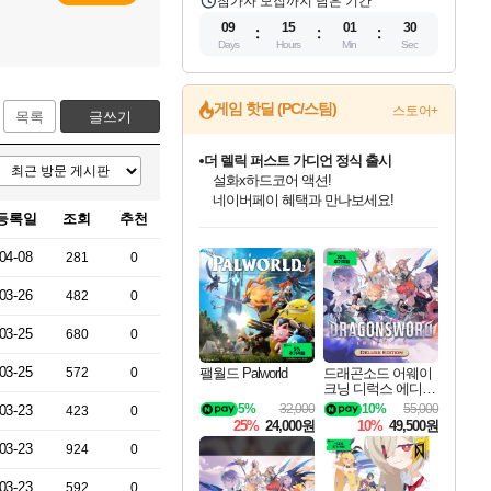
참가자 모집까지 남은 기간
09
15
01
29
Days
Hours
Min
Sec
게임 핫딜 (PC/스팀)
스토어+
목록
글쓰기
더 렐릭 퍼스트 가디언 정식 출시
설화x하드코어 액션!
네이버페이 혜택과 만나보세요!
등록일
조회
추천
인벤게임즈 8월 특별 할인!
드래곤소드: 어웨이크닝 입점!
문명 7 특별 할인!
마블 투혼 파이팅 소울즈 정식출시!
귀무자: 검의 길 예약 판매 중!
비스트 오브 리인카네이션 정식 출시!
커세어 코브 출시 기념 할인!
베데스다 40주년 기념 할인 중!
캡콤 프렌차이즈 할인 진행 중!
캡콤 일부 상품 상시 할인
스타워즈 은하계 레이서
로블록스 기프트 카드 공식 입점
인기 퍼블리셔 모음!
스팀으로 만나는 드래곤소드!
조선&고려 DLC 출시 예정
마블 히어로 총 출동&화려한 격투!
10% 할인과
게임프릭 신작 IP
해적'섬'을 발전시키자!
베데스다의 명작들을
몬헌, 바하 등 인기 IP를
몬헌 와일즈 & 드래곤즈 도그마2
인벤게임즈에서 10% 추가 적립
Robux를 가장 안전하고
04-08
281
0
최대 90% 할인가를 만나보세요!
네이버혜택과 함께 만나보세요!
50%할인&추가 적립까지!
네이버 포인트 혜택까지!
이니&베니 혜택까지!
네이버 혜택가와 함께 예약하세요!
할인&네이버혜택으로 만나보세요!
40주년 프로모션으로 만나보세요!
할인가에 만나보세요!
일부 에디션 상시 할인!
혜택으로 예약 판매 중
편안하게 충전하세요
03-26
482
0
03-25
680
0
03-25
팰월드 Palworld
드래곤소드 어웨이
572
0
크닝 디럭스 에디션
DragonSword Awake
5%
32,000
10%
55,000
03-23
423
0
ning Deluxe Edition
25%
24,000원
10%
49,500원
03-23
924
0
03-23
592
0