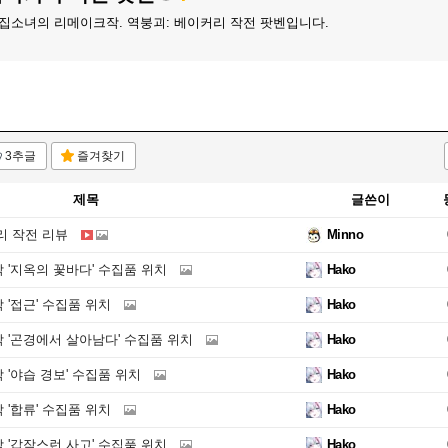
 빵집소녀의 리메이크작. 역붕괴: 베이커리 작전 팟벤입니다.
3추글
즐겨찾기
제목
글쓴이
리 작전 리뷰
Minno
막 '지옥의 꽃바다' 수집품 위치
Hako
막 '접근' 수집품 위치
Hako
5막 '곤경에서 살아남다' 수집품 위치
Hako
막 '야습 경보' 수집품 위치
Hako
막 '합류' 수집품 위치
Hako
막 '갑작스런 사고' 수집품 위치
Hako