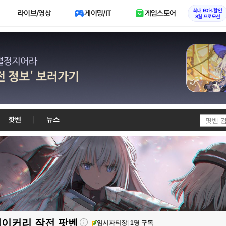
최대 90% 할인
라이브/영상
게이밍/IT
게임스토어
8월 프로모션
핫벤
뉴스
베이커리 작전
팟벤
임시파티장
1명 구독