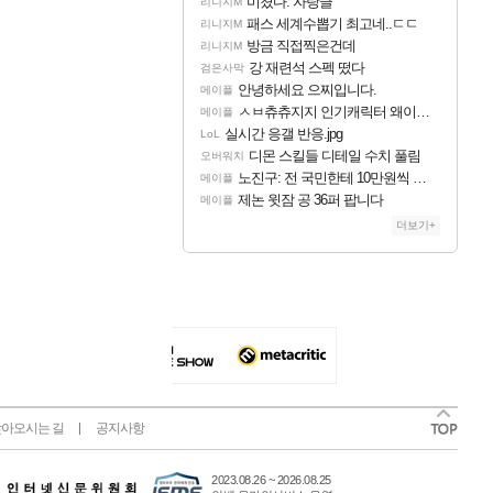
미쳤다. 자랑글
리니지M
패스 세계수뽑기 최고네..ㄷㄷ
리니지M
방금 직접찍은건데
리니지M
강 재련석 스펙 떴다
검은사막
안녕하세요 으찌입니다.
메이플
ㅅㅂ츄츄지지 인기캐릭터 왜이러는데?
메이플
실시간 응갤 반응.jpg
LoL
디몬 스킬들 디테일 수치 풀림
오버워치
노진구: 전 국민한테 10만원씩 줄거야.gif
메이플
제논 윗잠 공 36퍼 팝니다
메이플
더보기+
아오시는 길
공지사항
2023.08.26 ~ 2026.08.25