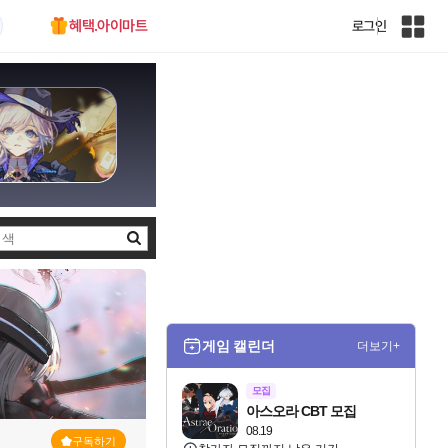
혜택.아이마트
로그인
인
벤
전
체
사
이
트
맵
검
색
게임 캘린더
더보기+
모집
아스오라 CBT 모집
08.19
구독하기