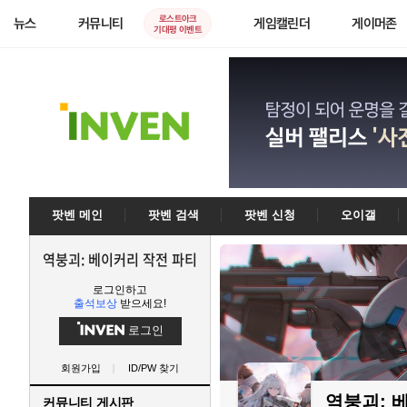
로스트아크
뉴스
커뮤니티
게임캘린더
게이머존
기대평 이벤트
팟벤 메인
팟벤 검색
팟벤 신청
오이갤
역붕괴: 베이커리 작전 파티
로그인하고
출석보상
받으세요!
로그인
회원가입
ID/PW 찾기
역붕괴: 
커뮤니티 게시판