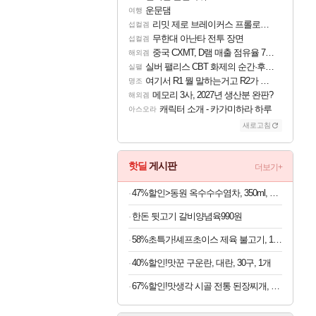
운문댐
여행
리밋 제로 브레이커스 프롤로그 테스트 후기 영상 업로드
섭컬겜
무한대 아난타 전투 장면
섭컬겜
중국 CXMT, D램 매출 점유율 7%…글로벌 4위로 부상
해외겜
실버 팰리스 CBT 화제의 순간·후기 모음
실팰
여기서 R1 뭘 말하는거고 R2가 뭘말하는걸까요?
명조
메모리 3사, 2027년 생산분 완판?
해외겜
캐릭터 소개 - 카가미하라 하루
아스오라
새로고침
핫딜
게시판
더보기+
47%할인>동원 옥수수수염차, 350ml, 24개
한돈 뒷고기 갈비양념육990원
58%초특가!셰프초이스 제육 불고기, 1.5kg, 1개
40%할인!맛꾼 구운란, 대란, 30구, 1개
67%할인!맛생각 시골 전통 된장찌개, 600g, 5개