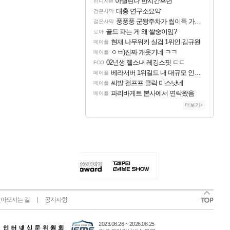
아떨린다 한시간후면
리니지M
대충 연구소요약
검은사막
풍풍풍 군왕주차가 씹이득 가성비라고 ????
검은사막
골드 파는 게 왜 쌀숭이임?
로아
현재 나무위키 실검 1위인 김규원
메이플
ㅇㅂ)진짜 개웃기네 ㅋㅋ
메이플
02년생 헬스녀 레깅스핏 ㄷㄷ
FCO
베라서버 1위길드 내 대규모 인원이탈종용 추정사건
메이플
씨발 컬프프 클릭 미스낫네
메이플
파리바게트 본사에서 연락왔음
메이플
더보기+
아오시는 길
공지사항
2023.08.26 ~ 2026.08.25