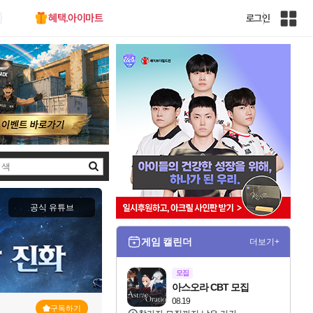
혜택.아이마트
로그인
인
벤
전
체
사
이
트
맵
검
색
공식 유튜브
게임 캘린더
더보기+
모집
아스오라 CBT 모집
08.19
구독하기