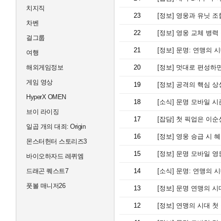
치지직
23
[정보]
영웅과 유닛 조합
차벤
22
[정보]
영웅 교체 병력 
걸그룹
21
[정보]
문명: 연맹의 시
여행
해외게임정보
20
[정보]
멋대로 편성하면
게임 영상
19
[정보]
공격의 핵심 상성
HyperX OMEN
18
[소식]
문명 모바일 시즌
브이 라이징
17
[잡담]
첫 픽업은 이순
일곱 개의 대죄: Origin
16
[정보]
영웅 승급 시 혜
몬스터헌터 스토리즈3
15
[정보]
문명 모바일 영
바이오하자드 레퀴엠
드래곤 퀘스트7
14
[소식]
문명: 연맹의 시
풋볼 매니저26
13
[정보]
문명 연맹의 시
12
[정보]
연맹의 시대 첫