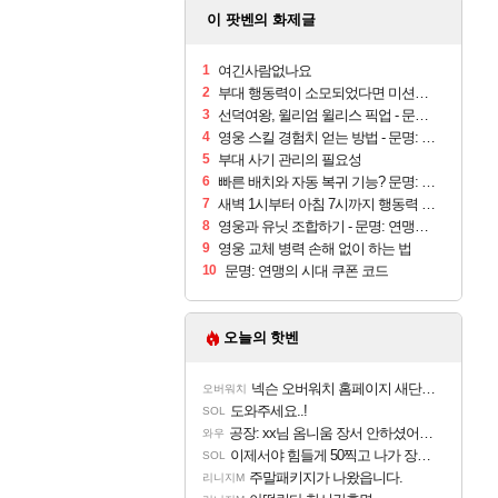
이 팟벤의 화제글
1
여긴사람없나요
2
부대 행동력이 소모되었다면 미션을 이용합시다
3
선덕여왕, 윌리엄 윌리스 픽업 - 문명 모바일
4
영웅 스킬 경험치 얻는 방법 - 문명: 연맹의 시대
5
부대 사기 관리의 필요성
6
빠른 배치와 자동 복귀 기능? 문명: 연맹의 시대
7
새벽 1시부터 아침 7시까지 행동력 2배 소모됩니다
8
영웅과 유닛 조합하기 - 문명: 연맹의 시대
9
영웅 교체 병력 손해 없이 하는 법
10
문명: 연맹의 시대 쿠폰 코드
오늘의 핫벤
넥슨 오버워치 홈페이지 새단장!!
오버워치
도와주세요..!
SOL
공장: xx님 옴니움 장서 안하셨어요?
와우
이제서야 힘들게 50찍고 나가 장궁 받았는데...
SOL
주말패키지가 나왔읍니다.
리니지M