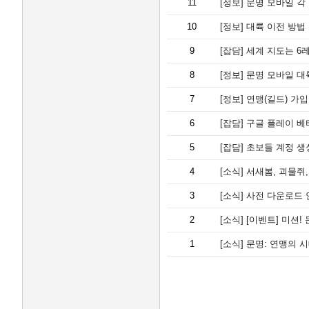
11
[정보]
문명 모바일 각
10
[정보]
대륙 이전 방법
9
[잡담]
세계 지도는 6
8
[정보]
문명 모바일 대
7
[정보]
연맹(길드) 가
6
[잡담]
구글 플레이 베
5
[잡담]
초보들 계정 생
4
[소식]
서새봄, 괴물쥐
3
[소식]
사전 다운로드 안내 
2
[소식]
[이벤트] 미션!
1
[소식]
문명: 연맹의 시