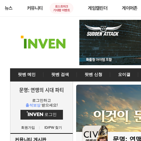
로스트아크
뉴스
커뮤니티
게임캘린더
게이머존
기대평 이벤트
팟벤 메인
팟벤 검색
팟벤 신청
오이갤
문명: 연맹의 시대 파티
로그인하고
출석보상
받으세요!
로그인
회원가입
ID/PW 찾기
문명: 연
커뮤니티 게시판