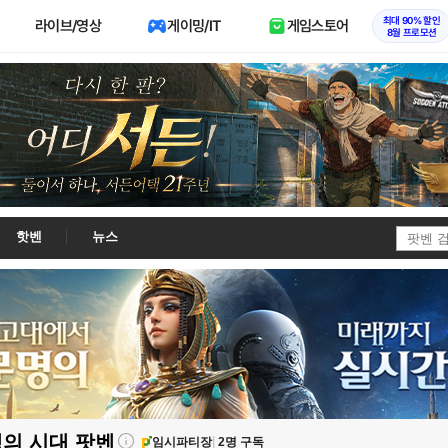
최대 90% 할인
라이브/영상
게이밍/IT
게임스토어
8월 프로모션
핫벤
뉴스
맹의 시대
팟벤
임시파티장
2명 구독