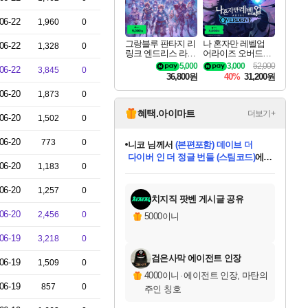
06-22
1,960
0
그랑블루 판타지 리
나 혼자만 레벨업
06-22
1,328
0
링크 엔드리스 라그
어라이즈 오버드라
나로크 업그레이드
이브 디럭스 에디션
5,000
3,000
52,000
06-22
3,845
0
킷 Granblue Fantasy
Solo Leveling Arise
36,800원
40%
31,200원
Relink Endless Ragn
Overdrive Deluxe Edi
arok Upgrade Kit DL
tion
06-20
1,873
0
C
혜택.아이마트
더보기+
06-20
1,502
0
06-20
773
0
니코
님께서
(본편포함) 데이브 더
다이버 인 더 정글 번들 (스팀코드)
에
06-20
1,183
0
미스골든위크
별땡
당첨되셨습니다.
한건했습니다
프로틴스101
별빛희망
미오몬도
아기쿠키
eksxo
칠부
설레임v
어느덧
동작그만
영웅97
우는무
유리별
나무아래쉼터
달빛아이
밍끼
해무
님께서
님께서
님께서
님께서
님께서
님께서
님께서
님께서
님께서
님께서
님께서
님께서
님께서
님께서
님께서
엘든 링 밤의 통치자
님께서
네이버페이 1만원
로블록스 기프트카드
엘든 링 밤의 통치자
님께서
님께서
님께서
디스코 엘리시움 최종판
엘든 링 밤의 통치자
네이버페이 1만원
로블록스 기프트카드
인투 더 브리치
로블록스 기프트카드
로블록스 기프트카드
엘든 링 밤의 통치자
(본편포함) 데이브 더
(본편포함) 데이브 더
드래곤 퀘스트 XI S
네이버페이 1만원
몬스터 헌터 월드
마피아
로블록스
아이스본 마스터 에디션 (스팀코드)
디럭스 에디션 (스팀코드)
데피니티브 에디션 (스팀코드)
교환권
1만원권
디럭스 에디션 (스팀코드)
다이버 인 더 정글 번들 (스팀코드)
(스팀코드)
교환권
1만원권
디럭스 에디션 (스팀코드)
다이버 인 더 정글 번들 (스팀코드)
(스팀코드)
교환권
1만원권
기프트카드 1만 5천원권
지나간 시간을 찾아서 데피니티브
2만원권
디럭스 에디션 (스팀코드)
에 당첨되셨습니다.
에 당첨되셨습니다.
에 당첨되셨습니다.
에 당첨되셨습니다.
에 당첨되셨습니다.
에 당첨되셨습니다.
를 교환.
에 당첨되셨습니다.
에 당첨되셨습니다.
를 교환.
에
에
에
에
에
에
에
를
06-20
1,257
0
교환.
당첨되셨습니다.
당첨되셨습니다.
당첨되셨습니다.
당첨되셨습니다.
당첨되셨습니다.
당첨되셨습니다.
에디션 (스팀코드)
당첨되셨습니다.
를 교환.
치지직 팟벤 게시글 공유
06-20
2,456
0
5000이니
06-19
3,218
0
검은사막 에이전트 인장
06-19
1,509
0
4000이니
·
에이전트 인장, 마탄의
06-19
857
0
주인 칭호