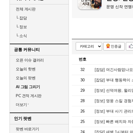
문명 신작 연맹
전체 게시판
└
잡담
└
정보
└
소식
인증글
공통 커뮤니티
번호
오픈 이슈 갤러리
오늘의 핫벤
32
[잡담]
여긴사람없나요
오늘의 팟벤
30
[잡담]
부대 행동력이 
AI 그림 그리기
29
[정보]
선덕여왕, 윌리엄
PC 견적 게시판
28
[정보]
영웅 스킬 경험치
더보기
26
[정보]
부대 사기 관리
인기 팟벤
25
[정보]
빠른 배치와 자동
팟벤 바로가기
24
[잡담]
새벽 1시부터 