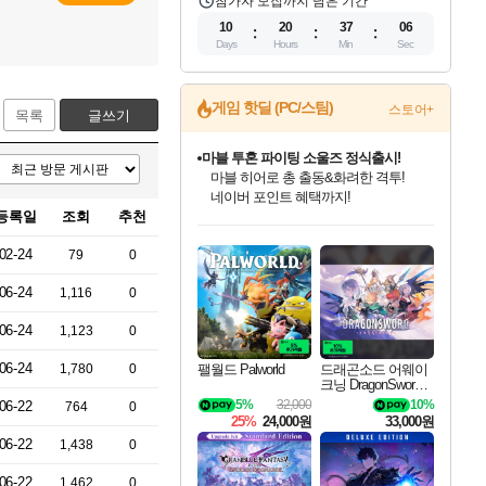
참가자 모집까지 남은 기간
10
20
37
06
Days
Hours
Min
Sec
게임 핫딜 (PC/스팀)
스토어+
목록
글쓰기
마블 투혼 파이팅 소울즈 정식출시!
마블 히어로 총 출동&화려한 격투!
네이버 포인트 혜택까지!
등록일
조회
추천
인벤게임즈 8월 특별 할인!
드래곤소드: 어웨이크닝 입점!
문명 7 특별 할인!
귀무자: 검의 길 예약 판매 중!
비스트 오브 리인카네이션 정식 출시!
커세어 코브 출시 기념 할인!
더 렐릭 퍼스트 가디언 정식 출시
베데스다 40주년 기념 할인 중!
캡콤 프렌차이즈 할인 진행 중!
캡콤 일부 상품 상시 할인
스타워즈 은하계 레이서
로블록스 기프트 카드 공식 입점
인기 퍼블리셔 모음!
스팀으로 만나는 드래곤소드!
조선&고려 DLC 출시 예정
10% 할인과
게임프릭 신작 IP
해적'섬'을 발전시키자!
설화x하드코어 액션!
베데스다의 명작들을
몬헌, 바하 등 인기 IP를
몬헌 와일즈 & 드래곤즈 도그마2
인벤게임즈에서 10% 추가 적립
Robux를 가장 안전하고
02-24
79
0
최대 90% 할인가를 만나보세요!
네이버혜택과 함께 만나보세요!
50%할인&추가 적립까지!
이니&베니 혜택까지!
네이버 혜택가와 함께 예약하세요!
할인&네이버혜택으로 만나보세요!
네이버페이 혜택과 만나보세요!
40주년 프로모션으로 만나보세요!
할인가에 만나보세요!
일부 에디션 상시 할인!
혜택으로 예약 판매 중
편안하게 충전하세요
06-24
1,116
0
06-24
1,123
0
06-24
팰월드 Palworld
드래곤소드 어웨이
1,780
0
크닝 DragonSword A
wakening
5%
32,000
10%
06-22
764
0
25%
24,000원
33,000원
06-22
1,438
0
06-22
1,462
0