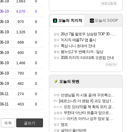
06-19
1,663
0
새로고침
06-19
4,070
0
오늘의 치지직
오늘의 SOOP
06-19
970
0
06-19
1,326
0
26년 7월 팔로우 상승량 TOP 30 - 월간 치지직
잡담
치지직 애플TV 앱 출시
정보
06-19
668
0
룩삼 니니 초대석 안내
정보
봉누도2 두 번째 티저 - 일상
클립
06-19
600
0
2026 치지직 이리대회 오픈컵 안내
정보
06-19
1,466
0
더보기+
06-19
793
0
오늘의 팟벤
06-19
482
0
06-11
274
0
선생님들 차 시동 끌 때 꾸르륵소리나는데
차벤
[페르소나5: 더 팬텀 X] 괴도 영상 l 타카마키 안·댄싱 스타
PV
06-11
403
0
모든 요리/작물 책 획득 위치 공략 (36개) - 미식가 도전과제
비스트
무한대 아난타 유출과 앞으로의 예상 (루머)
섭컬겜
아키츠 아키나 성우 정보 및 주요 필모
아스오라
목록
글쓰기
명조
명조
설악산 울산바위
여행