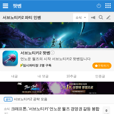
팟벤
서브노티카2 파티 인벤
소식
공
검
글
지
색
on/off
쓰
기
서브노티카2
팟벤
언노운 월즈의 시작 서브노티카2 팟벤입니다
임시파티장
2명 구독
구독하기
내글
내 댓글
10추글
인증글
서브노티카2 공략 모음
크래프톤, '서브노티카' 언노운 월즈 경영권 갈등 봉합
소식
0