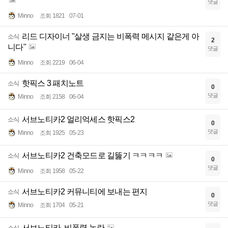
댓글
Minno
조회 1821
07-01
리드 디자이너 "살생 금지는 비폭력 메시지 같은게 아
소식
2
니다"
댓글
Minno
조회 2219
06-04
핫픽스 3 패치노트
소식
0
댓글
Minno
조회 2158
06-04
서브노티카2 얼리억세스 핫픽스2
소식
0
댓글
Minno
조회 1925
05-23
서브노티카2 건축모드로 길뚫기 ㅋㅋㅋㅋ
소식
0
댓글
Minno
조회 1958
05-22
서브노티카2 커뮤니티에 보내는 편지
소식
0
댓글
Minno
조회 1704
05-21
서브노티카, 비폭력 논란