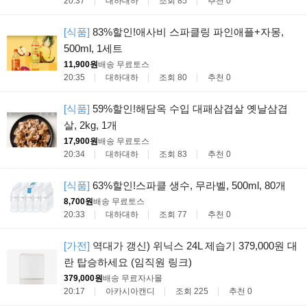
20:37
대하대하
조회 85
추천 0
[식품]
83%할인!애사비 스파클링 파인애플+자몽,
500ml, 1세트
11,900원
배송 무료
토스
20:35
대하대하
조회 80
추천 0
[식품]
59%할인!해담옥 수입 대패삼겹살 옛날삼겹
살, 2kg, 1개
17,900원
배송 무료
토스
20:34
대하대하
조회 83
추천 0
[식품]
63%할인!스파클 생수, 무라벨, 500ml, 80개
8,700원
배송 무료
토스
20:33
대하대하
조회 77
추천 0
[가전]
역대가 갱신) 위닉스 24L 제습기 379,000원 대
란 탑승하세요 (임직원 링크)
379,000원
배송 무료
자사몰
20:17
아카시아캔디
조회 225
추천 0