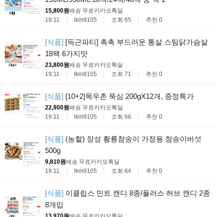
15,800원
배송 무료
카카오톡딜
19:11
lkm9105
조회 65
추천 0
[식품]
[득근파티] 촉촉 부드러운 통살 스팀닭가슴살
18팩 6가지맛
23,800원
배송 무료
카카오톡딜
19:11
lkm9105
조회 71
추천 0
[식품]
[10+2]목우촌 뚝심 200gX12개, 증정특가
22,900원
배송 무료
카카오톡딜
19:11
lkm9105
조회 66
추천 0
[식품]
(농할) 장성 황룡참송이 가정용 참송이버섯
500g
9,810원
배송 무료
카카오톡딜
19:11
lkm9105
조회 64
추천 0
[식품]
이클립스 민트 캔디 8종/플러스 허브 캔디 2종
8개입
13,970원
배송 무료
카카오톡딜