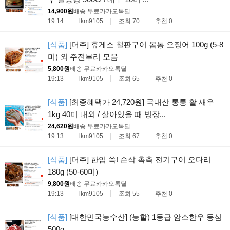
14,900원
배송 무료
카카오톡딜
19:14
lkm9105
조회 70
추천 0
[식품]
[더주] 휴게소 철판구이 몸통 오징어 100g (5-8
미) 외 주전부리 모음
5,800원
배송 무료
카카오톡딜
19:13
lkm9105
조회 65
추천 0
[식품]
[최종혜택가 24,720원] 국내산 통통 활 새우
1kg 40미 내외 / 살아있을 때 빙장...
24,620원
배송 무료
카카오톡딜
19:13
lkm9105
조회 67
추천 0
[식품]
[더주] 한입 쏙! 순삭 촉촉 전기구이 오다리
180g (50-60미)
9,800원
배송 무료
카카오톡딜
19:13
lkm9105
조회 55
추천 0
[식품]
[대한민국농수산] (농할) 1등급 암소한우 등심
500g