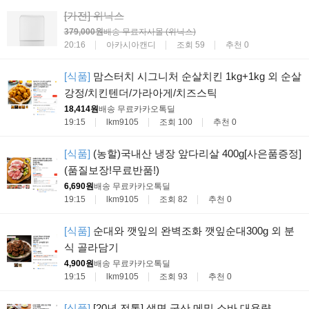
[가전]
위닉스
379,000원
배송 무료
자사몰 (위닉스)
20:16
아카시아캔디
조회 59
추천 0
[식품]
맘스터치 시그니처 순살치킨 1kg+1kg 외 순살
강정/치킨텐더/가라아게/치즈스틱
18,414원
배송 무료
카카오톡딜
19:15
lkm9105
조회 100
추천 0
[식품]
(농할)국내산 냉장 앞다리살 400g[사은품증정]
(품질보장!무료반품!)
6,690원
배송 무료
카카오톡딜
19:15
lkm9105
조회 82
추천 0
[식품]
순대와 깻잎의 완벽조화 깻잎순대300g 외 분
식 골라담기
4,900원
배송 무료
카카오톡딜
19:15
lkm9105
조회 93
추천 0
[식품]
[20년 전통] 생면 군산 메밀 소바 대용량