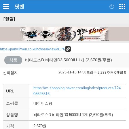
팟벤
[핫딜]
https://party.inven.co.kr/hotdeal/view/9176
식품
비타도스D 비타민D3 5000IU 1개 (2,670원/무료)
2025-11-16 14:58
신의검지
조회수 2,233
추천 0
댓글 0
https://m.shopping.naver.com/logistics/products/124
URL
05626516
쇼핑몰
네이버쇼핑
상품명
비타도스D 비타민D3 5000IU 1개 (2,670원/무료)
가격
2,670원