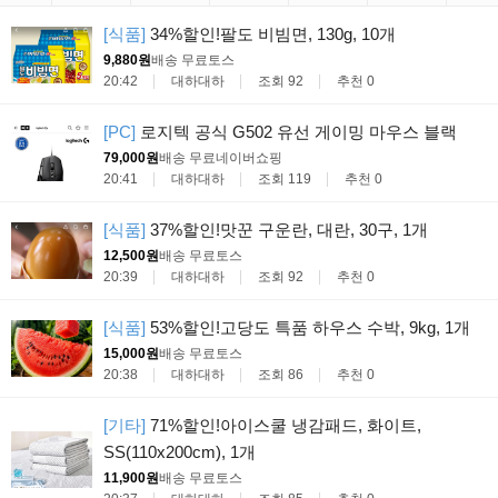
[식품]
34%할인!팔도 비빔면, 130g, 10개
9,880원
배송 무료
토스
20:42
대하대하
조회 92
추천 0
[PC]
로지텍 공식 G502 유선 게이밍 마우스 블랙
79,000원
배송 무료
네이버쇼핑
20:41
대하대하
조회 119
추천 0
[식품]
37%할인!맛꾼 구운란, 대란, 30구, 1개
12,500원
배송 무료
토스
20:39
대하대하
조회 92
추천 0
[식품]
53%할인!고당도 특품 하우스 수박, 9kg, 1개
15,000원
배송 무료
토스
20:38
대하대하
조회 86
추천 0
[기타]
71%할인!아이스쿨 냉감패드, 화이트,
SS(110x200cm), 1개
11,900원
배송 무료
토스