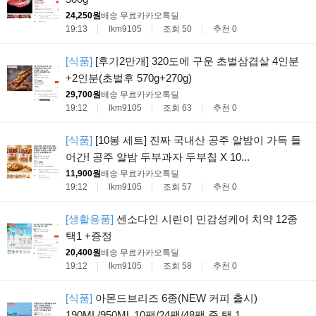
24,250원
배송 무료
카카오톡딜
19:13
lkm9105
조회 50
추천 0
[식품]
[후기2만개] 320도에 구운 초벌삼겹살 4인분
+2인분(초벌후 570g+270g)
29,700원
배송 무료
카카오톡딜
19:12
lkm9105
조회 63
추천 0
[식품]
[10봉 세트] 진짜 국내산 공주 알밤이 가득 들
어간! 공주 알밤 두부과자 두부칩 X 10...
11,900원
배송 무료
카카오톡딜
19:12
lkm9105
조회 57
추천 0
[생활용품]
센소다인 시린이 민감성케어 치약 12종
택1 +증정
20,400원
배송 무료
카카오톡딜
19:12
lkm9105
조회 58
추천 0
[식품]
아몬드브리즈 6종(NEW 커피 출시)
190ML/950ML 10팩/24팩/48팩 중 택 1