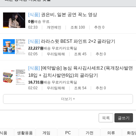
[식품]
권은비, 일본 공연 꼭노 영상
0원
배송 무료
.
02:33
개연예인
조회 100
추천 0
[식품]
라라스윗 BEST 파인트 2+2 골라담기
22,227원
배송 무료
카카오톡딜
02:05
우리팀뭐해
조회 45
추천 0
[식품]
[예약발송] 농심 육사김사세트2 (육개장사발면
18입 + 김치사발면6입)외 골라담기
16,731원
배송 무료
카카오톡딜
02:02
우리팀뭐해
조회 54
추천 0
더보기 +
목록
글쓰기
식품
생활용품
게임
PC
가전
의류
화장