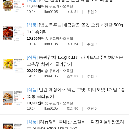
11,800원
배송 무료
카카오톡딜
19:14
lkm9105
조회 81
추천 0
[식품]
[밥도둑푸드]매콤달콤 쫄깃 오징어젓갈 500g
1+1 총2통
10,800원
배송 무료
카카오톡딜
19:14
lkm9105
조회 64
추천 0
[식품]
동원참치 150g x 11캔 라이트/고추/야채/매운
고추/김치찌개 골라담기
22,900원
배송 무료
카카오톡딜
19:14
lkm9105
조회 83
추천 0
[식품]
던킨 매장에서 먹던 그맛! 미니도넛 1개입 4종
15봉 골라담기
10,800원
배송 무료
카카오톡딜
19:14
lkm9105
조회 90
추천 0
[식품]
[리뉴얼!!] [국내산 소갈비 + 다진마늘!] 완조리
후 실중량 900G ! 대구 10미 ...