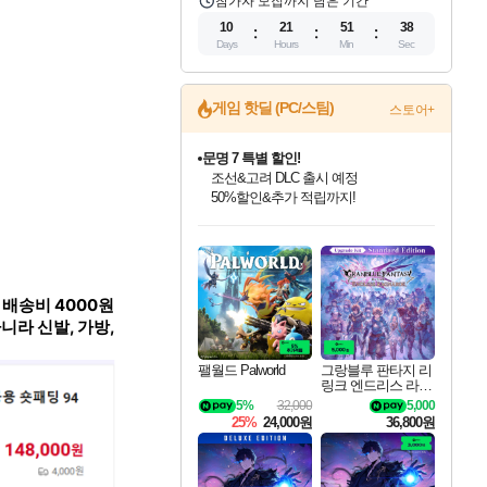
참가자 모집까지 남은 기간
10
21
51
37
Days
Hours
Min
Sec
게임 핫딜 (PC/스팀)
스토어+
문명 7 특별 할인!
조선&고려 DLC 출시 예정
50%할인&추가 적립까지!
인벤게임즈 8월 특별 할인!
드래곤소드: 어웨이크닝 입점!
마블 투혼 파이팅 소울즈 정식출시!
귀무자: 검의 길 예약 판매 중!
비스트 오브 리인카네이션 정식 출시!
커세어 코브 출시 기념 할인!
더 렐릭 퍼스트 가디언 정식 출시
베데스다 40주년 기념 할인 중!
캡콤 프렌차이즈 할인 진행 중!
캡콤 일부 상품 상시 할인
스타워즈 은하계 레이서
로블록스 기프트 카드 공식 입점
인기 퍼블리셔 모음!
스팀으로 만나는 드래곤소드!
마블 히어로 총 출동&화려한 격투!
10% 할인과
게임프릭 신작 IP
해적'섬'을 발전시키자!
설화x하드코어 액션!
베데스다의 명작들을
몬헌, 바하 등 인기 IP를
몬헌 와일즈 & 드래곤즈 도그마2
인벤게임즈에서 10% 추가 적립
Robux를 가장 안전하고
최대 90% 할인가를 만나보세요!
네이버혜택과 함께 만나보세요!
네이버 포인트 혜택까지!
이니&베니 혜택까지!
네이버 혜택가와 함께 예약하세요!
할인&네이버혜택으로 만나보세요!
네이버페이 혜택과 만나보세요!
40주년 프로모션으로 만나보세요!
할인가에 만나보세요!
일부 에디션 상시 할인!
혜택으로 예약 판매 중
편안하게 충전하세요
배송비 4000원
다
니라 신발, 가방,
팰월드 Palworld
그랑블루 판타지 리
링크 엔드리스 라그
나로크 업그레이드
5%
32,000
5,000
킷 Granblue Fantasy
25%
24,000원
36,800원
Relink Endless Ragn
arok Upgrade Kit DL
C