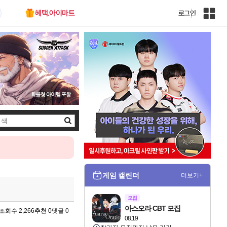
혜택.아이마트
로그인
인
벤
전
체
사
이
트
맵
검
색
게임 캘린더
더보기+
모집
아스오라 CBT 모집
조회수 2,266
추천 0
댓글 0
08.19