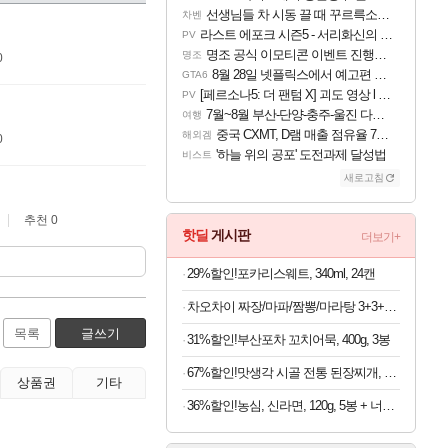
선생님들 차 시동 끌 때 꾸르륵소리나는데
차벤
라스트 에포크 시즌5 - 서리화신의 분노 티저
PV
명조 공식 이모티콘 이벤트 진행해봤습니다! 참여부터 추첨까지????
명조
0
8월 28일 넷플릭스에서 예고편 공개 예정
GTA6
[페르소나5: 더 팬텀 X] 괴도 영상 l 타카마키 안·댄싱 스타
PV
7월~8월 부산-단양-충주-울진 다녀왔어요~
여행
중국 CXMT, D램 매출 점유율 7%…글로벌 4위로 부상
해외겜
0
'하늘 위의 공포' 도전과제 달성법
비스트
새로고침
추천 0
핫딜
게시판
더보기+
29%할인!포카리스웨트, 340ml, 24캔
차오차이 짜장/마파/짬뽕/마라탕 3+3+3 골라담기(+2개 증정)
목록
글쓰기
31%할인!부산포차 꼬치어묵, 400g, 3봉
67%할인!맛생각 시골 전통 된장찌개, 600g, 5개
상품권
기타
36%할인!농심, 신라면, 120g, 5봉 + 너구리, 120g, 5봉 + 짜파게티, 140g, 5봉 + 오징어짬뽕, 124g, 5봉