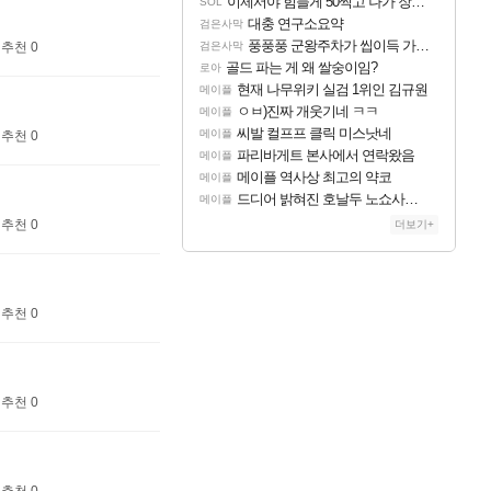
이제서야 힘들게 50찍고 나가 장궁 받았는데...
SOL
대충 연구소요약
검은사막
풍풍풍 군왕주차가 씹이득 가성비라고 ????
추천 0
검은사막
골드 파는 게 왜 쌀숭이임?
로아
현재 나무위키 실검 1위인 김규원
메이플
ㅇㅂ)진짜 개웃기네 ㅋㅋ
메이플
씨발 컬프프 클릭 미스낫네
메이플
추천 0
파리바게트 본사에서 연락왔음
메이플
메이플 역사상 최고의 약코
메이플
드디어 밝혀진 호날두 노쇼사건의 진실 ㅁㅊㄷㄷㄷㄷ
메이플
추천 0
더보기+
추천 0
추천 0