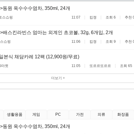
동원 옥수수수염차, 350ml, 24개
토스쇼핑
11:07
킴졍
조회 6
추천 
>배스킨라빈스 엄마는 외계인 초코볼, 32g, 6개입, 2개
스쇼핑
11:06
킴졍
조회 9
추천 
일본식 채담카레 12팩 (12,900원/무료)
G마켓
11:05
또르르또르르
조회 65
더보기 +
생활용품
게임
PC
가전
의류
화장품
동원 옥수수수염차, 350ml, 24개