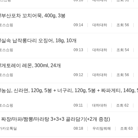
스쇼핑
09:16
대하대하
조회 51
부산포차 꼬치어묵, 400g, 3봉
토스쇼핑
09:14
대하대하
조회 56
실속 납작롱다리 오징어, 18g, 10개
토스쇼핑
09:13
대하대하
조회 54
게토레이 레몬, 300ml, 24개
토스쇼핑
09:12
대하대하
조회 56
농심, 신라면, 120g, 5봉 + 너구리, 120g, 5봉 + 짜파게티, 140g
토스쇼핑
09:11
대하대하
조회 62
짜장/마파/짬뽕/마라탕 3+3+3 골라담기(+2개 증정)
카카오톡딜
08:18
우리팀뭐해
조회 63