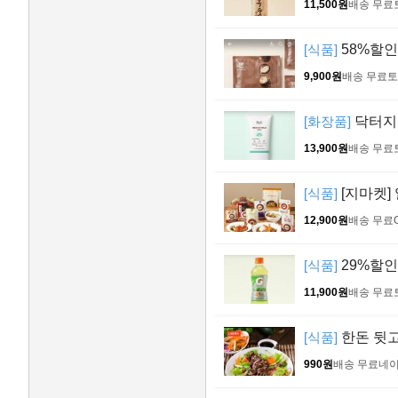
11,500원
배송 무료
[식품]
58%할인
9,900원
배송 무료
토
[화장품]
닥터지 
13,900원
배송 무료
[식품]
[지마켓] 
12,900원
배송 무료
[식품]
29%할인>
11,900원
배송 무료
[식품]
한돈 뒷고
990원
배송 무료
네