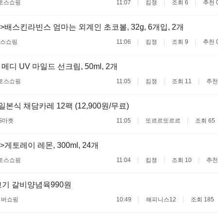
토스쇼핑
11:07
킴졍
조회 6
추천 
>배스킨라빈스 엄마는 외계인 초코볼, 32g, 6개입, 2개
스쇼핑
11:06
킴졍
조회 9
추천 
메디 UV 마일드 선크림, 50ml, 2개
토스쇼핑
11:05
킴졍
조회 11
추천
일본식 채담카레 12팩 (12,900원/무료)
G마켓
11:05
또르르또르르
조회 65
게토레이 레몬, 300ml, 24개
토스쇼핑
11:04
킴졍
조회 10
추천
기 갈비양념육990원
이버쇼핑
10:49
해피니스12
조회 185