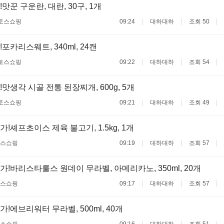
맛꾼 구운란, 대란, 30구, 1개
토스쇼핑
09:24
대하대하
조회 50
포카리스웨트, 340ml, 24캔
토스쇼핑
09:22
대하대하
조회 54
맛생각 시골 전통 된장찌개, 600g, 5개
토스쇼핑
09:21
대하대하
조회 49
!셰프초이스 제육 불고기, 1.5kg, 1개
스쇼핑
09:19
대하대하
조회 57
가!바리스타룰스 원데이 무라벨, 아메리카노, 350ml, 20개
스쇼핑
09:17
대하대하
조회 57
!에브리워터 무라벨, 500ml, 40개