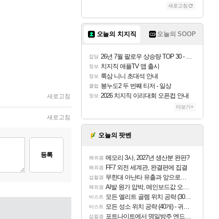
새로고침
오늘의 치지직
오늘의 SOOP
26년 7월 팔로우 상승량 TOP 30 - 월간 치지직
잡담
치지직 애플TV 앱 출시
정보
룩삼 니니 초대석 안내
정보
봉누도2 두 번째 티저 - 일상
클립
2026 치지직 이리대회 오픈컵 안내
새로고침
정보
더보기+
새로고침
오늘의 팟벤
등록
메모리 3사, 2027년 생산분 완판?
해외겜
FF7 외전 세계관, 완결편에 집결
해외겜
무한대 아난타 유출과 앞으로의 예상 (루머)
섭컬겜
AI발 원가 압박, 메인보드값 오르나
해외겜
모든 엘리트 골렘 위치 공략 (30개) - 방랑 결투가
비스트
모든 성소 위치 공략 (40개) - 귀환한 영혼 도전과제
비스트
포트나이트에서 명일방주 엔드필드 [펠리카] 판매 예정
섭컬겜