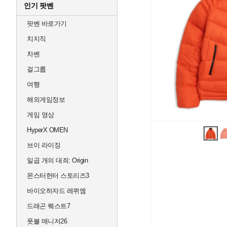
인기 팟벤
팟벤 바로가기
치지직
차벤
걸그룹
여행
해외게임정보
게임 영상
HyperX OMEN
브이 라이징
일곱 개의 대죄: Origin
몬스터헌터 스토리즈3
바이오하자드 레퀴엠
드래곤 퀘스트7
풋볼 매니저26