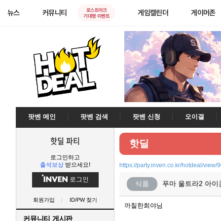
로스트아크
뉴스
커뮤니티
게임캘린더
게이머존
기대평 이벤트
팟벤 메인
팟벤 검색
팟벤 신청
오이갤
핫딜 파티
핫딜
로그인하고
출석보상
받으세요!
https://party.inven.co.kr/hotdeal/view/
로그인
식품
푸마 울트라2 아이콘
회원가입
ID/PW 찾기
까칠한희야님
커뮤니티 게시판