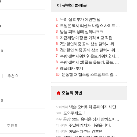
0
이 팟벤의 화제글
1
우리 집 피부가 예민한 날
2
모델은 역시 리센느 나랑스 사이드 1.25L 1박스
0
3
밤샘 피부 상태 실화냐ㅋㅋ
4
자급제랑 매장 폰 가격 비교 직접 안가도 되네요
5
2만 할인해줌 공식 삼성 갤럭시 워치9 크림, 40mm, 블루투스
6
2만 할인 해줌 공식 삼성 갤럭시 워치9 실버, 44mm, 블루투스
 0
7
쿠팡 갤럭시워치9, 울트라워치2 사전구매 혜택 받아보세요
8
쿠팡 갤럭시 z8 폴드 울트라, 폴드, 플립 사전예약
9
레플리카 후기
10
운동할 때 헬스장 스트랩으로 얼굴 만졌다가 볼 뒤집어짐
추천 0
오늘의 핫벤
 0
넥슨 오버워치 홈페이지 새단장!!
오버워치
도와주세요..!
SOL
공장: xx님 옴니움 장서 안하셨어요?
와우
주말패키지가 나왔읍니다.
추천 0
리니지M
아떨린다 한시간후면
리니지M