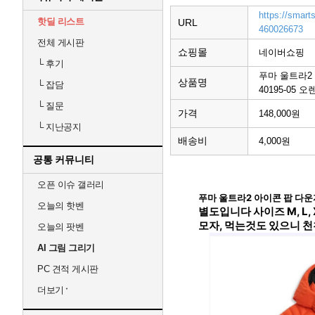
https://smart
핫딜 리스트
URL
460026673
전체 게시판
쇼핑몰
네이버쇼핑
└
후기
푸마 울트라2
상품명
└
잡담
40195-05 오
└
질문
가격
148,000원
└
지난공지
배송비
4,000원
공통 커뮤니티
오픈 이슈 갤러리
푸마 울트라2 아이콘 팝 다운
오늘의 핫벤
별도입니다 사이즈 M, L
모자, 먹는것도 있으니 
오늘의 팟벤
AI 그림 그리기
PC 견적 게시판
더보기