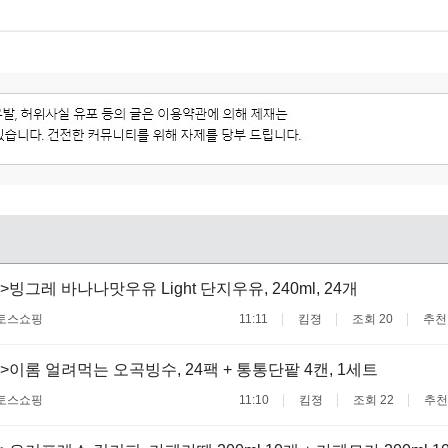
빙그레 바나나맛우유 Light 단지우유, 240ml, 24개
토스쇼핑
11:11
킴졍
조회 20
추천
>이롬 얼려먹는 오곡빙수, 24팩 + 통통단팥 4캔, 1세트
토스쇼핑
11:10
킴졍
조회 22
추천