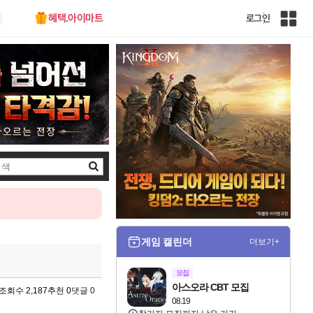
혜택.아이마트
로그인
인
벤
전
체
사
이
트
맵
검
색
게임 캘린더
더보기+
모집
아스오라 CBT 모집
조회수 2,187
추천 0
댓글 0
08.19