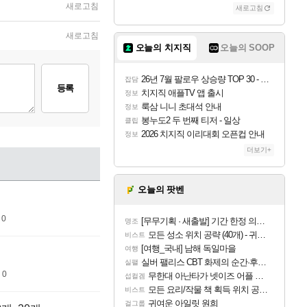
새로고침
새로고침
새로고침
오늘의 치지직
오늘의 SOOP
26년 7월 팔로우 상승량 TOP 30 - 월간 치지직
잡담
등록
치지직 애플TV 앱 출시
정보
룩삼 니니 초대석 안내
정보
봉누도2 두 번째 티저 - 일상
클립
2026 치지직 이리대회 오픈컵 안내
정보
더보기+
오늘의 팟벤
 0
[무무기획 · 새출발] 기간 한정 의뢰 이벤트
명조
모든 성소 위치 공략 (40개) - 귀환한 영혼 도전과제
비스트
[여행_국내] 남해 독일마을
여행
실버 팰리스 CBT 화제의 순간·후기 모음
실팰
 0
무한대 아난타가 넷이즈 어플 달력에 일정 등록
섭컬겜
모든 요리/작물 책 획득 위치 공략 (36개) - 미식가 도전과제
비스트
귀여운 아일릿 원희
걸그룹