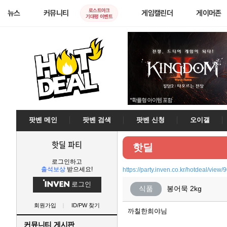
로스트아크
뉴스
커뮤니티
게임캘린더
게이머존
기대평 이벤트
팟벤 메인
팟벤 검색
팟벤 신청
오이갤
핫딜 파티
핫딜
로그인하고
출석보상
받으세요!
https://party.inven.co.kr/hotdeal/view/
로그인
식품
봉어묵 2kg
회원가입
ID/PW 찾기
까칠한희야님
커뮤니티 게시판