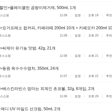
할인>플레이클린 곰팡이제거제, 500ml, 1개
스쇼핑
11:09
킴졍
조회 19
추천
요거프레소 컵커피, 카페라떼 200ml 10개 + 카페모카 200ml 10
토스쇼핑
11:08
킴졍
조회 20
추천
씨제이 유기농 맛밤, 42g, 21개
토스쇼핑
11:08
킴졍
조회 21
추천
동원 옥수수수염차, 350ml, 24개
토스쇼핑
11:07
킴졍
조회 22
추천
>배스킨라빈스 엄마는 외계인 초코볼, 32g, 6개입, 2개
스쇼핑
11:06
킴졍
조회 28
추천
메디 UV 마일드 선크림, 50ml, 2개