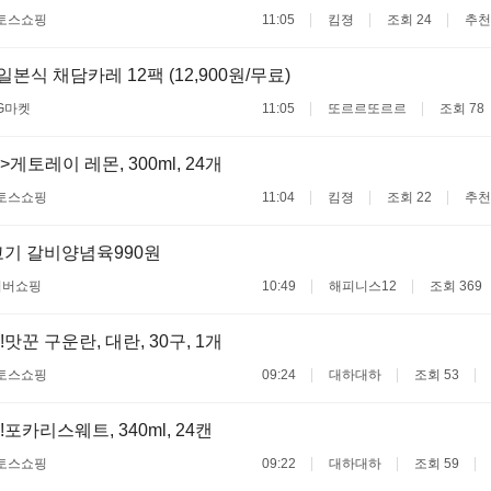
토스쇼핑
11:05
킴졍
조회 24
추천
일본식 채담카레 12팩 (12,900원/무료)
G마켓
11:05
또르르또르르
조회 78
게토레이 레몬, 300ml, 24개
토스쇼핑
11:04
킴졍
조회 22
추천
기 갈비양념육990원
이버쇼핑
10:49
해피니스12
조회 369
맛꾼 구운란, 대란, 30구, 1개
토스쇼핑
09:24
대하대하
조회 53
포카리스웨트, 340ml, 24캔
토스쇼핑
09:22
대하대하
조회 59