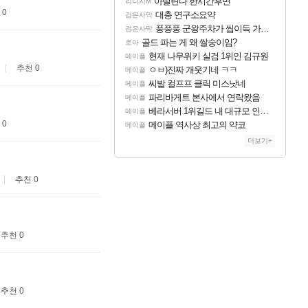
아떨린다 한시간후면
리니지M
 0
대충 연구소요약
검은사막
풍풍풍 군왕주차가 씹이득 가성비라고 ????
검은사막
골드 파는 게 왜 쌀숭이임?
로아
현재 나무위키 실검 1위인 김규원
메이플
추천 0
ㅇㅂ)진짜 개웃기네 ㅋㅋ
메이플
씨발 컬프프 클릭 미스낫네
메이플
파리바게트 본사에서 연락왔음
메이플
베라서버 1위길드 내 대규모 인원이탈종용 추정사건
메이플
 0
메이플 역사상 최고의 약코
메이플
더보기+
추천 0
추천 0
추천 0