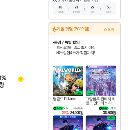
참가자 모집까지 남은 기간
10
21
27
53
Days
Hours
Min
Sec
문명 7 특별 할인!
게임 핫딜 (PC/스팀)
스토어+
조선&고려 DLC 출시 예정
50%할인&추가 적립까지!
마블 투혼 파이팅 소울즈 정식출시!
마블 히어로 총 출동&화려한 격투!
네이버 포인트 혜택까지!
인벤게임즈 8월 특별 할인!
드래곤소드: 어웨이크닝 입점!
귀무자: 검의 길 예약 판매 중!
비스트 오브 리인카네이션 정식 출시!
커세어 코브 출시 기념 할인!
더 렐릭 퍼스트 가디언 정식 출시
베데스다 40주년 기념 할인 중!
캡콤 프렌차이즈 할인 진행 중!
캡콤 일부 상품 상시 할인
스타워즈 은하계 레이서
로블록스 기프트 카드 공식 입점
인기 퍼블리셔 모음!
스팀으로 만나는 드래곤소드!
10% 할인과
게임프릭 신작 IP
해적'섬'을 발전시키자!
설화x하드코어 액션!
베데스다의 명작들을
몬헌, 바하 등 인기 IP를
몬헌 와일즈 & 드래곤즈 도그마2
인벤게임즈에서 10% 추가 적립
Robux를 가장 안전하고
최대 90% 할인가를 만나보세요!
네이버혜택과 함께 만나보세요!
이니&베니 혜택까지!
네이버 혜택가와 함께 예약하세요!
할인&네이버혜택으로 만나보세요!
네이버페이 혜택과 만나보세요!
40주년 프로모션으로 만나보세요!
할인가에 만나보세요!
일부 에디션 상시 할인!
혜택으로 예약 판매 중
편안하게 충전하세요
팰월드 Palworld
그랑블루 판타지 리
링크 엔드리스 라그
나로크 업그레이드
5%
32,000
5,000
킷 Granblue Fantasy
25%
24,000원
36,800원
Relink Endless Ragn
arok Upgrade Kit DL
C