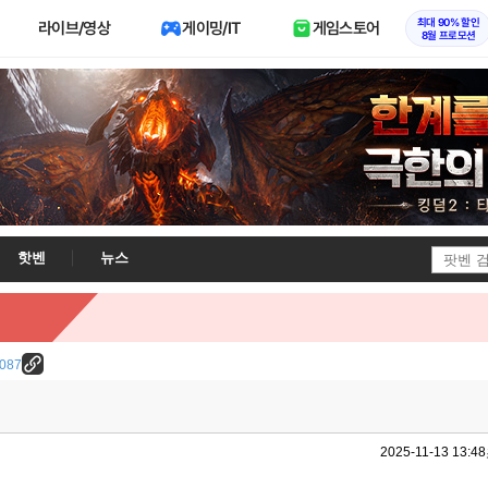
최대 90% 할인
라이브/영상
게이밍/IT
게임스토어
8월 프로모션
핫벤
뉴스
9087
2025-11-13 13:48