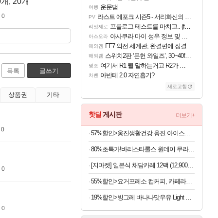
개, 20개
운문댐
여행
 0
라스트 에포크 시즌5 - 서리화신의 분노 티저
PV
프롤로그 테스트를 마치고.. (feat. 리아)
리밋제로
아사쿠라 마이 성우 정보 및 주요 필모
아스오라
FF7 외전 세계관, 완결편에 집결
해외겜
스위치2판 ‘몬헌 와일즈’, 30~40fps 목표 추정
해외겜
여기서 R1 뭘 말하는거고 R2가 뭘말하는걸까요?
명조
목록
글쓰기
아반테 2.0 자연흡기?
차벤
새로고침
상품권
기타
핫딜
게시판
더보기+
 0
57%할인>웅진생활건강 웅진 아이스크림 메이커, 1개
80%초특가!바리스타룰스 원데이 무라벨, 아메리카노, 350ml, 20개
[지마켓] 일본식 채담카레 12팩 (12,900원/무료)
 0
55%할인>요거프레소 컵커피, 카페라떼 200ml 10개 + 카페모카 200ml 10개, 20개
19%할인>빙그레 바나나맛우유 Light 단지우유, 240ml, 24개
 0