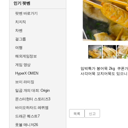
인기 팟벤
팟벤 바로가기
치지직
차벤
걸그룹
여행
해외게임정보
게임 영상
임박특가 봉어묵 2kg 쿠폰가
HyperX OMEN
사각어묵 꼬치어묵도 있으니
브이 라이징
일곱 개의 대죄: Origin
몬스터헌터 스토리즈3
바이오하자드 레퀴엠
목록
신고
드래곤 퀘스트7
풋볼 매니저26