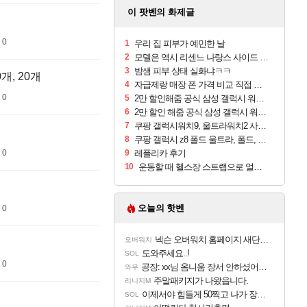
이 팟벤의 화제글
 0
1
우리 집 피부가 예민한 날
2
모델은 역시 리센느 나랑스 사이드 1.25L 1박스
3
밤샘 피부 상태 실화냐ㅋㅋ
개, 20개
4
자급제랑 매장 폰 가격 비교 직접 안가도 되네요
 0
5
2만 할인해줌 공식 삼성 갤럭시 워치9 크림, 40mm, 블루투스
6
2만 할인 해줌 공식 삼성 갤럭시 워치9 실버, 44mm, 블루투스
7
쿠팡 갤럭시워치9, 울트라워치2 사전구매 혜택 받아보세요
8
쿠팡 갤럭시 z8 폴드 울트라, 폴드, 플립 사전예약
 0
9
레플리카 후기
10
운동할 때 헬스장 스트랩으로 얼굴 만졌다가 볼 뒤집어짐
오늘의 핫벤
 0
넥슨 오버워치 홈페이지 새단장!!
오버워치
도와주세요..!
SOL
 0
공장: xx님 옴니움 장서 안하셨어요?
와우
주말패키지가 나왔읍니다.
리니지M
이제서야 힘들게 50찍고 나가 장궁 받았는데...
SOL