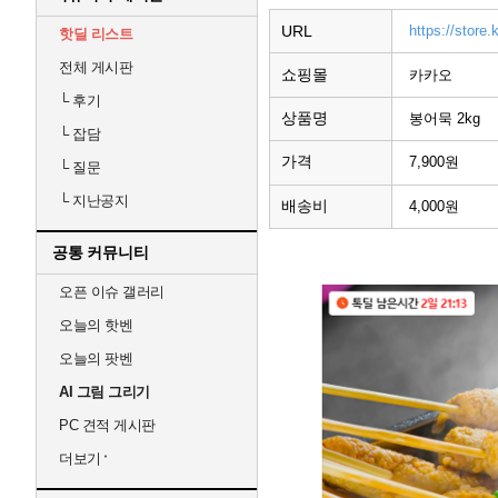
URL
https://store
핫딜 리스트
전체 게시판
쇼핑몰
카카오
└
후기
상품명
봉어묵 2kg
└
잡담
가격
7,900원
└
질문
└
지난공지
배송비
4,000원
공통 커뮤니티
오픈 이슈 갤러리
오늘의 핫벤
오늘의 팟벤
AI 그림 그리기
PC 견적 게시판
더보기