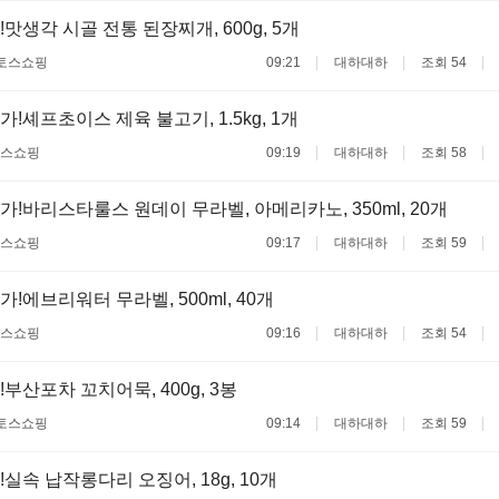
맛생각 시골 전통 된장찌개, 600g, 5개
토스쇼핑
09:21
대하대하
조회 54
!셰프초이스 제육 불고기, 1.5kg, 1개
스쇼핑
09:19
대하대하
조회 58
가!바리스타룰스 원데이 무라벨, 아메리카노, 350ml, 20개
스쇼핑
09:17
대하대하
조회 59
!에브리워터 무라벨, 500ml, 40개
스쇼핑
09:16
대하대하
조회 54
부산포차 꼬치어묵, 400g, 3봉
토스쇼핑
09:14
대하대하
조회 59
실속 납작롱다리 오징어, 18g, 10개