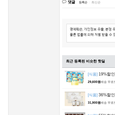
댓글
등록순
|
최신순
최근 등록된 비슷한 핫딜
[식품]
19%할인>
29,600원
배송 무료
[식품]
36%할인
31,900원
배송 무료