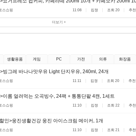
요거프레소 컵커피, 카페라떼 200ml 10개 + 카페모카 200ml 10
토스쇼핑
11:08
킴졍
조회 20
추천
더보기 +
생활용품
게임
PC
가전
의류
화장품
빙그레 바나나맛우유 Light 단지우유, 240ml, 24개
토스쇼핑
11:11
킴졍
조회 20
추천
>이롬 얼려먹는 오곡빙수, 24팩 + 통통단팥 4캔, 1세트
토스쇼핑
11:10
킴졍
조회 22
추천
%할인>웅진생활건강 웅진 아이스크림 메이커, 1개
토스쇼핑
11:10
킴졍
조회 21
추천