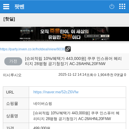
팟벤
[핫딜]
https://party.inven.co.kr/hotdeal/view/9038
[슈퍼적립 10%/혜택가 443,000원] 쿠쿠 인스퓨어 헤리
가전
티지 28평형 공기청정기 AC-28AHNL20FNW
2025-11-12 14:14
이시루시오
조회수 1,904
추천 0
댓글 0
URL
https://naver.me/52cZ6Vfw
쇼핑몰
네이버쇼핑
[슈퍼적립 10%/혜택가 443,000원] 쿠쿠 인스퓨어 헤
상품명
리티지 28평형 공기청정기 AC-28AHNL20FNW
가격
499,000원