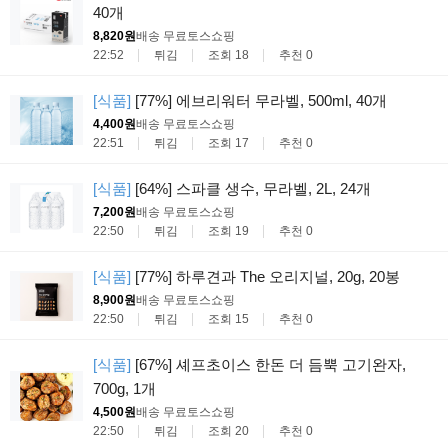
40개
8,820원
배송 무료
토스쇼핑
22:52
튀김
조회 18
추천 0
[식품]
[77%] 에브리워터 무라벨, 500ml, 40개
4,400원
배송 무료
토스쇼핑
22:51
튀김
조회 17
추천 0
[식품]
[64%] 스파클 생수, 무라벨, 2L, 24개
7,200원
배송 무료
토스쇼핑
22:50
튀김
조회 19
추천 0
[식품]
[77%] 하루견과 The 오리지널, 20g, 20봉
8,900원
배송 무료
토스쇼핑
22:50
튀김
조회 15
추천 0
[식품]
[67%] 셰프초이스 한돈 더 듬뿍 고기완자,
700g, 1개
4,500원
배송 무료
토스쇼핑
22:50
튀김
조회 20
추천 0