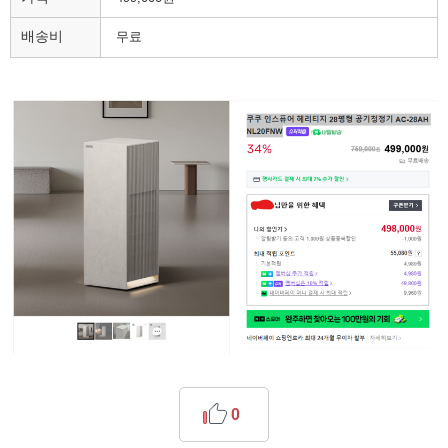
배송비
무료
0