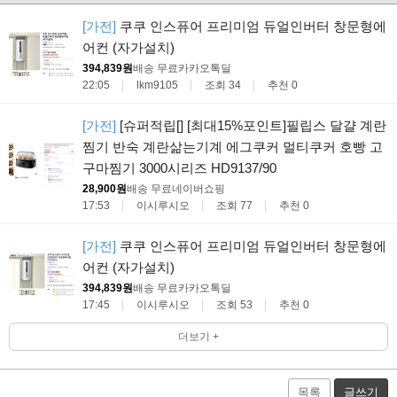
[가전]
쿠쿠 인스퓨어 프리미엄 듀얼인버터 창문형에
어컨 (자가설치)
394,839원
배송 무료
카카오톡딜
22:05
lkm9105
조회 34
추천 0
[가전]
[슈퍼적립[] [최대15%포인트]필립스 달걀 계란
찜기 반숙 계란삶는기계 에그쿠커 멀티쿠커 호빵 고
구마찜기 3000시리즈 HD9137/90
28,900원
배송 무료
네이버쇼핑
17:53
이시루시오
조회 77
추천 0
[가전]
쿠쿠 인스퓨어 프리미엄 듀얼인버터 창문형에
어컨 (자가설치)
394,839원
배송 무료
카카오톡딜
17:45
이시루시오
조회 53
추천 0
더보기 +
목록
글쓰기