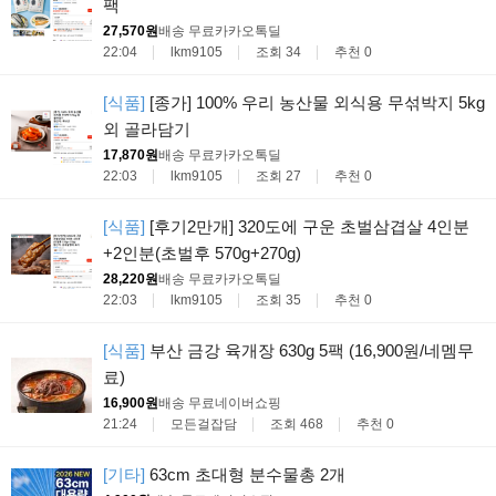
팩
27,570원
배송 무료
카카오톡딜
22:04
lkm9105
조회 34
추천 0
[식품]
[종가] 100% 우리 농산물 외식용 무섞박지 5kg
외 골라담기
17,870원
배송 무료
카카오톡딜
22:03
lkm9105
조회 27
추천 0
[식품]
[후기2만개] 320도에 구운 초벌삼겹살 4인분
+2인분(초벌후 570g+270g)
28,220원
배송 무료
카카오톡딜
22:03
lkm9105
조회 35
추천 0
[식품]
부산 금강 육개장 630g 5팩 (16,900원/네멤무
료)
16,900원
배송 무료
네이버쇼핑
21:24
모든걸잡담
조회 468
추천 0
[기타]
63cm 초대형 분수물총 2개