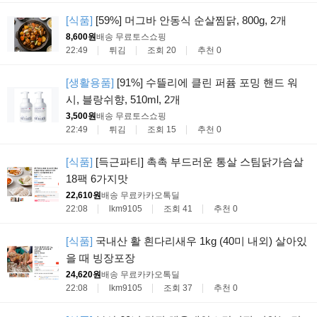
[식품]
[59%] 머그바 안동식 순살찜닭, 800g, 2개
8,600원
배송 무료
토스쇼핑
22:49
튀김
조회 20
추천 0
[생활용품]
[91%] 수뜰리에 클린 퍼퓸 포밍 핸드 워
시, 블랑쉬향, 510ml, 2개
3,500원
배송 무료
토스쇼핑
22:49
튀김
조회 15
추천 0
[식품]
[득근파티] 촉촉 부드러운 통살 스팀닭가슴살
18팩 6가지맛
22,610원
배송 무료
카카오톡딜
22:08
lkm9105
조회 41
추천 0
[식품]
국내산 활 흰다리새우 1kg (40미 내외) 살아있
을 때 빙장포장
24,620원
배송 무료
카카오톡딜
22:08
lkm9105
조회 37
추천 0