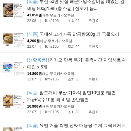
[식품]
부산 60년 맛집 해운대암소갈비집 뼈없는 갈
비탕 800g*5팩 (총 4kg) | 살코기 듬...
41,850원
배송 무료
카카오톡딜
22:08
lkm9105
조회 42
추천 0
[식품]
국내산 고기가득 닭곰탕600g 외 국물요리
4,200원
배송 무료
카카오톡딜
22:07
lkm9105
조회 44
추천 0
[생활용품]
[카카오 단독 특가] 휴족시간 지압시트 4
매입 x 5개
14,800원
배송 무료
카카오톡딜
22:07
lkm9105
조회 36
추천 0
[식품]
참도깨비 부산 가야식 밀면10인분 /밀면
2kg+육수10봉 외 비빔,반반밀면
10,900원
배송 무료
카카오톡딜
22:07
lkm9105
조회 38
추천 0
[식품]
요빌 거품 싹뺀 진짜 대용량 수제 그릭요거트