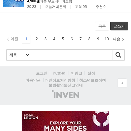
4,900원
배송 무료
네이버쇼핑
20:23
오늘저녁은뭐
조회 95
추천 0
목록
글쓰기
이전
1
2
3
4
5
6
7
8
9
10
다음
로그인
PC화면
퀵링크
설정
청소년보호정책
이용약관
개인정보처리방침
▲
불법촬영물신고안내
(주)
인
벤