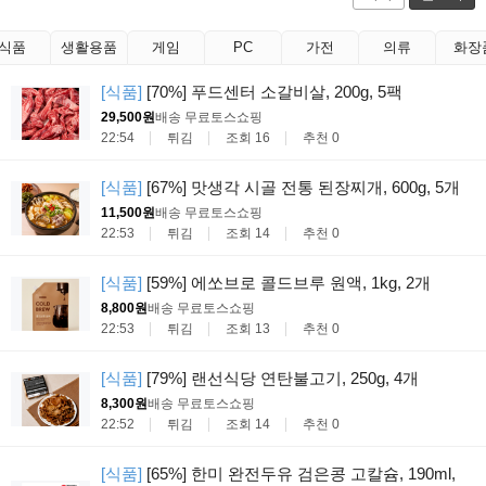
식품
생활용품
게임
PC
가전
의류
화장
[식품]
[70%] 푸드센터 소갈비살, 200g, 5팩
29,500원
배송 무료
토스쇼핑
22:54
튀김
조회 16
추천 0
[식품]
[67%] 맛생각 시골 전통 된장찌개, 600g, 5개
11,500원
배송 무료
토스쇼핑
22:53
튀김
조회 14
추천 0
[식품]
[59%] 에쏘브로 콜드브루 원액, 1kg, 2개
8,800원
배송 무료
토스쇼핑
22:53
튀김
조회 13
추천 0
[식품]
[79%] 랜선식당 연탄불고기, 250g, 4개
8,300원
배송 무료
토스쇼핑
22:52
튀김
조회 14
추천 0
[식품]
[65%] 한미 완전두유 검은콩 고칼슘, 190ml,