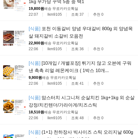
1kg 무가당 꾸덕 5종 중 택1
19,800원
배송 무료
카카오톡딜
22:07
lkm9105
조회 37
추천 0
[식품]
포천 이동갈비 양념 우대갈비 800g 외 양념목
살 돼지갈비 소갈비 모음전
22,900원
배송 무료
카카오톡딜
22:06
lkm9105
조회 36
추천 0
[식품]
[10개입 / 개별포장] 튀기지 않고 오븐에 구워
낸 촉촉 리얼 레몬케이크 ( 1박스 10개...
9,900원
배송 무료
카카오톡딜
22:06
lkm9105
조회 41
추천 0
[식품]
맘스터치 시그니처 순살치킨 1kg+1kg 외 순살
강정/치킨텐더/가라아게/치즈스틱
18,510원
배송 무료
카카오톡딜
22:06
lkm9105
조회 48
추천 0
[식품]
(1+1) 천하장사 빅사이즈 스틱 오리지날 600g