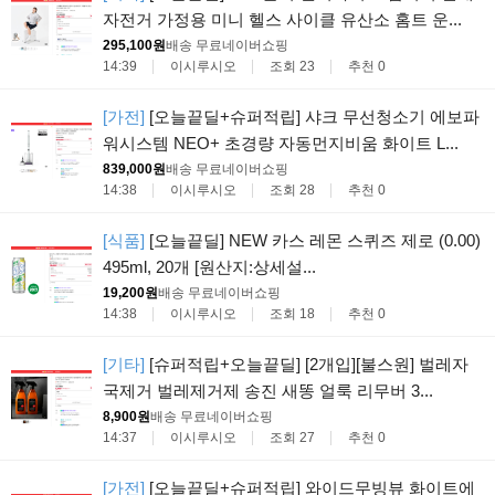
자전거 가정용 미니 헬스 사이클 유산소 홈트 운...
295,100원
배송 무료
네이버쇼핑
14:39
이시루시오
조회 23
추천 0
[가전]
[오늘끝딜+슈퍼적립] 샤크 무선청소기 에보파
워시스템 NEO+ 초경량 자동먼지비움 화이트 L...
839,000원
배송 무료
네이버쇼핑
14:38
이시루시오
조회 28
추천 0
[식품]
[오늘끝딜] NEW 카스 레몬 스퀴즈 제로 (0.00)
495ml, 20개 [원산지:상세설...
19,200원
배송 무료
네이버쇼핑
14:38
이시루시오
조회 18
추천 0
[기타]
[슈퍼적립+오늘끝딜] [2개입][불스원] 벌레자
국제거 벌레제거제 송진 새똥 얼룩 리무버 3...
8,900원
배송 무료
네이버쇼핑
14:37
이시루시오
조회 27
추천 0
[가전]
[오늘끝딜+슈퍼적립] 와이드무빙뷰 화이트에