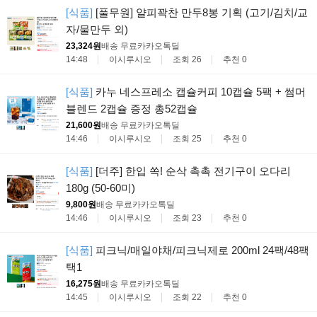
[식품]
[풀무원] 얄피꽉찬 만두8봉 기획 (고기/김치/교
자/물만두 외)
23,324원
배송 무료
카카오톡딜
14:48
이시루시오
조회 26
추천 0
[식품]
카누 네스프레소 캡슐커피 10캡슐 5팩 + 썸머
블렌드 2캡슐 증정 총52캡슐
21,600원
배송 무료
카카오톡딜
14:46
이시루시오
조회 25
추천 0
[식품]
[더주] 한입 쏙! 순삭 촉촉 전기구이 오다리
180g (50-60미)
9,800원
배송 무료
카카오톡딜
14:46
이시루시오
조회 23
추천 0
[식품]
피크닉/매일야채/피크닉제로 200ml 24팩/48팩
택1
16,275원
배송 무료
카카오톡딜
14:45
이시루시오
조회 22
추천 0