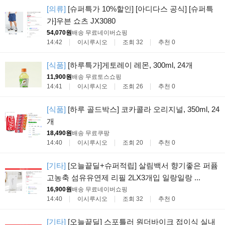
[의류]
[슈퍼특가 10%할인] [아디다스 공식] [슈퍼특
가]우븐 쇼츠 JX3080
54,070원
배송 무료
네이버쇼핑
14:42
이시루시오
조회 32
추천 0
[식품]
[하루특가]게토레이 레몬, 300ml, 24개
11,900원
배송 무료
토스쇼핑
14:41
이시루시오
조회 26
추천 0
[식품]
[하루 골드박스] 코카콜라 오리지널, 350ml, 24
개
18,490원
배송 무료
쿠팡
14:40
이시루시오
조회 20
추천 0
[기타]
[오늘끝딜+슈퍼적립] 살림백서 향기좋은 퍼퓸
고농축 섬유유연제 리필 2LX3개입 일랑일랑 ...
16,900원
배송 무료
네이버쇼핑
14:40
이시루시오
조회 32
추천 0
[기타]
[오늘끝딜] 스포틀러 원더바이크 접이식 실내