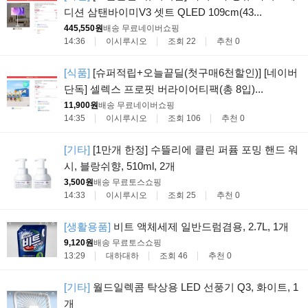
디션 삼탠바이미V3 셋트 QLED 109cm(43...
445,550원
배송 무료
네이버쇼핑
14:36
이시루시오
조회 22
추천 0
[식품]
[슈퍼적립+오늘끝딜(첫구매6천할인)] [네이버
단독] 셀렉스 프로핏 버라이어티팩(총 8입)...
11,900원
배송 무료
네이버쇼핑
14:35
이시루시오
조회 106
추천 0
[기타]
[1만개 한정] 수뜰리에 클린 퍼퓸 포밍 핸드 워
시, 블랑쉬향, 510ml, 2개
3,500원
배송 무료
토스쇼핑
14:33
이시루시오
조회 25
추천 0
[생활용품]
비트 액체세제 일반드럼겸용, 2.7L, 1개
9,120원
배송 무료
토스쇼핑
13:29
대하대하
조회 46
추천 0
[기타]
월드일렉콤 탁상용 LED 선풍기 Q3, 화이트, 1
개