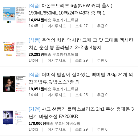
[식품]
아몬드브리즈 6종(NEW 커피 출시)
190ML/950ML 10팩/24팩/48팩 중 택 1
14,694원
배송 무료
카카오톡딜
14:45
이시루시오
조회 27
추천 0
[식품]
추억의 치킨 맥시칸 그때 그 맛 그대로 맥시칸
치킨 순살 봉 골라담기 2+2 총 4봉지
20,283원
배송 무료
카카오톡딜
14:44
이시루시오
조회 29
추천 0
[식품]
더미식 밥알이 살아있는 백미밥 200g 24개 외
잡곡밥류,덮밥소스7종 외
18,051원
배송 무료
카카오톡딜
14:44
이시루시오
조회 25
추천 0
[가전]
샤크 선풍기 플렉스브리즈 2in1 무선 휴대용 3
단계 바람조절 FA200KR
178,000원
배송 무료
네이버쇼핑
14:43
이시루시오
조회 29
추천 0