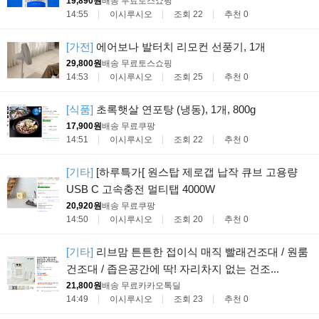
19,890원
배송 무료
토스쇼핑
14:55
이시루시오
조회 22
추천 0
[가전]
에어보나 발터치 리모컨 선풍기, 1개
29,800원
배송 무료
토스쇼핑
14:53
이시루시오
조회 25
추천 0
[식품]
초록햇살 연포탕 (냉동), 1개, 800g
17,900원
배송 무료
쿠팡
14:51
이시루시오
조회 22
추천 0
[기타]
[하루특가[ 원스탑 제로갭 납작 큐브 고용량
USB C 고속충전 멀티탭 4000W
20,920원
배송 무료
쿠팡
14:50
이시루시오
조회 20
추천 0
[기타]
리브맘 튼튼한 접이식 매직 빨래건조대 / 원룸
건조대 / 좁은공간에 딱! 자리차지 없는 건조...
21,800원
배송 무료
카카오톡딜
14:49
이시루시오
조회 23
추천 0