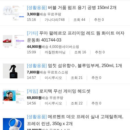
[생활용품]
버블 거품 펌프 용기 공병 150ml 2개
3,900원
배송 무료
쿠팡
15:16
가나다라748
조회 44
추천 0
[기타]
푸마 팔레르모 프리미엄 레드 웜 화이트 여자
운동화 401744-03
44,900원
배송 4,000원
네이버쇼핑
15:09
까칠한희야님
조회 16
추천 0
[생활용품]
멈칫 섬유향수, 블루밍부케, 250ml, 1개
7,800원
배송 무료
토스쇼핑
14:57
이시루시오
조회 21
추천 0
[게임]
로지텍 무선 게이밍 헤드셋
69,800원
배송 무료
쿠팡
14:56
이시루시오
조회 22
추천 0
[생활용품]
메르헨트 데오 프레쉬 실내 고체탈취제,
프레쉬 린넨, 350g x 2개