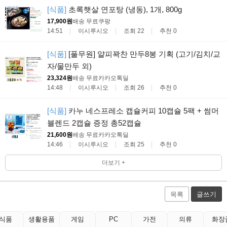
[식품]
초록햇살 연포탕 (냉동), 1개, 800g
17,900원
배송 무료
쿠팡
14:51
이시루시오
조회 22
추천 0
[식품]
[풀무원] 얄피꽉찬 만두8봉 기획 (고기/김치/교
자/물만두 외)
23,324원
배송 무료
카카오톡딜
14:48
이시루시오
조회 26
추천 0
[식품]
카누 네스프레소 캡슐커피 10캡슐 5팩 + 썸머
블렌드 2캡슐 증정 총52캡슐
21,600원
배송 무료
카카오톡딜
14:46
이시루시오
조회 25
추천 0
더보기 +
목록
글쓰기
식품
생활용품
게임
PC
가전
의류
화장