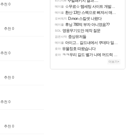
주말패키지 결과.....
리니지M
추천 0
☆무료☆ 템세팅 사이트 개발자입니다
메이플
환산 13만 스펙으로 삐져서 매주 수로 10만점 치고있으면 ㅋㅋ
메이플
D.mon 스킬셋 나왔다
오버워치
후닝 780억 부자 아니였음??
메이플
추천 0
영웅무기도안 제작 질문
SOL
중상유저들
검은사막
아이고... 길드내에서 쿠데타 일어났네
메이플
유물칭호 따왔습니다
로아
추천 0
ㅋㅋ우리 길드 벨가 나메 꺼드럭 대다가 싸움났다
로아
더보기+
추천 0
추천 0
추천 0