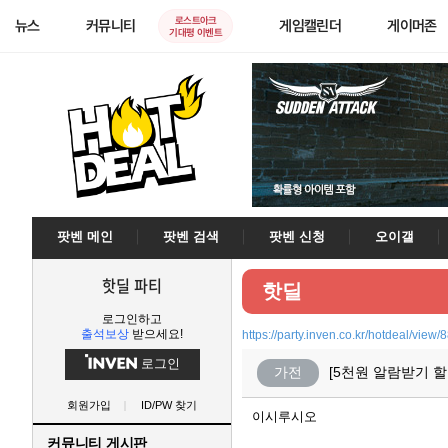
로스트아크
뉴스
커뮤니티
게임캘린더
게이머존
기대평 이벤트
팟벤 메인
팟벤 검색
팟벤 신청
오이갤
핫딜 파티
핫딜
로그인하고
출석보상
받으세요!
https://party.inven.co.kr/hotdeal/view/
로그인
가전
[5천원 알람받기 
회원가입
ID/PW 찾기
이시루시오
커뮤니티 게시판