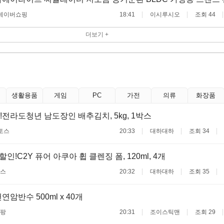
네이버쇼핑
18:41
이시루시오
조회 44
더보기 +
생활용품
게임
PC
가전
의류
화장품
!전라도청년 남도장인 배추김치, 5kg, 1박스
토스
20:33
대하대하
조회 34
할인!C2Y 퓨어 아쿠아 휩 클렌징 폼, 120ml, 4개
스
20:32
대하대하
조회 35
암반수 500ml x 40개
팡
20:31
조이스틱맨
조회 29