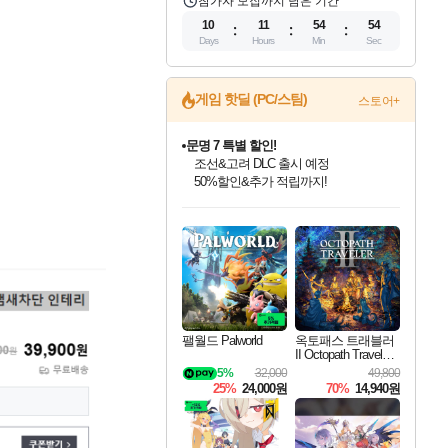
참가자 모집까지 남은 기간
10
11
54
53
Days
Hours
Min
Sec
게임 핫딜 (PC/스팀)
스토어+
문명 7 특별 할인!
조선&고려 DLC 출시 예정
50%할인&추가 적립까지!
마블 투혼 파이팅 소울즈 정식출시!
마블 히어로 총 출동&화려한 격투!
인벤게임즈 8월 특별 할인!
드래곤소드: 어웨이크닝 입점!
귀무자: 검의 길 예약 판매 중!
비스트 오브 리인카네이션 정식 출시!
커세어 코브 출시 기념 할인!
더 렐릭 퍼스트 가디언 정식 출시
베데스다 40주년 기념 할인 중!
캡콤 프렌차이즈 할인 진행 중!
캡콤 일부 상품 상시 할인
스타워즈 은하계 레이서
로블록스 기프트 카드 공식 입점
네이버 포인트 혜택까지!
인기 퍼블리셔 모음!
스팀으로 만나는 드래곤소드!
10% 할인과
게임프릭 신작 IP
해적'섬'을 발전시키자!
설화x하드코어 액션!
베데스다의 명작들을
몬헌, 바하 등 인기 IP를
몬헌 와일즈 & 드래곤즈 도그마2
인벤게임즈에서 10% 추가 적립
Robux를 가장 안전하고
최대 90% 할인가를 만나보세요!
네이버혜택과 함께 만나보세요!
이니&베니 혜택까지!
네이버 혜택가와 함께 예약하세요!
할인&네이버혜택으로 만나보세요!
네이버페이 혜택과 만나보세요!
40주년 프로모션으로 만나보세요!
할인가에 만나보세요!
일부 에디션 상시 할인!
혜택으로 예약 판매 중
편안하게 충전하세요
팰월드 Palworld
옥토패스 트래블러
II Octopath Traveler I
I
5%
32,000
49,800
25%
24,000원
70%
14,940원