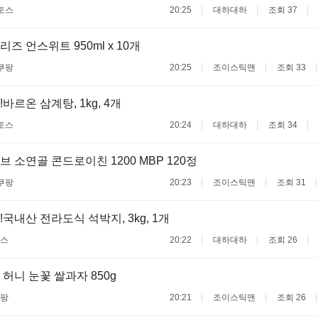
토스
20:25
대하대하
조회 37
즈 언스위트 950ml x 10개
쿠팡
20:25
조이스틱맨
조회 33
바르온 삼계탕, 1kg, 4개
토스
20:24
대하대하
조회 34
 소연골 콘드로이친 1200 MBP 120정
쿠팡
20:23
조이스틱맨
조회 31
국내산 전라도식 석박지, 3kg, 1개
스
20:22
대하대하
조회 26
허니 눈꽃 쌀과자 850g
팡
20:21
조이스틱맨
조회 26