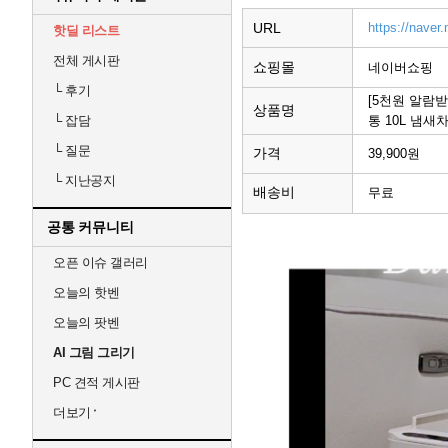
URL
https://nave
핫딜 리스트
전체 게시판
쇼핑몰
네이버쇼핑
└
후기
[5천원 알람
상품명
통 10L 냄
└
잡담
└
질문
가격
39,900원
└
지난공지
배송비
무료
공통 커뮤니티
오픈 이슈 갤러리
오늘의 핫벤
오늘의 팟벤
AI 그림 그리기
PC 견적 게시판
더보기