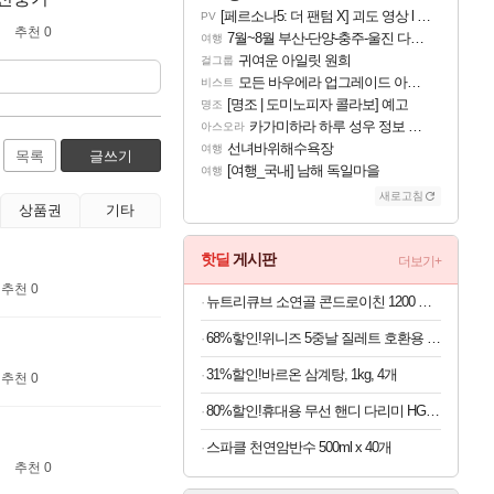
[페르소나5: 더 팬텀 X] 괴도 영상 l 타카마키 안·댄싱 스타
PV
추천 0
7월~8월 부산-단양-충주-울진 다녀왔어요~
여행
귀여운 아일릿 원희
걸그룹
모든 바우에라 업그레이드 아이템 획득 위치 공략 (89개)
비스트
[명조 | 도미노피자 콜라보] 예고
명조
카가미하라 하루 성우 정보 및 주요 필모
아스오라
선녀바위해수욕장
여행
목록
글쓰기
[여행_국내] 남해 독일마을
여행
새로고침
상품권
기타
핫딜
게시판
더보기+
추천 0
뉴트리큐브 소연골 콘드로이친 1200 MBP 120정
68%핳인!위니즈 5중날 질레트 호환용 면도기날 세트, 면도기 1개 + 면도날 12개입
31%할인!바르온 삼계탕, 1kg, 4개
추천 0
80%할인!휴대용 무선 핸디 다리미 HG-Y01, 화이트, 1개
스파클 천연암반수 500ml x 40개
추천 0