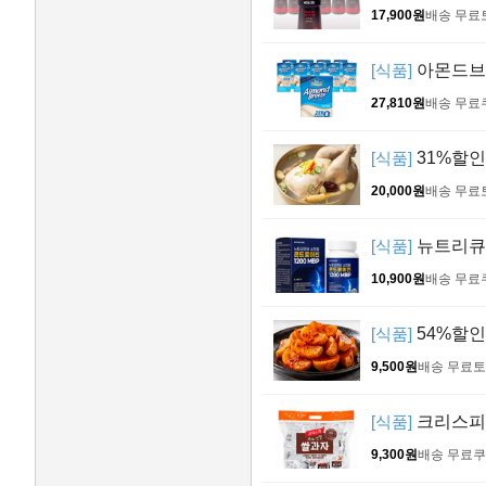
17,900원
배송 무료
[식품]
아몬드브리
27,810원
배송 무료
[식품]
31%할인!
20,000원
배송 무료
[식품]
뉴트리큐브
10,900원
배송 무료
[식품]
54%할인!
9,500원
배송 무료
토
[식품]
크리스피 
9,300원
배송 무료
쿠