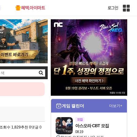
혜택.아이마트
로그인
인
벤
전
체
사
이
트
맵
검
색
게임 캘린더
더보기+
모집
아스오라 CBT 모집
조회수 1,829
추천 0
댓글 0
08.19