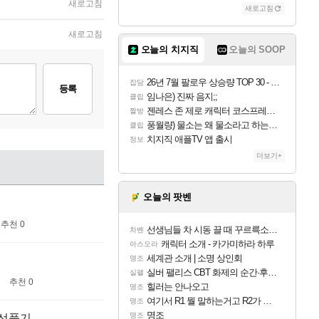
새로고침
새로고침
새로고침
오늘의 치지직
오늘의 SOOP
26년 7월 팔로우 상승량 TOP 30 - 월간 치지직
잡담
등록
임나은) 진짜 음지;;
클립
젠레스 존 제로 캐릭터 코스프레한 꽁주
짤방
풍월량) 물소는 왜 물소라고 하는거야? 아! 그만 ㅋㅋ
클립
치지직 애플TV 앱 출시
정보
더보기+
오늘의 팟벤
추천 0
선생님들 차 시동 끌 때 꾸르륵소리나는데
차벤
캐릭터 소개 - 카가미하라 하루
아스오라
세계관 소개 | 소명 상인회
명조
실버 팰리스 CBT 화제의 순간·후기 모음
실팰
추천 0
힐러는 안나오고
명조
여기서 R1 뭘 말하는거고 R2가 뭘말하는걸까요?
명조
명조
명조
 선풍기