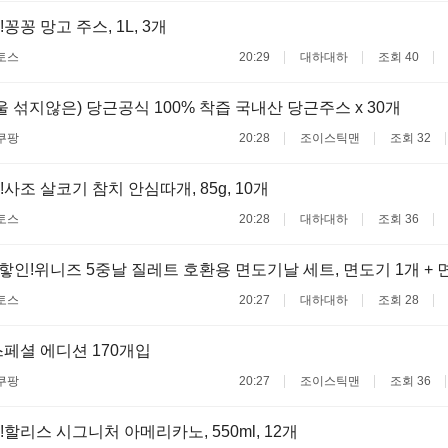
꽁꽁 망고 주스, 1L, 3개
토스
20:29
대하대하
조회 40
울 섞지않은) 당근공식 100% 착즙 국내산 당근주스 x 30개
쿠팡
20:28
조이스틱맨
조회 32
사조 살코기 참치 안심따개, 85g, 10개
토스
20:28
대하대하
조회 36
핳인!위니즈 5중날 질레트 호환용 면도기날 세트, 면도기 1개 + 
토스
20:27
대하대하
조회 28
페셜 에디션 170개입
쿠팡
20:27
조이스틱맨
조회 36
!할리스 시그니처 아메리카노, 550ml, 12개