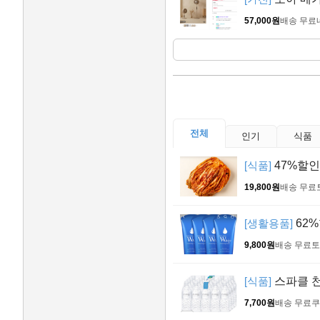
57,000원
배송 무료
전체
인기
식품
[식품]
47%할인
19,800원
배송 무료
[생활용품]
62%
9,800원
배송 무료
토
[식품]
스파클 천연
7,700원
배송 무료
쿠