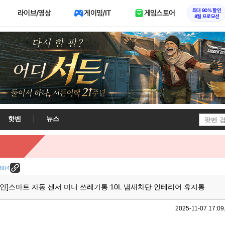
최대 90% 할인
라이브/영상
게이밍/IT
게임스토어
8월 프로모션
핫벤
뉴스
8804
할인]스마트 자동 센서 미니 쓰레기통 10L 냄새차단 인테리어 휴지통
2025-11-07 17:09