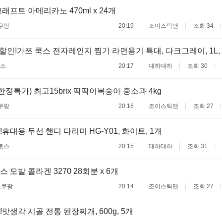
래프트 아메리카노 470ml x 24개
쿠팡
20:19
조이스틱맨
조회 34
할인!가쯔 쿡스 전자레인지 찜기 라면용기 특대, 다크그레이, 1L,
스
20:17
대하대하
조회 30
한정특가) 최고15brix 딱딱이복숭아 중소과 4kg
쿠팡
20:16
조이스틱맨
조회 27
휴대용 무선 핸디 다리미 HG-Y01, 화이트, 1개
토스
20:15
대하대하
조회 31
모발 콜라겐 3270 28회분 x 6개
료
쿠팡
20:14
조이스틱맨
조회 27
맛생각 시골 전통 된장찌개, 600g, 5개