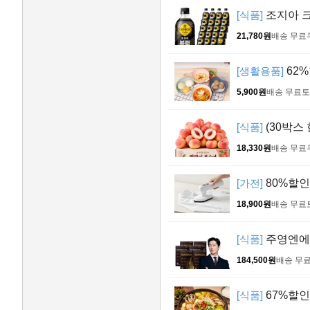
[식품]
조지아 크
21,780원
배송 무료
[생활용품]
62%
5,900원
배송 무료
토
[식품]
(30박스 
18,330원
배송 무료
[가전]
80%할인!
18,900원
배송 무료
[식품]
주영엔에스 
184,500원
배송 무
[식품]
67%할인!