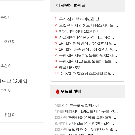
이 팟벤의 화제글
추천 0
1
우리 집 피부가 예민한 날
2
모델은 역시 리센느 나랑스 사이드 1.25L 1박스
3
밤샘 피부 상태 실화냐ㅋㅋ
4
자급제랑 매장 폰 가격 비교 직접 안가도 되네요
추천 0
5
2만 할인해줌 공식 삼성 갤럭시 워치9 크림, 40mm, 블루투스
6
2만 할인 해줌 공식 삼성 갤럭시 워치9 실버, 44mm, 블루투스
7
쿠팡 갤럭시워치9, 울트라워치2 사전구매 혜택 받아보세요
8
쿠팡 갤럭시 z8 폴드 울트라, 폴드, 플립 사전예약
추천 0
9
레플리카 후기
10
운동할 때 헬스장 스트랩으로 얼굴 만졌다가 볼 뒤집어짐
면도날 12개입
추천 0
오늘의 핫벤
이케부쿠로 팝업행사장
이환
베라서버 1위길드 내 대규모 인원이탈종용 추정사건
메이플
추천 0
환카라를 유 에크 교환 쪼매 서운함..
검은사막
유나 얼굴은 우려했던 일이 벌어진 참사 같음
오버워치
펄없의 퍼주는듯하면서 악랄한 BM 설계
검은사막