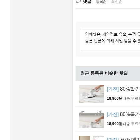
댓글
등록순
|
최신순
최근 등록된 비슷한 핫딜
[가전]
80%할인!
18,900원
배송 무료
[가전]
80%특가 
18,900원
배송 무료
[가전]
오아 메가