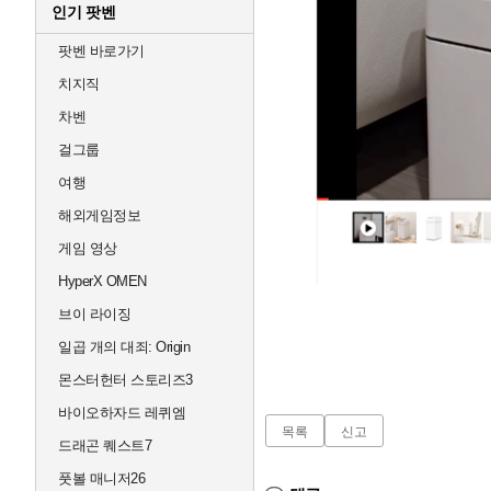
인기 팟벤
팟벤 바로가기
치지직
차벤
걸그룹
여행
해외게임정보
게임 영상
HyperX OMEN
브이 라이징
일곱 개의 대죄: Origin
몬스터헌터 스토리즈3
바이오하자드 레퀴엠
목록
신고
드래곤 퀘스트7
풋볼 매니저26