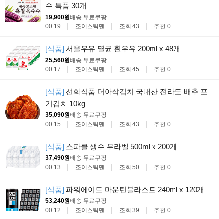
수 특품 30개
19,900원
배송 무료
쿠팡
00:19
조이스틱맨
조회 43
추천 0
[식품]
서울우유 멸균 흰우유 200ml x 48개
25,560원
배송 무료
쿠팡
00:17
조이스틱맨
조회 45
추천 0
[식품]
선화식품 더아삭김치 국내산 전라도 배추 포
기김치 10kg
35,090원
배송 무료
쿠팡
00:15
조이스틱맨
조회 43
추천 0
[식품]
스파클 생수 무라벨 500ml x 200개
37,490원
배송 무료
쿠팡
00:13
조이스틱맨
조회 50
추천 0
[식품]
파워에이드 마운틴블라스트 240ml x 120개
53,240원
배송 무료
쿠팡
00:12
조이스틱맨
조회 39
추천 0