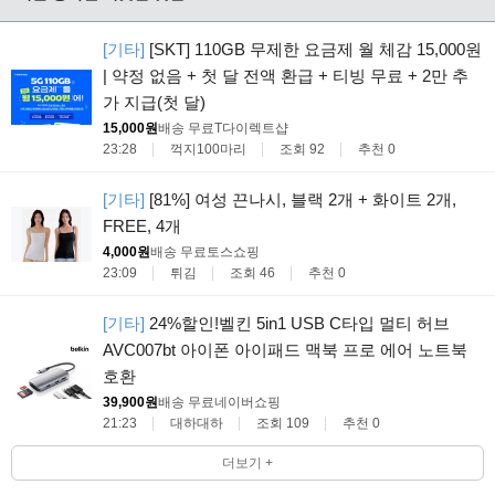
[기타]
[SKT] 110GB 무제한 요금제 월 체감 15,000원
| 약정 없음 + 첫 달 전액 환급 + 티빙 무료 + 2만 추
가 지급(첫 달)
15,000원
배송 무료
T다이렉트샵
23:28
꺽지100마리
조회 92
추천 0
[기타]
[81%] 여성 끈나시, 블랙 2개 + 화이트 2개,
FREE, 4개
4,000원
배송 무료
토스쇼핑
23:09
튀김
조회 46
추천 0
[기타]
24%할인!벨킨 5in1 USB C타입 멀티 허브
AVC007bt 아이폰 아이패드 맥북 프로 에어 노트북
호환
39,900원
배송 무료
네이버쇼핑
21:23
대하대하
조회 109
추천 0
더보기 +