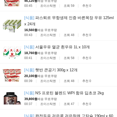
46,120원
배송 무료
쿠팡
00:45
조이스틱맨
조회 59
추천 0
[식품]
파스퇴르 무항생제 인증 바른목장 우유 125ml
x 24개
16,560원
배송 무료
쿠팡
00:43
조이스틱맨
조회 48
추천 0
[식품]
서울우유 멸균 흰우유 1L x 10개
18,760원
배송 무료
쿠팡
00:41
조이스틱맨
조회 58
추천 0
[식품]
햇반 큰공기 300g x 12개
20,100원
배송 무료
쿠팡
00:39
조이스틱맨
조회 48
추천 0
[식품]
NS 프로틴 블렌드 WPI 함유 딥초코 2kg
39,800원
배송 무료
쿠팡
00:37
조이스틱맨
조회 47
추천 0
[식품]
완전두유 검은콩 검은참깨 고칼슘 190ml x 60