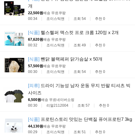
개
22,500원
배송 무료
쿠팡
00:34
조이스틱맨
조회 54
추천 0
[식품]
헬스헬퍼 맥스컷 프로 크롬 120정 x 2개
67,620원
배송 무료
쿠팡
00:32
조이스틱맨
조회 49
추천 0
[식품]
뺀닭 블랙페퍼 닭가슴살 x 50개
57,500원
배송 무료
쿠팡
00:30
조이스틱맨
조회 54
추천 0
[의류]
드라이 기능성 남자 운동 무지 반팔 티셔츠 빅
사이즈
6,500원
배송 무료
네이버쇼핑
00:30
리얼2112004
조회 57
추천 0
[식품]
프로틴스토리 맛있는 단백질 퓨어프로틴7 3kg
44,130원
배송 무료
쿠팡
00:29
조이스틱맨
조회 51
추천 0