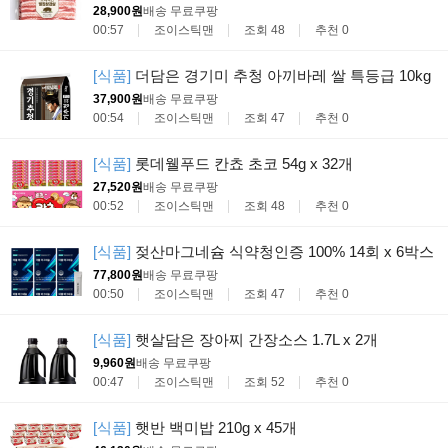
28,900원
배송 무료
쿠팡
00:57
조이스틱맨
조회 48
추천 0
[식품]
더담은 경기미 추청 아끼바레 쌀 특등급 10kg
37,900원
배송 무료
쿠팡
00:54
조이스틱맨
조회 47
추천 0
[식품]
롯데웰푸드 칸쵸 초코 54g x 32개
27,520원
배송 무료
쿠팡
00:52
조이스틱맨
조회 48
추천 0
[식품]
젖산마그네슘 식약청인증 100% 14회 x 6박스
77,800원
배송 무료
쿠팡
00:50
조이스틱맨
조회 47
추천 0
[식품]
햇살담은 장아찌 간장소스 1.7L x 2개
9,960원
배송 무료
쿠팡
00:47
조이스틱맨
조회 52
추천 0
[식품]
햇반 백미밥 210g x 45개