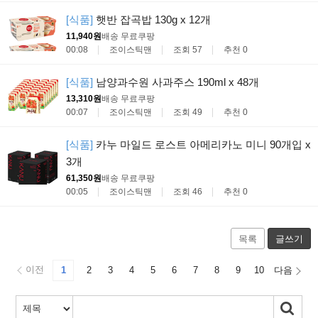
[식품]
햇반 잡곡밥 130g x 12개
11,940원
배송 무료
쿠팡
00:08
조이스틱맨
조회 57
추천 0
[식품]
남양과수원 사과주스 190ml x 48개
13,310원
배송 무료
쿠팡
00:07
조이스틱맨
조회 49
추천 0
[식품]
카누 마일드 로스트 아메리카노 미니 90개입 x
3개
61,350원
배송 무료
쿠팡
00:05
조이스틱맨
조회 46
추천 0
목록
글쓰기
이전
1
2
3
4
5
6
7
8
9
10
다음