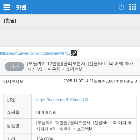
팟벤
[핫딜]
https://party.inven.co.kr/hotdeal/view/8783
[오늘까지 12만원][풀리오본사] [선물SET] 목 어깨 마사
기타
지기 V3 + 파우치 + 쇼핑백M
2025-11-07 14:21
이시루시오
조회수 1,864
추천 0
댓글 0
URL
https://naver.me/FVSnmkUX
쇼핑몰
네이버쇼핑
[오늘까지 12만원][풀리오본사] [선물SET] 목 어깨 마
상품명
사지기 V3 + 파우치 + 쇼핑백M
가격
159,000원