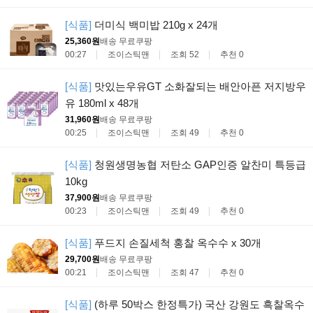
[식품]
더미식 백미밥 210g x 24개
25,360원
배송 무료
쿠팡
00:27
조이스틱맨
조회 52
추천 0
[식품]
맛있는우유GT 소화잘되는 배안아픈 저지방우
유 180ml x 48개
31,960원
배송 무료
쿠팡
00:25
조이스틱맨
조회 49
추천 0
[식품]
청원생명농협 저탄소 GAP인증 알찬미 특등급
10kg
37,900원
배송 무료
쿠팡
00:23
조이스틱맨
조회 49
추천 0
[식품]
푸드지 손질세척 홍찰 옥수수 x 30개
29,700원
배송 무료
쿠팡
00:21
조이스틱맨
조회 47
추천 0
[식품]
(하루 50박스 한정특가) 국산 강원도 흑찰옥수