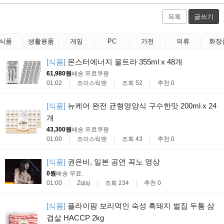
목록
글쓰기
식품
생활용품
게임
PC
가전
의류
화장
[식품]
몬스터에너지 울트라 355ml x 48개
61,980원
배송 무료
쿠팡
01:02
조이스틱맨
조회 52
추천 0
[식품]
뉴케어 완전 균형영양식 구수한맛 200ml x 24
개
43,300원
배송 무료
쿠팡
01:00
조이스틱맨
조회 43
추천 0
[식품]
권은비, 일본 공연 꼭노 영상
0원
배송 무료
.
01:00
Zqisj
조회 234
추천 0
[식품]
플라이팜 보리먹인 숙성 흑돼지 벌집 두툼 삼
겹살 HACCP 2kg