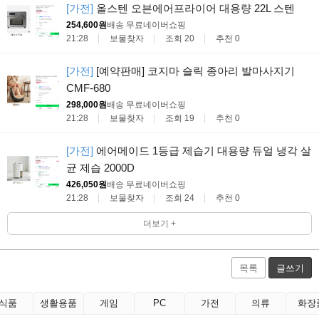
[가전]
올스텐 오븐에어프라이어 대용량 22L 스텐
254,600원
배송 무료
네이버쇼핑
21:28
보물찾자
조회 20
추천 0
[가전]
[예약판매] 코지마 슬릭 종아리 발마사지기
CMF-680
298,000원
배송 무료
네이버쇼핑
21:28
보물찾자
조회 19
추천 0
[가전]
에어메이드 1등급 제습기 대용량 듀얼 냉각 살
균 제습 2000D
426,050원
배송 무료
네이버쇼핑
21:28
보물찾자
조회 24
추천 0
더보기 +
목록
글쓰기
식품
생활용품
게임
PC
가전
의류
화장