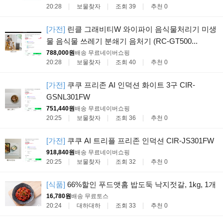
20:28
보물찾자
조회 39
추천 0
[가전]
린클 그래비티W 와이파이 음식물처리기 미생
물 음식물 쓰레기 분쇄기 음처기 (RC-GT500...
788,000원
배송 무료
네이버쇼핑
20:28
보물찾자
조회 40
추천 0
[가전]
쿠쿠 프리존 AI 인덕션 화이트 3구 CIR-
GSNL301FW
751,440원
배송 무료
네이버쇼핑
20:25
보물찾자
조회 36
추천 0
[가전]
쿠쿠 AI 트리플 프리존 인덕션 CIR-JS301FW
918,840원
배송 무료
네이버쇼핑
20:25
보물찾자
조회 32
추천 0
[식품]
66%할인 푸드앳홈 밥도둑 낙지젓갈, 1kg, 1개
16,780원
배송 무료
토스
20:24
대하대하
조회 33
추천 0