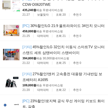
CDW-D0620TWE
435,240원
배송 무료
네이버쇼핑
21:27
보물찾자
조회 20
추천 0
[PC]
30%할인!LG 21:9 울트라와이드 34인치 모니터
459,000원
배송 무료
네이버쇼핑
21:25
대하대하
조회 21
추천 0
[기타]
45%할인!LG 32인치 이동식 스마트TV 모니터
스탠드 세트 삼탠바이미 스탠바이미
394,800원
배송 30,000원
네이버쇼핑
21:22
대하대하
조회 25
추천 0
[기타]
27%할인!앤커 고속충전 대용량 기내반입 보
조배터리 A1695
109,000원
배송 무료
네이버쇼핑
21:20
대하대하
조회 22
추천 0
[PC]
23%할인!로지텍 공식 무선 게이밍 키보드 화이
트, 갈축