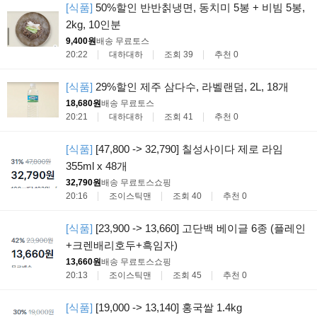
[식품]
50%할인 반반칡냉면, 동치미 5봉 + 비빔 5봉,
2kg, 10인분
9,400원
배송 무료
토스
20:22
대하대하
조회 39
추천 0
[식품]
29%할인 제주 삼다수, 라벨랜덤, 2L, 18개
18,680원
배송 무료
토스
20:21
대하대하
조회 41
추천 0
[식품]
[47,800 -> 32,790] 칠성사이다 제로 라임
355ml x 48개
32,790원
배송 무료
토스쇼핑
20:16
조이스틱맨
조회 40
추천 0
[식품]
[23,900 -> 13,660] 고단백 베이글 6종 (플레인
+크렌배리호두+흑임자)
13,660원
배송 무료
토스쇼핑
20:13
조이스틱맨
조회 45
추천 0
[식품]
[19,000 -> 13,140] 홍국쌀 1.4kg