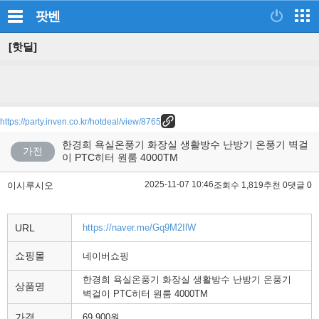
팟벤
[핫딜]
https://party.inven.co.kr/hotdeal/view/8765
한경희 욕실온풍기 화장실 생활방수 난방기 온풍기 벽걸
가전
이 PTC히터 원룸 4000TM
2025-11-07 10:46
이시루시오
조회수 1,819
추천 0
댓글 0
URL
https://naver.me/Gq9M2IlW
쇼핑몰
네이버쇼핑
한경희 욕실온풍기 화장실 생활방수 난방기 온풍기
상품명
벽걸이 PTC히터 원룸 4000TM
가격
69,900원