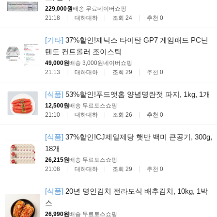
229,000원
배송 무료
네이버쇼핑
21:18
대하대하
조회 24
추천 0
[기타]
37%할인!제닉스 타이탄 GP7 게임패드 PC닌
텐도 컨트롤러 조이스틱
49,000원
배송 3,000원
네이버쇼핑
21:13
대하대하
조회 29
추천 0
[식품]
53%할인!푸드앳홈 양념명란젓 파지, 1kg, 1개
12,500원
배송 무료
토스쇼핑
21:10
대하대하
조회 26
추천 0
[식품]
37%할인!CJ제일제당 햇반 백미 큰공기, 300g,
18개
26,215원
배송 무료
토스쇼핑
21:08
대하대하
조회 29
추천 0
[식품]
20년 명인김치 전라도식 배추김치, 10kg, 1박
스
26,990원
배송 무료
토스쇼핑