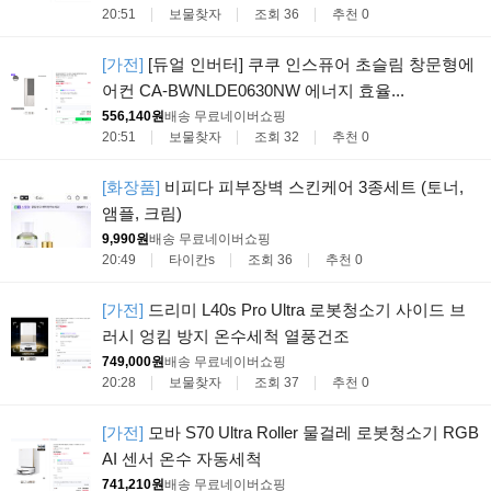
20:51
보물찾자
조회 36
추천 0
[가전]
[듀얼 인버터] 쿠쿠 인스퓨어 초슬림 창문형에
어컨 CA-BWNLDE0630NW 에너지 효율...
556,140원
배송 무료
네이버쇼핑
20:51
보물찾자
조회 32
추천 0
[화장품]
비피다 피부장벽 스킨케어 3종세트 (토너,
앰플, 크림)
9,990원
배송 무료
네이버쇼핑
20:49
타이칸s
조회 36
추천 0
[가전]
드리미 L40s Pro Ultra 로봇청소기 사이드 브
러시 엉킴 방지 온수세척 열풍건조
749,000원
배송 무료
네이버쇼핑
20:28
보물찾자
조회 37
추천 0
[가전]
모바 S70 Ultra Roller 물걸레 로봇청소기 RGB
AI 센서 온수 자동세척
741,210원
배송 무료
네이버쇼핑