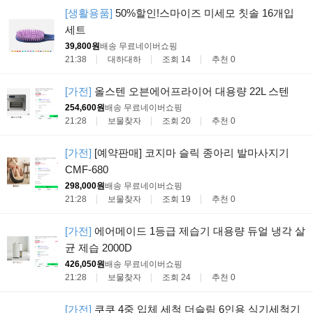
[생활용품]
50%할인!스마이즈 미세모 칫솔 16개입
세트
39,800원
배송 무료
네이버쇼핑
21:38
대하대하
조회 14
추천 0
[가전]
올스텐 오븐에어프라이어 대용량 22L 스텐
254,600원
배송 무료
네이버쇼핑
21:28
보물찾자
조회 20
추천 0
[가전]
[예약판매] 코지마 슬릭 종아리 발마사지기
CMF-680
298,000원
배송 무료
네이버쇼핑
21:28
보물찾자
조회 19
추천 0
[가전]
에어메이드 1등급 제습기 대용량 듀얼 냉각 살
균 제습 2000D
426,050원
배송 무료
네이버쇼핑
21:28
보물찾자
조회 24
추천 0
[가전]
쿠쿠 4중 입체 세척 더슬림 6인용 식기세척기