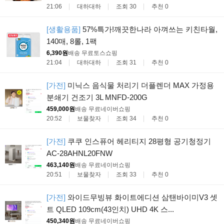
21:06
대하대하
조회 30
추천 0
[생활용품]
57%특가!깨끗한나라 아껴쓰는 키친타월,
140매, 8롤, 1팩
6,390원
배송 무료
토스쇼핑
21:04
대하대하
조회 31
추천 0
[가전]
미닉스 음식물 처리기 더플렌더 MAX 가정용
분쇄기 건조기 3L MNFD-200G
459,000원
배송 무료
네이버쇼핑
20:52
보물찾자
조회 34
추천 0
[가전]
쿠쿠 인스퓨어 헤리티지 28평형 공기청정기
AC-28AHNL20FNW
463,140원
배송 무료
네이버쇼핑
20:51
보물찾자
조회 33
추천 0
[가전]
와이드무빙뷰 화이트에디션 삼탠바이미V3 셋
트 QLED 109cm(43인치) UHD 4K 스...
450,340원
배송 무료
네이버쇼핑