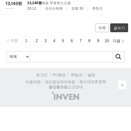
13,140원
배송 무료
토스쇼핑
20:12
조이스틱맨
조회 36
추천 0
목록
글쓰기
이전
1
2
3
4
5
6
7
8
9
10
다음
로그인
PC화면
퀵링크
설정
청소년보호정책
이용약관
개인정보처리방침
▲
불법촬영물신고안내
(주)
인
벤