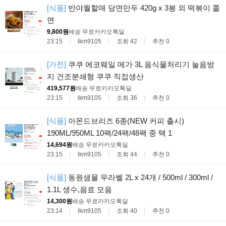
[식품]
반야월할매 당면만두 420g x 3봉 외 떡볶이 쫄
면
9,800원
배송 무료
카카오톡딜
23:15
lkm9105
조회 42
추천 0
[가전]
쿠쿠 에코웨일 메가 3L 음식물처리기 눌음방
지 건조분쇄형 쿠쿠 직접생산
419,577원
배송 무료
카카오톡딜
23:15
lkm9105
조회 36
추천 0
[식품]
아몬드브리즈 6종(NEW 커피 출시)
190ML/950ML 10팩/24팩/48팩 중 택 1
14,694원
배송 무료
카카오톡딜
23:15
lkm9105
조회 44
추천 0
[식품]
동원샘물 무라벨 2L x 24개 / 500ml / 300ml /
1.1L 생수,음료 모음
14,300원
배송 무료
카카오톡딜
23:14
lkm9105
조회 40
추천 0