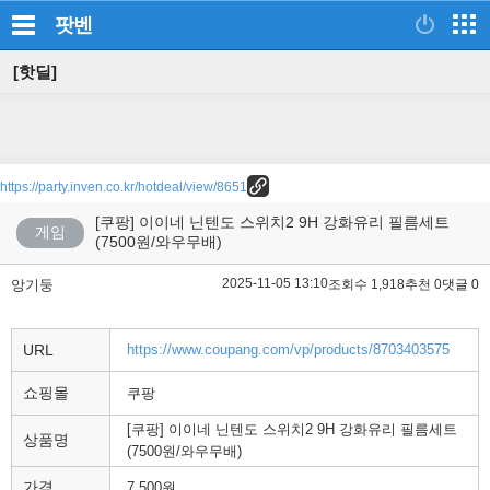
팟벤
[핫딜]
https://party.inven.co.kr/hotdeal/view/8651
[쿠팡] 이이네 닌텐도 스위치2 9H 강화유리 필름세트
게임
(7500원/와우무배)
2025-11-05 13:10
앙기둥
조회수 1,918
추천 0
댓글 0
URL
https://www.coupang.com/vp/products/8703403575
쇼핑몰
쿠팡
[쿠팡] 이이네 닌텐도 스위치2 9H 강화유리 필름세트
상품명
(7500원/와우무배)
가격
7,500원