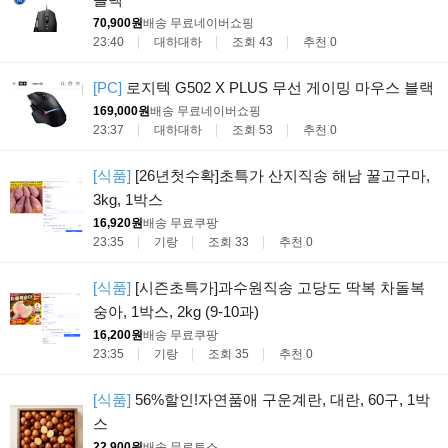
70,900원
배송 무료
네이버쇼핑
23:40
대하대하
조회 43
추천 0
[PC]
로지텍 G502 X PLUS 무선 게이밍 마우스 블랙
169,000원
배송 무료
네이버쇼핑
23:37
대하대하
조회 53
추천 0
[식품]
[26년첫수확]초특가 산지직송 해남 꿀고구마,
3kg, 1박스
16,920원
배송 무료
쿠팡
23:35
기랑
조회 33
추천 0
[식품]
[시즌초특가]과수원직송 고당도 딱복 차돌복
숭아, 1박스, 2kg (9-10과)
16,200원
배송 무료
쿠팡
23:35
기랑
조회 35
추천 0
[식품]
56%할인!자연품애 구운계란, 대란, 60구, 1박
스
22,900원
배송 무료
토스