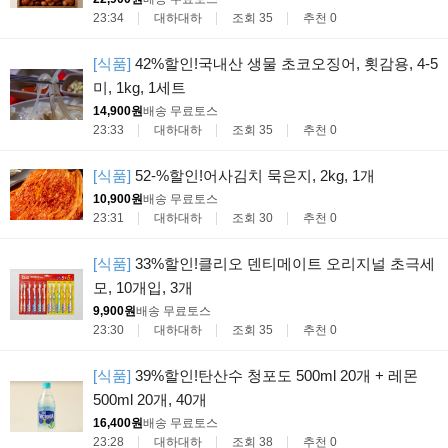
23:34
대하대하
조회 35
추천 0
[식품]
42%할인!국내산 생물 초코오징어, 횟감용, 4-5
미, 1kg, 1세트
14,900원
배송 무료
토스
23:33
대하대하
조회 35
추천 0
[식품]
52-%할인!어사김치 묵은지, 2kg, 1개
10,900원
배송 무료
토스
23:31
대하대하
조회 30
추천 0
[식품]
33%할인!클리오 덴티메이트 오리지널 초극세
모, 10개입, 3개
9,900원
배송 무료
토스
23:30
대하대하
조회 35
추천 0
[식품]
39%할인!탄산수 청포도 500ml 20개 + 레몬
500ml 20개, 40개
16,400원
배송 무료
토스
23:28
대하대하
조회 38
추천 0