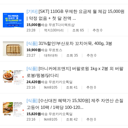
[기타]
[SKT] 110GB 무제한 요금제 월 체감 15,000원
| 약정 없음 + 첫 달 전액 ...
15,000원
배송 무료
T다이렉트샵
23:28
꺽지100마리
조회 65
추천 0
[식품]
31%할인!부산포차 꼬치어묵, 400g, 3봉
10,900원
배송 무료
토스
23:27
대하대하
조회 35
추천 0
[식품]
[마니커에프앤지] 버팔로윙 1kg x 2봉 외 버팔
로봉/윙봉/닭다리
24,420원
배송 무료
카카오톡딜
23:16
lkm9105
조회 41
추천 0
[식품]
[수산대전 혜택가 15,920원] 제주 자연산 손질
고등어 10팩 / 1팩당 100-120...
15,820원
배송 무료
카카오톡딜
23:16
lkm9105
조회 42
추천 0