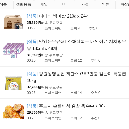
식품
생활용품
게임
PC
가전
의류
화장
[식품]
더미식 백미밥 210g x 24개
25,360원
배송 무료
쿠팡
00:27
조이스틱맨
조회 4
추천 0
[식품]
맛있는우유GT 소화잘되는 배안아픈 저지방우
유 180ml x 48개
31,960원
배송 무료
쿠팡
00:25
조이스틱맨
조회 12
추천 0
[식품]
청원생명농협 저탄소 GAP인증 알찬미 특등급
10kg
37,900원
배송 무료
쿠팡
00:23
조이스틱맨
조회 14
추천 0
[식품]
푸드지 손질세척 홍찰 옥수수 x 30개
29,700원
배송 무료
쿠팡
00:21
조이스틱맨
조회 12
추천 0