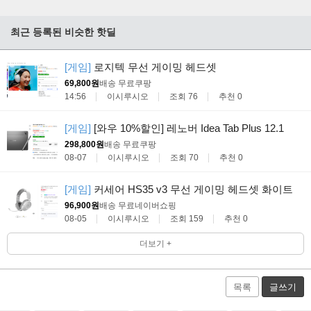
최근 등록된 비슷한 핫딜
[게임]
로지텍 무선 게이밍 헤드셋
69,800원
배송 무료
쿠팡
14:56
이시루시오
조회 76
추천 0
[게임]
[와우 10%할인] 레노버 Idea Tab Plus 12.1
298,800원
배송 무료
쿠팡
08-07
이시루시오
조회 70
추천 0
[게임]
커세어 HS35 v3 무선 게이밍 헤드셋 화이트
96,900원
배송 무료
네이버쇼핑
08-05
이시루시오
조회 159
추천 0
더보기 +
목록
글쓰기