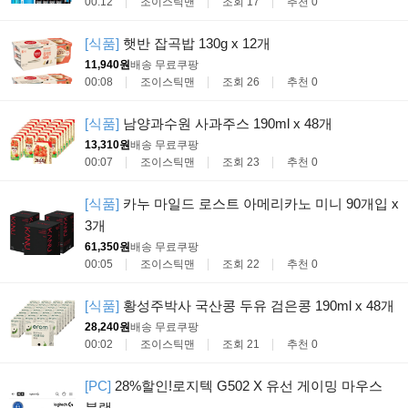
00:12
조이스틱맨
조회 17
추천 0
[식품]
햇반 잡곡밥 130g x 12개
11,940원
배송 무료
쿠팡
00:08
조이스틱맨
조회 26
추천 0
[식품]
남양과수원 사과주스 190ml x 48개
13,310원
배송 무료
쿠팡
00:07
조이스틱맨
조회 23
추천 0
[식품]
카누 마일드 로스트 아메리카노 미니 90개입 x
3개
61,350원
배송 무료
쿠팡
00:05
조이스틱맨
조회 22
추천 0
[식품]
황성주박사 국산콩 두유 검은콩 190ml x 48개
28,240원
배송 무료
쿠팡
00:02
조이스틱맨
조회 21
추천 0
[PC]
28%할인!로지텍 G502 X 유선 게이밍 마우스
블랙