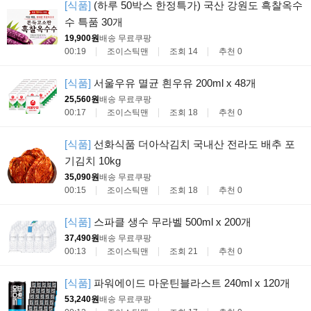
[식품]
(하루 50박스 한정특가) 국산 강원도 흑찰옥수
수 특품 30개
19,900원
배송 무료
쿠팡
00:19
조이스틱맨
조회 14
추천 0
[식품]
서울우유 멸균 흰우유 200ml x 48개
25,560원
배송 무료
쿠팡
00:17
조이스틱맨
조회 18
추천 0
[식품]
선화식품 더아삭김치 국내산 전라도 배추 포
기김치 10kg
35,090원
배송 무료
쿠팡
00:15
조이스틱맨
조회 18
추천 0
[식품]
스파클 생수 무라벨 500ml x 200개
37,490원
배송 무료
쿠팡
00:13
조이스틱맨
조회 21
추천 0
[식품]
파워에이드 마운틴블라스트 240ml x 120개
53,240원
배송 무료
쿠팡