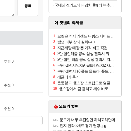
국내산 전라도식 파김치 1kg 외 부추김치 동치미 무료배송
등록
이 팟벤의 화제글
1
모델은 역시 리센느 나랑스 사이드 1.25L 1박스
2
밤샘 피부 상태 실화냐ㅋㅋ
3
자급제랑 매장 폰 가격 비교 직접 안가도 되네요
4
2만 할인해줌 공식 삼성 갤럭시 워치9 크림, 40mm, 블루투스
5
2만 할인 해줌 공식 삼성 갤럭시 워치9 실버, 44mm, 블루투스
추천 0
6
쿠팡 갤럭시워치9, 울트라워치2 사전구매 혜택 받아보세요
7
쿠팡 갤럭시 z8 폴드 울트라, 폴드, 플립 사전예약
8
레플리카 후기
9
운동할 때 헬스장 스트랩으로 얼굴 만졌다가 볼 뒤집어짐
추천 0
10
헬스장에서 땀 흘리고 세수 바로 안 하면 트러블 나냐?
오늘의 핫벤
추천 0
문도가 너무 후진입만 하려고하던데
LoL
젠지 한화 3세트 경기 딜량..jpg
LoL