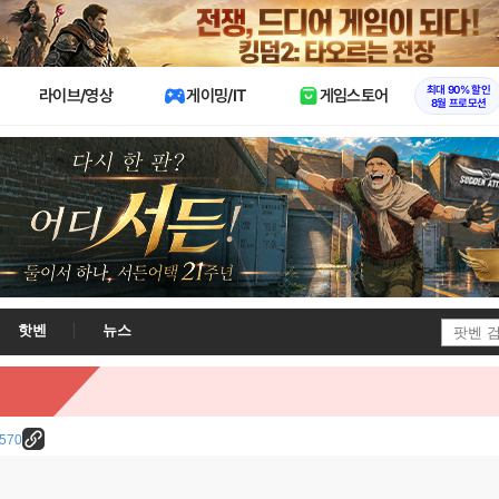
X
최대 90% 할인
라이브/영상
게이밍/IT
게임스토어
8월 프로모션
핫벤
뉴스
7570