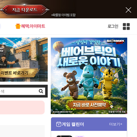
혜택.아이마트
로그인
인
벤
전
체
사
이
트
맵
검
색
게임 캘린더
더보기+