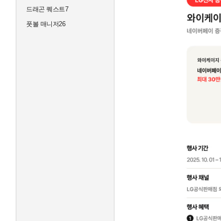
드래곤 퀘스트7
풋볼 매니저26