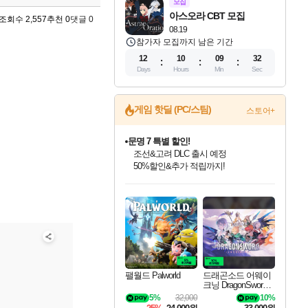
모집
아스오라 CBT 모집
조회수 2,557
추천 0
댓글 0
08.19
참가자 모집까지 남은 기간
12
10
09
31
Days
Hours
Min
Sec
게임 핫딜 (PC/스팀)
스토어+
문명 7 특별 할인!
조선&고려 DLC 출시 예정
50%할인&추가 적립까지!
인벤게임즈 8월 특별 할인!
드래곤소드: 어웨이크닝 입점!
귀무자: 검의 길 예약 판매 중!
비스트 오브 리인카네이션 정식 출시!
커세어 코브 출시 기념 할인!
더 렐릭 퍼스트 가디언 정식 출시
베데스다 40주년 기념 할인 중!
마블 투혼 파이팅 소울즈 예약 판매 중!
캡콤 프렌차이즈 할인 진행 중!
캡콤 일부 상품 상시 할인
스타워즈 은하계 레이서
로블록스 기프트 카드 공식 입점
인기 퍼블리셔 모음!
스팀으로 만나는 드래곤소드!
10% 할인과
게임프릭 신작 IP
해적'섬'을 발전시키자!
설화x하드코어 액션!
베데스다의 명작들을
마블 히어로 총 출동&화려한 격투!
몬헌, 바하 등 인기 IP를
몬헌 와일즈 & 드래곤즈 도그마2
인벤게임즈에서 10% 추가 적립
Robux를 가장 안전하고
최대 90% 할인가를 만나보세요!
네이버혜택과 함께 만나보세요!
이니&베니 혜택까지!
네이버 혜택가와 함께 예약하세요!
할인&네이버혜택으로 만나보세요!
네이버페이 혜택과 만나보세요!
40주년 프로모션으로 만나보세요!
네이버 포인트 혜택까지!
할인가에 만나보세요!
일부 에디션 상시 할인!
혜택으로 예약 판매 중
편안하게 충전하세요
팰월드 Palworld
드래곤소드 어웨이
크닝 DragonSword A
wakening
5%
32,000
10%