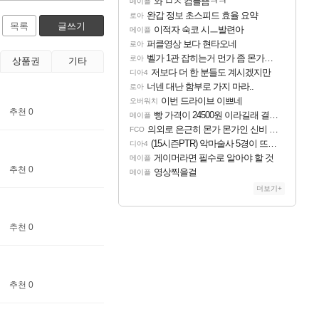
와 ㅁㅊ 컴플뜸ㅋㅋ
메이플
완갑 정보 초스피드 효율 요약
로아
목록
글쓰기
이적자 숙코 시ㅡ발련아
메이플
퍼클영상 보다 현타오네
로아
벨가 1관 잡히는거 먼가 좀 몬가몬가네..
로아
상품권
기타
저보다 더 한 분들도 계시겠지만
디아4
너넨 대난 함부로 가지 마라..
로아
이번 드라이브 이쁘네
오버워치
추천 0
빵 가격이 24500원 이라길래 결제 취소하고 나왔다
메이플
의외로 은근히 몬가 몬가인 신비 치어리더
FCO
(15시즌PTR) 악마술사 5경이 뜨네요
디아4
게이머라면 필수로 알아야 할 것
메이플
추천 0
영상찍을걸
메이플
더보기+
추천 0
추천 0