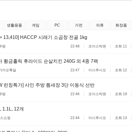
생활용품
게임
PC
가전
의류
화장품
 -> 13,410] HACCP 시래기 소곱창 전골 1kg
쿠팡
22:48
조이스틱맨
조회 11
바 황금홀릭 후라이드 순살치킨 240G 외 4종 7팩
카카오톡딜
22:47
이시루시오
조회 12
W 런칭특가] 샤인 주방 틈새장 3단 이동식 선반
쿠팡
22:46
조이스틱맨
조회 19
1.1L, 12개
스쇼핑
22:44
이시루시오
조회 13