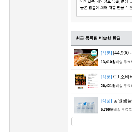
최근 등록된 비슷한 핫딜
[식품]
[44,900
13,410원
배송 무료
[식품]
CJ 소바
26,421원
배송 무료
[식품]
동원샘물, 
5,796원
배송 무료
토