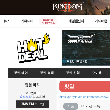
로스트아크
뉴스
커뮤니티
게임캘린더
게이머존
기대평 이벤트
팟벤 메인
팟벤 검색
팟벤 신청
오이갤
핫딜 파티
핫딜
로그인하고
출석보상
받으세요!
https://party.inven.co.kr/hotdeal/view/
로그인
식품
LG가전 구독