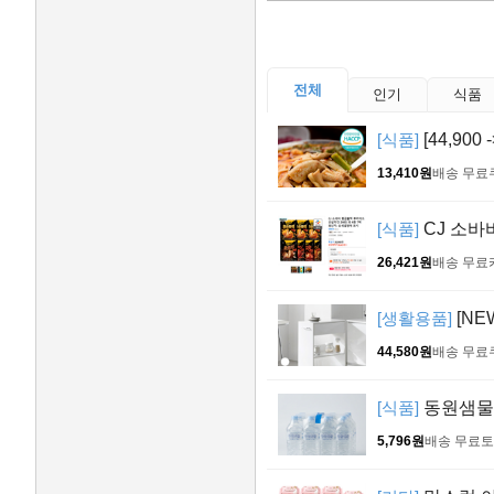
전체
인기
식품
[식품]
[44,900
13,410원
배송 무료
[식품]
CJ 소바
26,421원
배송 무료
[생활용품]
[NE
44,580원
배송 무료
[식품]
동원샘물, 
5,796원
배송 무료
토