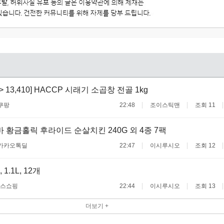
 -> 13,410] HACCP 시래기 소곱창 전골 1kg
쿠팡
22:48
조이스틱맨
조회 11
바 황금홀릭 후라이드 순살치킨 240G 외 4종 7팩
카카오톡딜
22:47
이시루시오
조회 12
1.1L, 12개
스쇼핑
22:44
이시루시오
조회 13
더보기 +