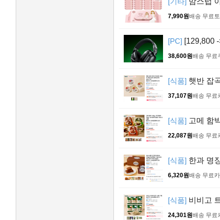
[기타]
맘스럽 아
7,990원
배송 무료
토
[PC]
[129,80
38,600원
배송 무료
[식품]
햇반 잡곡
37,107원
배송 무료
[식품]
고메 함박 
22,087원
배송 무료
[식품]
한과 명장
6,320원
배송 무료
카
[식품]
비비고 트
24,301원
배송 무료