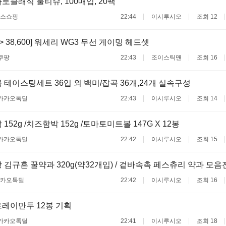
토클래식 물티슈, 100매입, 20팩
스쇼핑
22:44
이시루시오
조회 12
0 -> 38,600] 워세리 WG3 무선 게이밍 헤드셋
쿠팡
22:43
조이스틱맨
조회 16
 테이스팅세트 36입 외 백미/잡곡 36개,24개 실속구성
카카오톡딜
22:43
이시루시오
조회 14
152g /치즈함박 152g /토마토미트볼 147G X 12봉
카카오톡딜
22:42
이시루시오
조회 15
 김규흔 꿀약과 320g(약32개입) / 겉바속촉 페스츄리 약과 모음
카오톡딜
22:42
이시루시오
조회 16
레이만두 12봉 기획
카카오톡딜
22:41
이시루시오
조회 18