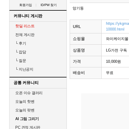
회원가입
ID/PW 찾기
앙기둥
커뮤니티 게시판
https://ykgm
핫딜 리스트
URL
10000.html
전체 게시판
쇼핑몰
와이케이지몰
└
후기
상품명
LG가전 구독
└
잡담
└
질문
가격
10,000원
└
지난공지
배송비
무료
공통 커뮤니티
오픈 이슈 갤러리
오늘의 핫벤
오늘의 팟벤
AI 그림 그리기
PC 견적 게시판