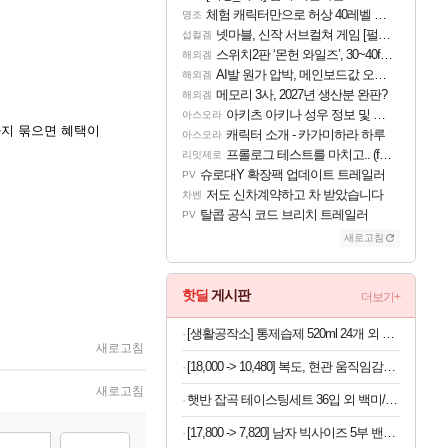
체험 캐릭터만으로 허상 40레벨 하이와티아 5분 컷!｜에이메스·린네·모니에 명함
명조
넷마블, 신작 서브컬쳐 게임 [펄 인 블루] 티저 사이트 오픈
섭컬겜
스위치2판 ‘몬헌 와일즈’, 30~40fps 목표 추정
해외겜
AI발 원가 압박, 메인보드값 오르나
해외겜
메모리 3사, 2027년 생산분 완판?
해외겜
아키츠 아키나 성우 정보 및 주요 필모
아스오라
지 묶으면 혜택이
캐릭터 소개 - 카가미하라 하루
아스오라
프롤로그 테스트를 마치고.. (feat. 리아)
리밋제로
슈로대Y 확장팩 업데이트 트레일러
PV
저도 신차계약하고 차 받았습니다
차벤
탈콥 공식 코드 브리치 트레일러
PV
새로고침
핫딜
게시판
더보기+
[생활공작소] 통제습제 520ml 24개 외 제습제 모음+사은품오늘출발
새로고침
[18,000 -> 10,480] 복도, 현관 움직임감지 센서등
새로고침
햇반 잡곡 테이스팅세트 36입 외 백미/잡곡 36개,24개 실속구성
[17,800 -> 7,820] 남자 빅사이즈 5부 밴딩바지