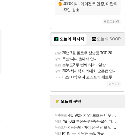
4000이니
·
에이전트 인장, 마탄의
주인 칭호
새로고침
오늘의 치지직
오늘의 SOOP
26년 7월 팔로우 상승량 TOP 30 - 월간 치지직
잡담
룩삼 니니 초대석 안내
정보
봉누도2 두 번째 티저 - 일상
클립
2026 치지직 이리대회 오픈컵 안내
정보
초ㅇㅎ) 수녀 코스프레 제로투
ㅗㅜㅑ
더보기+
오늘의 팟벤
4컷 만화 | 야간 보초는 너무 힘들어
아주프로
7월~8월 부산-단양-충주-울진 다녀왔어요~
여행
아사쿠라 마이 성우 정보 및 주요 필모
아스오라
[여행_국내] 남해 독일마을
여행