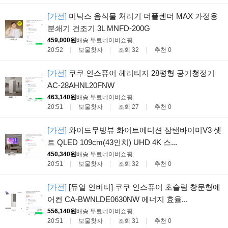
[가전]
미닉스 음식물 처리기 더플렌더 MAX 가정용
분쇄기 건조기 3L MNFD-200G
459,000원
배송 무료
네이버쇼핑
20:52
보물찾자
조회 32
추천 0
[가전]
쿠쿠 인스퓨어 헤리티지 28평형 공기청정기
AC-28AHNL20FNW
463,140원
배송 무료
네이버쇼핑
20:51
보물찾자
조회 27
추천 0
[가전]
와이드무빙뷰 화이트에디션 삼탠바이미V3 셋
트 QLED 109cm(43인치) UHD 4K 스...
450,340원
배송 무료
네이버쇼핑
20:51
보물찾자
조회 32
추천 0
[가전]
[듀얼 인버터] 쿠쿠 인스퓨어 초슬림 창문형에
어컨 CA-BWNLDE0630NW 에너지 효율...
556,140원
배송 무료
네이버쇼핑
20:51
보물찾자
조회 31
추천 0