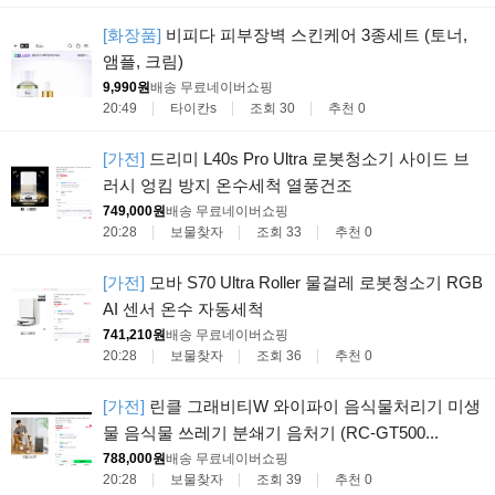
[화장품]
비피다 피부장벽 스킨케어 3종세트 (토너,
앰플, 크림)
9,990원
배송 무료
네이버쇼핑
20:49
타이칸s
조회 30
추천 0
[가전]
드리미 L40s Pro Ultra 로봇청소기 사이드 브
러시 엉킴 방지 온수세척 열풍건조
749,000원
배송 무료
네이버쇼핑
20:28
보물찾자
조회 33
추천 0
[가전]
모바 S70 Ultra Roller 물걸레 로봇청소기 RGB
AI 센서 온수 자동세척
741,210원
배송 무료
네이버쇼핑
20:28
보물찾자
조회 36
추천 0
[가전]
린클 그래비티W 와이파이 음식물처리기 미생
물 음식물 쓰레기 분쇄기 음처기 (RC-GT500...
788,000원
배송 무료
네이버쇼핑
20:28
보물찾자
조회 39
추천 0