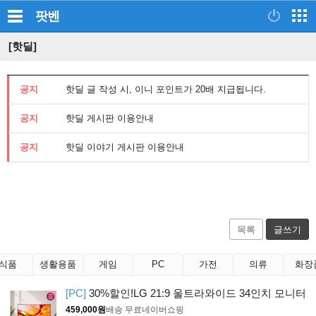
팟벤
[핫딜]
공지
핫딜 글 작성 시, 이니 포인트가 20배 지급됩니다.
공지
핫딜 게시판 이용안내
공지
핫딜 이야기 게시판 이용안내
목록
글쓰기
식품
생활용품
게임
PC
가전
의류
화장
[PC]
30%할인!LG 21:9 울트라와이드 34인치 모니터
459,000원
배송 무료
네이버쇼핑