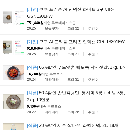
[가전]
쿠쿠 프리존 AI 인덕션 화이트 3구 CIR-
GSNL301FW
751,440원
배송 무료
네이버쇼핑
20:25
보물찾자
조회 32
추천 0
[가전]
쿠쿠 AI 트리플 프리존 인덕션 CIR-JS301FW
918,840원
배송 무료
네이버쇼핑
20:25
보물찾자
조회 31
추천 0
[식품]
66%할인 푸드앳홈 밥도둑 낙지젓갈, 1kg, 1개
16,780원
배송 무료
토스
20:24
대하대하
조회 31
추천 0
[식품]
50%할인 반반칡냉면, 동치미 5봉 + 비빔 5봉,
2kg, 10인분
9,400원
배송 무료
토스
20:22
대하대하
조회 36
추천 0
[식품]
29%할인 제주 삼다수, 라벨랜덤, 2L, 18개