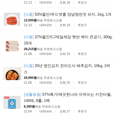
21:13
대하대하
조회 18
추천 0
[식품]
53%할인!푸드앳홈 양념명란젓 파지, 1kg, 1개
12,500원
배송 무료
토스쇼핑
21:10
대하대하
조회 19
추천 0
[식품]
37%할인!CJ제일제당 햇반 백미 큰공기, 300g,
18개
26,215원
배송 무료
토스쇼핑
21:08
대하대하
조회 23
추천 0
[식품]
20년 명인김치 전라도식 배추김치, 10kg, 1박
스
26,990원
배송 무료
토스쇼핑
21:06
대하대하
조회 25
추천 0
[생활용품]
57%특가!깨끗한나라 아껴쓰는 키친타월,
140매, 8롤, 1팩
6,390원
배송 무료
토스쇼핑
21:04
대하대하
조회 27
추천 0