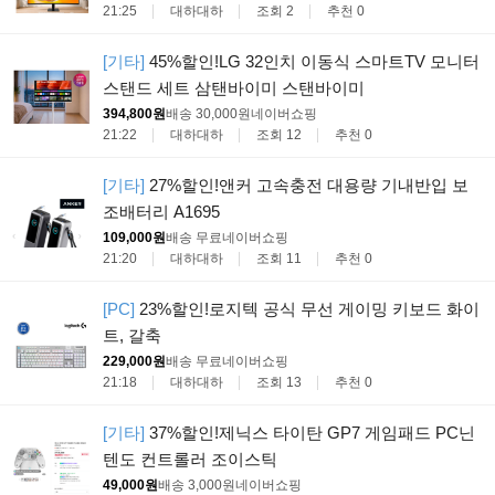
21:25
대하대하
조회 2
추천 0
[기타]
45%할인!LG 32인치 이동식 스마트TV 모니터
스탠드 세트 삼탠바이미 스탠바이미
394,800원
배송 30,000원
네이버쇼핑
21:22
대하대하
조회 12
추천 0
[기타]
27%할인!앤커 고속충전 대용량 기내반입 보
조배터리 A1695
109,000원
배송 무료
네이버쇼핑
21:20
대하대하
조회 11
추천 0
[PC]
23%할인!로지텍 공식 무선 게이밍 키보드 화이
트, 갈축
229,000원
배송 무료
네이버쇼핑
21:18
대하대하
조회 13
추천 0
[기타]
37%할인!제닉스 타이탄 GP7 게임패드 PC닌
텐도 컨트롤러 조이스틱
49,000원
배송 3,000원
네이버쇼핑