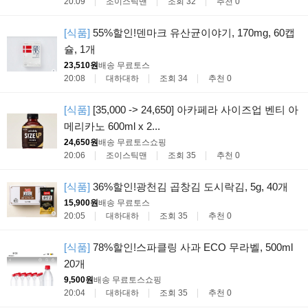
20:09
조이스틱맨
조회 32
추천 0
[식품]
55%할인!덴마크 유산균이야기, 170mg, 60캡
슐, 1개
23,510원
배송 무료
토스
20:08
대하대하
조회 34
추천 0
[식품]
[35,000 -> 24,650] 아카페라 사이즈업 벤티 아
메리카노 600ml x 2...
24,650원
배송 무료
토스쇼핑
20:06
조이스틱맨
조회 35
추천 0
[식품]
36%할인!광천김 곱창김 도시락김, 5g, 40개
15,900원
배송 무료
토스
20:05
대하대하
조회 35
추천 0
[식품]
78%할인!스파클링 사과 ECO 무라벨, 500ml
20개
9,500원
배송 무료
토스쇼핑
20:04
대하대하
조회 35
추천 0