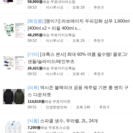
59,900원
배송 무료
네이버쇼핑
09:53
이시루시오
조회 29
추천 0
[화장품]
[쟁이기] 라보에이치 두피강화 샴푸 1,600ml
[400ml x2 + 리필 400ml x...
46,295원
배송 무료
카카오톡딜
09:52
이시루시오
조회 29
추천 0
[기타]
[크록스 본사] 최대 60% 여름 필수템! 클로그/
샌들/슬라이드/레인부츠
26,421원
배송 무료
카카오톡딜
09:52
이시루시오
조회 40
추천 0
[의류]
역시즌 블랙야크 공용 캐주얼 기본 롱 벤치 구
스 다운자켓
114,610원
배송 무료
지마켓
09:51
인생한방앗싸
조회 148
추천 0
[식품]
스파클 생수, 무라벨, 2L, 24개
7,200원
배송 무료
토스쇼핑