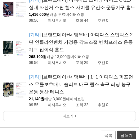
실내 자전거 스핀 헬스 사이클 유산소 운동기구 홈트
1,416,000원
배송 무료
네이버쇼핑
09:56
이시루시오
조회 44
추천 0
[기타]
[브랜드데이+네맴무배] 아디다스 스텝박스 2
단 인클라인벤치 가정용 각도조절 벤치프레스 운동
기구 접이식 홈트
268,100원
배송 13,000원
네이버쇼핑
09:56
이시루시오
조회 29
추천 0
[기타]
[브랜드데이+네맴무배] 1+1 아디다스 퍼포먼
스 무릎보호대 니슬리브 배구 헬스 축구 러닝 농구
운동 등산 테니스
21,140원
배송 3,000원
네이버쇼핑
09:55
이시루시오
조회 32
추천 0
더보기 +
목록
글쓰기