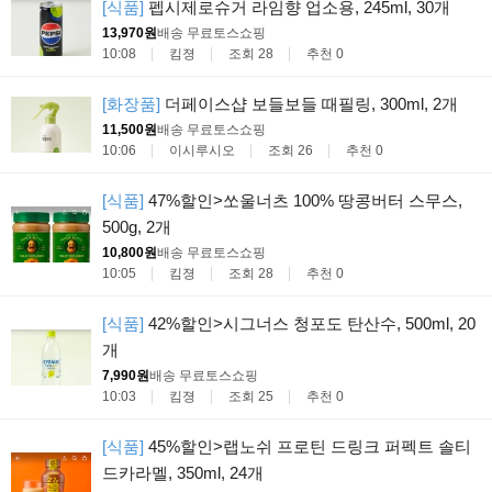
[식품]
펩시제로슈거 라임향 업소용, 245ml, 30개
13,970원
배송 무료
토스쇼핑
10:08
킴졍
조회 28
추천 0
[화장품]
더페이스샵 보들보들 때필링, 300ml, 2개
11,500원
배송 무료
토스쇼핑
10:06
이시루시오
조회 26
추천 0
[식품]
47%할인>쏘울너츠 100% 땅콩버터 스무스,
500g, 2개
10,800원
배송 무료
토스쇼핑
10:05
킴졍
조회 28
추천 0
[식품]
42%할인>시그너스 청포도 탄산수, 500ml, 20
개
7,990원
배송 무료
토스쇼핑
10:03
킴졍
조회 25
추천 0
[식품]
45%할인>랩노쉬 프로틴 드링크 퍼펙트 솔티
드카라멜, 350ml, 24개