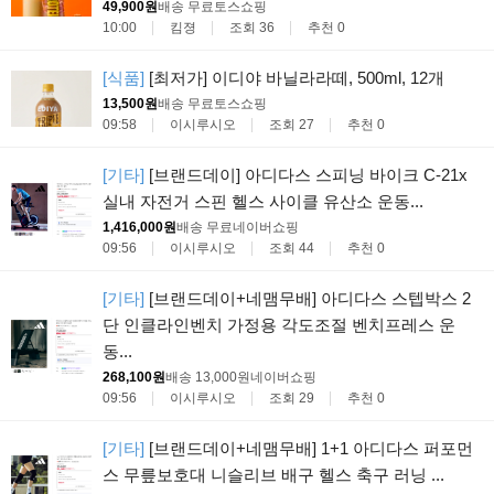
49,900원
배송 무료
토스쇼핑
10:00
킴졍
조회 36
추천 0
[식품]
[최저가] 이디야 바닐라라떼, 500ml, 12개
13,500원
배송 무료
토스쇼핑
09:58
이시루시오
조회 27
추천 0
[기타]
[브랜드데이] 아디다스 스피닝 바이크 C-21x
실내 자전거 스핀 헬스 사이클 유산소 운동...
1,416,000원
배송 무료
네이버쇼핑
09:56
이시루시오
조회 44
추천 0
[기타]
[브랜드데이+네맴무배] 아디다스 스텝박스 2
단 인클라인벤치 가정용 각도조절 벤치프레스 운
동...
268,100원
배송 13,000원
네이버쇼핑
09:56
이시루시오
조회 29
추천 0
[기타]
[브랜드데이+네맴무배] 1+1 아디다스 퍼포먼
스 무릎보호대 니슬리브 배구 헬스 축구 러닝 ...