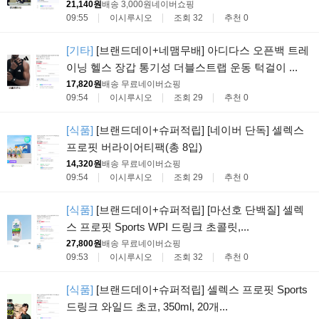
21,140원
배송 3,000원
네이버쇼핑
09:55
이시루시오
조회 32
추천 0
[기타]
[브랜드데이+네맴무배] 아디다스 오픈백 트레
이닝 헬스 장갑 통기성 더블스트랩 운동 턱걸이 ...
17,820원
배송 무료
네이버쇼핑
09:54
이시루시오
조회 29
추천 0
[식품]
[브랜드데이+슈퍼적립] [네이버 단독] 셀렉스
프로핏 버라이어티팩(총 8입)
14,320원
배송 무료
네이버쇼핑
09:54
이시루시오
조회 29
추천 0
[식품]
[브랜드데이+슈퍼적립] [마선호 단백질] 셀렉
스 프로핏 Sports WPI 드링크 초콜릿,...
27,800원
배송 무료
네이버쇼핑
09:53
이시루시오
조회 32
추천 0
[식품]
[브랜드데이+슈퍼적립] 셀렉스 프로핏 Sports
드링크 와일드 초코, 350ml, 20개...