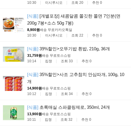
10:30
이시루시오
조회 20
추천 0
[식품]
[개별포장] 새콤달콤 쫄깃한 쫄면 7인분(면
200g 7봉+소스 50g 7봉)
8,900원
배송 무료
카카오톡딜
10:30
이시루시오
조회 22
추천 0
[식품]
39%할인>오뚜기밥 흰밥, 210g, 36개
31,759원
배송 무료
토스쇼핑
10:14
킴졍
조회 33
추천 0
[식품]
35%할인>사조 고추참치 안심따개, 100g, 10
개
14,900원
배송 무료
토스쇼핑
10:12
킴졍
조회 34
추천 0
[식품]
초록매실 스파클링제로, 350ml, 24개
13,900원
배송 무료
토스쇼핑
10:11
킴졍
조회 32
추천 0