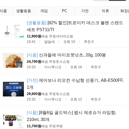
식품
생활용품
게임
PC
가전
의류
화장
[생활용품]
[82% 할인]트로이카 데스크 볼펜 스탠드
세트 PST11/TI
11,900원
배송 무료
네이버쇼핑
10:41
달달새
조회 15
추천 0
[식품]
산과들에 마이포켓넛츠, 20g, 100봉
24,790원
배송 무료
토스쇼핑
10:33
이시루시오
조회 16
추천 0
[가전]
에어보나 리모컨 수납형 선풍기, AB-E500FF,
1개
29,900원
배송 무료
토스쇼핑
10:32
이시루시오
조회 12
추천 0
[식품]
[8월6일 골드박스] 펩시 제로슈거 라임향,
210ml, 30개
11,700원
배송 무료
쿠팡