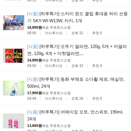
09:51
이시루시오
조회 39
추천 0
[식품]
[하루특가] 스카이 윈드 클립 휴대용 허리 선풍
기 SKY-WI-W13W, 카키, 1개
18,900원
배송 무료
토스쇼핑
09:50
이시루시오
조회 32
추천 0
[식품]
[하루특가] 오뚜기 열라면, 120g, 5개 + 마열라
면, 120g, 4개 + 더핫열라면,...
14,900원
배송 무료
토스쇼핑
09:50
이시루시오
조회 32
추천 0
[식품]
[하루특가] 동화 부채표 소다활 제로, 매실맛,
500ml, 24개
17,900원
배송 무료
토스쇼핑
09:49
이시루시오
조회 26
추천 0
[식품]
[하루특가] 어메이징 오트, 언스위트, 190ml,
24개
13,900원
배송 무료
토스쇼핑