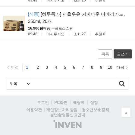
09:49
이시루시오
조회 26
추천 0
[식품]
[하루특가] 서울우유 커피타운 아메리카노,
350ml, 20개
16,900원
배송 무료
토스쇼핑
09:48
이시루시오
조회 27
추천 0
목록
글쓰기
이전
1
2
3
4
5
6
7
8
9
10
다음
로그인
PC화면
퀵링크
설정
청소년보호정책
이용약관
개인정보처리방침
▲
불법촬영물신고안내
(주)
인
벤