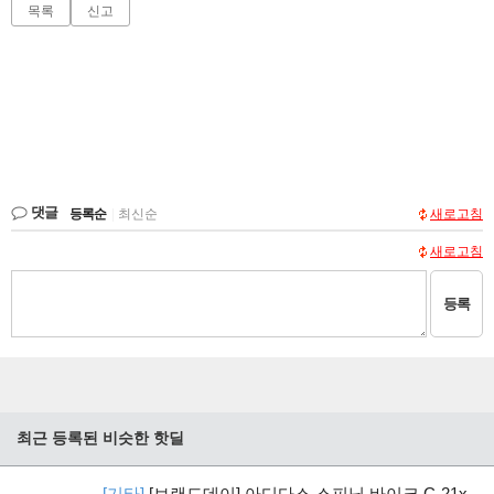
목록
신고
댓글
등록순
|
최신순
새로고침
새로고침
등록
최근 등록된 비슷한 핫딜
[기타]
[브랜드데이] 아디다스 스피닝 바이크 C-21x