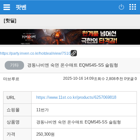
팟벤
[핫딜]
https://party.inven.co.kr/hotdeal/view/7510
기타
경동나비엔 숙면 온수매트 EQM545-SS 슬림형
2025-10-16 14:09
마브루르
조회수 2,808
추천 0
댓글 0
URL
https://www.11st.co.kr/products/6257069818
쇼핑몰
11번가
상품명
경동나비엔 숙면 온수매트 EQM545-SS 슬림형
가격
250,300원