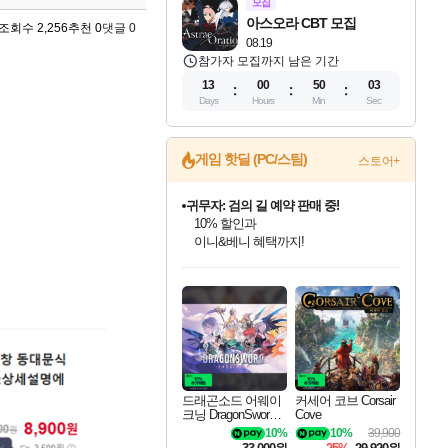
모집
아스오라 CBT 모집
조회수 2,256
추천 0
댓글 0
08.19
참가자 모집까지 남은 기간
13
00
50
01
Days
Hours
Min
Sec
게임 핫딜 (PC/스팀)
스토어+
귀무자: 검의 길 예약 판매 중!
10% 할인과
이니&베니 혜택까지!
드래곤소드: 어웨이크닝 입점!
문명 7 특별 할인!
비스트 오브 리인카네이션 정식 출시!
커세어 코브 출시 기념 할인!
더 렐릭 퍼스트 가디언 정식 출시
베데스다 40주년 기념 할인 중!
마블 투혼 파이팅 소울즈 예약 판매 중!
캡콤 프렌차이즈 할인 진행 중!
캡콤 일부 상품 상시 할인
스타워즈 은하계 레이서
로블록스 기프트 카드 공식 입점
스팀으로 만나는 드래곤소드!
조선&고려 DLC 출시 예정
게임프릭 신작 IP
해적'섬'을 발전시키자!
설화x하드코어 액션!
베데스다의 명작들을
마블 히어로 총 출동&화려한 격투!
몬헌, 바하 등 인기 IP를
몬헌 와일즈 & 드래곤즈 도그마2
인벤게임즈에서 10% 추가 적립
Robux를 가장 안전하고
네이버혜택과 함께 만나보세요!
50%할인&추가 적립까지!
네이버 혜택가와 함께 예약하세요!
할인&네이버혜택으로 만나보세요!
네이버페이 혜택과 만나보세요!
40주년 프로모션으로 만나보세요!
네이버 포인트 혜택까지!
할인가에 만나보세요!
일부 에디션 상시 할인!
혜택으로 예약 판매 중
편안하게 충전하세요
드래곤소드 어웨이
커세어 코브 Corsair
크닝 DragonSword A
Cove
wakening
10%
10%
39,900