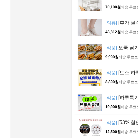
70,100원
배송 무료
[의류]
[휴가 필
48,312원
배송 무료
[식품]
오쿡 닭가슴
9,900원
배송 무료
토
[식품]
[토스 하
8,800원
배송 무료
토
[식품]
[하루특가 
19,900원
배송 무료
[식품]
[53% 할
12,500원
배송 무료