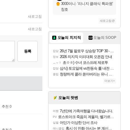
3000이니
·
'리니지 클래식 특파원'
칭호
새로고침
새로고침
새로고침
오늘의 치지직
오늘의 SOOP
26년 7월 팔로우 상승량 TOP 30 - 월간 치지직
등록
잡담
2026 치지직 이리대회 오픈컵 안내
정보
초ㅇㅎ) 수녀 코스프레 제로투
ㅗㅜㅑ
삼식) 토요일에 vs한동숙 롤 내전 예정
잡담
청량하게 콜라 쏟아버리는 유니 ㅋㅋㅋ
클립
더보기+
오늘의 팟벤
추천 0
7년만에 가족여행을 다녀왔습니다.
여행
로스트아크 죽음의 계율자, 벨가르딘 티저
PV
어딘가 이상한 단서 조사
실팰
혹시 이 만화 아시는 분 계신가요
애니클립
추천 0