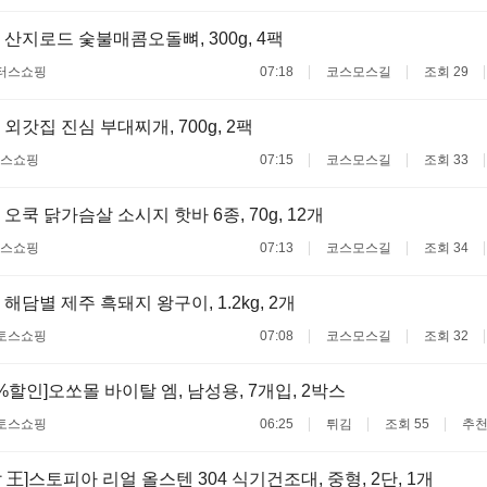
 산지로드 숯불매콤오돌뼈, 300g, 4팩
터스쇼핑
07:18
코스모스길
조회 29
외갓집 진심 부대찌개, 700g, 2팩
스쇼핑
07:15
코스모스길
조회 33
오쿡 닭가슴살 소시지 핫바 6종, 70g, 12개
스쇼핑
07:13
코스모스길
조회 34
해담별 제주 흑돼지 왕구이, 1.2kg, 2개
토스쇼핑
07:08
코스모스길
조회 32
%할인]오쏘몰 바이탈 엠, 남성용, 7개입, 2박스
토스쇼핑
06:25
튀김
조회 55
추천
 王]스토피아 리얼 올스텐 304 식기건조대, 중형, 2단, 1개