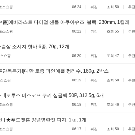
토스쇼핑
06:24
튀김
조회 50
추천
수품]에버라스트 다이얼 샌들 아쿠아슈즈, 블랙, 230mm, 1켤레
토스쇼핑
06:22
튀김
조회 55
추천
살 소시지 핫바 6종, 70g, 12개
스쇼핑
06:20
튀김
조회 47
추천
루단독특가!]대만 토종 파인애플 펑리수, 180g, 2박스
스쇼핑
06:19
튀김
조회 58
추천
!!]로투스 비스코프 쿠키 싱글팩 50P, 312.5g, 6개
토스쇼핑
06:18
튀김
조회 46
추천
인!] ★푸드앳홈 양념명란젓 파지, 1kg, 1개
토스쇼핑
06:17
튀김
조회 50
추천