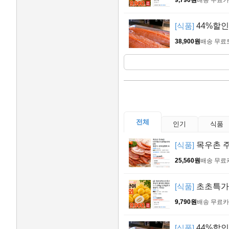
[식품]
44%할인
38,900원
배송 무료
전체
인기
식품
[식품]
목우촌 주
25,560원
배송 무료
[식품]
초초특가 
9,790원
배송 무료
카
[식품]
44%할인