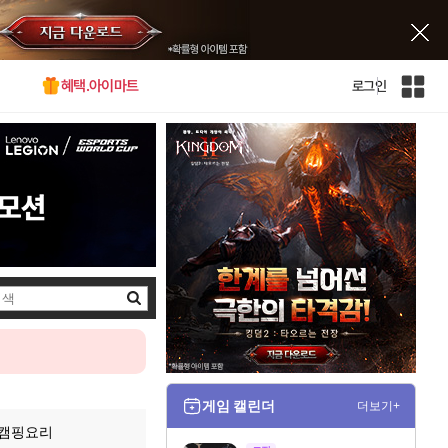
혜택.아이마트
로그인
인
벤
전
체
사
이
트
맵
검
색
게임 캘린더
더보기+
 캠핑요리