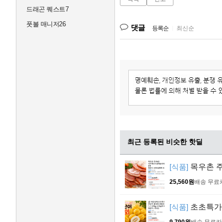
드래곤 퀘스트7
풋볼 매니저26
댓글
등록순
|
최신순
최근 등록된 비슷한 핫딜
[식품]
목우촌 주
25,560원
배송 무료
[식품]
초초특가 
9,790원
배송 무료
카