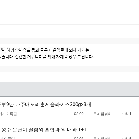
부9단 나주배오리훈제슬라이스200gx8개
카카오톡딜
08:09
우리팀뭐해
조회 1
성주 못난이 꿀참외 혼합과 외 대과 1+1
카오톡딜
08:08
우리팀뭐해
조회 5