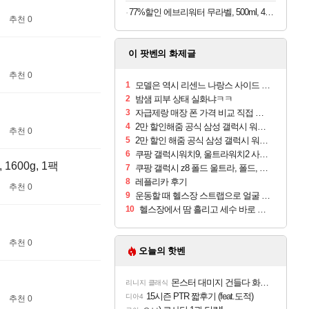
77%할인 에브리워터 무라벨, 500ml, 40개
추천 0
이 팟벤의 화제글
추천 0
1
모델은 역시 리센느 나랑스 사이드 1.25L 1박스
2
밤샘 피부 상태 실화냐ㅋㅋ
3
자급제랑 매장 폰 가격 비교 직접 안가도 되네요
4
2만 할인해줌 공식 삼성 갤럭시 워치9 크림, 40mm, 블루투스
추천 0
5
2만 할인 해줌 공식 삼성 갤럭시 워치9 실버, 44mm, 블루투스
6
쿠팡 갤럭시워치9, 울트라워치2 사전구매 혜택 받아보세요
600g, 1팩
7
쿠팡 갤럭시 z8 폴드 울트라, 폴드, 플립 사전예약
8
레플리카 후기
추천 0
9
운동할 때 헬스장 스트랩으로 얼굴 만졌다가 볼 뒤집어짐
10
헬스장에서 땀 흘리고 세수 바로 안 하면 트러블 나냐?
추천 0
오늘의 핫벤
몬스터 대미지 건들다 화들짝하고 걸렸네 ㅋㅋㅋㅋ
리니지 클래식
15시즌 PTR 짧후기 (feat.도적)
디아4
추천 0