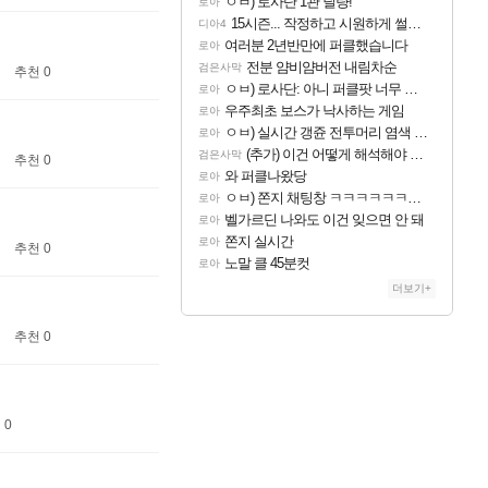
ㅇㅂ) 로사단 1관 딜량!
로아
15시즌... 작정하고 시원하게 썰어보라고 만든시즌인 듯
디아4
여러분 2년반만에 퍼클했습니다
로아
전분 얌비얌버전 내림차순
검은사막
추천 0
ㅇㅂ) 로사단: 아니 퍼클팟 너무 심하네 예의가 없어(?)
로아
우주최초 보스가 낙사하는 게임
로아
ㅇㅂ) 실시간 갱쥰 전투머리 염색 ㅋㅋㅋㅋㅋㅋㅋㅋㅋㅋㅋㅋㅋ
로아
(추가) 이건 어떻게 해석해야 되나
검은사막
추천 0
와 퍼클나왔당
로아
ㅇㅂ) 쫀지 채팅창 ㅋㅋㅋㅋㅋㅋㅋㅋㅋㅋㅋ
로아
벨가르딘 나와도 이건 잊으면 안 돼
로아
쫀지 실시간
로아
추천 0
노말 클 45분컷
로아
더보기+
추천 0
 0