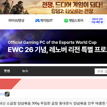
X
귀무자 신작
라이브/영상
게이밍/IT
게임스토어
지금 예판 중!
핫벤
뉴스
7505
 국내산 소곱창 양념볶음 300g 푸짐한 곱창 동대문식 양념볶음 안주 매콤한