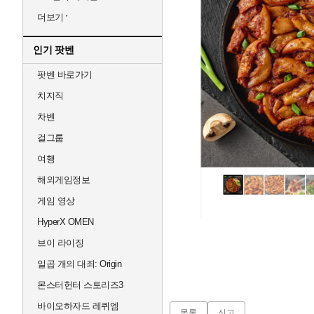
더보기
인기 팟벤
팟벤 바로가기
치지직
차벤
걸그룹
여행
해외게임정보
게임 영상
HyperX OMEN
브이 라이징
일곱 개의 대죄: Origin
몬스터헌터 스토리즈3
바이오하자드 레퀴엠
목록
신고