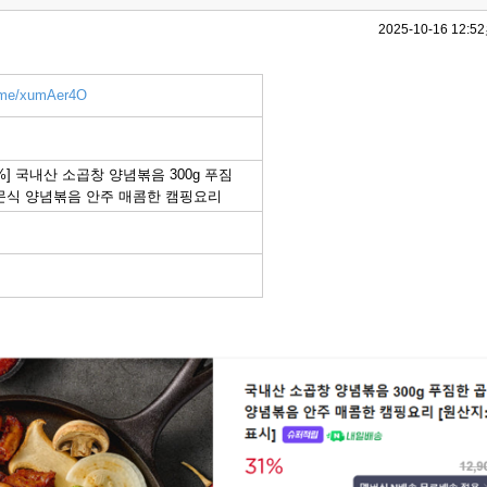
2025-10-16 12:52
r.me/xumAer4O
%] 국내산 소곱창 양념볶음 300g 푸짐
문식 양념볶음 안주 매콤한 캠핑요리