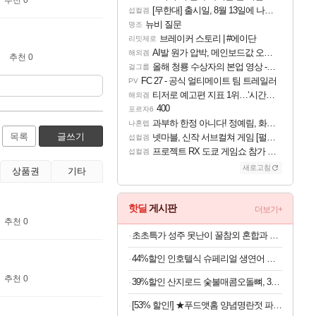
[무한대] 출시일, 8월 13일에 나오나
섭컬겜
뉴비 질문
명조
브레이커 스토리 | #에이단
리밋제로
AI발 원가 압박, 메인보드값 오르나
해외겜
추천 0
올해 청룡 수상자의 본업 영상 - 스테이씨 윤
걸그룹
FC 27 - 공식 얼티메이트 팀 트레일러
PV
티저로 예고편 지표 1위…‘시간의 오카리나’
해외겜
400
포르자6
과부하 한정 아니다! 정예림, 화속성 서포터 세대 교체
나혼렙
목록
글쓰기
넷마블, 신작 서브컬쳐 게임 [펄 인 블루] 티저 사이트 오픈
섭컬겜
프로젝트 RX 도쿄 게임쇼 참가 결정
섭컬겜
새로고침
상품권
기타
핫딜
게시판
더보기+
추천 0
초초특가 성주 못난이 꿀참외 혼합과 외 대과 1+1
44%할인 인호텔식 슈페리얼 생연어 회필렛, 1kg, 1팩
추천 0
39%할인 산지로드 숯불매콤오돌뼈, 300g, 4팩
[53% 할인!] ★푸드앳홈 양념명란젓 파지, 1kg, 1개