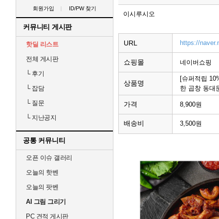
회원가입
ID/PW 찾기
이시루시오
커뮤니티 게시판
URL
https://nave
핫딜 리스트
전체 게시판
쇼핑몰
네이버쇼핑
└
후기
[슈퍼적립 10
상품명
한 곱창 동대
└
잡담
└
질문
가격
8,900원
└
지난공지
배송비
3,500원
공통 커뮤니티
오픈 이슈 갤러리
오늘의 핫벤
오늘의 팟벤
AI 그림 그리기
PC 견적 게시판