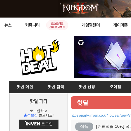
로스트아크
뉴스
커뮤니티
게임캘린더
게이머존
기대평 이벤트
팟벤 메인
팟벤 검색
팟벤 신청
오이갤
핫딜 파티
핫딜
로그인하고
출석보상
받으세요!
https://party.inven.co.kr/hotdeal/view/
로그인
식품
[슈퍼적립 10%]