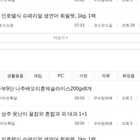
 인호텔식 슈페리얼 생연어 회필렛, 1kg, 1팩
토스쇼핑
07:33
코스모스길
조회 28
더보기 +
생활용품
게임
PC
가전
의류
화장품
부9단 나주배오리훈제슬라이스200gx8개
카카오톡딜
08:09
우리팀뭐해
조회 1
성주 못난이 꿀참외 혼합과 외 대과 1+1
카오톡딜
08:08
우리팀뭐해
조회 5
 인호텔식 슈페리얼 생연어 회필렛, 1kg, 1팩