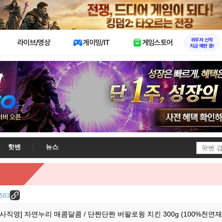
X
귀무자 신작
라이브/영상
게이밍/IT
게임스토어
지금 예판 중!
핫벤
뉴스
7503
[본사직영] 자연누리 매콤달콤 / 단짠단짠 버팔로윙 치킨 300g (100%천연재