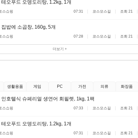
테오푸드 오뎅도리탕, 1.2kg, 1개
토스쇼핑
07:31
코스모스길
조회 21
집밥에 소곱창, 160g, 5개
토스쇼핑
07:28
코스모스길
조회 21
더보기 +
생활용품
게임
PC
가전
의류
화장품
 인호텔식 슈페리얼 생연어 회필렛, 1kg, 1팩
토스쇼핑
07:33
코스모스길
조회 21
테오푸드 오뎅도리탕, 1.2kg, 1개
토스쇼핑
07:31
코스모스길
조회 21