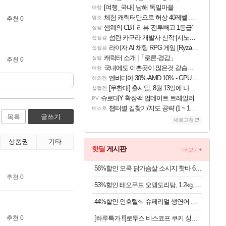
[여행_국내] 남해 독일마을
여행
체험 캐릭터만으로 허상 40레벨 하이와티아 5분 컷!｜에이메스·린네·모니에 명함
명조
추천 0
샘웨의 CBT 리뷰 '전투빼고 1등급'
실팰
섬란 카구라 개발사 신작 [시노비 넥서스] 연내 출시 예정
섭컬겜
라이자 AI 채팅 RPG 게임 [RyzaChat: AI] 공개
섭컬겜
캐릭터 소개 |「로른·경감」
실팰
추천 0
국내에도 이쁜곳이 많은것 같습니다
여행
엔비디아 30%·AMD 10% - GPU 공급가 인상 보도
해외겜
[무한대] 출시일, 8월 13일에 나오나
섭컬겜
슈로대Y 확장팩 업데이트 트레일러
PV
챕터별 길찾기/지도 공략 (1 ~ 12장)
비스트
목록
글쓰기
새로고침
상품권
기타
핫딜
게시판
더보기+
56%할인 오쿡 닭가슴살 소시지 핫바 6종, 70g, 12개
추천 0
53%할인 테오푸드 오뎅도리탕, 1.2kg, 1개
44%할인 인호텔식 슈페리얼 생연어 회필렛, 1kg, 1팩
[하루특가 !!]로투스 비스코프 쿠키 싱글팩 50P, 312.5g, 6개
추천 0