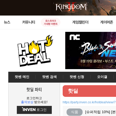
로스트아크
뉴스
커뮤니티
게임캘린더
게이머존
기대평 이벤트
팟벤 메인
팟벤 검색
팟벤 신청
오이갤
핫딜 파티
핫딜
로그인하고
출석보상
받으세요!
https://party.inven.co.kr/hotdeal/view/
로그인
식품
[슈퍼적립 10%] 