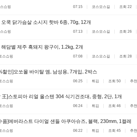
스쇼핑
07:15
코스모스길
조회 22
오쿡 닭가슴살 소시지 핫바 6종, 70g, 12개
스쇼핑
07:13
코스모스길
조회 26
해담별 제주 흑돼지 왕구이, 1.2kg, 2개
토스쇼핑
07:08
코스모스길
조회 28
%할인]오쏘몰 바이탈 엠, 남성용, 7개입, 2박스
토스쇼핑
06:25
튀김
조회 50
추천
 王]스토피아 리얼 올스텐 304 식기건조대, 중형, 2단, 1개
토스쇼핑
06:24
튀김
조회 46
추천
수품]에버라스트 다이얼 샌들 아쿠아슈즈, 블랙, 230mm, 1켤레
토스쇼핑
06:22
튀김
조회 45
추천