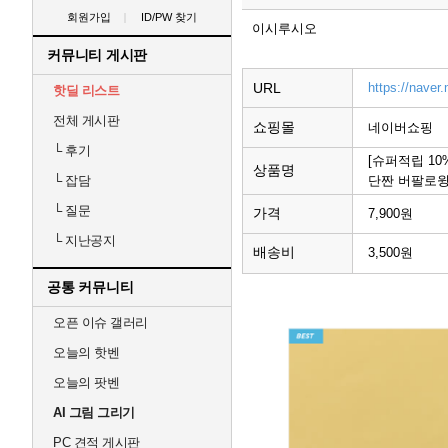
회원가입
ID/PW 찾기
이시루시오
커뮤니티 게시판
URL
https://nave
핫딜 리스트
전체 게시판
쇼핑몰
네이버쇼핑
└
후기
[슈퍼적립 10
상품명
단짠 버팔로윙 
└
잡담
└
질문
가격
7,900원
└
지난공지
배송비
3,500원
공통 커뮤니티
오픈 이슈 갤러리
오늘의 핫벤
오늘의 팟벤
AI 그림 그리기
PC 견적 게시판