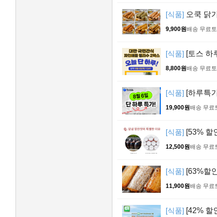
[식품]
오쿡 닭가슴
9,900원
배송 무료
토
[식품]
[토스 하
8,800원
배송 무료
토
[식품]
[하루특가 
19,900원
배송 무료
[식품]
[53% 할
12,500원
배송 무료
[식품]
[63%할인
11,900원
배송 무료
[식품]
[42% 할