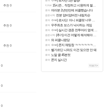
ㅇㅂ) 로사단 1관 딜량!
로아
15시즌... 작정하고 시원하게 썰어보라고 만든시즌인 듯
추천 0
디아4
여러분 2년반만에 퍼클했습니다
로아
전분 얌비얌버전 내림차순
검은사막
ㅇㅂ) 로사단: 아니 퍼클팟 너무 심하네 예의가 없어(?)
로아
우주최초 보스가 낙사하는 게임
로아
추천 0
ㅇㅂ) 실시간 갱쥰 전투머리 염색 ㅋㅋㅋㅋㅋㅋㅋㅋㅋㅋㅋㅋㅋ
로아
(추가) 이건 어떻게 해석해야 되나
검은사막
와 퍼클나왔당
로아
ㅇㅂ) 쫀지 채팅창 ㅋㅋㅋㅋㅋㅋㅋㅋㅋㅋㅋ
로아
추천 0
벨가르딘 나와도 이건 잊으면 안 돼
로아
노말 클 45분컷
로아
쫀지 실시간
로아
 0
더보기+
 0
 0