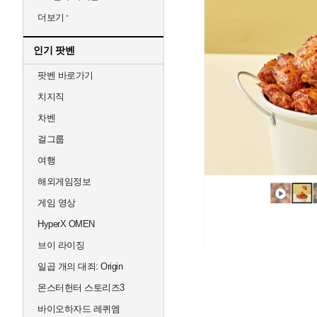
더보기
인기 팟벤
팟벤 바로가기
치지직
차벤
걸그룹
여행
해외게임정보
게임 영상
HyperX OMEN
브이 라이징
일곱 개의 대죄: Origin
몬스터헌터 스토리즈3
바이오하자드 레퀴엠