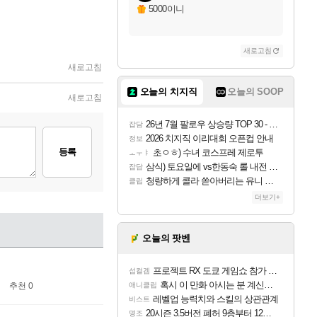
5000이니
새로고침
새로고침
오늘의 치지직
오늘의 SOOP
새로고침
26년 7월 팔로우 상승량 TOP 30 - 월간 치지직
잡담
2026 치지직 이리대회 오픈컵 안내
정보
등록
초ㅇㅎ) 수녀 코스프레 제로투
ㅗㅜㅑ
삼식) 토요일에 vs한동숙 롤 내전 예정
잡담
청량하게 콜라 쏟아버리는 유니 ㅋㅋㅋ
클립
더보기+
오늘의 팟벤
프로젝트 RX 도쿄 게임쇼 참가 결정
섭컬겜
혹시 이 만화 아시는 분 계신가요
애니클립
추천 0
레벨업 능력치와 스킬의 상관관계
비스트
20시즌 3.5버전 폐허 9층부터 12층까지 클리어 조합 | 죽음의 노래와 바닷속 폐허 |
명조