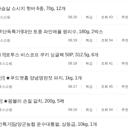
살 소시지 핫바 6종, 70g, 12개
스쇼핑
06:20
튀김
조회 43
추천
루단독특가!]대만 토종 파인애플 펑리수, 180g, 2박스
스쇼핑
06:19
튀김
조회 54
추천
!!]로투스 비스코프 쿠키 싱글팩 50P, 312.5g, 6개
토스쇼핑
06:18
튀김
조회 41
추천
인!] ★푸드앳홈 양념명란젓 파지, 1kg, 1개
토스쇼핑
06:17
튀김
조회 45
추천
] ★팜블리 손질 갈치, 200g, 5팩
토스쇼핑
06:16
튀김
조회 54
추천
인특가]담양군농협 운수대통쌀, 상등급, 10kg, 1개