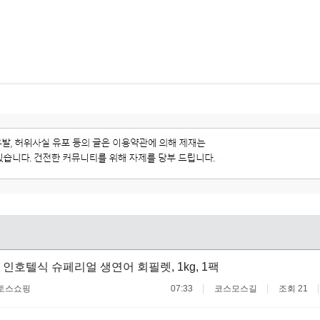
 인호텔식 슈페리얼 생연어 회필렛, 1kg, 1팩
토스쇼핑
07:33
코스모스길
조회 21