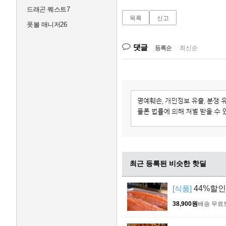
드래곤 퀘스트7
목록
신고
풋볼 매니저26
댓글
등록순
|
최신순
최근 등록된 비슷한 핫딜
[식품]
44%할인
38,900원
배송 무료