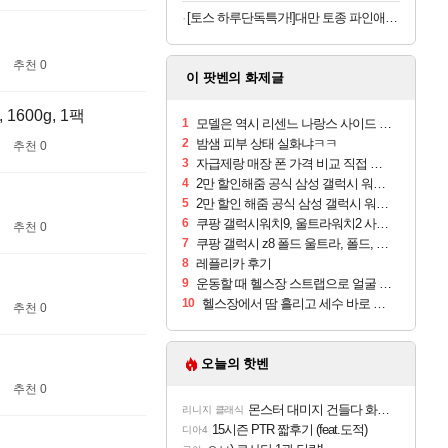
[토스 하루단독특가!]대만 토종 파인애플 펑리수, 180g, 2박스
추천 0
이 팟벤의 화제글
600g, 1팩
1
모델은 역시 리센느 나랑스 사이드 1.25L 1박스
2
밤샘 피부 상태 실화냐ㅋㅋ
추천 0
3
자급제랑 매장 폰 가격 비교 직접 안가도 되네요
4
2만 할인해줌 공식 삼성 갤럭시 워치9 크림, 40mm, 블루투스
5
2만 할인 해줌 공식 삼성 갤럭시 워치9 실버, 44mm, 블루투스
6
쿠팡 갤럭시워치9, 울트라워치2 사전구매 혜택 받아보세요
추천 0
7
쿠팡 갤럭시 z8 폴드 울트라, 폴드, 플립 사전예약
8
레플리카 후기
9
운동할 때 헬스장 스트랩으로 얼굴 만졌다가 볼 뒤집어짐
10
헬스장에서 땀 흘리고 세수 바로 안 하면 트러블 나냐?
추천 0
오늘의 핫벤
추천 0
몬스터 대미지 건들다 화들짝하고 걸렸네 ㅋㅋㅋㅋ
리니지 클래식
15시즌 PTR 짧후기 (feat.도적)
디아4