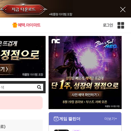
혜택.아이마트
로그인
인
벤
전
체
사
이
트
맵
검
색
게임 캘린더
더보기+
료)