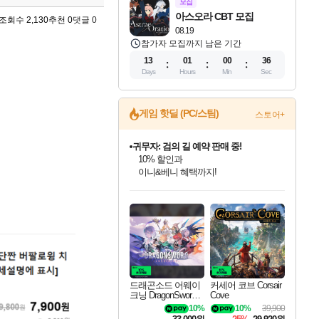
모집
아스오라 CBT 모집
조회수 2,130
추천 0
댓글 0
08.19
참가자 모집까지 남은 기간
13
01
00
35
Days
Hours
Min
Sec
게임 핫딜 (PC/스팀)
스토어+
귀무자: 검의 길 예약 판매 중!
10% 할인과
이니&베니 혜택까지!
비스트 오브 리인카네이션 정식 출시!
게임프릭 신작 IP
드래곤소드: 어웨이크닝 입점!
문명 7 특별 할인!
커세어 코브 출시 기념 할인!
더 렐릭 퍼스트 가디언 정식 출시
베데스다 40주년 기념 할인 중!
마블 투혼 파이팅 소울즈 예약 판매 중!
캡콤 프렌차이즈 할인 진행 중!
캡콤 일부 상품 상시 할인
스타워즈 은하계 레이서
로블록스 기프트 카드 공식 입점
네이버 혜택가와 함께 예약하세요!
스팀으로 만나는 드래곤소드!
조선&고려 DLC 출시 예정
해적'섬'을 발전시키자!
설화x하드코어 액션!
베데스다의 명작들을
마블 히어로 총 출동&화려한 격투!
몬헌, 바하 등 인기 IP를
몬헌 와일즈 & 드래곤즈 도그마2
인벤게임즈에서 10% 추가 적립
Robux를 가장 안전하고
네이버혜택과 함께 만나보세요!
50%할인&추가 적립까지!
할인&네이버혜택으로 만나보세요!
네이버페이 혜택과 만나보세요!
40주년 프로모션으로 만나보세요!
네이버 포인트 혜택까지!
할인가에 만나보세요!
일부 에디션 상시 할인!
혜택으로 예약 판매 중
편안하게 충전하세요
드래곤소드 어웨이
커세어 코브 Corsair
크닝 DragonSword A
Cove
wakening
10%
10%
39,900