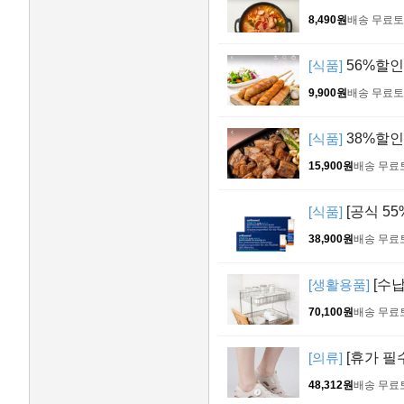
8,490원
배송 무료
토
[식품]
56%할인 
9,900원
배송 무료
토
[식품]
38%할인 
15,900원
배송 무료
[식품]
[공식 55
38,900원
배송 무료
[생활용품]
[수납
70,100원
배송 무료
[의류]
[휴가 필
48,312원
배송 무료