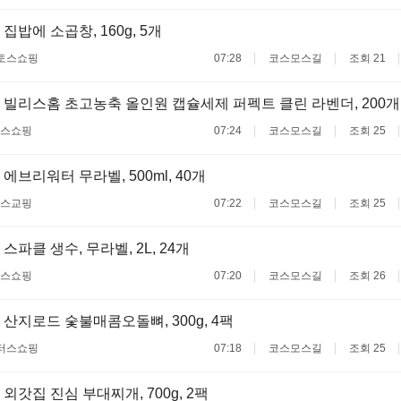
집밥에 소곱창, 160g, 5개
토스쇼핑
07:28
코스모스길
조회 21
 빌리스홈 초고농축 올인원 캡슐세제 퍼펙트 클린 라벤더, 200개, 1
스쇼핑
07:24
코스모스길
조회 25
에브리워터 무라벨, 500ml, 40개
스교핑
07:22
코스모스길
조회 25
스파클 생수, 무라벨, 2L, 24개
스쇼핑
07:20
코스모스길
조회 26
 산지로드 숯불매콤오돌뼈, 300g, 4팩
터스쇼핑
07:18
코스모스길
조회 25
외갓집 진심 부대찌개, 700g, 2팩