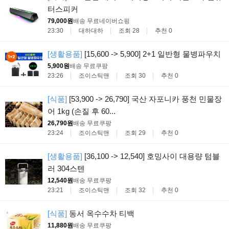
터스피커
79,000원
배송 무료
네이버쇼핑
23:30
대하대하
조회 28
추천 0
[생활용품]
[15,600 -> 5,900] 2+1 일반형 물병파우치
5,900원
배송 무료
쿠팡
23:26
조이스틱맨
조회 30
추천 0
[식품]
[53,900 -> 26,790] 국산 자포니카 풍천 민물장
어 1kg (손질 후 60...
26,790원
배송 무료
쿠팡
23:24
조이스틱맨
조회 29
추천 0
[생활용품]
[36,100 -> 12,540] 호밍사이 대용량 텀블
러 304스텐
12,540원
배송 무료
쿠팡
23:21
조이스틱맨
조회 32
추천 0
[식품]
동서 옥수수차 티백
11,880원
배송 무료
쿠팡