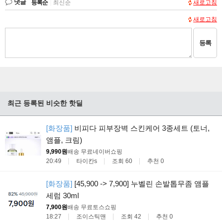
댓글
등록순
|
최신순
새로고침
새로고침
등록
최근 등록된 비슷한 핫딜
[화장품]
비피다 피부장벽 스킨케어 3종세트 (토너,
앰플, 크림)
9,990원
배송 무료
네이버쇼핑
20:49
타이칸s
조회 60
추천 0
[화장품]
[45,900 -> 7,900] 누벨린 손발톱무좀 앰플
세럼 30ml
7,900원
배송 무료
토스쇼핑
18:27
조이스틱맨
조회 42
추천 0