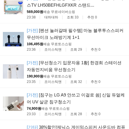
스TV LH50BEFHLGFXKR 스탠드...
569,000원
배송 무료
네이버쇼핑
23:38
대하대하
조회 33
추천 0
[가전]
[펜션 놀러갈때 필수템] 마농 블루투스스피커
무선마이크 노래방기계 1+1
106,495원
배송 무료
토스쇼핑
23:36
조이스틱맨
조회 29
추천 0
[가전]
[무선청소기 입문자용 1황] 한경희 스테이션
자동먼지비움 무선청소기
190,900원
배송 무료
토스쇼핑
23:35
조이스틱맨
조회 32
추천 0
[가전]
[침구는 LG A9 안쓰고 이걸로 씀] 신일 듀얼케
어 UV 살균 침구청소기
74,900원
배송 무료
토스쇼핑
23:33
조이스틱맨
조회 28
추천 0
[기타]
38%할인!제닉스 게이밍스피커 사운드바 컴퓨