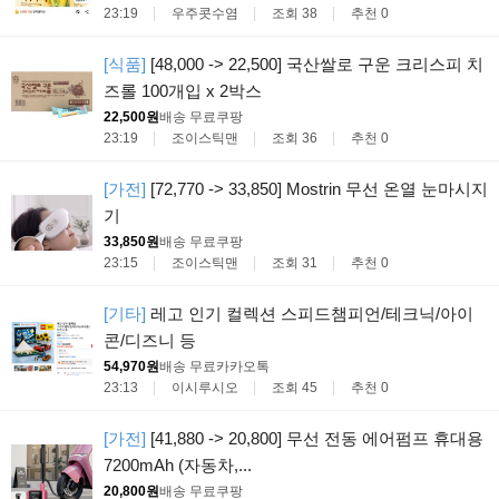
23:19
우주콧수염
조회 38
추천 0
[식품]
[48,000 -> 22,500] 국산쌀로 구운 크리스피 치
즈롤 100개입 x 2박스
22,500원
배송 무료
쿠팡
23:19
조이스틱맨
조회 36
추천 0
[가전]
[72,770 -> 33,850] Mostrin 무선 온열 눈마시지
기
33,850원
배송 무료
쿠팡
23:15
조이스틱맨
조회 31
추천 0
[기타]
레고 인기 컬렉션 스피드챔피언/테크닉/아이
콘/디즈니 등
54,970원
배송 무료
카카오톡
23:13
이시루시오
조회 45
추천 0
[가전]
[41,880 -> 20,800] 무선 전동 에어펌프 휴대용
7200mAh (자동차,...
20,800원
배송 무료
쿠팡