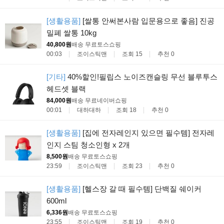
[생활용품]
[쌀통 안써본사람 입문용으로 좋음] 진공
밀폐 쌀통 10kg
40,800원
배송 무료
토스쇼핑
00:03
조이스틱맨
조회 15
추천 0
[기타]
40%할인!필립스 노이즈캔슬링 무선 블루투스
헤드셋 블랙
84,000원
배송 무료
네이버쇼핑
00:01
대하대하
조회 18
추천 0
[생활용품]
[집에 전자레인지 있으면 필수템] 전자레
인지 스팀 청소인형 x 2개
8,500원
배송 무료
토스쇼핑
23:59
조이스틱맨
조회 23
추천 0
[생활용품]
[헬스장 갈 때 필수템] 단백질 쉐이커
600ml
6,336원
배송 무료
토스쇼핑
23:55
조이스틱맨
조회 19
추천 0