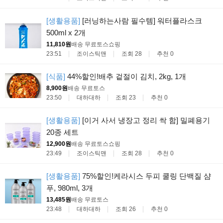
[생활용품]
[러닝하는사람 필수템] 워터플라스크
500ml x 2개
11,810원
배송 무료
토스쇼핑
23:51
조이스틱맨
조회 28
추천 0
[식품]
44%할인!배추 겉절이 김치, 2kg, 1개
8,900원
배송 무료
토스
23:50
대하대하
조회 23
추천 0
[생활용품]
[이거 사서 냉장고 정리 싹 함] 밀폐용기
20종 세트
12,900원
배송 무료
토스쇼핑
23:49
조이스틱맨
조회 28
추천 0
[생활용품]
75%할인!케라시스 두피 쿨링 단백질 샴
푸, 980ml, 3개
13,485원
배송 무료
토스
23:48
대하대하
조회 26
추천 0