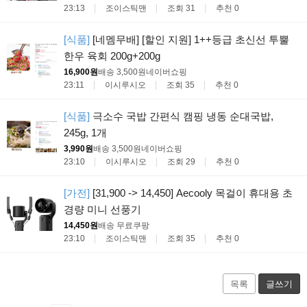
23:13
조이스틱맨
조회 31
추천 0
[식품]
[네멤무배] [할인 지원] 1++등급 초신선 투뿔
한우 육회 200g+200g
16,900원
배송 3,500원
네이버쇼핑
23:11
이시루시오
조회 35
추천 0
[식품]
극소수 국밥 간편식 캠핑 냉동 순대국밥,
245g, 1개
3,990원
배송 3,500원
네이버쇼핑
23:10
이시루시오
조회 29
추천 0
[가전]
[31,900 -> 14,450] Aecooly 목걸이 휴대용 초
경량 미니 선풍기
14,450원
배송 무료
쿠팡
23:10
조이스틱맨
조회 35
추천 0
목록
글쓰기