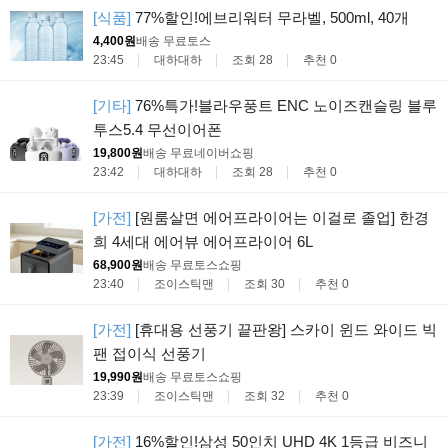
[식품]
77%할인!에브리워터 무라벨, 500ml, 40개
4,400원
배송 무료
토스
23:45
대하대하
조회 28
추천 0
[기타]
76%특가!블라우풍트 ENC 노이즈캔슬링 블루
투스5.4 무선이어폰
19,800원
배송 무료
네이버쇼핑
23:42
대하대하
조회 28
추천 0
[가전]
[원룸살면 에어프라이어는 이걸로 졸업] 한경
희 4세대 에어뷰 에어프라이어 6L
68,900원
배송 무료
토스쇼핑
23:40
조이스틱맨
조회 30
추천 0
[가전]
[휴대용 선풍기 끝판왕] 스카이 윈드 와이드 빅
팬 접이식 선풍기
19,990원
배송 무료
토스쇼핑
23:39
조이스틱맨
조회 32
추천 0
[가전]
16%할인!삼성 50인치 UHD 4K 1등급 비즈니