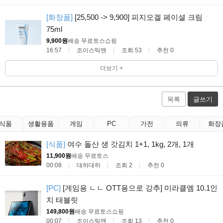
[화장품]
[25,500 -> 9,900] 피지오겔 페이셜 크림
75ml
9,900원
배송 무료
토스쇼핑
16:57
조이스틱맨
조회 53
추천 0
더보기 +
목록
글쓰기
식품
생활용품
게임
PC
가전
의류
화장
[식품]
여수 돌산 생 갓김치 1+1, 1kg, 2개, 1개
11,900원
배송 무료
토스
00:08
대하대하
조회 2
추천 0
[PC]
[게임용 ㄴㄴ OTT용으로 강추] 미라클엠 10.1인
치 태블릿
149,800원
배송 무료
토스쇼핑
00:07
조이스틱맨
조회 13
추천 0