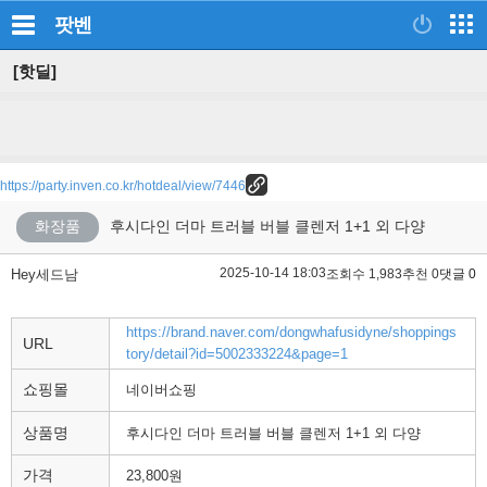
팟벤
[핫딜]
https://party.inven.co.kr/hotdeal/view/7446
화장품
후시다인 더마 트러블 버블 클렌저 1+1 외 다양
2025-10-14 18:03
Hey세드남
조회수 1,983
추천 0
댓글 0
https://brand.naver.com/dongwhafusidyne/shoppings
URL
tory/detail?id=5002333224&page=1
쇼핑몰
네이버쇼핑
상품명
후시다인 더마 트러블 버블 클렌저 1+1 외 다양
가격
23,800원