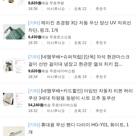
8,820원
배송 무료
쿠팡
18:36
이시루시오
조회 22
추천 0
[기타]
제이킨 초경량 3단 자동 우산 양산 UV 자외선
차단, 핑크, 1개
6,430원
배송 무료
토스쇼핑
18:35
이시루시오
조회 22
추천 0
[기타]
[네맴무배+슈퍼적립] [단독] 자석 현관마스크
걸이 선반 걸이대 냉장고 현관문 열쇠 차키 접...
9,020원
배송 무료
네이버쇼핑
18:34
이시루시오
조회 19
추천 0
[기타]
[네맴무배+카드할인] 아임반 자동차 리본 허리
쿠션 3세대 차량용 등받이 시트 요추 등쿠션
54,240원
배송 무료
네이버쇼핑
18:32
이시루시오
조회 22
추천 0
[기타]
휴대용 무선 핸디 다리미 HG-Y01, 화이트, 1
개