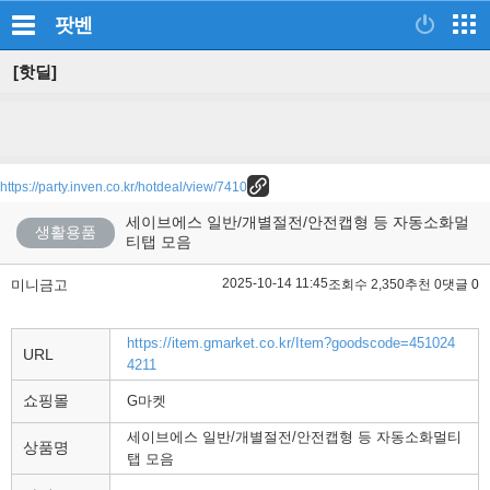
팟벤
[핫딜]
https://party.inven.co.kr/hotdeal/view/7410
세이브에스 일반/개별절전/안전캡형 등 자동소화멀
생활용품
티탭 모음
2025-10-14 11:45
미니금고
조회수 2,350
추천 0
댓글 0
https://item.gmarket.co.kr/Item?goodscode=451024
URL
4211
쇼핑몰
G마켓
세이브에스 일반/개별절전/안전캡형 등 자동소화멀티
상품명
탭 모음