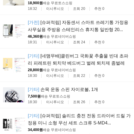
18,900원
배송 무료
토스쇼핑
18:32
이시루시오
조회 20
추천 0
[가전]
[슈퍼적립] 자동센서 스마트 쓰레기통 가정용
사무실용 주방용 스테인리스 휴지통 일반형 20...
46,360원
배송 무료
네이버쇼핑
18:31
이시루시오
조회 24
추천 0
[기타]
[네맴무배]클린버그 국화꽃 추출물 빈대 초파
리 피레트린 퇴치약 베드버그 벌레 퇴치제 좀벌레
28,800원
배송 무료
네이버쇼핑
18:30
이시루시오
조회 22
추천 0
[기타]
손목 운동 스핀 자이로볼, 1개
7,500원
배송 무료
토스쇼핑
18:30
이시루시오
조회 26
추천 0
[기타]
[슈퍼적립] 솔리드 충전 전동 드라이버 드릴 가
정용 미니 소형 무선 세트 스크류 S-MD4...
34,400원
배송 무료
네이버쇼핑