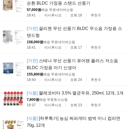
순환 BLDC 가정용 스탠드 선풍기
57,000원
배송 무료
네이버쇼핑
18:41
이시루시오
조회 18
추천 0
[가전]
끌리젠 무선 선풍기 BLDC 무소음 가정용 스
탠드형
158,000원
배송 무료
네이버쇼핑
18:41
이시루시오
조회 17
추천 0
[가전]
스테나 무선 선풍기 퓨어팬 플러스 저소음
BLDC 가정용 아기 신생아
155,800원
배송 무료
네이버쇼핑
18:40
이시루시오
조회 24
추천 0
[식품]
믈레코비타 3.5% 멸균우유, 250ml, 12개, 1개
7,800원
배송 무료
토스쇼핑
18:37
이시루시오
조회 23
추천 0
[식품]
[하루특가] 농심 짜파게티 범벅 미니 컵라면
70g, 12개