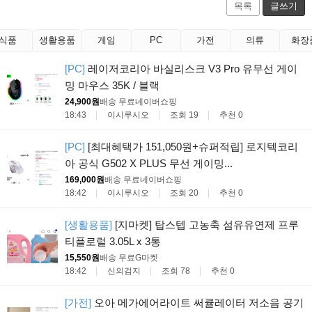
목록
글쓰기
식품
생활용품
게임
PC
가전
의류
화장
[PC]
레이저코리아 바실리스크 V3 Pro 유무선 게이
밍 마우스 35K / 블랙
24,900원
배송 무료
네이버쇼핑
18:43
이시루시오
조회 19
추천 0
[PC]
[최대혜택가 151,050원+슈퍼적립] 로지텍코리
아 공식 G502 X PLUS 무선 게이밍...
169,000원
배송 무료
네이버쇼핑
18:42
이시루시오
조회 20
추천 0
[생활용품]
[지마켓] 탑스텝 고농축 섬유유연제 프루
티플로럴 3.05L x 3통
15,550원
배송 무료
G마켓
18:42
신의검지
조회 78
추천 0
[가전]
오아 메가에어라이트 써큘레이터 저소음 공기