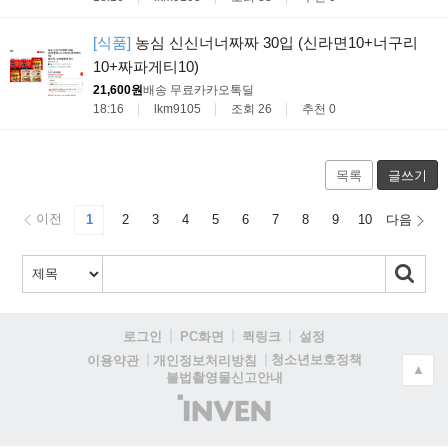
[식품]
농심 신신너너짜짜 30입 (신라면10+너구리
10+짜파게티10)
21,600원
배송 무료
카카오톡딜
18:16
lkm9105
조회 26
추천 0
목록
글쓰기
이전
1
2
3
4
5
6
7
8
9
10
다음
로그인
PC화면
퀵링크
설정
청소년보호정책
이용약관
개인정보처리방침
▲
불법촬영물신고안내
(주)
인
벤