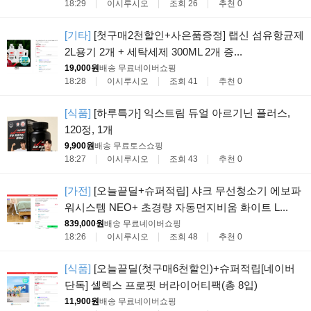
18:29
이시루시오
조회 26
추천 0
[기타]
[첫구매2천할인+사은품증정] 랩신 섬유항균제
2L용기 2개 + 세탁세제 300ML 2개 증...
19,000원
배송 무료
네이버쇼핑
18:28
이시루시오
조회 41
추천 0
[식품]
[하루특가] 익스트림 듀얼 아르기닌 플러스,
120정, 1개
9,900원
배송 무료
토스쇼핑
18:27
이시루시오
조회 43
추천 0
[가전]
[오늘끝딜+슈퍼적립] 샤크 무선청소기 에보파
워시스템 NEO+ 초경량 자동먼지비움 화이트 L...
839,000원
배송 무료
네이버쇼핑
18:26
이시루시오
조회 48
추천 0
[식품]
[오늘끝딜(첫구매6천할인)+슈퍼적립[네이버
단독] 셀렉스 프로핏 버라이어티팩(총 8입)
11,900원
배송 무료
네이버쇼핑