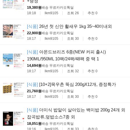
+증정
19,380원
배송 무료
카카오톡딜
18:18
lkm9105
조회 26
추천 0
[식품]
26년 첫 신안 활새우 1kg 35~40미내외
22,900원
배송 무료
카카오톡딜
18:17
lkm9105
조회 30
추천 0
[식품]
아몬드브리즈 6종(NEW 커피 출시)
190ML/950ML 10팩/24팩/48팩 중 택 1
14,694원
배송 무료
카카오톡딜
18:17
lkm9105
조회 32
추천 0
[식품]
[10+2]목우촌 뚝심 200gX12개, 증정특가
21,760원
배송 무료
카카오톡딜
18:17
lkm9105
조회 30
추천 0
[식품]
더미식 밥알이 살아있는 백미밥 200g 24개 외
잡곡밥류,덮밥소스7종 외
18,051원
배송 무료
카카오톡딜
18:16
lkm9105
조회 33
추천 0