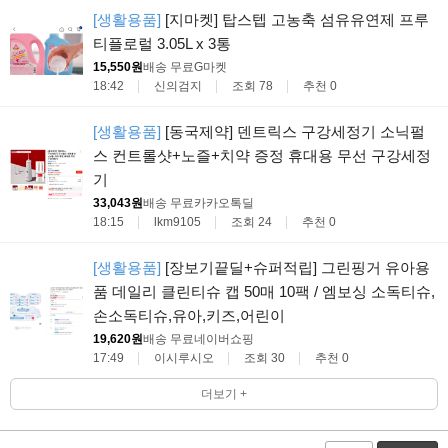
[생활용품]
[지마켓] 탑스텝 고농축 섬유유연제 프루
티플로럴 3.05L x 3통
15,550원
배송 무료
G마켓
18:42
신의검지
조회 78
추천 0
[생활용품]
[동국제약] 덴트릭스 구강세정기 소닉펄
스 컨트롤샷+노즐+치약 증정 휴대용 무선 구강세정
기
33,043원
배송 무료
카카오톡딜
18:15
lkm9105
조회 24
추천 0
[생활용품]
[장보기끝딜+슈퍼적립] 그린핑거 유아용
품 데일리 클린티슈 캡 50매 10팩 / 엠보싱 소독티슈,
손소독티슈,유아,키즈,어린이
19,620원
배송 무료
네이버쇼핑
17:49
이시루시오
조회 30
추천 0
더보기 +