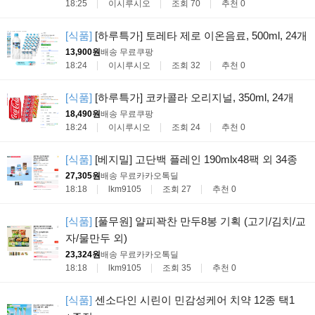
18:25
이시루시오
조회 70
추천 0
[식품]
[하루특가] 토레타 제로 이온음료, 500ml, 24개
13,900원
배송 무료
쿠팡
18:24
이시루시오
조회 32
추천 0
[식품]
[하루특가] 코카콜라 오리지널, 350ml, 24개
18,490원
배송 무료
쿠팡
18:24
이시루시오
조회 24
추천 0
[식품]
[베지밀] 고단백 플레인 190mlx48팩 외 34종
27,305원
배송 무료
카카오톡딜
18:18
lkm9105
조회 27
추천 0
[식품]
[풀무원] 얄피꽉찬 만두8봉 기획 (고기/김치/교
자/물만두 외)
23,324원
배송 무료
카카오톡딜
18:18
lkm9105
조회 35
추천 0
[식품]
센소다인 시린이 민감성케어 치약 12종 택1