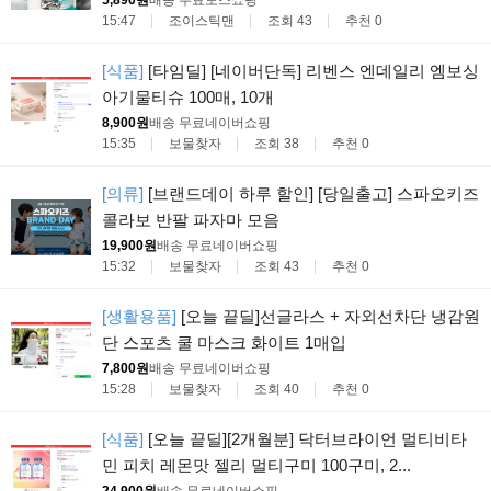
15:47
조이스틱맨
조회 43
추천 0
[식품]
[타임딜] [네이버단독] 리벤스 엔데일리 엠보싱
아기물티슈 100매, 10개
8,900원
배송 무료
네이버쇼핑
15:35
보물찾자
조회 38
추천 0
[의류]
[브랜드데이 하루 할인] [당일출고] 스파오키즈
콜라보 반팔 파자마 모음
19,900원
배송 무료
네이버쇼핑
15:32
보물찾자
조회 43
추천 0
[생활용품]
[오늘 끝딜]선글라스 + 자외선차단 냉감원
단 스포츠 쿨 마스크 화이트 1매입
7,800원
배송 무료
네이버쇼핑
15:28
보물찾자
조회 40
추천 0
[식품]
[오늘 끝딜][2개월분] 닥터브라이언 멀티비타
민 피치 레몬맛 젤리 멀티구미 100구미, 2...
24,900원
배송 무료
네이버쇼핑