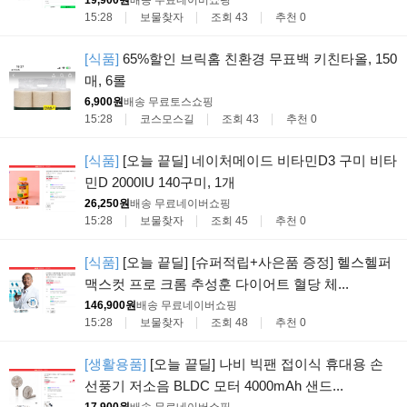
15:28
보물찾자
조회 43
추천 0
[식품]
65%할인 브릭홈 친환경 무표백 키친타올, 150
매, 6롤
6,900원
배송 무료
토스쇼핑
15:28
코스모스길
조회 43
추천 0
[식품]
[오늘 끝딜] 네이처메이드 비타민D3 구미 비타
민D 2000IU 140구미, 1개
26,250원
배송 무료
네이버쇼핑
15:28
보물찾자
조회 45
추천 0
[식품]
[오늘 끝딜] [슈퍼적립+사은품 증정] 헬스헬퍼
맥스컷 프로 크롬 추성훈 다이어트 혈당 체...
146,900원
배송 무료
네이버쇼핑
15:28
보물찾자
조회 48
추천 0
[생활용품]
[오늘 끝딜] 나비 빅팬 접이식 휴대용 손
선풍기 저소음 BLDC 모터 4000mAh 샌드...
17,900원
배송 무료
네이버쇼핑