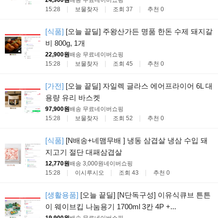
15:28
보물찾자
조회 37
추천 0
[식품]
[오늘 끝딜] 주왕산가든 명품 한돈 수제 돼지갈
비 800g, 1개
22,900원
배송 무료
네이버쇼핑
15:28
보물찾자
조회 45
추천 0
[가전]
[오늘 끝딜] 자일렉 글라스 에어프라이어 6L 대
용량 유리 바스켓
97,900원
배송 무료
네이버쇼핑
15:28
보물찾자
조회 52
추천 0
[식품]
[N배송+네맴무배 ] 냉동 삼겹살 냉삼 수입 돼
지고기 절단 대패삼겹살
12,770원
배송 3,000원
네이버쇼핑
15:28
이시루시오
조회 43
추천 0
[생활용품]
[오늘 끝딜] [N단독구성] 이유식큐브 튼튼
이 웨이브킵 나눔용기 1700ml 3칸 4P +...
19,900원
배송 무료
네이버쇼핑