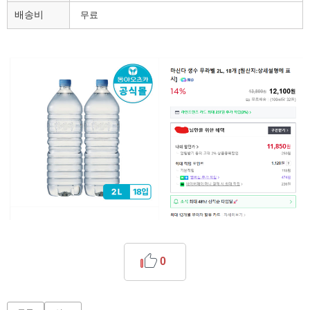
배송비
무료
0