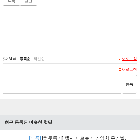
목록
신고
댓글
등록순
|
최신순
새로고침
새로고침
등록
최근 등록된 비슷한 핫딜
[식품]
[하루특가] 펩시 제로슈거 라임향 무라벨,