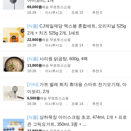
아이보리, 1개
69,000원
배송 무료
토스쇼핑
16:39
이시루시오
조회 15
추천 0
[식품]
CJ제일제당 맥스봉 혼합세트, 오리지널 525g
2개 + 치즈 525g 2개, 1세트
22,900원
배송 무료
토스쇼핑
16:39
이시루시오
조회 14
추천 0
[식품]
사리원 닭곰탕, 600g, 4팩
13,900원
배송 무료
토스쇼핑
16:38
이시루시오
조회 13
추천 0
[기타]
가쯔 벌레 퇴치 휴대용 스마트 전기모기채, 아
이보리, 2개
6,500원
배송 무료
토스쇼핑
16:38
이시루시오
조회 14
추천 0
[식품]
상하목장 아이스크림 초코, 474ml, 1개 + 프로
즌 그릭요거트, 350ml, 3종 + ...
24,900원
배송 무료
토스쇼핑