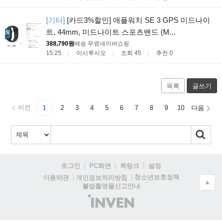
[기타]
[카드3%할인] 애플워치 SE 3 GPS 미드나이
트, 44mm, 미드나이트 스포츠밴드 (M...
388,790원
배송 무료
네이버쇼핑
15:25
이시루시오
조회 45
추천 0
목록
글쓰기
이전
1
2
3
4
5
6
7
8
9
10
다음
로그인
PC화면
퀵링크
설정
청소년보호정책
이용약관
개인정보처리방침
▲
불법촬영물신고안내
(주)
인
벤