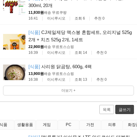
300ml, 20개
11,930원
배송 무료
쿠팡
16:41
이시루시오
조회 6
추천 0
[식품]
CJ제일제당 맥스봉 혼합세트, 오리지널 525g
2개 + 치즈 525g 2개, 1세트
22,900원
배송 무료
토스쇼핑
16:39
이시루시오
조회 14
추천 0
[식품]
사리원 닭곰탕, 600g, 4팩
13,900원
배송 무료
토스쇼핑
16:38
이시루시오
조회 13
추천 0
더보기 +
목록
글쓰기
식품
생활용품
게임
PC
가전
의류
화장