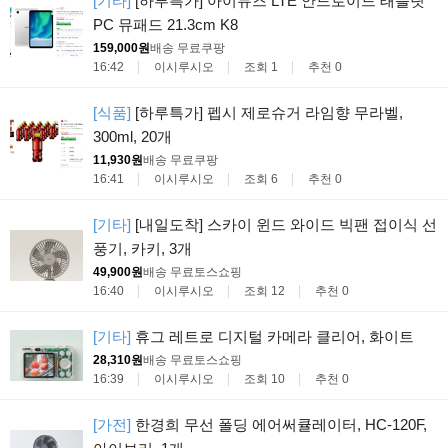
[기타]
[하루특가] 아이뮤즈 LTE 안드로이드 태블릿
PC 뮤패드 21.3cm K8
159,000원
배송 무료
쿠팡
16:42
이시루시오
조회 1
추천 0
[식품]
[하루특가] 펩시 제로슈거 라임향 무라벨,
300ml, 20개
11,930원
배송 무료
쿠팡
16:41
이시루시오
조회 6
추천 0
[기타]
[내일도착] 스카이 윈드 와이드 빅팬 접이식 선
풍기, 카키, 3개
49,900원
배송 무료
토스쇼핑
16:40
이시루시오
조회 12
추천 0
[기타]
휴그 레트로 디지털 카메라 클리어, 화이트
28,310원
배송 무료
토스쇼핑
16:39
이시루시오
조회 10
추천 0
[가전]
한경희 무선 폴딩 에어써큘레이터, HC-120F,