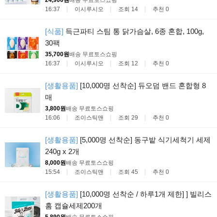
16:37
이시루시오
조회 14
추천 0
[식품]
득근파티 스팀 통 닭가슴살, 6종 혼합, 100g,
30팩
35,700원
배송 무료
토스쇼핑
16:37
이시루시오
조회 12
추천 0
[생활용품]
[10,000명 선착순] 듀오덤 밴드 혼합형 8
매
3,800원
배송 무료
토스쇼핑
16:06
조이스틱맨
조회 29
추천 0
[생활용품]
[5,000명 선착순] 동구밭 식기세척기 세제
240g x 2개
8,000원
배송 무료
토스쇼핑
15:54
조이스틱맨
조회 45
추천 0
[생활용품]
[10,000명 선착순 / 하루1개 제한] ] 빌리스
홈 캡슐세제200개
5,890원
배송 무료
토스쇼핑