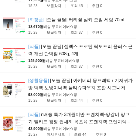
15:28
보물찾자
조회 45
추천 0
[화장품]
[오늘 끝딜] 커리쉴 실키 오일 세럼 70ml
18,670원
배송 무료
네이버쇼핑
15:28
보물찾자
조회 37
추천 0
[식품]
[오늘 끝딜] 셀렉스 프로틴 락토프리 플러스 근
력 개선 단백질 608g, 4개
145,900원
배송 무료
네이버쇼핑
15:28
보물찾자
조회 37
추천 0
[생활용품]
[오늘 끝딜] 아키베리 몽프레백 / 기저귀가
방 백팩 보냉이너백 물티슈파우치 포함 시그니처
98,000원
배송 무료
네이버쇼핑
15:28
보물찾자
조회 44
추천 0
[식품]
n배송 특가 3개월미만 프렌치랙-양갈비 양고
기 밀키트 캠핑 쉽새끼 목초육 프랜치랙 프렌치렉...
42,900원
배송 무료
네이버쇼핑
15:27
이시루시오
조회 44
추천 0