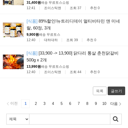
31,400원
배송 무료
토스쇼핑
12:41
조이스틱맨
조회 37
추천 0
[식품]
89%할인!뉴트리디데이 멀티비타민 앤 미네
랄, 60정, 3개
9,900원
배송 무료
토스
12:40
대하대하
조회 39
추천 0
[식품]
[33,900 -> 13,900] 닭다리 통살 춘천닭갈비
500g x 2개
13,990원
배송 무료
토스쇼핑
12:40
조이스틱맨
조회 44
추천 0
목록
글쓰기
이전
1
2
3
4
5
6
7
8
9
10
다음