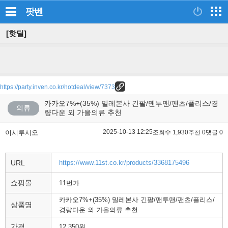
팟벤
[핫딜]
https://party.inven.co.kr/hotdeal/view/7373
카카오7%+(35%) 밀레본사 긴팔/맨투맨/팬츠/플리스/경
의류
량다운 외 가을의류 추천
2025-10-13 12:25
이시루시오
조회수 1,930
추천 0
댓글 0
URL
https://www.11st.co.kr/products/3368175496
쇼핑몰
11번가
카카오7%+(35%) 밀레본사 긴팔/맨투맨/팬츠/플리스/
상품명
경량다운 외 가을의류 추천
가격
12,350원