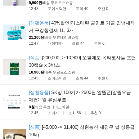
9,900원
배송 무료
토스쇼핑
12:48
조이스틱맨
조회 40
추천 0
[생활용품]
40%할인!리스테린 쿨민트 가글 입냄새제
거 구강청결제 1L, 3개
21,200원
배송 무료
네이버쇼핑
12:47
대하대하
조회 44
추천 0
[식품]
[200,000 -> 10,900] 쏘팔메토 옥타코사놀 포맨
30캡슐 x 3박스
10,900원
배송 무료
토스쇼핑
12:45
조이스틱맨
조회 44
추천 0
[생활용품]
SK망 100기가 2900원 알뜰폰[알뜰요금
제]5개월 유심무료
0원
배송 무료
에이모바일
12:45
스라시
조회 56
추천 0
[식품]
[45,000 -> 31,400] 삼원농산 새청무 쌀 상등급
10kg