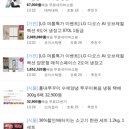
67,000원
배송 무료
네이버쇼핑
13:32
대하대하
조회 18
추천 0
[가전]
[LG 여름특가 이벤트] LG 디오스 AI 오브제컬
렉션 4도어 냉장고 870L 1등급
2,089,080원
배송 무료
네이버쇼핑
13:32
조이스틱맨
조회 26
추천 0
[가전]
[LG 여름특가 이벤트] LG 디오스 AI 오브제컬
렉션 양문형 매직스페이스 2도어 냉장고
1,652,320원
배송 무료
네이버쇼핑
13:30
조이스틱맨
조회 20
추천 0
[식품]
홍대쭈꾸미 수제양념 쭈꾸미볶음 냉동 택배
300g 6팩 32,900원
32,900원
배송 무료
11번가
13:29
신의검지
조회 25
추천 0
[식품]
36%할인!배터지는 소고기 한판 세트 1.2kg, 1
세트