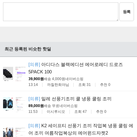
등록
최근 등록된 비슷한 핫딜
[의류]
아디다스 블랙에디션 에어로레디 드로즈
5PACK 100
39,900원
배송 4,000원
네이버쇼핑
13:14
까칠한희야님
조회 31
추천 0
[의류]
밀레 선풍기조끼 쿨 냉풍 쿨링 조끼
89,000원
배송 무료
네이버쇼핑
11:53
이시루시오
조회 47
추천 0
[의류]
K2 세이프티 선풍기 조끼 작업복 냉풍 쿨링 에
어 조끼 여름작업복상의 에어윈드자켓2