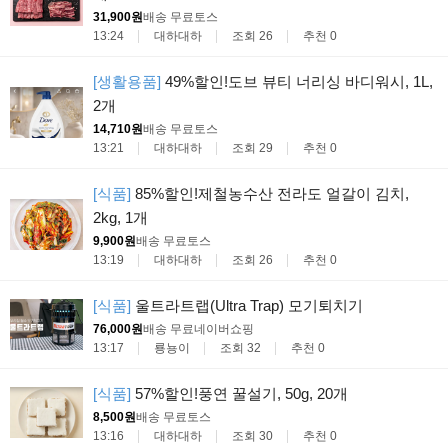
31,900원
배송 무료
토스
13:24
대하대하
조회 26
추천 0
[생활용품]
49%할인!도브 뷰티 너리싱 바디워시, 1L,
2개
14,710원
배송 무료
토스
13:21
대하대하
조회 29
추천 0
[식품]
85%할인!제철농수산 전라도 얼갈이 김치,
2kg, 1개
9,900원
배송 무료
토스
13:19
대하대하
조회 26
추천 0
[식품]
울트라트랩(Ultra Trap) 모기퇴치기
76,000원
배송 무료
네이버쇼핑
13:17
룡뇽이
조회 32
추천 0
[식품]
57%할인!풍연 꿀설기, 50g, 20개
8,500원
배송 무료
토스
13:16
대하대하
조회 30
추천 0