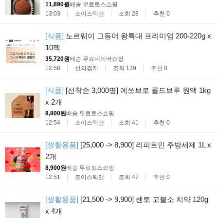
11,890원
배송 무료
토스쇼핑
13:03
조이스틱맨
조회 28
추천 0
[식품]
노르웨이 고등어 왕특대 프리미엄 200-220g x
10팩
35,720원
배송 무료
네이버쇼핑
12:58
신의검지
조회 139
추천 0
[식품]
[선착순 3,000명] 에쏘브로 콜드브루 원액 1kg
x 2개
8,800원
배송 무료
토스쇼핑
12:54
조이스틱맨
조회 41
추천 0
[생활용품]
[25,000 -> 8,900] 리피트인 주방세제 1L x
2개
8,900원
배송 무료
토스쇼핑
12:51
조이스틱맨
조회 47
추천 0
[생활용품]
[21,500 -> 9,900] 센토 고불소 치약 120g
x 4개