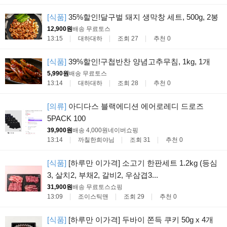
[식품]
35%할인!달구벌 돼지 생막창 세트, 500g, 2봉
12,900원
배송 무료
토스
13:15
대하대하
조회 27
추천 0
[식품]
39%할인!구첩반찬 양념고추무침, 1kg, 1개
5,990원
배송 무료
토스
13:14
대하대하
조회 28
추천 0
[의류]
아디다스 블랙에디션 에어로레디 드로즈
5PACK 100
39,900원
배송 4,000원
네이버쇼핑
13:14
까칠한희야님
조회 31
추천 0
[식품]
[하루만 이가격] 소고기 한판세트 1.2kg (등심
3, 살치2, 부채2, 갈비2, 우삼겹3...
31,900원
배송 무료
토스쇼핑
13:09
조이스틱맨
조회 29
추천 0
[식품]
[하루만 이가격] 두바이 쫀득 쿠키 50g x 4개