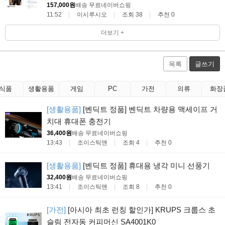
157,000원
배송 무료
네이버쇼핑
11:52
이시루시오
조회 38
추천 0
더보기 +
목록
글쓰기
식품
생활용품
게임
PC
가전
의류
화장
[생활용품]
[벤딕트 정품] 벤딕트 차량용 맥세이프 거
치대 휴대폰 충전기
36,400원
배송 무료
네이버쇼핑
13:43
조이스틱맨
조회 4
추천 0
[생활용품]
[벤딕트 정품] 휴대용 냉각 미니 선풍기
32,400원
배송 무료
네이버쇼핑
13:41
조이스틱맨
조회 8
추천 0
[가전]
[아시아 최초 런칭 할인가] KRUPS 크룹스 초
슬림 전자동 커피머신 SA4001K0