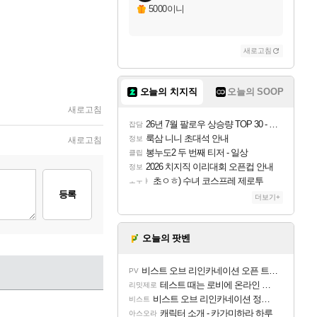
5000이니
새로고침
오늘의 치지직
오늘의 SOOP
새로고침
26년 7월 팔로우 상승량 TOP 30 - 월간 치지직
잡담
룩삼 니니 초대석 안내
정보
새로고침
봉누도2 두 번째 티저 - 일상
클립
2026 치지직 이리대회 오픈컵 안내
정보
초ㅇㅎ) 수녀 코스프레 제로투
ㅗㅜㅑ
등록
더보기+
오늘의 팟벤
비스트 오브 리인카네이션 오픈 트레일러
PV
테스트 때는 로비에 온라인 기능이 있는데
리밋제로
비스트 오브 리인카네이션 정보/공략글 모음
비스트
캐릭터 소개 - 카가미하라 하루
아스오라