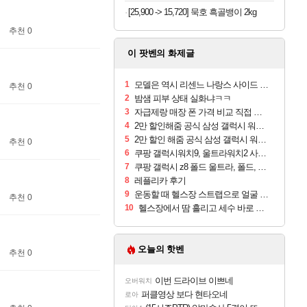
[25,900 -> 15,720] 묵호 흑골뱅이 2kg
추천 0
이 팟벤의 화제글
1
모델은 역시 리센느 나랑스 사이드 1.25L 1박스
추천 0
2
밤샘 피부 상태 실화냐ㅋㅋ
3
자급제랑 매장 폰 가격 비교 직접 안가도 되네요
4
2만 할인해줌 공식 삼성 갤럭시 워치9 크림, 40mm, 블루투스
5
2만 할인 해줌 공식 삼성 갤럭시 워치9 실버, 44mm, 블루투스
추천 0
6
쿠팡 갤럭시워치9, 울트라워치2 사전구매 혜택 받아보세요
7
쿠팡 갤럭시 z8 폴드 울트라, 폴드, 플립 사전예약
8
레플리카 후기
9
운동할 때 헬스장 스트랩으로 얼굴 만졌다가 볼 뒤집어짐
추천 0
10
헬스장에서 땀 흘리고 세수 바로 안 하면 트러블 나냐?
오늘의 핫벤
추천 0
이번 드라이브 이쁘네
오버워치
퍼클영상 보다 현타오네
로아