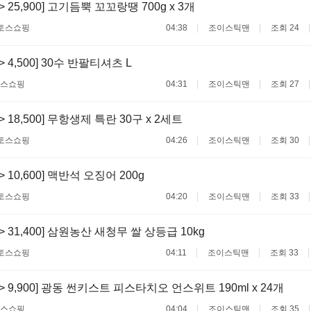
 -> 25,900] 고기듬뿍 꼬꼬랑땡 700g x 3개
토스쇼핑
04:38
조이스틱맨
조회 24
 -> 4,500] 30수 반팔티셔츠 L
스쇼핑
04:31
조이스틱맨
조회 27
 -> 18,500] 무항생제 특란 30구 x 2세트
토스쇼핑
04:26
조이스틱맨
조회 30
 -> 10,600] 맥반석 오징어 200g
토스쇼핑
04:20
조이스틱맨
조회 33
 -> 31,400] 삼원농산 새청무 쌀 상등급 10kg
토스쇼핑
04:11
조이스틱맨
조회 33
0 -> 9,900] 광동 썬키스트 피스타치오 언스위트 190ml x 24개
스쇼핑
04:04
조이스틱맨
조회 35