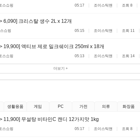
토스쇼핑
05:17
조이스틱맨
조회 8
 -> 6,090] 크리스탈 생수 2L x 12개
스쇼핑
05:15
조이스틱맨
조회 11
 -> 19,900] 액티브 제로 밀크쉐이크 250ml x 18개
토스쇼핑
05:13
조이스틱맨
조회 14
더보기 +
생활용품
게임
PC
가전
의류
화장품
 -> 11,900] 무설탕 비타민C 캔디 12가지맛 1kg
토스쇼핑
05:17
조이스틱맨
조회 8