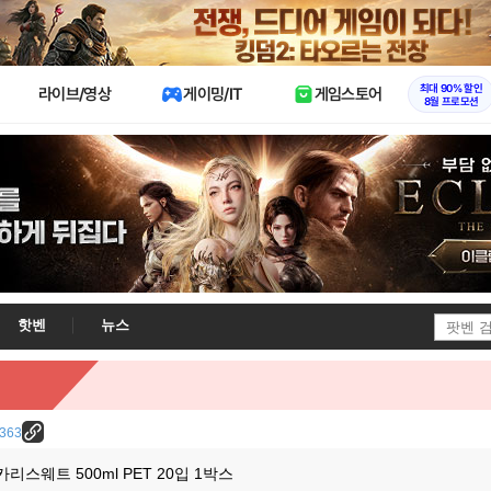
X
최대 90% 할인
라이브/영상
게이밍/IT
게임스토어
8월 프로모션
핫벤
뉴스
7363
카리스웨트 500ml PET 20입 1박스