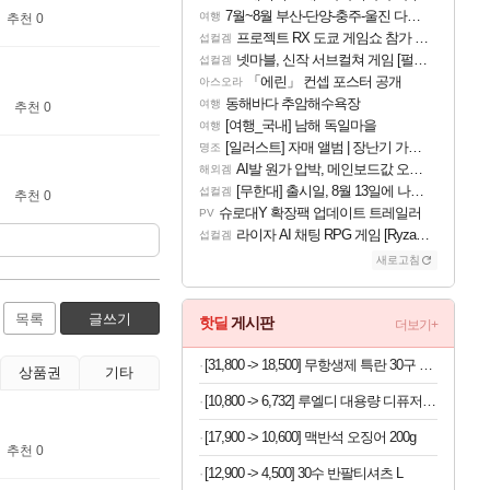
7월~8월 부산-단양-충주-울진 다녀왔어요~
여행
추천 0
프로젝트 RX 도쿄 게임쇼 참가 결정
섭컬겜
넷마블, 신작 서브컬쳐 게임 [펄 인 블루] 티저 사이트 오픈
섭컬겜
「에린」 컨셉 포스터 공개
아스오라
동해바다 추암해수욕장
여행
추천 0
[여행_국내] 남해 독일마을
여행
[일러스트] 자매 앨범 | 장난기 가득한 오후의 공원 (리메이크판)
명조
AI발 원가 압박, 메인보드값 오르나
해외겜
[무한대] 출시일, 8월 13일에 나오나
섭컬겜
추천 0
슈로대Y 확장팩 업데이트 트레일러
PV
라이자 AI 채팅 RPG 게임 [RyzaChat: AI] 공개
섭컬겜
새로고침
목록
글쓰기
핫딜
게시판
더보기+
[31,800 -> 18,500] 무항생제 특란 30구 x 2세트
상품권
기타
[10,800 -> 6,732] 루엘디 대용량 디퓨저 500ml
[17,900 -> 10,600] 맥반석 오징어 200g
추천 0
[12,900 -> 4,500] 30수 반팔티셔츠 L