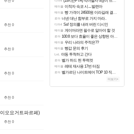
(15시즌PTR) 악마술사 5경이 뜨네요
추천 0
디아4
이적자 숙코 시ㅡ발련아
메이플
빵 가격이 24500원 이라길래 결제 취소하고 나왔다
메이플
너넨 대난 함부로 가지 마라..
로아
Ssf 정의를 내려 버린 디시인
추천 0
디아4
게이머라면 필수로 알아야 할 것
메이플
100:8 보다 효율이 좋은 상향된 아제나 ㄷㄷ
로아
우리 나라의 주적은??
메이플
빵값 문의 후기
메이플
추천 0
야동 투척하고 간다
LoL
벨가 하드 찐 투력컷
로아
레테 재사용 17번 터짐
메이플
벨가르딘 나이트메어 TOP 10 직업별 분포
로아
추천 0
더보기+
추천 0
트+바이오요거트파르페)
추천 0