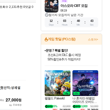
모집
아스오라 CBT 모집
조회수 2,131
추천 0
댓글 0
08.19
참가자 모집까지 남은 기간
12
03
40
42
Days
Hours
Min
Sec
게임 핫딜 (PC/스팀)
스토어+
문명 7 특별 할인!
조선&고려 DLC 출시 예정
50%할인&추가 적립까지!
인벤게임즈 8월 특별 할인!
드래곤소드: 어웨이크닝 입점!
귀무자: 검의 길 예약 판매 중!
비스트 오브 리인카네이션 정식 출시!
커세어 코브 출시 기념 할인!
더 렐릭 퍼스트 가디언 정식 출시
베데스다 40주년 기념 할인 중!
마블 투혼 파이팅 소울즈 예약 판매 중!
캡콤 프렌차이즈 할인 진행 중!
캡콤 일부 상품 상시 할인
스타워즈 은하계 레이서
로블록스 기프트 카드 공식 입점
인기 퍼블리셔 모음!
스팀으로 만나는 드래곤소드!
10% 할인과
게임프릭 신작 IP
해적'섬'을 발전시키자!
설화x하드코어 액션!
베데스다의 명작들을
마블 히어로 총 출동&화려한 격투!
몬헌, 바하 등 인기 IP를
몬헌 와일즈 & 드래곤즈 도그마2
인벤게임즈에서 10% 추가 적립
Robux를 가장 안전하고
최대 90% 할인가를 만나보세요!
네이버혜택과 함께 만나보세요!
이니&베니 혜택까지!
네이버 혜택가와 함께 예약하세요!
할인&네이버혜택으로 만나보세요!
네이버페이 혜택과 만나보세요!
40주년 프로모션으로 만나보세요!
네이버 포인트 혜택까지!
할인가에 만나보세요!
일부 에디션 상시 할인!
혜택으로 예약 판매 중
편안하게 충전하세요
팰월드 Palworld
나 혼자만 레벨업
어라이즈 오버드라
이브 디럭스 에디션
5%
32,000
3,000
52,000
Solo Leveling Arise