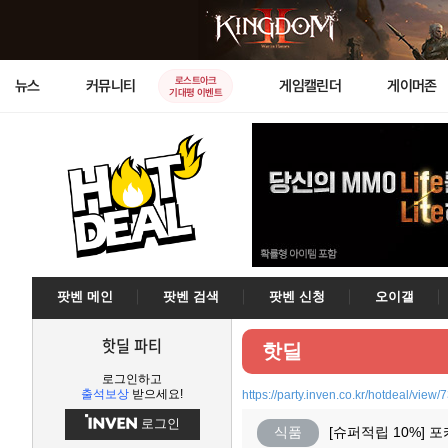
로스트아크
뉴스
커뮤니티
게임캘린더
게이머존
기대평 이벤트
팟벤 메인
팟벤 검색
팟벤 신청
오이갤
핫딜 파티
핫딜
로그인하고
출석보상
받으세요!
https://party.inven.co.kr/hotdeal/view/
로그인
식품
[슈퍼적립 10%] 포