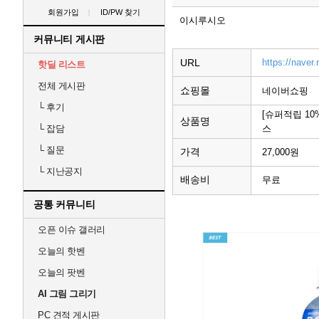
회원가입
ID/PW 찾기
이시루시오
커뮤니티 게시판
URL
https://naver
핫딜 리스트
전체 게시판
쇼핑몰
네이버쇼핑
└
후기
[슈퍼적립 10%
상품명
스
└
잡담
└
질문
가격
27,000원
└
지난공지
배송비
무료
공통 커뮤니티
오픈 이슈 갤러리
오늘의 핫벤
오늘의 팟벤
AI 그림 그리기
PC 견적 게시판