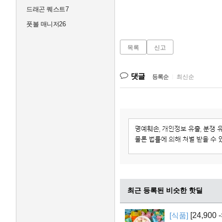
드래곤 퀘스트7
풋볼 매니저26
목록
신고
댓글
등록순
|
최신순
최근 등록된 비슷한 핫딜
[식품]
[24,900