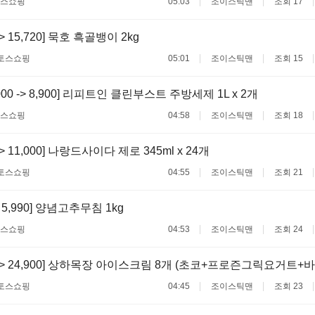
스쇼핑
05:03
조이스틱맨
조회 17
 -> 15,720] 묵호 흑골뱅이 2kg
토스쇼핑
05:01
조이스틱맨
조회 15
,000 -> 8,900] 리피트인 클린부스트 주방세제 1L x 2개
스쇼핑
04:58
조이스틱맨
조회 18
 -> 11,000] 나랑드사이다 제로 345ml x 24개
토스쇼핑
04:55
조이스틱맨
조회 21
-> 5,990] 양념고추무침 1kg
스쇼핑
04:53
조이스틱맨
조회 24
00 -> 24,900] 상하목장 아이스크림 8개 (초코+프로즌그릭요거
토스쇼핑
04:45
조이스틱맨
조회 23