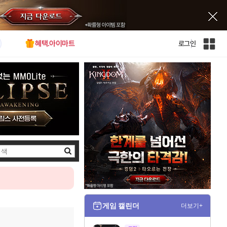
혜택.아이마트
로그인
인
벤
전
체
사
이
트
맵
검
색
게임 캘린더
더보기+