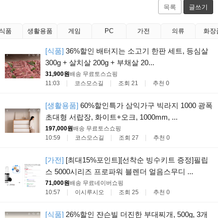
목록
글쓰기
식품
생활용품
게임
PC
가전
의류
화장
[식품]
36%할인 배터지는 소고기 한판 세트, 등심살
300g + 살치살 200g + 부채살 20...
31,900원
배송 무료
토스쇼핑
11:03
코스모스길
조회 21
추천 0
[생활용품]
60%할인특가 삼익가구 빅라지 1000 광폭
초대형 서랍장, 화이트+오크, 1000mm, ...
197,000원
배송 무료
토스쇼핑
10:59
코스모스길
조회 27
추천 0
[가전]
[최대15%포인트][선착순 빙수키트 증정]필립
스 5000시리즈 프로파워 블렌더 얼음스무디 ...
71,000원
배송 무료
네이버쇼핑
10:57
이시루시오
조회 25
추천 0
[식품]
26%할인 쟌슨빌 더진한 부대찌개, 500g, 3개