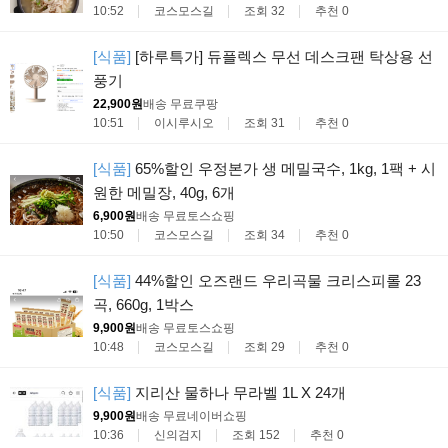
10:52
코스모스길
조회 32
추천 0
[식품]
[하루특가] 듀플렉스 무선 데스크팬 탁상용 선
풍기
22,900원
배송 무료
쿠팡
10:51
이시루시오
조회 31
추천 0
[식품]
65%할인 우정본가 생 메밀국수, 1kg, 1팩 + 시
원한 메밀장, 40g, 6개
6,900원
배송 무료
토스쇼핑
10:50
코스모스길
조회 34
추천 0
[식품]
44%할인 오즈랜드 우리곡물 크리스피롤 23
곡, 660g, 1박스
9,900원
배송 무료
토스쇼핑
10:48
코스모스길
조회 29
추천 0
[식품]
지리산 물하나 무라벨 1L X 24개
9,900원
배송 무료
네이버쇼핑
10:36
신의검지
조회 152
추천 0