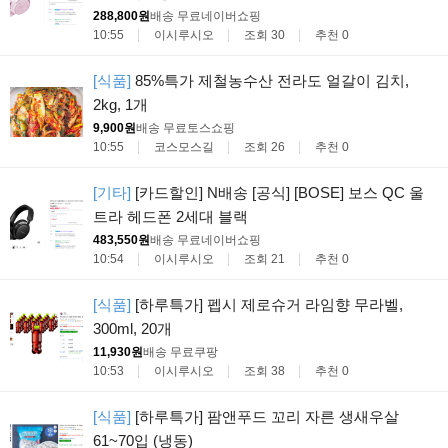
288,800원
배송 무료
네이버쇼핑
10:55
이시루시오
조회 30
추천 0
[식품]
85%특가 제철농수산 전라도 얼갈이 김치,
2kg, 1개
9,900원
배송 무료
토스쇼핑
10:55
코스모스길
조회 26
추천 0
[기타]
[카드할인] N배송 [공식] [BOSE] 보스 QC 울
트라 헤드폰 2세대 블랙
483,550원
배송 무료
네이버쇼핑
10:54
이시루시오
조회 21
추천 0
[식품]
[하루특가] 펩시 제로슈거 라임향 무라벨,
300ml, 20개
11,930원
배송 무료
쿠팡
10:53
이시루시오
조회 38
추천 0
[식품]
[하루특가] 팜앤푸드 꼬리 자른 생새우살
61~70입 (냉동)