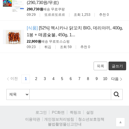
(290,730원/무료)
290,730원
배송 무료
쿠팡
09:29
또르르또르르
조회 1,253
추천 0
[식품]
[52%] 멕시카나 닭꼬치 BIG, 데리야끼, 400g,
1봉 + 매콤숯불, 450g, 1...
22,900원
배송 무료
토스쇼핑
09:23
튀김
조회 59
추천 0
목록
글쓰기
이전
1
2
3
4
5
6
7
8
9
10
다음
로그인
PC화면
퀵링크
설정
청소년보호정책
이용약관
개인정보처리방침
▲
불법촬영물신고안내