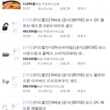
13,900원
배송 무료
토스쇼핑
10:57
코스모스길
조회 28
추천 0
[기타]
[카드할인] N배송 [공식] [BOSE] 보스 QC 울
트라 헤드폰 2세대 데저트 골드
483,550원
배송 무료
네이버쇼핑
10:56
이시루시오
조회 28
추천 0
[기타]
[카드할인+10%슈퍼적립] [공식] [BOSE] 보스
사운드링크 플렉스 스피커(2세대) 샌...
160,550원
배송 무료
네이버쇼핑
10:56
이시루시오
조회 25
추천 0
[기타]
[카드할인] N배송 [공식] [BOSE] 보스 울트라
오픈 이어버드 드리프트우드 샌드
289,750원
배송 무료
네이버쇼핑
10:55
이시루시오
조회 30
추천 0
[기타]
[카드할인] N배송 [공식] [BOSE] 보스 QC 헤
드폰 페탈핑크