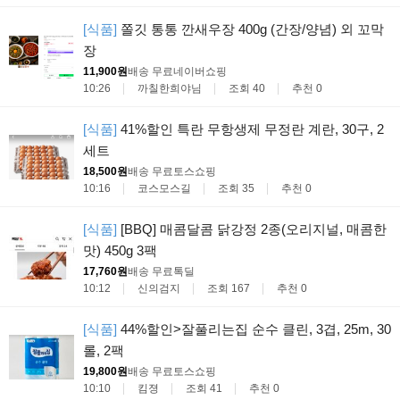
[식품]
쫄깃 통통 깐새우장 400g (간장/양념) 외 꼬막
장
11,900원
배송 무료
네이버쇼핑
10:26
까칠한희야님
조회 40
추천 0
[식품]
41%할인 특란 무항생제 무정란 계란, 30구, 2
세트
18,500원
배송 무료
토스쇼핑
10:16
코스모스길
조회 35
추천 0
[식품]
[BBQ] 매콤달콤 닭강정 2종(오리지널, 매콤한
맛) 450g 3팩
17,760원
배송 무료
톡딜
10:12
신의검지
조회 167
추천 0
[식품]
44%할인>잘풀리는집 순수 클린, 3겹, 25m, 30
롤, 2팩
19,800원
배송 무료
토스쇼핑
10:10
킴졍
조회 41
추천 0