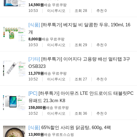
14,590원
배송 무료
쿠팡
10:53
이시루시오
조회 28
추천 0
[식품]
[하루특가] 베지밀 비 달콤한 두유, 190ml, 16
개
8,000원
배송 무료
쿠팡
10:53
이시루시오
조회 29
추천 0
[기타]
[하루특가] 이어지다 고용량 배선 멀티탭 3구
OSB323
11,370원
배송 무료
쿠팡
10:52
이시루시오
조회 27
추천 0
[PC]
[하루특가] 아이뮤즈 LTE 안드로이드 태블릿PC
뮤패드 21.3cm K8
159,000원
배송 무료
쿠팡
10:52
이시루시오
조회 36
추천 0
[식품]
65%할인 사리원 닭곰탕, 600g, 4팩
13,900원
배송 무료
토스쇼핑