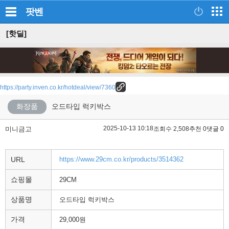
팟벤
[핫딜]
https://party.inven.co.kr/hotdeal/view/7360
화장품
오드타입 럭키박스
2025-10-13 10:18
미니금고
조회수 2,508
추천 0
댓글 0
URL
https://www.29cm.co.kr/products/3514362
쇼핑몰
29CM
상품명
오드타입 럭키박스
가격
29,000원