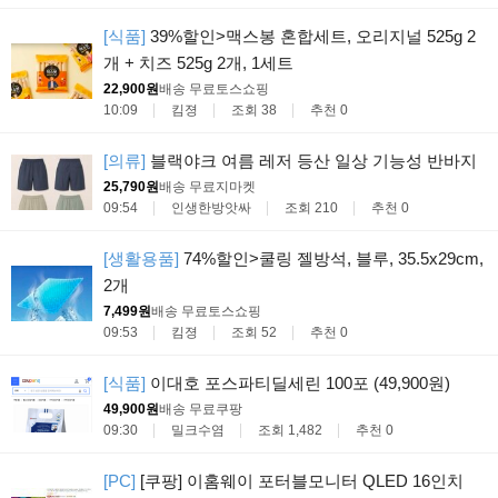
[식품]
39%할인>맥스봉 혼합세트, 오리지널 525g 2
개 + 치즈 525g 2개, 1세트
22,900원
배송 무료
토스쇼핑
10:09
킴졍
조회 38
추천 0
[의류]
블랙야크 여름 레저 등산 일상 기능성 반바지
25,790원
배송 무료
지마켓
09:54
인생한방앗싸
조회 210
추천 0
[생활용품]
74%할인>쿨링 젤방석, 블루, 35.5x29cm,
2개
7,499원
배송 무료
토스쇼핑
09:53
킴졍
조회 52
추천 0
[식품]
이대호 포스파티딜세린 100포 (49,900원)
49,900원
배송 무료
쿠팡
09:30
밀크수염
조회 1,482
추천 0
[PC]
[쿠팡] 이홈웨이 포터블모니터 QLED 16인치